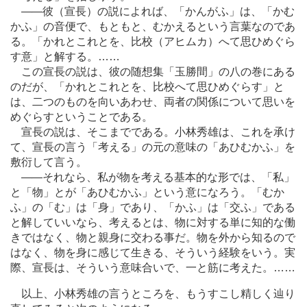
―
―彼（宣長）の説によれば、「かんがふ」は、「かむ
かふ」の音便で、もともと、むかえるという言葉なのであ
る。「かれとこれとを、比校（アヒムカ）へて思ひめぐら
す意」と解する。
…
…
この宣長の説は、彼の随想集「玉勝間」の八の巻にある
のだが、「かれとこれとを、比校へて思ひめぐらす」と
は、二つのものを向いあわせ、両者の関係について思いを
めぐらすということである。
宣長の説は、そこまでである。小林秀雄は、これを承け
て、宣長の言う「考える」の元の意味の「あひむかふ」を
敷衍して言う。
―
―それなら、私が物を考える基本的な形では、「私」
と「物」とが「あひむかふ」という意になろう。「むか
ふ」の「む」は「身」であり、「かふ」は「交ふ」である
と解していいなら、考えるとは、物に対する単に知的な働
きではなく、物と親身に交わる事だ。物を外から知るので
はなく、物を身に感じて生きる、そういう経験をいう。実
際、宣長は、そういう意味合いで、一と筋に考えた。
…
…
以上、小林秀雄の言うところを、もうすこし精しく辿り