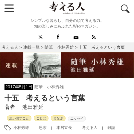
シンプルな暮らし、自分の頭で考える力。
知の楽しみにあふれたWebマガジン。
考える人
>
連載一覧
>
随筆 小林秀雄
>
十五 考えるという言葉
2017年5月1日
随筆 小林秀雄
十五 考えるという言葉
著者：
池田雅延
思い出すこと
ことば
まなぶ
エッセイ
小林秀雄
思索
本居宣長
考える人
雑誌