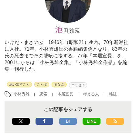
池
田雅延
いけだ・まさのぶ 1946年（昭和21）生れ。70年新潮社
に入社。71年、小林秀雄氏の書籍編集係となり、83年の
氏の死去までその謦咳に接する。77年「本居宣長」を、
2001年からは「小林秀雄全集」「小林秀雄全作品」を編
集・刊行した。
思い出すこと
ことば
まなぶ
エッセイ
小林秀雄
思索
本居宣長
考える人
雑誌
この記事をシェアする
B!
LINE