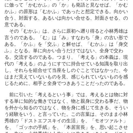
に倣って「かむかふ」の「か」も発語と見なせば、「かむ
かふ」の原形は「むかふ」であったと想定できる。向かい
合う、対面する、あるいは向かい合せる、対面させる、の
意である。
その「むかふ」は、さらに原初へ遡り得ると小林秀雄は
言うのである。「む」は「み」すなわち「身」の古い形で
ある。「かふ」を「交ふ」と解せば、「むかふ」は「身交
ふ」となる。単に向かい合うだけではない、全身で交わ
る、交流するのである。つまり、「考える」の本義は、現
代の「考える」のようにすでに持合せている知識を取り出
し、それらを組合せて当座をしのぐことではなかった、今
はまだ見えていないものを見、感じられていないものを感
じるために、相手と全身でつきあうことだったのである。
前に引いた「考えるという事」では、考えるとは物に対
する単に知的な働きではなく、物と親身に交わる事だ、物
を外から知るのではなく、物を身に感じて生きる、そうい
う経験をいう、と言っていた。この言葉は、そのまま小林
秀雄の「ドストエフスキイの生活」を、「モオツァルト」
を、「ゴッホの手紙」を、「本居宣長」を、思い起こさせ