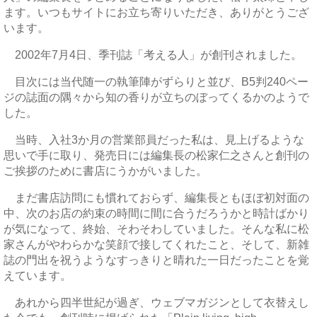
ます。いつもサイトにお立ち寄りいただき、ありがとうござ
います。
2002年7月4日、季刊誌「考える人」が創刊されました。
目次には当代随一の執筆陣がずらりと並び、B5判240ペー
ジの誌面の隅々から知の香りが立ちのぼってくるかのようで
した。
当時、入社3か月の営業部員だった私は、見上げるような
思いで手に取り、発売日には編集長の松家仁之さんと創刊の
ご挨拶のために書店にうかがいました。
まだ書店訪問にも慣れておらず、編集長ともほぼ初対面の
中、次のお店の約束の時間に間に合うだろうかと時計ばかり
が気になって、終始、そわそわしていました。そんな私に松
家さんがやわらかな笑顔で接してくれたこと、そして、新雑
誌の門出を祝うようなすっきりと晴れた一日だったことを覚
えています。
あれから四半世紀が過ぎ、ウェブマガジンとして衣替えし