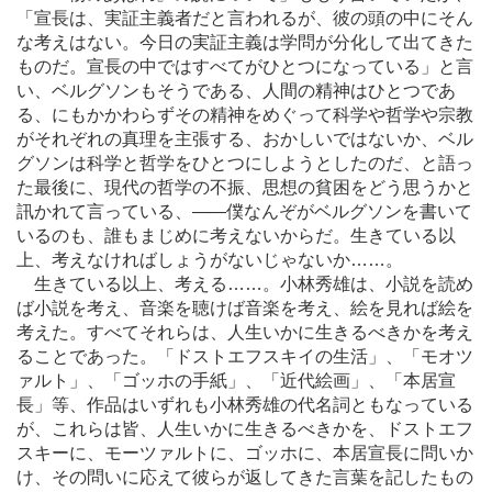
「宣長は、実証主義者だと言われるが、彼の頭の中にそん
な考えはない。今日の実証主義は学問が分化して出てきた
ものだ。宣長の中ではすべてがひとつになっている」と言
い、ベルグソンもそうである、人間の精神はひとつであ
る、にもかかわらずその精神をめぐって科学や哲学や宗教
がそれぞれの真理を主張する、おかしいではないか、ベル
グソンは科学と哲学をひとつにしようとしたのだ、と語っ
た最後に、現代の哲学の不振、思想の貧困をどう思うかと
訊かれて言っている、
―
―僕なんぞがベルグソンを書いて
いるのも、誰もまじめに考えないからだ。生きている以
上、考えなければしょうがないじゃないか
…
…。
生きている以上、考える
…
…。小林秀雄は、小説を読め
ば小説を考え、音楽を聴けば音楽を考え、絵を見れば絵を
考えた。すべてそれらは、人生いかに生きるべきかを考え
ることであった。「ドストエフスキイの生活」、「モオツ
ァルト」、「ゴッホの手紙」、「近代絵画」、「本居宣
長」等、作品はいずれも小林秀雄の代名詞ともなっている
が、これらは皆、人生いかに生きるべきかを、ドストエフ
スキーに、モーツァルトに、ゴッホに、本居宣長に問いか
け、その問いに応えて彼らが返してきた言葉を記したもの