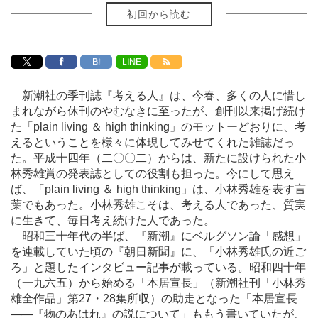
初回から読む
B!
LINE
新潮社の季刊誌『考える人』は、今春、多くの人に惜し
まれながら休刊のやむなきに至ったが、創刊以来掲げ続け
た「plain living ＆ high thinking」のモットーどおりに、考
えるということを様々に体現してみせてくれた雑誌だっ
た。平成十四年（二〇〇二）からは、新たに設けられた小
林秀雄賞の発表誌としての役割も担った。今にして思え
ば、「plain living ＆ high thinking」は、小林秀雄を表す言
葉でもあった。小林秀雄こそは、考える人であった、質実
に生きて、毎日考え続けた人であった。
昭和三十年代の半ば、『新潮』にベルグソン論「感想」
を連載していた頃の『朝日新聞』に、「小林秀雄氏の近ご
ろ」と題したインタビュー記事が載っている。昭和四十年
（一九六五）から始める「本居宣長」（新潮社刊「小林秀
雄全作品」第27・28集所収）の助走となった「本居宣長
―
―『物のあはれ』の説について」ももう書いていたが、