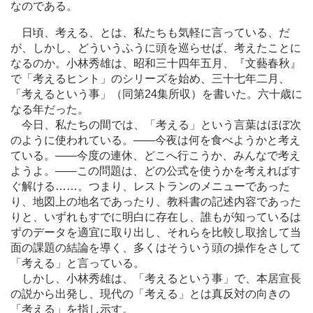
なのである。
日頃、考える、とは、私たちも気軽に言っている、だ
が、しかし、どういうふうに頭を巡らせば、考えたことに
なるのか。小林秀雄は、昭和三十四年五月、『文藝春秋』
で「考えるヒント」のシリーズを始め、三十七年二月、
「考えるという事」（同第24集所収）を書いた。六十歳に
なる年だった。
今日、私たちの間では、「考える」という言葉はほぼ次
のように使われている。
―
―今夜は何を食べようかと考え
ている。
―
―今度の連休、どこへ行こうか、みんなで考え
ようよ。
―
―この問題は、どの公式を使うかを考えればす
ぐ解ける
…
…。つまり、レストランのメニューであった
り、地図上の地名であったり、教科書の記述内容であった
りと、いずれもすでに明白に存在し、誰もが知っているは
ずのデータを適宜に取り出し、それらを比較し取捨して当
面の課題の結論を導く、多くはそういう頭の操作をさして
「考える」と言っている。
しかし、小林秀雄は、「考えるという事」で、本居宣長
の説から出発し、現代の「考える」とは真反対の向きの
「考える」を指し示す。