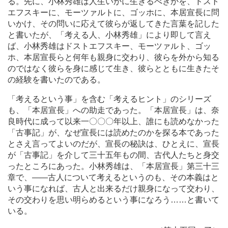
る。先に、小林秀雄は人生いかに生きるべきかを、ドスト
エフスキーに、モーツァルトに、ゴッホに、本居宣長に問
いかけ、その問いに応えて彼らが返してきた言葉を記した
と書いたが、「考える人、小林秀雄」により即して言え
ば、小林秀雄はドストエフスキー、モーツァルト、ゴッ
ホ、本居宣長らと何年も親身に交わり、彼らを外から知る
のではなく彼らを身に感じて生き、彼らとともに生きたそ
の経験を書いたのである。
「考えるという事」を含む「考えるヒント」のシリーズ
も、「本居宣長」への助走であった。「本居宣長」は、奈
良時代に成って以来一〇〇〇年以上、誰にも読めなかった
「古事記」が、なぜ宣長には読めたのかを探る本であった
とさえ言ってよいのだが、宣長の秘訣は、ひとえに、宣長
が「古事記」を介して三十五年もの間、古代人たちと身交
ったところにあった。小林秀雄は、「本居宣長」第三十三
章で、
―
―古人について考えるというのも、その本義はと
いう事になれば、古人と出来るだけ親身になって交わり、
その交わりを思い明らめるという事になろう
…
…と書いて
いる。