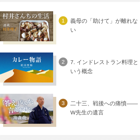
義母の「助けて」が離れな
い
7. インドレストラン料理と
いう概念
二十三、戦後への痛憤――
W先生の遺言