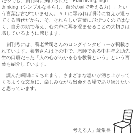
た今でも、創刊時に掲げられた「Plain living, high
thinking（シンプルな暮らし、自分の頭で考える力）」とい
う言葉は古びていません。ＡＩに尋ねれば瞬時に答えが返っ
てくる時代だからこそ、それらしい言葉に飛びつくのではな
く、自分の頭で考え、心の声に耳を澄ませることの大切さは
増しているように感じます。
創刊号には、養老孟司さんのロングインタビューが掲載さ
れています。養老さんはその中で、恩師である中井準之助先
生の口癖だった「人の心がわかる心を教養という」という言
葉を紹介しています。
読んだ瞬間に立ち止まり、さまざまな思いが湧き上がって
くるような文章に、楽しみながら出会える場であり続けたい
と思っています。
「考える人」編集長