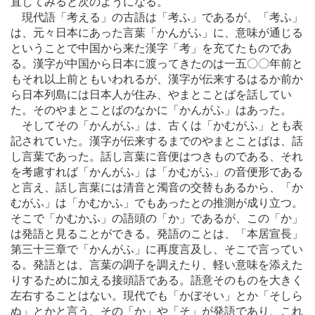
直してみると次のようになる。
現代語「考える」の古語は「考ふ」であるが、「考ふ」
は、元々日本にあった言葉「かんがふ」に、意味が通じる
ということで中国から来た漢字「考」を充てたものであ
る。漢字が中国から日本に渡ってきたのは一五〇〇年前と
もそれ以上前ともいわれるが、漢字が伝来するはるか前か
ら日本列島には日本人が住み、やまとことばを話してい
た。そのやまとことばのなかに「かんがふ」はあった。
そしてその「かんがふ」は、古くは「かむがふ」とも表
記されていた。漢字が伝来するまでのやまとことばは、話
し言葉であった。話し言葉に音便はつきものである、それ
を考慮すれば「かんがふ」は「かむがふ」の音便形である
と言え、話し言葉には清音と濁音の交替もあるから、「か
むがふ」は「かむかふ」でもあったとの推測が成り立つ。
そこで「かむかふ」の語頭の「か」であるが、この「か」
は発語と見ることができる。発語のことは、「本居宣長」
第三十三章で「かんがふ」に再度言及し、そこで言ってい
る。発語とは、言葉の調子を調えたり、軽い意味を添えた
りするために加える接頭語である。語意そのものを大きく
左右することはない。現代でも「かぼそい」とか「そしら
ぬ」とかと言う、その「か」や「そ」が発語であり、これ