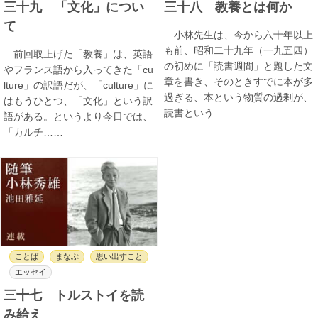
三十九 「文化」につい
三十八 教養とは何か
て
小林先生は、今から六十年以上
も前、昭和二十九年（一九五四）
前回取上げた「教養」は、英語
の初めに「読書週間」と題した文
やフランス語から入ってきた「cu
章を書き、そのときすでに本が多
lture」の訳語だが、「culture」に
過ぎる、本という物質の過剰が、
はもうひとつ、「文化」という訳
読書という……
語がある。というより今日では、
「カルチ……
ことば
まなぶ
思い出すこと
エッセイ
三十七 トルストイを読
み給え