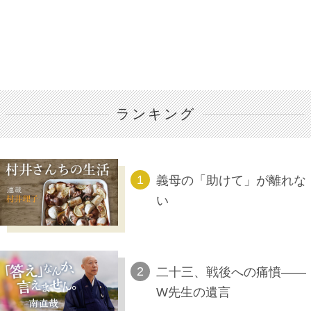
ランキング
義母の「助けて」が離れな
い
二十三、戦後への痛憤――
W先生の遺言