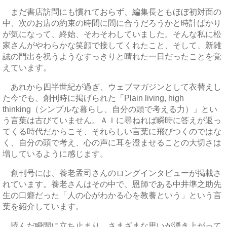
まだ書店訪問にも慣れておらず、編集長ともほぼ初対面の
中、次のお店の約束の時間に間に合うだろうかと時計ばかり
が気になって、終始、そわそわしていました。そんな私に松
家さんがやわらかな笑顔で接してくれたこと、そして、新雑
誌の門出を祝うようなすっきりと晴れた一日だったことを覚
えています。
あれから四半世紀が過ぎ、ウェブマガジンとして衣替えし
た今でも、創刊時に掲げられた「Plain living, high
thinking（シンプルな暮らし、自分の頭で考える力）」とい
う言葉は古びていません。ＡＩに尋ねれば瞬時に答えが返っ
てくる時代だからこそ、それらしい言葉に飛びつくのではな
く、自分の頭で考え、心の声に耳を澄ませることの大切さは
増しているように感じます。
創刊号には、養老孟司さんのロングインタビューが掲載さ
れています。養老さんはその中で、恩師である中井準之助先
生の口癖だった「人の心がわかる心を教養という」という言
葉を紹介しています。
読んだ瞬間に立ち止まり、さまざまな思いが湧き上がって