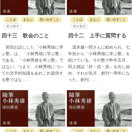
ことば
まなぶ
思い出すこと
ことば
まなぶ
思い出すこと
エッセイ
エッセイ
四十三 歌会のこと
四十二 上手に質問する
前回お話しした「小林秀雄に学
茂木健一郎さんに勧められ、七
ぶ塾」は、「小林秀雄に学ぶ塾」
年前から「小林秀雄に学ぶ塾」を
である、「小林秀雄を学ぶ塾」で
続けている。その塾で昨年五月、
はない。つまり、小林秀雄につい
同人雑誌『好・信・楽』を出し始
ての文学的知識をあれこれ提供す
め、それが先月、創刊一周年にな
る塾ではな……
った。創刊……
ことば
まなぶ
思い出すこと
ことば
まなぶ
思い出すこと