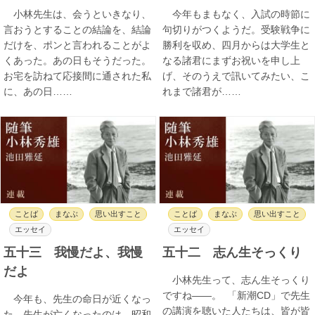
小林先生は、会うといきなり、
今年もまもなく、入試の時節に
言おうとすることの結論を、結論
句切りがつくようだ。受験戦争に
だけを、ポンと言われることがよ
勝利を収め、四月からは大学生と
くあった。あの日もそうだった。
なる諸君にまずお祝いを申し上
お宅を訪ねて応接間に通された私
げ、そのうえで訊いてみたい、こ
に、あの日……
れまで諸君が……
ことば
まなぶ
思い出すこと
ことば
まなぶ
思い出すこと
エッセイ
エッセイ
五十三 我慢だよ、我慢
五十二 志ん生そっくり
だよ
小林先生って、志ん生そっくり
ですね――。 「新潮CD」で先生
今年も、先生の命日が近くなっ
の講演を聴いた人たちは、皆が皆
た。先生が亡くなったのは、昭和