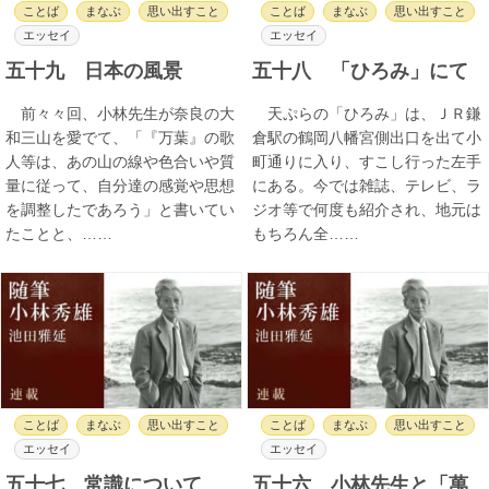
ことば
まなぶ
思い出すこと
ことば
まなぶ
思い出すこと
エッセイ
エッセイ
五十九 日本の風景
五十八 「ひろみ」にて
前々々回、小林先生が奈良の大
天ぷらの「ひろみ」は、ＪＲ鎌
和三山を愛でて、「『万葉』の歌
倉駅の鶴岡八幡宮側出口を出て小
人等は、あの山の線や色合いや質
町通りに入り、すこし行った左手
量に従って、自分達の感覚や思想
にある。今では雑誌、テレビ、ラ
を調整したであろう」と書いてい
ジオ等で何度も紹介され、地元は
たことと、……
もちろん全……
ことば
まなぶ
思い出すこと
ことば
まなぶ
思い出すこと
エッセイ
エッセイ
五十七 常識について
五十六 小林先生と「萬