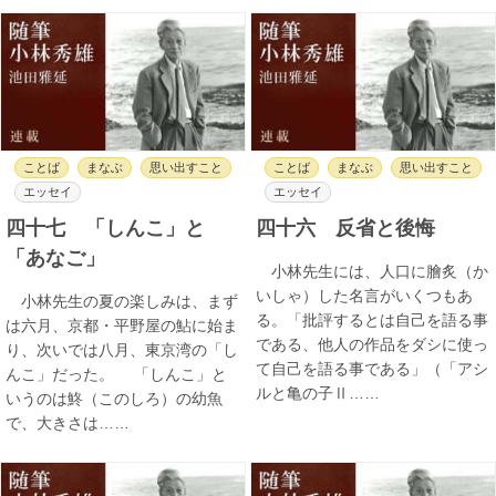
ことば
まなぶ
思い出すこと
ことば
まなぶ
思い出すこと
エッセイ
エッセイ
四十七 「しんこ」と
四十六 反省と後悔
「あなご」
小林先生には、人口に膾炙（か
いしゃ）した名言がいくつもあ
小林先生の夏の楽しみは、まず
る。「批評するとは自己を語る事
は六月、京都・平野屋の鮎に始ま
である、他人の作品をダシに使っ
り、次いでは八月、東京湾の「し
て自己を語る事である」（「アシ
んこ」だった。 「しんこ」と
ルと亀の子Ⅱ……
いうのは鮗（このしろ）の幼魚
で、大きさは……