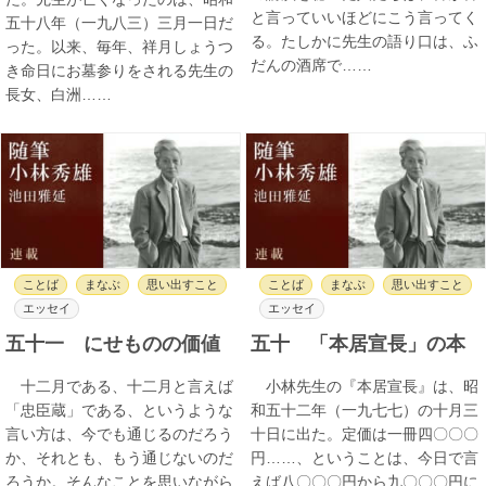
と言っていいほどにこう言ってく
五十八年（一九八三）三月一日だ
る。たしかに先生の語り口は、ふ
った。以来、毎年、祥月しょうつ
だんの酒席で……
き命日にお墓参りをされる先生の
長女、白洲……
ことば
まなぶ
思い出すこと
ことば
まなぶ
思い出すこと
エッセイ
エッセイ
五十一 にせものの価値
五十 「本居宣長」の本
十二月である、十二月と言えば
小林先生の『本居宣長』は、昭
「忠臣蔵」である、というような
和五十二年（一九七七）の十月三
言い方は、今でも通じるのだろう
十日に出た。定価は一冊四〇〇〇
か、それとも、もう通じないのだ
円……、ということは、今日で言
ろうか。そんなことを思いながら
えば八〇〇〇円から九〇〇〇円に