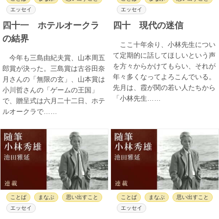
エッセイ
エッセイ
四十一 ホテルオークラ
四十 現代の迷信
の結界
ここ十年余り、小林先生につい
て定期的に話してほしいという声
今年も三島由紀夫賞、山本周五
を方々からかけてもらい、それが
郎賞が決った。三島賞は古谷田奈
年々多くなってよろこんでいる。
月さんの「無限の玄」、山本賞は
先月は、霞が関の若い人たちから
小川哲さんの「ゲームの王国」
「小林先生……
で、贈呈式は六月二十二日、ホテ
ルオークラで……
ことば
まなぶ
思い出すこと
ことば
まなぶ
思い出すこと
エッセイ
エッセイ