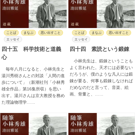
ことば
まなぶ
思い出すこと
ことば
まなぶ
思い出すこと
エッセイ
エッセイ
四十五 科学技術と道義
四十四 素読という鍛錬
心
小林先生は、鍛錬ということも
よく言われた。天才には必要ない
毎年八月になると、小林先生と
だろうが、僕のような凡人には鍛
湯川秀樹さんとの対談「人間の進
錬が要る、何事も鍛錬しなければ
歩について」（新潮社刊「小林秀
だめなのだと言って、音楽、絵
雄全作品」第16集所収）を思い
画、骨董と、……
出す。湯川さんは京大教授を務め
た理論物理学……