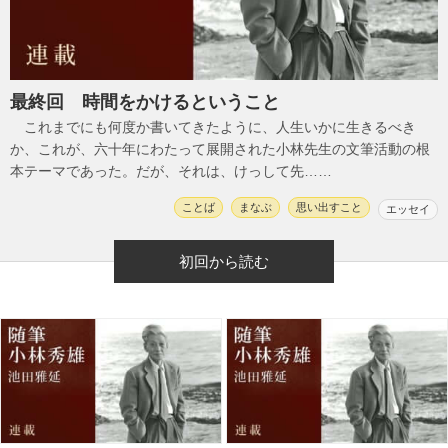
最終回 時間をかけるということ
これまでにも何度か書いてきたように、人生いかに生きるべき
か、これが、六十年にわたって展開された小林先生の文筆活動の根
本テーマであった。だが、それは、けっして先……
ことば
まなぶ
思い出すこと
エッセイ
初回から読む