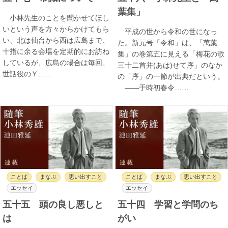
葉集」
小林先生のことを聞かせてほし
いという声を方々からかけてもら
平成の世から令和の世になっ
い、北は仙台から西は広島まで、
た。新元号「令和」は、「萬葉
十指に余る会場を定期的にお訪ね
集」の巻第五に見える「梅花の歌
しているが、広島の場合は毎回、
三十二首并(あは)せて序」のなか
世話役のＹ……
の「序」の一節が出典だという。
――于時初春令……
ことば
まなぶ
思い出すこと
ことば
まなぶ
思い出すこと
エッセイ
エッセイ
五十五 頭の良し悪しと
五十四 学習と学問のち
は
がい