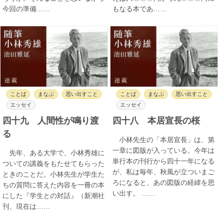
今回の準備……
もなる本であ……
ことば
まなぶ
思い出すこと
ことば
まなぶ
思い出すこと
エッセイ
エッセイ
四十九 人間性が鳴り渡
四十八 本居宣長の桜
る
小林先生の「本居宣長」は、第
一章に図版が入っている。今年は
先年、ある大学で、小林秀雄に
単行本の刊行から四十一年になる
ついての講義をもたせてもらった
が、私は毎年、秋風が立ついまご
ときのことだ。小林先生が学生た
ろになると、あの図版の経緯を思
ちの質問に答えた内容を一冊の本
い出す。 ……
にした『学生との対話』（新潮社
刊、現在は……