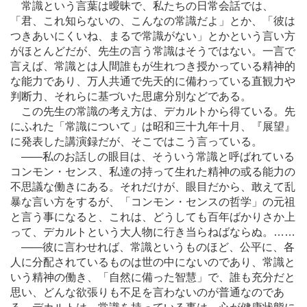
常識という言葉は曖昧で、私たちの日常会話では、
「君、これ知らないの、こんなの常識だよ」とか、「彼は
つきあいにくいね、まるで常識がない」とかという言い方
がほとんどだが、先生の言う常識はそうではない。一言で
言えば、常識とは人間誰もが生れつき授かっている精神的
な能力であり、万人共通で先天的に備わっている直観力や
判断力、それらに基づいた思慮分別などである。
この先生の常識の考え方は、デカルトから得ている。先
にふれた「常識について」は昭和三十九年十月、『展望』
に発表した講演録だが、そこではこう言っている。
―
―私のお話しの眼目は、そういう常識と呼ばれている
コンモン・センス、私達の持って生れた精神の或る能力の
不思議な働きにある。それだけが、眼目だから、敢えて乱
暴な言い方をするが、「コンモン・センスの哲学」の元祖
と言う事になると、これは、どうしても百年ばかりさか上
って、デカルトという大人物に行き当らねばならぬ。
…
…
―
―彼に言わせれば、常識というものほど、公平に、各
人に分配されているものは世の中にないのであり、常識と
いう精神の働き、「自然に備った智慧」で、誰も充分だと
思い、どんな欲張りも不足を言わないのが普通なのであ