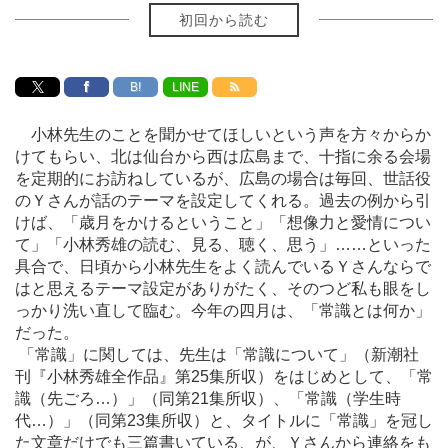
初回から読む
B!
LINE
小林先生のことを聞かせてほしいという声を方々からか
けてもらい、北は仙台から西は広島まで、十指に余る会場
を定期的にお訪ねしているが、広島の場合は毎回、世話役
のＹさんが話のテーマを設定してくれる。過去の例から引
けば、「歳月をかけるということ」「想像力と愛情につい
て」「小林秀雄の読む、見る、聴く、思う」
…
…といった
具合で、日頃から小林先生をよく読んでいるＹさんならで
はと思えるテーマ設定がありがたく、そのつど私も眼をし
っかり洗い直して臨む。今年の四月は、「常識とは何か」
だった。
「常識」に関しては、先生は「常識について」（新潮社
刊『小林秀雄全作品』第25集所収）をはじめとして、「常
識（先ごろ…）」（同第21集所収）、「常識（学生時
代…）」（同第23集所収）と、タイトルに「常識」を冠し
た文章だけでも三篇書いている、が、Ｙさんから連絡をも