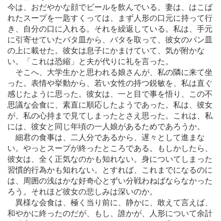
今は、おだやかな顔でビールを飲んでいる。妻は、はこば
れたスープを一匙すくっては、まず人形の口元に持って行
き、自分の口に入れる。それを繰返している。私は、手元
に引寄せていたバタ皿から、バタを取って、彼女のパン皿
の上に載せた。彼女は息子にかまけていて、気が附かな
い。「これは恐縮」と夫が代りに礼を言った。
そこへ、大学生かと思われる娘さんが、私の隣に来て坐
った。表情や挙動から、若い女性の持つ鋭敏を、私は直ぐ
感じたように思った。彼女は、一と目で事を悟り、この不
思議な会食に、素直に順応したようであった。私は、彼女
が、私の心持まで見てしまったとさえ思った。これは、私
には、彼女と同じ年頃の一人娘があるためであろうか。
細君の食事は、二人分であるから、遅々として進まな
い。やっとスープが終ったところである。もしかしたら、
彼女は、全く正気なのかも知れない。身についてしまった
習慣的行為かも知れない。とすれば、これまでになるのに
は、周囲の浅はかな好奇心とずい分戦わねばならなかった
ろう。それほど彼女の悲しみは深いのか。
異様な会食は、極く当り前に、静かに、敢えて言えば、
和やかに終ったのだが、もし、誰かが、人形について余計