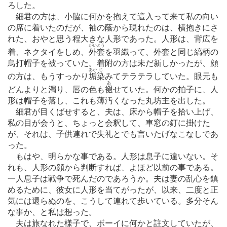
ろした。
細君の方は、小脇に何かを抱えて這入って来て私の向い
の席に着いたのだが、袖の蔭から現れたのは、横抱きにさ
れた、おやと思う程大きな人形であった。人形は、背広を
がいとう
着、ネクタイをしめ、
外套
を羽織って、外套と同じ縞柄の
鳥打帽子を被っていた。着附の方は未だ新しかったが、顔
あか
じ
の方は、もうすっかり
垢
染
みてテラテラしていた。眼元も
あ
どんよりと濁り、唇の色も
褪
せていた。何かの拍子に、人
形は帽子を落し、これも薄汚くなった丸坊主を出した。
細君が目くばせすると、夫は、床から帽子を拾い上げ、
私の目が会うと、ちょっと会釈して、車窓の釘に掛けた
が、それは、子供連れで失礼とでも言いたげなこなしであ
った。
もはや、明らかな事である。人形は息子に違いない。そ
れも、人形の顔から判断すれば、よほど以前の事である。
一人息子は戦争で死んだのであろうか。夫は妻の乱心を鎮
めるために、彼女に人形を当てがったが、以来、二度と正
気には還らぬのを、こうして連れて歩いている。多分そん
な事か、と私は想った。
夫は旅なれた様子で、ボーイに何かと註文していたが、