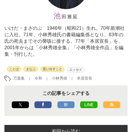
池
田雅延
いけだ・まさのぶ 1946年（昭和21）生れ。70年新潮社
に入社。71年、小林秀雄氏の書籍編集係となり、83年の
氏の死去までその謦咳に接する。77年「本居宣長」を、
2001年からは「小林秀雄全集」「小林秀雄全作品」を編
集・刊行した。
ことば
まなぶ
思い出すこと
エッセイ
万葉集
令和
小林秀雄
本居宣長
この記事をシェアする
B!
LINE
初回から読む