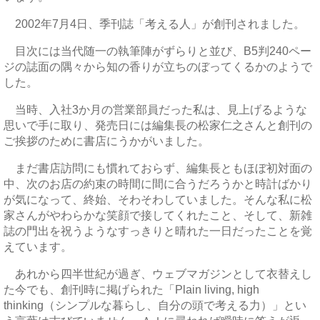
2002年7月4日、季刊誌「考える人」が創刊されました。
目次には当代随一の執筆陣がずらりと並び、B5判240ペー
ジの誌面の隅々から知の香りが立ちのぼってくるかのようで
した。
当時、入社3か月の営業部員だった私は、見上げるような
思いで手に取り、発売日には編集長の松家仁之さんと創刊の
ご挨拶のために書店にうかがいました。
まだ書店訪問にも慣れておらず、編集長ともほぼ初対面の
中、次のお店の約束の時間に間に合うだろうかと時計ばかり
が気になって、終始、そわそわしていました。そんな私に松
家さんがやわらかな笑顔で接してくれたこと、そして、新雑
誌の門出を祝うようなすっきりと晴れた一日だったことを覚
えています。
あれから四半世紀が過ぎ、ウェブマガジンとして衣替えし
た今でも、創刊時に掲げられた「Plain living, high
thinking（シンプルな暮らし、自分の頭で考える力）」とい