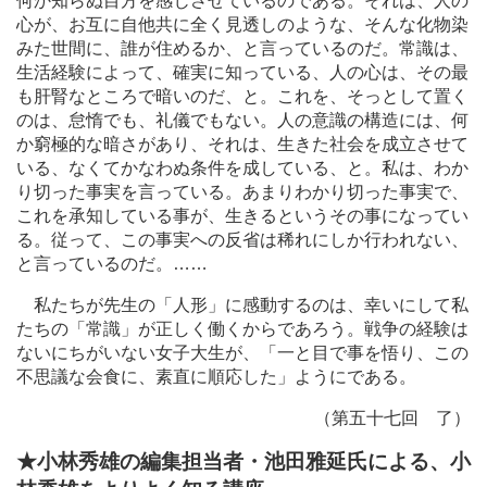
何か知らぬ目方を感じさせているのである。それは、人の
心が、お互に自他共に全く見透しのような、そんな化物染
みた世間に、誰が住めるか、と言っているのだ。常識は、
生活経験によって、確実に知っている、人の心は、その最
も肝腎なところで暗いのだ、と。これを、そっとして置く
のは、怠惰でも、礼儀でもない。人の意識の構造には、何
か窮極的な暗さがあり、それは、生きた社会を成立させて
いる、なくてかなわぬ条件を成している、と。私は、わか
り切った事実を言っている。あまりわかり切った事実で、
これを承知している事が、生きるというその事になってい
る。従って、この事実への反省は稀れにしか行われない、
と言っているのだ。
…
…
私たちが先生の「人形」に感動するのは、幸いにして私
たちの「常識」が正しく働くからであろう。戦争の経験は
ないにちがいない女子大生が、「一と目で事を悟り、この
不思議な会食に、素直に順応した」ようにである。
（第五十七回 了）
★小林秀雄の編集担当者・池田雅延氏による、小