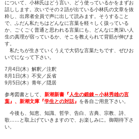
について、小林氏はどう言い、どう使っているかをまずお
話しします。次いでその２語が出ている小林氏の文章を抜
粋し、出席者全員で声に出して読みます。そうすること
で、ふだん私たちはどんなに言葉を軽々しく扱っている
か、ごくごく普通と思われる言葉にも、どんなに奥深い人
生の真理が宿っているか、そこを教えられて背筋が伸びま
す。
私たちが生きていくうえで大切な言葉たちです、ぜひお
いでになって下さい。
7月4日(木）解釈／注釈
8月1日(木）不安／反省
9月5日(木）青年／隠居
参考図書として、
新潮新書『
人生の鍛錬～小林秀雄の言
葉
』、新潮文庫『
学生との対話
』
を各自ご用意下さい。
今後も、知恵、知識、哲学、告白、古典、宗教、詩、
歌
…
…と取上げていきますので、お楽しみに。御期待下さ
い。