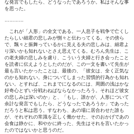
な発言でもしたら、どうなったであろうか。私はそんな事
を思った。
…
…
…
…
これが「人形」の全文である。一人息子を戦争で亡くし
たらしい細君の悲しみが惻々と伝わってくる。その傍ら
で、飄々と振舞っているかに見える夫の悲しみは、細君よ
り深いかも知れないとさえ思えてくる。むろん先生は、こ
の老夫婦の悲しみを慮り、こういう夫婦と行き会ったこと
を読者に伝えようとしたのだが、この一文を書いて先生が
最も言いたかったことは、最後の、「彼女は、全く正気な
のかも知れない。身についてしまった習慣的行為かも知れ
ない。とすれば、これまでになるのには、周囲の浅はかな
好奇心とずい分戦わねばならなかったろう。それほど彼女
の悲しみは深いのか」と、「もし、誰かが、人形について
余計な発言でもしたら、どうなったであろうか」であった
だろうと私は思う。すなわち、あの場に居合わせた誰も
が、それぞれの常識を正しく働かせた、そのおかげであの
会食は静かに、和やかに終った、先生はそれを言いたかっ
たのではないかと思うのだ。