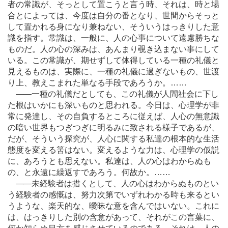
者の常識が、そっとして置こうと言う時、それは、時と場
合とによっては、今度は自分の番となり、世間からそっと
して置かれる身になり兼ねない、そういうはっきりした意
識を指す。常識は、一般に、人の心事について遠慮勝ちな
ものだ。人の心の深みは、あんまり覗き込まない事にして
いる。この常識が、期せずして体得している一種の礼儀と
見えるものは、実際に、一種の礼儀に過ぎないもの、世渡
り上、教えこまれた単なる手段であろうか。
…
…
―
―一種の礼儀だとしても、この礼儀が人間社会に下し
た根はいかにも深いものと思われる。今日は、心理学が非
常に発達し、その自負するところに従えば、人心の無意識
の暗い世界もつぎつぎに明るみに致される様子であるが、
だが、そういう探究が、人心に関する私達の根本的な生活
態度を変える筈はない。変えるような力は、心理学の仮説
に、あろうとも思えない。私達は、人の心はわからぬも
の、と永遠に繰返すであろう。何故か。
…
…
―
―未経験者は措くとして、人の心はわからぬものとい
う経験者の感慨は、努力次第でいずれわかる時も来るとい
うような、楽天的な、曖昧な意を含んではいない。これに
は、はっきりした別の含意があって、それがこの言葉に、