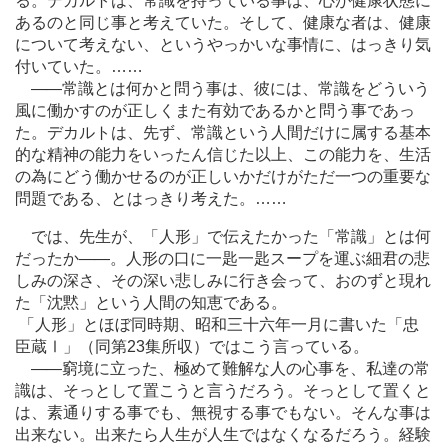
る。デカルトは、常識を持っている事は、心が健康状態に
あるのと同じ事と考えていた。そして、健康な者は、健康
について考えない、というやっかいな事情に、はっきり気
付いていた。
…
…
―
―常識とは何かと問う事は、彼には、常識をどういう
風に働かすのが正しくまた有効であるかと問う事であっ
た。デカルトは、先ず、常識という人間だけに属する基本
的な精神の能力をいったん信じた以上、この能力を、生活
の為にどう働かせるのが正しいかだけがただ一つの重要な
問題である、とはっきり考えた。
…
…
では、先生が、「人形」で伝えたかった「常識」とは何
だったか
―
―。人形の口に一匙一匙スープを運ぶ細君の悲
しみの深さ、その深い悲しみに行き会って、おのずと現れ
た「沈黙」という人間の知恵である。
「人形」とほぼ同時期、昭和三十六年一月に書いた「忠
臣蔵Ⅰ」（同第23集所収）ではこう言っている。
―
―窮境に立った、極めて難解な人の心事を、私達の常
識は、そっとして置こうと言うだろう。そっとして置くと
は、素通りする事でも、無視する事でもない。そんな事は
出来ない。出来たら人生が人生ではなくなるだろう。経験