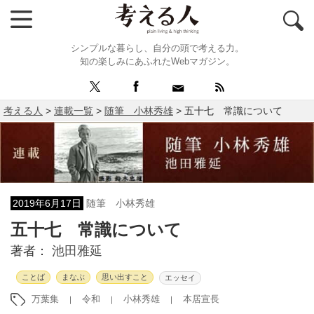
シンプルな暮らし、自分の頭で考える力。
知の楽しみにあふれたWebマガジン。
考える人
>
連載一覧
>
随筆 小林秀雄
>
五十七 常識について
2019年6月17日
随筆 小林秀雄
五十七 常識について
著者：
池田雅延
ことば
まなぶ
思い出すこと
エッセイ
万葉集
令和
小林秀雄
本居宣長