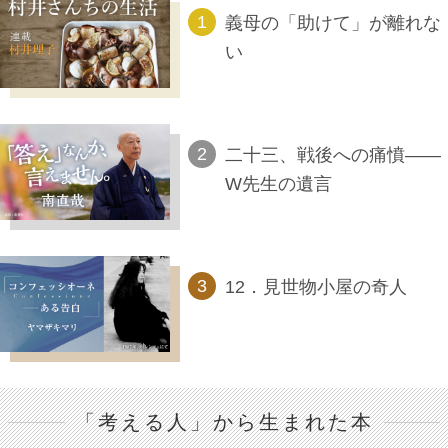
義母の「助けて」が離れな
い
二十三、戦後への痛憤――
W先生の遺言
12．見世物小屋の奇人
「考える人」から生まれた本