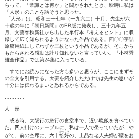
らって、「常識とは何か」と聞かされたとき、瞬時に私は
「人形」のことを話そうと思った。
「人形」は、昭和三十七年（一九六二）十月、先生が六
十歳の年に『朝日新聞』のPR版に発表し、三十九年五
月、文藝春秋新社から出した単行本『考えるヒント』に収
録して広く知られるようになった作品である。四〇〇字詰
原稿用紙にしてわずか三枚という小品であるが、そこから
もたらされる感動は計り知れないと言っていい。『小林秀
雄全作品』では第24集に入っている。
すでにお読みになった方も多いと思うが、ここにまずそ
の全文を引用する。大要を紹介しただけでは先生の思いが
十分には伝わるまいと恐れるからである。
…
…
…
…
人 形
或る時、大阪行の急行の食堂車で、遅い晩飯を食べてい
た。四人掛けのテーブルに、私は一人で坐っていたが、や
かっこう
がて、前の空席に、六十
恰好
の、上品な老人夫婦が腰をお