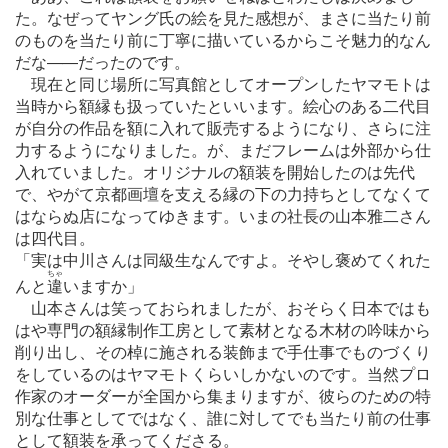
た。なぜってヤング氏の絵を見た感想が、まさに当たり前
のものを当たり前に丁寧に描いているからこそ魅力的なん
だな
―
―だったのです。
現在と同じ場所に写真館としてオープンしたヤマモトは
当時から額縁も扱っていたといいます。絵心のある二代目
が自分の作品を額に入れて販売するようになり、さらに注
力するようになりました。が、まだフレームは外部から仕
入れていました。オリジナルの額装を開始したのは先代
で、やがて京都画壇を支える縁の下の力持ちとしてなくて
はならぬ店になってゆきます。いまの社長の山本雅二さん
は四代目。
「実は中川さんは同級生なんですよ。そやし褒めてくれた
ちゃ
んと
違
いますか」
山本さんは笑っておられましたが、おそらく日本ではも
はや専門の額縁制作工房として素材となる木材の吟味から
削り出し、その棹に施される装飾まで手仕事でものづくり
をしているのはヤマモトくらいしかないのです。当然プロ
作家のオーダーが全国から集まりますが、彼らのための特
別な仕事としてではなく、誰に対してでも当たり前の仕事
として額装を承ってくださる。