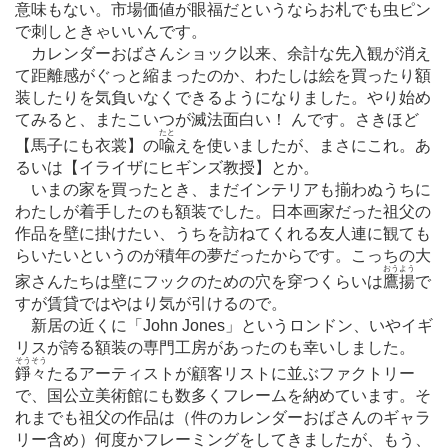
意味もない。市場価値が眼福だというならお札でも虫ピン
で刺しときゃいいんです。
カレンダーおばさんショック以来、余計な先入観が消え
て距離感がぐっと縮まったのか、わたしは絵を買ったり額
装したりを気負いなくできるようになりました。やり始め
てみると、またこいつが滅法面白い！ んです。さきほど
たと
【馬子にも衣裳】の
喩
えを使いましたが、まさにこれ。あ
るいは【イライザにヒギンズ教授】とか。
いまの家を買ったとき、まだインテリアも揃わぬうちに
わたしが着手したのも額装でした。日本画家だった祖父の
作品を壁に掛けたい、うちを訪ねてくれる友人連に観ても
らいたいというのが積年の夢だったからです。こっちの大
おうよう
家さんたちは壁にフックのための穴を穿つくらいは
鷹揚
で
すが賃貸ではやはり気が引けるので。
新居の近くに「John Jones」というロンドン、いやイギ
リスが誇る額装の専門工房があったのも幸いしました。
そうそう
錚々
たるアーティストが顧客リストに並ぶファクトリー
で、国公立美術館にも数多くフレームを納めています。そ
れまでも祖父の作品は（件のカレンダーおばさんのギャラ
リー含め）何度かフレーミングをしてきましたが、もう、