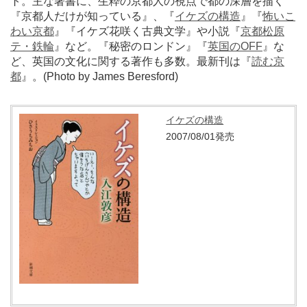
ト。主な著書に、生粋の京都人の視点で都の深層を描く
『京都人だけが知っている』、『
イケズの構造
』『
怖いこ
わい京都
』『イケズ花咲く古典文学』や小説『
京都松原
テ・鉄輪
』など。『秘密のロンドン』『
英国のOFF
』な
ど、英国の文化に関する著作も多数。最新刊は『
読む京
都
』。(Photo by James Beresford)
イケズの構造
2007/08/01発売