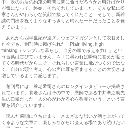
中、次のお店の約束の時間に間に合うだろうかと時計ばかり
が気になって、終始、そわそわしていました。そんな私に松
家さんがやわらかな笑顔で接してくれたこと、そして、新雑
誌の門出を祝うようなすっきりと晴れた一日だったことを覚
えています。
あれから四半世紀が過ぎ、ウェブマガジンとして衣替えし
た今でも、創刊時に掲げられた「Plain living, high
thinking（シンプルな暮らし、自分の頭で考える力）」とい
う言葉は古びていません。ＡＩに尋ねれば瞬時に答えが返っ
てくる時代だからこそ、それらしい言葉に飛びつくのではな
く、自分の頭で考え、心の声に耳を澄ませることの大切さは
増しているように感じます。
創刊号には、養老孟司さんのロングインタビューが掲載さ
れています。養老さんはその中で、恩師である中井準之助先
生の口癖だった「人の心がわかる心を教養という」という言
葉を紹介しています。
読んだ瞬間に立ち止まり、さまざまな思いが湧き上がって
くるような文章に、楽しみながら出会える場であり続けたい