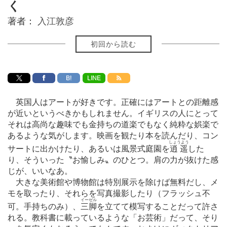
く
著者：
入江敦彦
初回から読む
B!
LINE
英国人はアートが好きです。正確にはアートとの距離感
が近いというべきかもしれません。イギリスの人にとって
それは高尚な趣味でも金持ちの道楽でもなく純粋な娯楽で
あるような気がします。映画を観たり本を読んだり、コン
しょうよう
サートに出かけたり、あるいは風景式庭園を
逍遥
した
り、そういった〝お愉しみ〟のひとつ。肩の力が抜けた感
じが、いいなあ。
大きな美術館や博物館は特別展示を除けば無料だし、メ
モを取ったり、それらを写真撮影したり（フラッシュ不
イーゼル
可。手持ちのみ）、
三脚
を立てて模写することだって許さ
れる。教科書に載っているような「お芸術」だって、そり