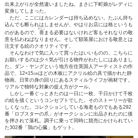
出来上がりが全然違いましたね。まさに下町娘がレディに
変身してしまった。
ただ、ここにはカレンダーは持ち込めない。たぶん持ち
込んでも断られはしませんが、やはりお店には格というも
かしこ
のがあるので、
畏
まる必要はないけれど客もそれなりの敬
意を払わねばなりません。そして額装屋における敬意とは
注文する絵のクオリティです。
そんなわけで気に入って買ったはいいものの、こちらに
お願いするのは少々気が引ける物件がわたしにはありまし
た。ダン・ヤングという地方在住英国人アーティストの作
品で、12×15㎝ほどの木板にアクリル絵の具で描かれた静
物画。日常の身の回りにあるスティルライフが画材です。
リアルで独特な対象の捉え方がクール。
しかし一番ぐっときたのは一日に一枚、千日かけて千枚
の絵を描くというコンセプトでした。そのストーリーが欲
しくなった。コレクションしている海老ものでもある292
番「ロブスターの爪」がオークションに出品されたのに後
を押されて落札。調子に乗って同時に競売にかけられてい
た302番「鶏の心臓」もゲット。