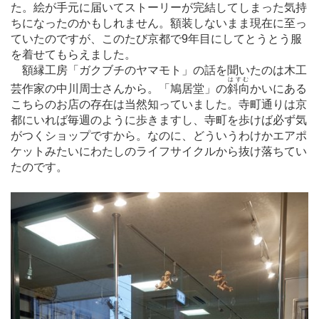
た。絵が手元に届いてストーリーが完結してしまった気持
ちになったのかもしれません。額装しないまま現在に至っ
ていたのですが、このたび京都で9年目にしてとうとう服
を着せてもらえました。
額縁工房「ガクブチのヤマモト」の話を聞いたのは木工
はすむ
芸作家の中川周士さんから。「鳩居堂」の
斜向
かいにある
こちらのお店の存在は当然知っていました。寺町通りは京
都にいれば毎週のように歩きますし、寺町を歩けば必ず気
がつくショップですから。なのに、どういうわけかエアポ
ケットみたいにわたしのライフサイクルから抜け落ちてい
たのです。