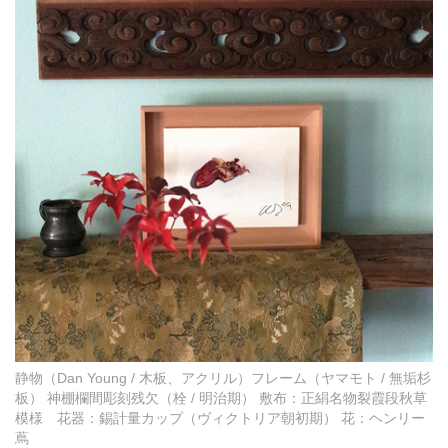
静物（Dan Young / 木板、アクリル）フレーム（ヤマモト / 無垢杉
板） 神棚欄間彫刻残欠（栓 / 明治期） 敷布：正絹名物裂霞段秋草
模様 花器：錫計量カップ（ヴィクトリア朝初期） 花：ヘンリー
蔦