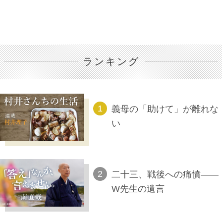
ランキング
義母の「助けて」が離れな
い
二十三、戦後への痛憤――
W先生の遺言