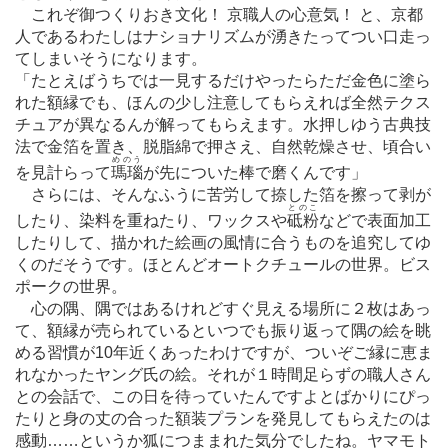
これぞ御つくりおき文化！ 京職人の心意気！ と、京都
人であるわたしはナショナリズムが湧きたってつい口走っ
てしまいそうになります。
「たとえばうちでは一見するだけやったらただ金色に塗ら
れた額縁でも、ほんの少し注意してもらえれば全然テクス
チュアが異なるんが解ってもらえます。水押しゆう古典技
法で金箔を置き、脱脂綿で押さえ、自然乾燥させ、頃合い
めのう
を見計らって
瑪瑙
が先についた棒で磨くんです」
さらには、そんなふうに苦労して捺した箔を擦って剥が
とのこ
したり、染料を重ねたり、ワックスや
砥粉
などで表面加工
したりして、描かれた絵画の風情に合うものを追究してゆ
くのだそうです。ほとんどオートクチュールの世界。ビス
ポークの世界。
心の隅、隅ではあるけれどすぐ見える場所に２枚はあっ
て、額縁が売られているといつでも振り返って隅の絵を眺
める習慣が10年近くあったわけですが、ついぞご縁に恵ま
れなかったヤング氏の絵。それが１時間足らずの職人さん
との会話で、この日を待っていたんですよとばかりにぴっ
たりと身の丈の合った額装プランを発見してもらえたのは
感動
…
…というか狐につままれた気分でしたね。ヤマモト