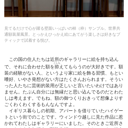
見てるだけで心が躍る壁面いっぱいの棹（枠）サンプル。世界共
通額装屋風景。とっかえひっかえ絵にあてがう楽しさは好きなブ
ティックで試着する悦び。
この国の住人たちは近所のギャラリーに絵を持ち込ん
こしら
で、それに合わせた額を
拵
えてもらうのが大好きです。額
装の経験がない人、というより家に絵を飾る習慣、もとい
嗜好、いやさ発想がない方はたくさんおられます。そうい
った人たちに芸術的装用が乏しいと言いたいわけではあり
ません。たぶん自分には無縁だと思い込んでるのだとわた
しは考えます。でもね、額の御つくりおきって想像よりす
ごくわくわくするもんなんですよ。
イギリス暮らしの初期、アパートを借りていたハイゲー
トという街でのことです。ウィンドウ越しに見た作品に惹
かれてわたしはギャラリーにいました。そのときご近所さ