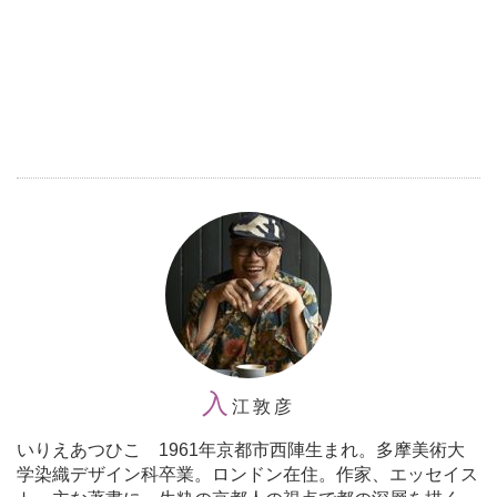
入
江敦彦
いりえあつひこ 1961年京都市西陣生まれ。多摩美術大
学染織デザイン科卒業。ロンドン在住。作家、エッセイス