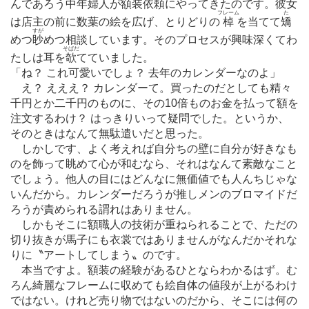
んであろう中年婦人が額装依頼にやってきたのです。彼女
フレーム
た
は店主の前に数葉の絵を広げ、とりどりの
棹
を当てて
矯
すが
めつ
眇
めつ相談しています。そのプロセスが興味深くてわ
そばだ
たしは耳を
欹
てていました。
「ね？ これ可愛いでしょ？ 去年のカレンダーなのよ」
え？ えええ？ カレンダーて。買ったのだとしても精々
千円とか二千円のものに、その10倍ものお金を払って額を
注文するわけ？ はっきりいって疑問でした。というか、
そのときはなんて無駄遣いだと思った。
しかしです、よく考えれば自分ちの壁に自分が好きなも
のを飾って眺めて心が和むなら、それはなんて素敵なこと
でしょう。他人の目にはどんなに無価値でも人んちじゃな
いんだから。カレンダーだろうが推しメンのブロマイドだ
ろうが責められる謂れはありません。
しかもそこに額職人の技術が重ねられることで、ただの
切り抜きが馬子にも衣裳ではありませんがなんだかそれな
りに〝アートしてしまう〟のです。
本当ですよ。額装の経験があるひとならわかるはず。む
ろん綺麗なフレームに収めても絵自体の値段が上がるわけ
ではない。けれど売り物ではないのだから、そこには何の