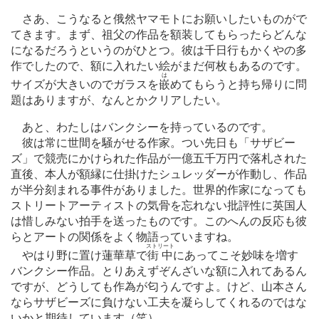
さあ、こうなると俄然ヤマモトにお願いしたいものがで
てきます。まず、祖父の作品を額装してもらったらどんな
になるだろうというのがひとつ。彼は千日行もかくやの多
作でしたので、額に入れたい絵がまだ何枚もあるのです。
は
サイズが大きいのでガラスを
嵌
めてもらうと持ち帰りに問
題はありますが、なんとかクリアしたい。
あと、わたしはバンクシーを持っているのです。
彼は常に世間を騒がせる作家。つい先日も「サザビー
ズ」で競売にかけられた作品が一億五千万円で落札された
直後、本人が額縁に仕掛けたシュレッダーが作動し、作品
が半分刻まれる事件がありました。世界的作家になっても
ストリートアーティストの気骨を忘れない批評性に英国人
は惜しみない拍手を送ったものです。このへんの反応も彼
らとアートの関係をよく物語っていますね。
ストリート
やはり野に置け蓮華草で
街中
にあってこそ妙味を増す
バンクシー作品。とりあえずぞんざいな額に入れてあるん
ですが、どうしても作為が匂うんですよ。けど、山本さん
ならサザビーズに負けない工夫を凝らしてくれるのではな
いかと期待しています（笑）。