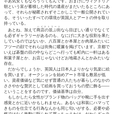
ゃあ気安くもなろうってもんです。おまけにヴィクトリア
朝という富が蓄積した時代の遺産がまだいたるところにあ
って、それらが秘匿されずそこかしこで一般公開されてい
る。そういったすべての環境が英国人とアートの仲を取り
持っている。
ハイストリート
あとね、加えて
商店の並ぶ街
なら目ぼしい通りでなくて
も必ずギャラリーがあるのも、なにげに大きな役割を果た
しているのではないか。八百屋とか本屋とか肉屋みたいに
フツーの顔でそれらは街角に暖簾を掲げています。京都で
いえば碁盤の目の中ならどこへ行っても町内に一軒はある
和菓子屋とか、お店じゃないけどお地蔵さんとかみたいな
存在。
だからでしょうか。英国人は日本人よりかなり気楽に絵
を買います。オークションを始めアート市場も敷居が低
い。資産価値など気にせず普通の人たちが暮らしのなかの
ささやかな贅沢として絵画を買っておうちの壁に飾る
―
―
ということをするのです。価値基準は自分。
もしかしたら女性がブランド物のバッグや靴に手を出す
感覚とかに近いかもしれません。あるいは和装にハマって
きものを仕立てる行為なんかも同じ匂いがする。必要や必
然ではなく衝動に駆られて買っちゃうわけ。だからギャラ