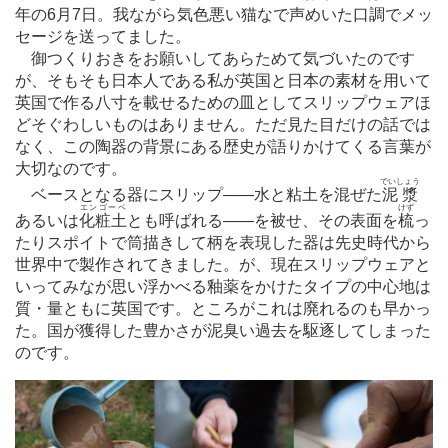
年の6月7日。我ながら気色悪い猫なで声めいた口調でメッ
セージを送ってました。
御つくりおきをお願いしてあらためて気づいたのです
が、そもそも日本人である私が英国と日本の素材を用いて
英国で作る八寸を載せるための皿としてスリップウェアほ
どそぐわしいものはありません。ただ見た目だけの話では
なく、この陶器の背景にある歴史が語りかけてくる言葉が
大切なのです。
でいしょう
ベースとなる器にスリップ
―
―水と粘土を混ぜた
泥漿
エンゴーベ
けず
あるいは
化粧土
とも呼ばれる
―
―を被せ、その表面を
梳
っ
たりスポイトで筒描きして柄を表現した器は先史時代から
世界中で製作されてきました。が、現在スリップウェアと
いってみなが思い浮かべる釉薬をかけたタイプの中心地は
質・量ともに英国です。ところがこれは廃れるのも早かっ
た。国が獲得した豊かさが泥臭い過去を駆逐してしまった
のです。