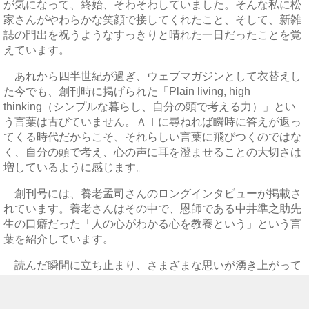
が気になって、終始、そわそわしていました。そんな私に松
家さんがやわらかな笑顔で接してくれたこと、そして、新雑
誌の門出を祝うようなすっきりと晴れた一日だったことを覚
えています。
あれから四半世紀が過ぎ、ウェブマガジンとして衣替えし
た今でも、創刊時に掲げられた「Plain living, high
thinking（シンプルな暮らし、自分の頭で考える力）」とい
う言葉は古びていません。ＡＩに尋ねれば瞬時に答えが返っ
てくる時代だからこそ、それらしい言葉に飛びつくのではな
く、自分の頭で考え、心の声に耳を澄ませることの大切さは
増しているように感じます。
創刊号には、養老孟司さんのロングインタビューが掲載さ
れています。養老さんはその中で、恩師である中井準之助先
生の口癖だった「人の心がわかる心を教養という」という言
葉を紹介しています。
読んだ瞬間に立ち止まり、さまざまな思いが湧き上がって
くるような文章に、楽しみながら出会える場であり続けたい
と思っています。