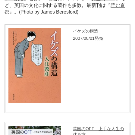
ど、英国の文化に関する著作も多数。最新刊は『
読む京
都
』。(Photo by James Beresford)
イケズの構造
2007/08/01発売
英国のOFF―上手な人生の
休み方―