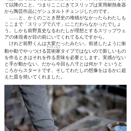
て以降のこと。つまりここにきてスリップは実用耐熱食器
から陶芸作品にゲシュタルトチェンジしたのです。
…
…と、かくのごとき歴史の堆積がなかったらわたしも
ここまで「スリップで八寸」にこだわらなかったでしょ
う。しかも前野直史なるわたしが理想とするスリップウェ
アの体現者が目の前にいてくれてるんですから。
けれど前野くんは大変だったみたい。前述したように衝
アーティスト
動や勘でやっつける
芸術家
タイプではないので新しいもの
を作るときはそれを作る意味を必要とします。実感がない
と手が動かない。だから今回も八寸とは何か？ というと
ころからスタートです。そしてわたしの想像をはるかに超
えた皿を焼いてくれました。