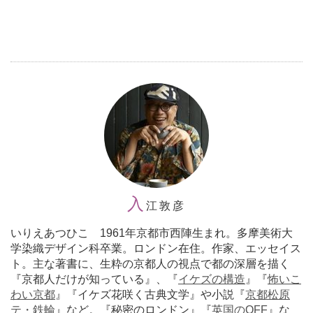
入
江敦彦
いりえあつひこ 1961年京都市西陣生まれ。多摩美術大
学染織デザイン科卒業。ロンドン在住。作家、エッセイス
ト。主な著書に、生粋の京都人の視点で都の深層を描く
『京都人だけが知っている』、『
イケズの構造
』『
怖いこ
わい京都
』『イケズ花咲く古典文学』や小説『
京都松原
テ・鉄輪
』など。『秘密のロンドン』『
英国のOFF
』な