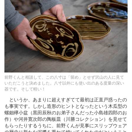
前野くんと相談して、この八寸は「留め」とせず沢山の人に見て
いただこうと決めました。八寸以外にも使い出のある度量の深い
器です。そして軽い！
というか、あまりに超えすぎてて最初は正直戸惑ったの
も事実です。しかし造形のヒントとなったという木瓜型の
螺鈿欅小盆（黒田辰秋のお弟子さんだった小島雄四郎のお
作）や河井寛次郎の陶板皿（川勝コレクション）を見せて
もらったりするうちに、前野くんが見事にスリップウェア