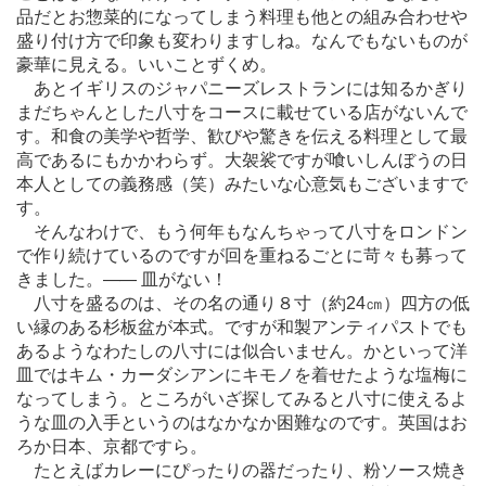
品だとお惣菜的になってしまう料理も他との組み合わせや
盛り付け方で印象も変わりますしね。なんでもないものが
豪華に見える。いいことずくめ。
あとイギリスのジャパニーズレストランには知るかぎり
まだちゃんとした八寸をコースに載せている店がないんで
す。和食の美学や哲学、歓びや驚きを伝える料理として最
高であるにもかかわらず。大袈裟ですが喰いしんぼうの日
本人としての義務感（笑）みたいな心意気もございますで
す。
そんなわけで、もう何年もなんちゃって八寸をロンドン
で作り続けているのですが回を重ねるごとに苛々も募って
きました。
―
― 皿がない！
八寸を盛るのは、その名の通り８寸（約24㎝）四方の低
い縁のある杉板盆が本式。ですが和製アンティパストでも
あるようなわたしの八寸には似合いません。かといって洋
皿ではキム・カーダシアンにキモノを着せたような塩梅に
なってしまう。ところがいざ探してみると八寸に使えるよ
うな皿の入手というのはなかなか困難なのです。英国はお
ろか日本、京都ですら。
たとえばカレーにぴったりの器だったり、粉ソース焼き