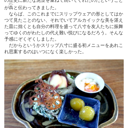
の歴史に新たな泥漿を重ねて焼いてくれたのだということ
ひし
が
犇
と伝わってきました。
ならば、このこれまでにスリップウェアの形としてはか
つて見たことのない、それでいてアルカイックな美を湛え
た皿に拙くとも自分の料理を盛って八寸を友人たちに振舞
ってゆくのがわたしの代え難い悦びになるだろう。そんな
予感にぞくぞくしました。
だからというかスリップ八寸に盛る初メニューをあれこ
れ思案するのはいつになく楽しかった。