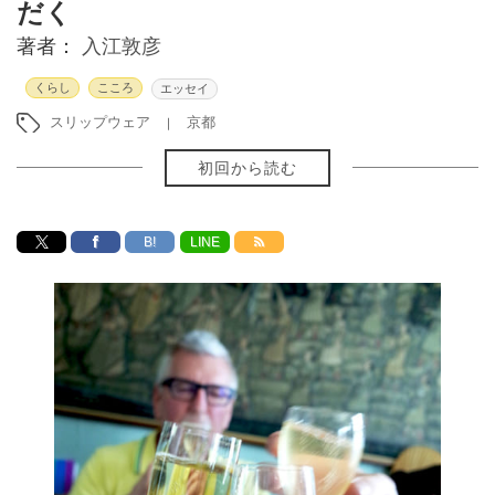
だく
著者：
入江敦彦
くらし
こころ
エッセイ
スリップウェア
京都
初回から読む
B!
LINE