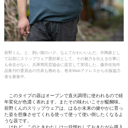
前野くん。と、飼い猫のハク。なんてかわいいんだ。作陶家とし
て以前にスリップウェア愛好家として、その魅力を伝える仕事に
も余念がない。兵庫県民芸協会に提言して実現した、藤井佐知作
品集刊行委員会の代表も務める。巻末Webアドレスから出版協力
者を募集中。
このタイプの器はオーブンで直火調理に使われるので経
年変化が色濃く表れます。またその味わいこそが醍醐味。
前野くんのスリップウェアは、はるか未来の健やかに育っ
た姿を想像させてくれる使って使って使い倒したくなるよ
うな器です。
けれど、このときわたしは一目惚れしておきながら購入