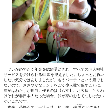
ツレがめでたく年金を総額受給され、すべての老人福祉
サービスを受けられる65歳を迎えました。ちょっとお祝い
したい気分ではありましたが、もうパーティという歳でも
ないので、ささやかなランチをごく少人数で催すことに。
前菜はわたしが担当。作るのは【八寸】。お客様、とりわ
けそれが非日本人だった場合、我が家のおもてなしはたい
がいこれです。
しいざかな
本来、茶懐石では一汁三菜、預け鉢、
強肴
などのあと