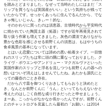
を踏みとどまりました。なぜって当時わたしにはまだ「ス
リップを買うならば英国産がいい」という気持ちが残って
いたからです。せっかくあっちに住んでるんだから、でな
きゃ悔しいじゃん、きぃー！的な。
そのかわりに買ったのは須恵器。古墳時代から平安時代
ディスカバー
に焼かれていた陶質土器（炻器）ですが近年
再発見
されて
取り扱う作家も増えてきました。灰色の濃淡でありながら
豊かな色彩を感じさせる前野くんの須恵は、もはやうちの
食卓風景の基本になっています。
とはいえ恋愛については諦めの悪い粘着タイプ。一目惚
れのスリップたちは常に頭の隅に重なっておりました。ク
ライヴ・ボウエンやアンドリュー・マクガルヴァといった
英国作家のスリップと浮名を流しつつも前野くんの器への
想いはついぞ消えはしませんでしたね。あたかも源氏にと
っての藤壺のごとき存在。
だから八寸皿を御つくりおきしてもらおうと決めたと
き、なんとか前野くんに「うん」といってもらえないかと
考えたのはしごく自然な成り行きだったと申せましょう。
まーあ、こっからがなかなか長かったんですが。前野くん
とのチャットログを見返したら最初の「お願い」は2014