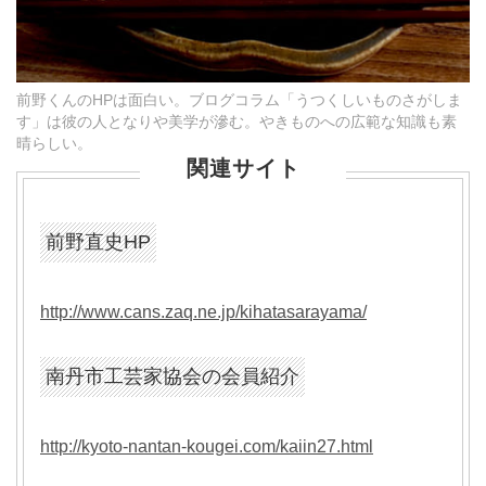
前野くんのHPは面白い。ブログコラム「うつくしいものさがしま
す」は彼の人となりや美学が滲む。やきものへの広範な知識も素
晴らしい。
関連サイト
前野直史HP
http://www.cans.zaq.ne.jp/kihatasarayama/
南丹市工芸家協会の会員紹介
http://kyoto-nantan-kougei.com/kaiin27.html