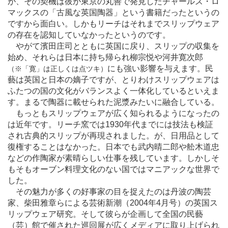
が、その契機は彼が東京の丸善で発見したチャールズ・ロ
マックスの「古風な英国陶器」という書籍だったというの
ですから面白い。しかもリーチはそれまでスリップウェア
の存在を認知していなかったというのです。
やがて濱田庄司とともに英国に戻り、スリップの収集を
始め、それらは日本に持ち帰られ柳宗悦や河井寛次郎
にも強い影響を与えます。民
（※「寛」は正しくは点ツキ）
藝は英国と日本の嫡子ですが、とりわけスリップウェアは
ふたつの国の文化がバランスよく一体化しているといえま
す。まるで陶器に載せられた泥漿みたいに融合している。
もっともスリップウェアが広く知られるようになったの
は近年です。リーチ窯では1930年代までには技法も検証
され古典的スリップが再現されました。が、日用品として
復権することはなかった。日本でも武内晴二郎や舩木道忠
などの作陶家が素晴らしい仕事を残しています。しかしそ
もそもオーブン料理文化のない国ではマニアックな世界で
した。
その魅力が多くの好事家の目を捉えたのは丹波の陶芸
家、柴田雅章らによる芸術新潮（2004年4月号）の英国ス
リップウェア研究。そして彼らが企画して全国の民藝
（芸）館で催された巡回展が広くメディアに取り上げられ