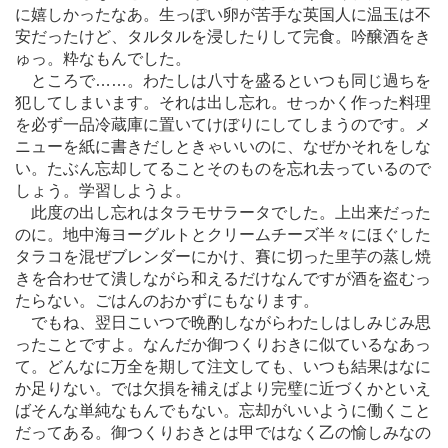
に嬉しかったなあ。生っぽい卵が苦手な英国人に温玉は不
安だったけど、タルタルを浸したりして完食。吟醸酒をき
ゅっ。粋なもんでした。
ところで
…
…。わたしは八寸を盛るといつも同じ過ちを
犯してしまいます。それは出し忘れ。せっかく作った料理
を必ず一品冷蔵庫に置いてけぼりにしてしまうのです。メ
ニューを紙に書きだしときゃいいのに、なぜかそれをしな
い。たぶん忘却してることそのものを忘れ去っているので
しょう。学習しようよ。
此度の出し忘れはタラモサラータでした。上出来だった
のに。地中海ヨーグルトとクリームチーズ半々にほぐした
タラコを混ぜブレンダーにかけ、賽に切った里芋の蒸し焼
きを合わせて潰しながら和えるだけなんですが酒を盗むっ
たらない。ごはんのおかずにもなります。
でもね、翌日こいつで晩酌しながらわたしはしみじみ思
ったことですよ。なんだか御つくりおきに似ているなあっ
て。どんなに万全を期して注文しても、いつも結果はなに
か足りない。では欠損を補えばより完璧に近づくかといえ
ばそんな単純なもんでもない。忘却がいいように働くこと
だってある。御つくりおきとは甲ではなく乙の愉しみなの