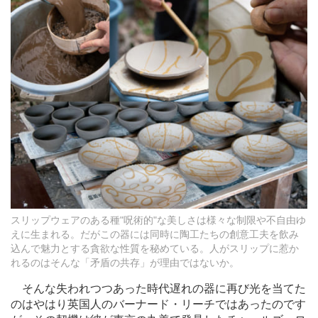
スリップウェアのある種"呪術的"な美しさは様々な制限や不自由ゆ
えに生まれる。だがこの器には同時に陶工たちの創意工夫を飲み
込んで魅力とする貪欲な性質を秘めている。人がスリップに惹か
れるのはそんな「矛盾の共存」が理由ではないか。
そんな失われつつあった時代遅れの器に再び光を当てた
のはやはり英国人のバーナード・リーチではあったのです