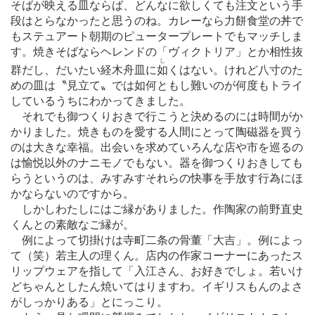
そばが映える皿ならば、どんなに欲しくても注文という手
段はとらなかったと思うのね。カレーなら力餅食堂の丼で
もステュアート朝期のピュータープレートでもマッチしま
す。焼きそばならヘレンドの「ヴィクトリア」とか相性抜
し
群だし、だいたい経木舟皿に
如
くはない。けれど八寸のた
めの皿は〝見立て〟では如何ともし難いのが何度もトライ
しているうちにわかってきました。
それでも御つくりおきで行こうと決めるのには時間がか
かりました。焼きものを愛する人間にとって陶磁器を買う
のは大きな幸福。出会いを求めていろんな店や市を巡るの
は愉悦以外のナニモノでもない。器を御つくりおきしても
らうというのは、みすみすそれらの快事を手放す行為にほ
かならないのですから。
しかしわたしにはご縁がありました。作陶家の前野直史
くんとの素敵なご縁が。
例によって切掛けは寺町二条の骨董「大吉」。例によっ
て（笑）若主人の理くん。店内の作家コーナーにあったス
リップウェアを指して「入江さん、お好きでしょ。若いけ
どちゃんとしたん焼いてはりますわ。イギリスもんのよさ
がしっかりある」とにっこり。