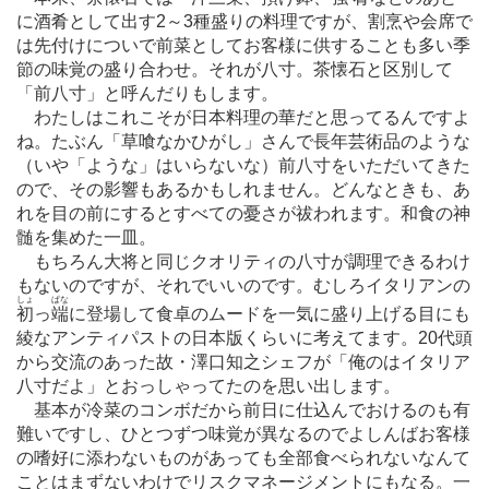
に酒肴として出す2～3種盛りの料理ですが、割烹や会席で
は先付けについで前菜としてお客様に供することも多い季
節の味覚の盛り合わせ。それが八寸。茶懐石と区別して
「前八寸」と呼んだりもします。
わたしはこれこそが日本料理の華だと思ってるんですよ
ね。たぶん「草喰なかひがし」さんで長年芸術品のような
（いや「ような」はいらないな）前八寸をいただいてきた
ので、その影響もあるかもしれません。どんなときも、あ
れを目の前にするとすべての憂さが祓われます。和食の神
髄を集めた一皿。
もちろん大将と同じクオリティの八寸が調理できるわけ
もないのですが、それでいいのです。むしろイタリアンの
しょ
ぱな
初
っ
端
に登場して食卓のムードを一気に盛り上げる目にも
綾なアンティパストの日本版くらいに考えてます。20代頭
から交流のあった故・澤口知之シェフが「俺のはイタリア
八寸だよ」とおっしゃってたのを思い出します。
基本が冷菜のコンボだから前日に仕込んでおけるのも有
難いですし、ひとつずつ味覚が異なるのでよしんばお客様
の嗜好に添わないものがあっても全部食べられないなんて
ことはまずないわけでリスクマネージメントにもなる。一