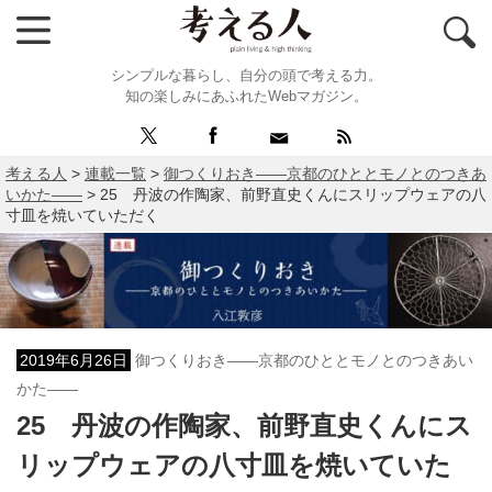
シンプルな暮らし、自分の頭で考える力。
知の楽しみにあふれたWebマガジン。
考える人
>
連載一覧
>
御つくりおき――京都のひととモノとのつきあ
いかた――
>
25 丹波の作陶家、前野直史くんにスリップウェアの八
寸皿を焼いていただく
2019年6月26日
御つくりおき――京都のひととモノとのつきあい
かた――
25 丹波の作陶家、前野直史くんにス
リップウェアの八寸皿を焼いていた