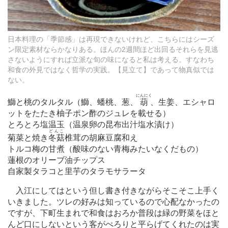
日本料理の「季節感」は再現できないけれど、こちらにはシーズ
ン限定素材ならかなりある。ほんの2週間ほど出回るそれらを見逃
さないようにすれば立派な旬の味になると私は考える。すなわち
和食の外見ではなく哲学の実践。【見立て】であって物真似では
ない。
にんにく
鰤と桃のタルタル（鰤、蟠桃、葱、
葫
、生姜、エシャロ
ットをたたき柚子ポン酢のジュレを載せる）
とろとろ塩温玉（温泉卵の昆布出汁塩水漬け）
どんこ
菊菜と焼き
冬菇
椎茸の胡麻豆腐和え
トルコ梅の甘煮（酸味のない青梅みたいなくだもの）
蓮根のオリーブ油チップス
自家製タラコと里芋のタラモサラータ
入江にしてはという但し書き付きながらそこそこ上手く
いきました。ツレの好みは知っているので心配なかったの
ですが、下町生まれで和食はおろか普段は緑の野菜をほと
んど口にしないという客がぺろりと平らげてくれたのは実