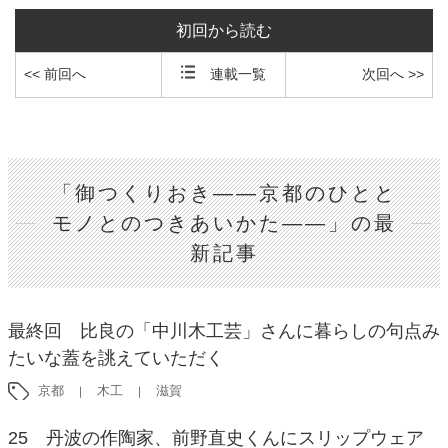
初回から読む
<< 前回へ
連載一覧
次回へ >>
「御つくりおき――京都のひとと
モノとのつきあいかた――」の最
新記事
最終回 比良の「中川木工芸」さんに暮らしの句点み
たいな蓋を誂えていただく
京都
木工
滋賀
25 丹波の作陶家、前野直史くんにスリップウェア