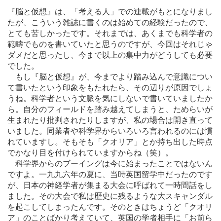
『脳と仮想』は、「考える人」での連載がもとになりまし
たが、こういう雑誌に書くのは始めての経験だったので、
とても苦しかったです。それまでは、あくまでも科学者の
範疇でものを書いていたと思うのですが、今回はそれじゃ
ダメだと思ったし、今まで以上の集中力がどうしても必要
でした。
もし『脳と仮想』が、今までより踏み込んで意識につい
て書いたという印象をもたれたら、その辺りが原因でしょ
うね。科学者という文脈を気にしないで書いていましたか
ら。自分のフィールドを踏み越えてしまうと、ためらいが
生まれたり批判されたりしますが、私の場合は開き直って
いました。同業者や科学界からいろいろ言われるのには慣
れていますし。そもそも「クオリア」とか持ち出した時点
でかなり目を付けられていますからね（笑）。
科学界からのブーイングは今に始まったことではないん
ですよ。一九九六年の夏に、当時英国留学中だったのです
が、日本の神経学者が集まる大会に呼ばれて一時間話をし
ました。その大会で私は歴史に残るような大スキャンダル
を起こしてしまったんです。そのときはちょうど「クオリ
ア」のことばかり考えていて、英国の学者相手に「お前ら