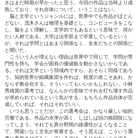
きはまだ時期が早かったと思う。今回の作品は当時より成
熟しており、それ自体について、いうことはない。
脳と文学というジャンルには、世界中でも作品がほとん
どない。茂木さんは物理を基礎とし、コンピュータをこな
し、脳をよく理解し、文学的でもあるという意味で、得が
たい人材である。大学は法学部まで卒業しているという
が、それは学問とはあまり関係なく、女友だちとの関係だ
と聞いた。
こういう人が増えない理由は世界中で同じで、学問が専
門性を持ち、学会が固有の価値観を動かさないからであ
る。それは文学という領域内ですら、おそらく同様であろ
う。知的世界が組織集団を作れば、程度の差こそあれ、か
ならず教会化する。そういってもいいかもしれない。小林
秀雄賞の選考では、なんらかの意味でそれを打ち壊す作品
が求められているという気がする。もちろん作品自体が完
成していれば、それはそれでいい。
いつも思うことだが、この選考会は、かなり厳しい知的
労働である。作品の水準が高く、しばしば頭の格闘技にな
ってしまう。それでも異分野間の疎通性がよくなること
で、間違いなく文化が発展する。そう思えば、こういう選