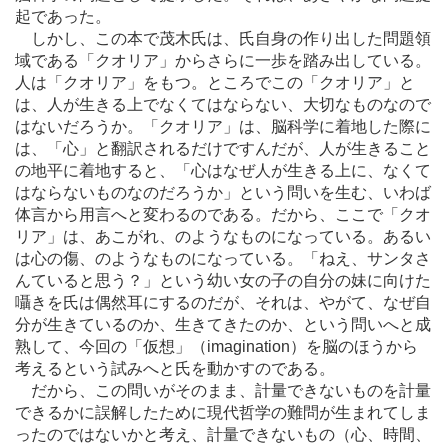
起であった。
しかし、この本で茂木氏は、氏自身の作り出した問題領
域である「クオリア」からさらに一歩を踏み出している。
人は「クオリア」をもつ。ところでこの「クオリア」と
は、人が生きる上でなくてはならない、大切なものなので
はないだろうか。「クオリア」は、脳科学に着地した際に
は、「心」と翻訳されるだけですんだが、人が生きること
の地平に着地すると、「心はなぜ人が生きる上に、なくて
はならないものなのだろうか」という問いを生む、いわば
体言から用言へと変わるのである。だから、ここで「クオ
リア」は、あこがれ、のようなものになっている。あるい
は心の傷、のようなものになっている。「ねえ、サンタさ
んていると思う？」という幼い女の子の自分の妹に向けた
囁きを氏は偶然耳にするのだが、それは、やがて、なぜ自
分が生きているのか、生きてきたのか、という問いへと成
熟して、今回の「仮想」（imagination）を脳のほうから
考えるという試みへと氏を動かすのである。
だから、この問いがそのまま、計量できないものを計量
できるかに誤解したために現代哲学の難問が生まれてしま
ったのではないかと考え、計量できないもの（心、時間、