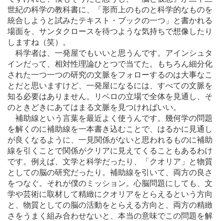
世紀の科学の教科書に、「形而上のものと科学的なものを
統合しようと試みたテキスト・ブックの一つ」と書かれる
場面を、サンタクロースを待つような気持ちで想像したり
しますね（笑）。
科学者は、一発屋でもいいと思うんです。アインシュタ
インだって、相対性理論ひとつで当てた。もちろん細分化
された一つ一つの研究の文脈をフォローするのは大事なこ
とだと思いますけど、一発屋になるには、すべての文脈を
知る必要はありません。リベロの立場で全体を見通し、そ
のときどきにあてはまる文脈を見つければいい。
補助線という言葉を最近よく使うんです。幾何学の問題
を解くのに補助線を一本書き込むことで、はるかに見通し
が良くなるように、一見関係がないと思われるものに補助
線を引くことで関係がクリアに見えてくることもあるわけ
です。例えば、文学と科学だったり、「クオリア」と物質
としての脳の研究だったり。補助線を引いて、両方の良さ
をつなぐ。それが僕のミッション。心脳問題にしても、文
学や芸術に取材して精緻にクオリアをとらえるという方向
と、物質としての脳の活動をとらえる方向と、両方の精緻
さをうまく組み合わせないと、本当の意味でこの問題を解