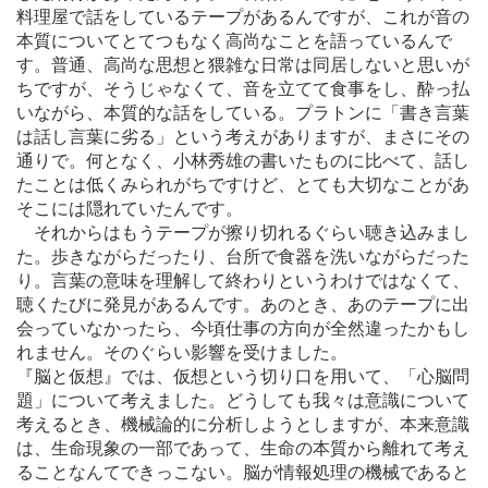
料理屋で話をしているテープがあるんですが、これが音の
本質についてとてつもなく高尚なことを語っているんで
す。普通、高尚な思想と猥雑な日常は同居しないと思いが
ちですが、そうじゃなくて、音を立てて食事をし、酔っ払
いながら、本質的な話をしている。プラトンに「書き言葉
は話し言葉に劣る」という考えがありますが、まさにその
通りで。何となく、小林秀雄の書いたものに比べて、話し
たことは低くみられがちですけど、とても大切なことがあ
そこには隠れていたんです。
それからはもうテープが擦り切れるぐらい聴き込みまし
た。歩きながらだったり、台所で食器を洗いながらだった
り。言葉の意味を理解して終わりというわけではなくて、
聴くたびに発見があるんです。あのとき、あのテープに出
会っていなかったら、今頃仕事の方向が全然違ったかもし
れません。そのぐらい影響を受けました。
『脳と仮想』では、仮想という切り口を用いて、「心脳問
題」について考えました。どうしても我々は意識について
考えるとき、機械論的に分析しようとしますが、本来意識
は、生命現象の一部であって、生命の本質から離れて考え
ることなんてできっこない。脳が情報処理の機械であると