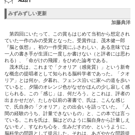
みずみずしい更新
加藤典洋
第四回にいたって、この賞もはじめて当初から想定され
ていた一作のみの受賞となった。受賞作は、茂木健一郎
『脳と仮想』。初の一作受賞にふさわしい、ある意味では
一人の書き手が生涯に一度しか書けない（と評者には思わ
れる）、「命がけの飛躍」をひめた論考である。
茂木氏は、これまで「クオリア（感覚質）」という新奇
な概念の提唱者として知られる脳科学者であった。「クオ
リア」とは何か。夕暮れ、フェンス沿いに家への道を歩い
ていると、夕陽のオレンジ色がなぜかほんの少し寂しく感
じられる。この「感じ」は、何だろう。とこれは、評者の
出まかせだが、たしか以前の著書で、氏は、こんな感じ
で、氏自身の「クオリア」との出会いを語っていた。「人
間の経験のうち、計量できないもの」と、この本では言っ
ている。これを氏は、脳はどのように脳自身から計量しえ
ないモノ、すなわち心を、生みだすのか、というように、
脳科学の問題として提示した。それは、あざやかな問題提