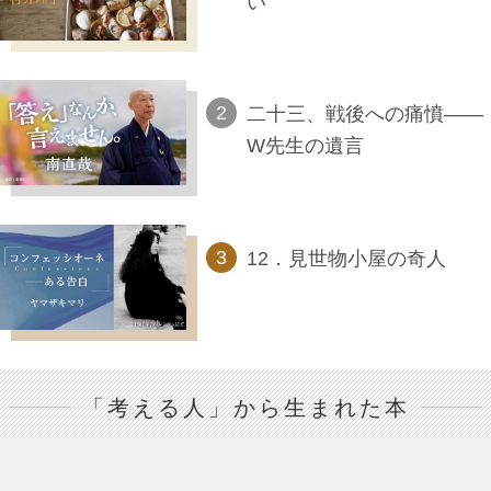
い
二十三、戦後への痛憤――
W先生の遺言
12．見世物小屋の奇人
「考える人」から生まれた本