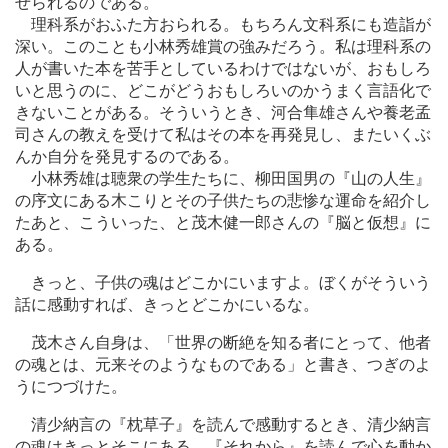
せられるのである。
理科系がおふた方おられる。もちろん文科系にも造詣が
深い。このことも小林秀雄賞の強みだろう。私は理科系の
人が書いた本を苦手としているわけではないが、おもしろ
いと思うのに、どこがどうおもしろいのかうまく言語化で
きないことがある。そういうとき、河合隼雄さんや養老孟
司さんの教えを受けて私はその本を再発見し、またいくぶ
んか自分を発見するのである。
小林秀雄は聴衆の学生たちに、柳田国男の『山の人生』
の序文にある木こりとその子供たちの悲惨な運命を紹介し
たあと、こういった、と茂木健一郎さんの『脳と仮想』に
ある。
きっと、子供の魂はどこかにいますよ。ぼくがそういう
話に感動すれば、きっとどこかにいるな。
茂木さん自身は、「世界の断絶を知る者にとって、他者
の魂とは、元来そのようなものである」と書き、つぎのよ
うにつづけた。
清少納言の『枕草子』を読んで感動するとき、清少納言
の魂はきっとそこにある。『それから』を読んで心を動か