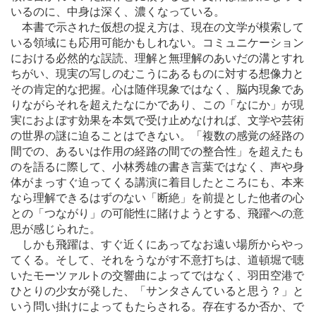
いるのに、中身は深く、濃くなっている。
本書で示された仮想の捉え方は、現在の文学が模索して
いる領域にも応用可能かもしれない。コミュニケーション
における必然的な誤読、理解と無理解のあいだの溝とすれ
ちがい、現実の写しのむこうにあるものに対する想像力と
その肯定的な把握。心は随伴現象ではなく、脳内現象であ
りながらそれを超えたなにかであり、この「なにか」が現
実におよぼす効果を本気で受け止めなければ、文学や芸術
の世界の謎に迫ることはできない。「複数の感覚の経路の
間での、あるいは作用の経路の間での整合性」を超えたも
のを語るに際して、小林秀雄の書き言葉ではなく、声や身
体がまっすぐ迫ってくる講演に着目したところにも、本来
なら理解できるはずのない「断絶」を前提とした他者の心
との「つながり」の可能性に賭けようとする、飛躍への意
思が感じられた。
しかも飛躍は、すぐ近くにあってなお遠い場所からやっ
てくる。そして、それをうながす不意打ちは、道頓堀で聴
いたモーツァルトの交響曲によってではなく、羽田空港で
ひとりの少女が発した、「サンタさんていると思う？」と
いう問い掛けによってもたらされる。存在するか否か、で