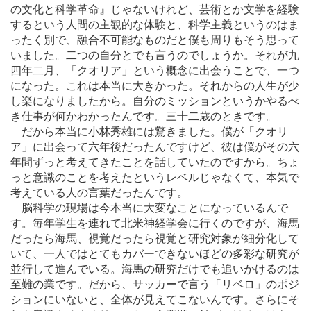
の文化と科学革命』じゃないけれど、芸術とか文学を経験
するという人間の主観的な体験と、科学主義というのはま
ったく別で、融合不可能なものだと僕も周りもそう思って
いました。二つの自分とでも言うのでしょうか。それが九
四年二月、「クオリア」という概念に出会うことで、一つ
になった。これは本当に大きかった。それからの人生が少
し楽になりましたから。自分のミッションというかやるべ
き仕事が何かわかったんです。三十二歳のときです。
だから本当に小林秀雄には驚きました。僕が「クオリ
ア」に出会って六年後だったんですけど、彼は僕がその六
年間ずっと考えてきたことを話していたのですから。ちょ
っと意識のことを考えたというレベルじゃなくて、本気で
考えている人の言葉だったんです。
脳科学の現場は今本当に大変なことになっているんで
す。毎年学生を連れて北米神経学会に行くのですが、海馬
だったら海馬、視覚だったら視覚と研究対象が細分化して
いて、一人ではとてもカバーできないほどの多彩な研究が
並行して進んでいる。海馬の研究だけでも追いかけるのは
至難の業です。だから、サッカーで言う「リベロ」のポジ
ションにいないと、全体が見えてこないんです。さらにそ