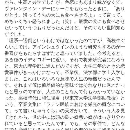
から。中高と共学でしたが、色恋にもあまり縁がなくて。
ヴァレンタイン・デーにケーキをもらったときに、「あり
がとう。帰ってうちの犬にも食べさせるよ」って言って、
めちゃくちゃ怒られました（笑）。最愛の犬にも食べさせ
たいっていうつもりだったんだけど。そのぐらい世間知ら
ずでした。
理系一辺倒というわけではなかったのですが、高校生ぐ
らいまでは、アインシュタインのような研究をするのが一
番喜びをもたらすはずだと思っていました。今考えると、
ある種のイデオロギーに近い。それで将来研究者になろう
と、東大の理学部に進んだのですが、大学三年のときの恋
愛事件がきっかけになって、卒業後、法学部に学士入学し
ました。これはいろいろな意味で人生の転機だったんで
す。それまで僕は偏差値的な意味ではそれなりに秀才だっ
たと思うのですが、人生のことなんて何もわかっていなか
った。高校時代に和仁陽君（現東京大学法学部助教授）と
いう、卒業文集に「ラテン民族における栄光の概念につい
て」って書いちゃうぐらいの天才がいて、そういう人を見
てきたから、世の中には頭の良い奴悪い奴がはっきり分か
れていると思っていたんです。でも、その事件で、どんな
奴でも恋愛になるとまったく同じ心理的反応に陥るという