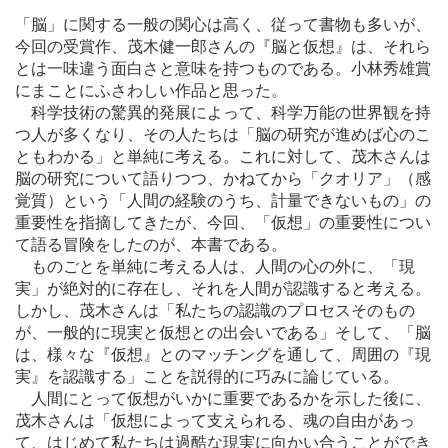
「脳」に関する一般の関心は高く、従って書物も多いが、
今回の受賞作、茂木健一郎さんの『脳と仮想』は、それら
とは一味違う面白さと意味を持つものである。小林秀雄賞
にまことにふさわしい作品と思った。
科学技術の驚異的発展によって、科学万能の世界観を持
つ人が多くなり、その人たちは「脳の研究が進めば心のこ
ともわかる」と単純に考える。これに対して、茂木さんは
脳の研究について語りつつ、かねてから「クオリア」（感
覚質）という「人間の経験のうち、計量できないもの」の
重要性を指摘してきたが、今回、「仮想」の重要性につい
て語る冒険をしたのが、本書である。
ものごとを単純に考える人は、人間の心の外に、「現
実」が絶対的に存在し、それを人間が認識すると考える。
しかし、茂木さんは「私たちの認識のプロセスそのもの
が、一般的に現実と仮想との出会いである」そして、「脳
は、様々な『仮想』とのマッチングを通して、周囲の『現
実』を認識する」ことを説得的に巧みに論じている。
人間にとって仮想がいかに重要であるかを示した後に、
茂木さんは「仮想によって支えられる、魂の自由があっ
て、はじめて私たちは過酷な現実に向かい合うことができ