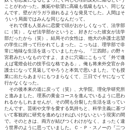
ことがわかった。嫉妬や欲望に高級も低級もない、同じな
んです。壁がガラガラ崩れるような発見でした。人間はそ
ういう局面ではみんな同じなんだって。
それで僕も人並みに恋愛で頭がおかしくなって、法学部
に（笑）。なぜ法学部かというと、好きだった彼女が法学
部だったから（笑）。結局その女性は、他大の弁護士志望
の学生に持って行かれてしまった。こっちは、理学部で非
常に地味な生活を送っていましたから。『三四郎』の野々
宮君みたいなものですよ、まさに穴蔵にこもって「外で逢
えば電燈会社の技手位な格である」。俺も将来外交官か弁
護士になって見返してやろうと本気で思いました。でも授
業に出たらあまりにもつまらなくて、三日でイヤになって
行かなくなった。
その後本来の道に戻って（笑）、大学院、理化学研究所
と進みました。理系の黄金コースを進んでいるように思わ
れるかもしれませんが、その間も分裂した生活を送ってい
たんです。芸術や文学を愛する気持ちと、科学主義に基づ
いて客観的に研究を進めなければいけないという現実の間
で。そのときは、両方が結びつくわけがなく、まったく違
う世界のように思っていました。Ｃ・Ｐ・スノーの『二つ