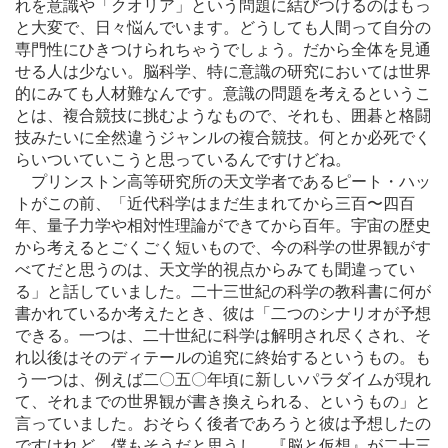
れを意識や「クオリア」という問題に結びつけるのはもっ
と大変で、日々悩んでいます。どうしても人間って自分の
専門性にひきつけられちゃうでしょう。だから全体を見通
せる人は少ない。脳科学、特に意識の研究においては世界
的にみても人材難なんです。意識の問題を考えるというこ
とは、複合競技に挑むようなもので、それも、囲碁と格闘
技みたいに全然違うジャンルの複合競技。何とか必死でく
らいついていこうと思っているんですけどね。
プリンストン高等研究所の天文学者であるピート・ハッ
トがこの前、「近代科学はまだ生まれてから三百〜四百
年、量子力学や相対性理論ができてから百年。宇宙の歴史
から考えるとごくごく短いもので、今の科学の世界観がす
べてだと思うのは、天文学的視点からみても聞違ってい
る」と話していました。二十三世紀の科学の教科書に何が
書かれているか考えたとき、彼は「二つのシナリオが予想
できる。一つは、二十世紀に科学は解明され尽くされ、そ
れ以後はそのディテールの追究に終始するというもの。も
う一つは、例えば二〇五〇年頃に新しいパラダイムが現れ
て、それまでの世界観が書き換えられる、というもの」と
言っていました。おそらく後者であろうと彼は予想したの
ですけれど、僕もそうだと思うし、『脳と仮想』が二十三