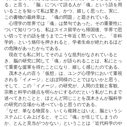
る」と言う。「脳」について語る人が「魂」という語を用
いることを知って私は驚き、かつ、嬉しく思った。実に、
この書物の最終章は、「魂の問題」と題されている。
心理学の世界では「魂」は禁句であった。その重要性に
ついて知りつつも、私はスイス留学から帰国後、学界で思
い切ってその語を使うまで二十年近く黙っていた。「非科
学的」という烙印を押されると、学者生命が絶たれるほど
の危険があったからである。
現在でも私に対してそのような批判がなされていると
き、脳の研究に関して「魂」が語られることは、私にとっ
て重要な援軍を得たことになり、嬉しく感じたのである。
茂木さんの言う「仮想」は、ユング心理学において重視
される「イメージ」とほぼ同様のことではないかと思う。
そして、この「イメージ」の研究が、人間の主観と客観、
宗教と科学の接点を明らかにするのだという私がこれまで
述べてきたことと、ほとんど同じことを茂木さんが脳科学
の研究の立場から述べていると思うのである。
「なぜ、単なる物質を、いくら複雑とはいえ、脳というシ
ステムにくみ上げると、そこに『魂』が生じてしまうの
か、とんと見当がつかない」ということは「近代科学のや