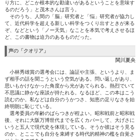
り方に、どこか根本的な勘違いがあるということを意味す
るのだろう」と茂木さんは言う。
そのうち、人間の「脳」研究者と「悩」研究者が協力し
て、近代科学を超える新しい科学をつくり出すときが来る
ぞ、などという「ノー天気」なことを本気で考えさせるほ
ど、この書物は迫力のあるものだった。
声の「クオリア」
関川夏央
小林秀雄賞の選考会には、論証や主張、というより、ま
ず相手の話を聞こうという空気がある。問い返しがあり、
思いもかけなかった角度から光があてられる。熱烈でいて
不思議に静かな座談が持たれる。なるほど、この本はこう
読むのか。私などは自分のうかつさ、知恵の足りなさを始
終明朗に恥じている。
選考委員の年齢のばらつきが程よい。昭和戦前と昭和戦
後、それに大阪万博世代までを広くカバーして、大げさに
いうと五人で現代史を体現している。そうか彼はそう見る
のか、とここでも自分を束縛する時代的精神の檻を自覚さ