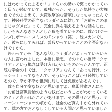
にはわかってたまるか！」ぐらいの勢いで突っかかってい
く日々が続いていて、孤独だった。そうした気持ちが大舞
台でそのまま出て、大変攻撃的な講演になっちゃったんで
す。神経科学の正当なパラダイムに対して「お前らこのま
まじゃダメだ」って、完全に異を唱えるような話をした。
しかもみんなきちんとした服を着ているのに、僕だけジー
ンズにポール・スミスのＴシャツ（笑）。総スカンでし
た。彼らにしてみれば、普段やっていることの全否定なわ
けですから。
終わってから「あんな話しちゃダメだよ」っていろいろ
な人に言われました。本当に最悪。そのぐらい当時「クオ
リア」という概念は受け入れがたいものだったんです。正
統な学会の中では、「クオリア」なんて「あっち行け、シ
ッシッ！」ってなもんで。そういうことばかり経験してい
るので、幸か不幸か批判に対しては免疫があるんです。
僕も自分で変な奴だと思いますよ。島田雅彦さんにも
「お前は宮沢賢治のような奴だということがわかっている
の？」と言われたことがあります。その通りだと思う。テ
ィーンエージャーの頃から、社会のど真ん中から外れてい
て、端の方でおとなしくしている人間だと思っていました