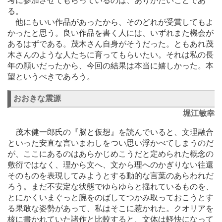
考に参加させてもらっているのは、ありがたいことであ
る。
他にもいい作品があったから、そのどれが受賞してもよ
かったと思う。良い作品を書く人には、いずれまた機会が
あるはずである。茂木さん自身がそうだった。ともあれ茂
木さんのような人たちに育ってもらいたい。それは私の長
年の願いだったから、今回の結果は本当に嬉しかった。本
望というべきであろう。
おおきな震源
堀江敏幸
茂木健一郎氏の『脳と仮想』を読んでいると、文理融合
といった安直な言いまわしをつい思い浮かべてしまうのだ
が、ここにあるのはあらかじめこうだと定められた概念の
敷衍ではなく、理から文へ、文から理へのかぎりない往還
そのものを表現してみようとする動的な言葉のあらわれだ
ろう。まだ不安定な状態でゆらゆらと揺れているものを、
とにかくいまぐっと腕をのばしてつかみ取っておこうとす
る果敢な姿勢があって、私はそこに惹かれた。クオリアを
核に書かれていた諸作と比較すると、文体は軽快になって