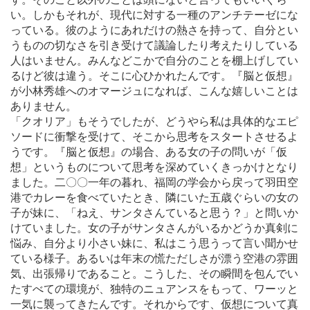
い。しかもそれが、現代に対する一種のアンチテーゼにな
っている。彼のようにあれだけの熱さを持って、自分とい
うものの切なさを引き受けて議論したり考えたりしている
人はいません。みんなどこかで自分のことを棚上げしてい
るけど彼は違う。そこに心ひかれたんです。『脳と仮想』
が小林秀雄へのオマージュになれば、こんな嬉しいことは
ありません。
「クオリア」もそうでしたが、どうやら私は具体的なエピ
ソードに衝撃を受けて、そこから思考をスタートさせるよ
うです。『脳と仮想』の場合、ある女の子の問いが「仮
想」というものについて思考を深めていくきっかけとなり
ました。二〇〇一年の暮れ、福岡の学会から戻って羽田空
港でカレーを食べていたとき、隣にいた五歳ぐらいの女の
子が妹に、「ねえ、サンタさんていると思う？」と問いか
けていました。女の子がサンタさんがいるかどうか真剣に
悩み、自分より小さい妹に、私はこう思うって言い聞かせ
ている様子。あるいは年末の慌ただしさが漂う空港の雰囲
気、出張帰りであること。こうした、その瞬間を包んでい
たすべての環境が、独特のニュアンスをもって、ワーッと
一気に襲ってきたんです。それからです、仮想について真