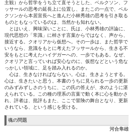
主観）から哲学をうち立て直そうとした、ベルクソン、フ
ッサールの思考の延長上に位置し、またこの一点で、ベル
クソンから本居宣長へと進んだ小林秀雄の思考を引き取る
ものともなっているのは、当然かも知れない。
とはいえ、興味深いことに、氏は、小林秀雄の評論に、
現代思想の「常識」に棹さす言葉からではなく、声から、
接近する。クオリアから仮想へ。その一歩は、また哲学で
いうなら、意識をもとに考えたフッサールから、生きる不
安をもとに考えたハイデガーへの、一歩でもある。なぜ、
クオリアと言っていれば安心なのに、仮想などという危な
っかしい領域に、足を踏み入れるのか。
心は、生きなければならない。心は、生きようとする。
心は、生きたいと思う。本書のうちに見られる一歩の更新
のみずみずしさのうちに、この氏の答えが、水のように湛
えられている。この種の理系の言葉で動く本に心を動かさ
れ、評者は、批評もまた、ここで冒険の舞台となり、更新
されている、という感じを受ける。
魂の問題
河合隼雄