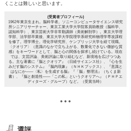
くことは難しいと思います。
(受賞者プロフィール)
1962年東京生まれ。脳科学者。ソニーコンピュータサイエンス研究
所シニアリサーチャー、東京工業大学大学院客員助教授（脳科学、
認知科学）、東京芸術大学非常勤講師（美術解剖学）。東京大学理
学部、法学部卒業後、東京大学大学院理学系研究科物理学専攻課程
を修了。理学博士。理化学研究所、ケンブリッジ大学を経て現職。
〈クオリア〉（意識のなかで立ち上がる、数量化できない微妙な質
感）をキーワードとして、脳と心の関係を探求し続けている。現在
では、文芸評論、美術評論に取り組むなど、新境地を広げつつあ
る。主な著書に『脳とクオリア』（日経サイエンス社）、『心を生
みだす脳のシステム』『脳内現象』（ＮＨＫブックス）、『意識と
はなにか——〈私〉を生成する脳』『「脳」整理法』（ちくま新
書）、『脳と創造性——「この私」というクオリアへ』（ＰＨＰエ
ディターズ・グループ）など。（受賞当時）
● ● ●
選評