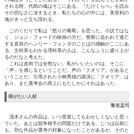
される時、代助の魂はそこにある。『たけくらべ』を読み
その切なさに涙するとき、私たちの心の中には、美登利の
魂がきっと立ち現れる。
このくだりで私は『怒りの葡萄』を思った。小説ではな
く、ジョン・フォードの映画の方だ。警察に追われて逃亡
する直前のヘンリー・フォンダのことばの感触がここにあ
る。文科系もわかる理科系の人は、こんなふうに盛り上が
るのだなと考えた。
これは皮肉では全然ない。私がいいたいのは、そこに
「声」を感じるということだ。声の「クオリア」があると
いうことだ。引用された小林秀雄の講演に「クオリア」は
あり、また選考会の席上にもたしかにそれはあった。
得がたい人材
養老盂司
茂木さんの作品は、いつ受賞してもおかしくないと思っ
ていた。あとは競争相手の問題だけである。じつは以前に
も、別な作品が選考の対象になったことがあるが、そのと