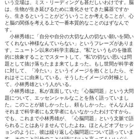
いう立場は、ミス・リーディングも甚だしいわけです。脳
は、生物が生き延びるために進化させてきた臓器ですか
ら、生きるということがどういうことか考えることが、心
と脳の関係を考える上で一番本質的なことのはずなんで
す。
小林秀雄に「自分や自分の大切な人の切ない願いを聞い
てくれない神様なんていらない」というフレーズがありま
す。ニュートン以来の科学主義は、“私”というものを徹底
的に捨象することでスタートして、“私”の切ない思いは問
題として抜け落ちたまま来てしまった。もし世間が科学者
に対して、「冷たい」というイメージを抱くとしたら、そ
れはそこに由来している。そうしたイメージの対極とし
て、小林秀雄という人がいる。
小林秀雄は、私が直面していた「心脳問題」という大問
題について、エッセンシャルなことを熱く語っていまし
た。このことが嬉しかったし、頼もしかった。そんな人は
それまで科学者にも文学者にもいなかったわけですから。
でも、これまで小林秀雄が、「心脳問題」という文脈で語
られることはありませんでしたよね。ほとんどオブセッシ
ョンのように、彼は繰り返し心脳問題について語っていま
す。そのこと以外のことは頭にないと言ってもいいぐら