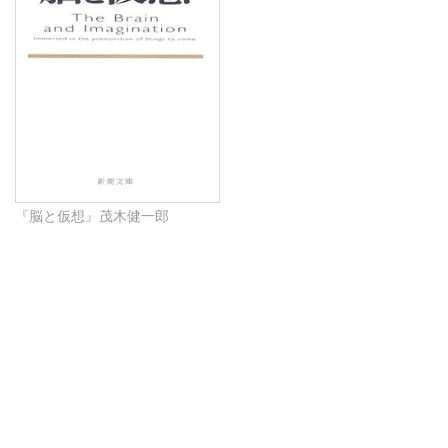
『脳と仮想』茂木健一郎