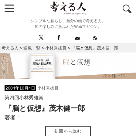
シンプルな暮らし、自分の頭で考える力。
知の楽しみにあふれたWebマガジン。
考える人
>
連載一覧
>
小林秀雄賞
>
『脳と仮想』茂木健一郎
2004年10月4日
小林秀雄賞
第四回小林秀雄賞
『脳と仮想』茂木健一郎
著者：
初回から読む