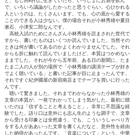
ど、もし同時代に生きていたら、いっしょにお酒を飲ん
で、いろいろ議論がしたかったと思うぐらい。心ひかれる
人というのは、たくさんいます。でも、心の底から愛する
ことのできる人は少ない。僕の場合それが小林秀雄や夏目
漱石、小津安二郎なんです。
高校入試のためにさんざん小林秀雄を読まされた世代で
すから、書いたものはいくつか読んでいました。当然その
ときは何が書いてあるのかよくわかりませんでした。それ
からも折に触れて読んでいましたけど、本質はつかめない
ままでした。それが今から五年前、ある日の新聞に、たま
たま二人の人が別の場所で「小林秀雄の講演テープが好き
でよく聴いている」と書いた記事が目に止まったんです。
それですぐ紀伊國屋の新宿南店までテープを買いに行った
んです。
聴いて驚きました。それまでわからなかった小林秀雄の
文章の本質が、一発でわかってしまう気がした。最初に聴
いたのは「信ずることと考えること」。非常に不思議な経
験でした。語り口は意外にも志ん生のような調子で、文章
から受ける印象とは全然違う。でも、こういうしゃべり方
をする人がああいった文章を書くんだなと、意外性を経由
した納得があったんです。「音楽について」という、中華