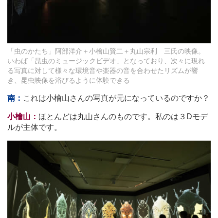
「虫のかたち」阿部洋介＋小檜山賢二＋丸山宗利 三氏の映像。
いわば「昆虫のミュージックビデオ」となっており、次々に現れ
る写真に対して様々な環境音や楽器の音を合わせたリズムが響
き、昆虫映像を浴びるように体験できる
南：
これは小檜山さんの写真が元になっているのですか？
小檜山：
ほとんどは丸山さんのものです。私のは３Dモデ
ルが主体です。