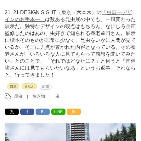
21_21 DESIGN SIGHT（東京・六本木）の
「虫展―デザ
インのお手本
―」
は数ある昆虫展の中でも、一風変わった
展示だ。独特なデザインの観点はもちろん、なにしろ企画
監修したのはあの、虫好きで知られる養老孟司さん。展示
に標本そのものが非常に少なく、昆虫をいかに人間が見て
いるか、そこに力点が置かれた内容となっている。その養
老さんが「いろいろな人に見てもらって感想を聞いてみた
い」とのことで、「それではどなたに？」と伺うと「南伸
坊さんには見てもらいたいなあ」というお返事。それなら
と、行ってきました！
自然
まなぶ
対談
昆虫
生き物
虫
B!
LINE