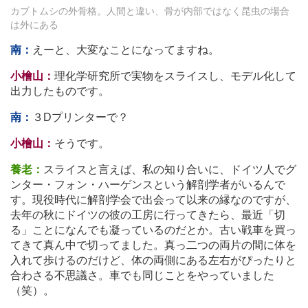
カブトムシの外骨格。人間と違い、骨が内部ではなく昆虫の場合
は外にある
南：
えーと、大変なことになってますね。
小檜山：
理化学研究所で実物をスライスし、モデル化して
出力したものです。
南：
３Dプリンターで？
小檜山：
そうです。
養老：
スライスと言えば、私の知り合いに、ドイツ人でグ
ンター・フォン・ハーゲンスという解剖学者がいるんで
す。現役時代に解剖学会で出会って以来の縁なのですが、
去年の秋にドイツの彼の工房に行ってきたら、最近「切
る」ことになんでも凝っているのだとか。古い戦車を買っ
てきて真ん中で切ってました。真っ二つの両片の間に体を
入れて歩けるのだけど、体の両側にある左右がぴったりと
合わさる不思議さ。車でも同じことをやっていました
（笑）。