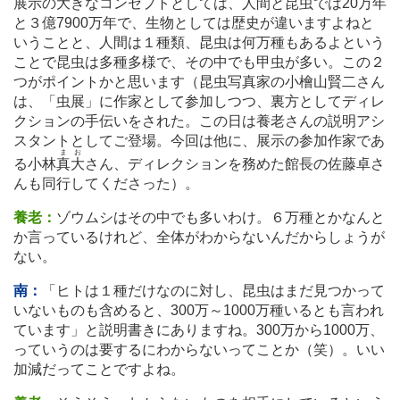
展示の大きなコンセプトとしては、人間と昆虫では20万年
と３億7900万年で、生物としては歴史が違いますよねと
いうことと、人間は１種類、昆虫は何万種もあるよという
ことで昆虫は多種多様で、その中でも甲虫が多い。この２
つがポイントかと思います（昆虫写真家の小檜山賢二さん
は、「虫展」に作家として参加しつつ、裏方としてディレ
クションの手伝いをされた。この日は養老さんの説明アシ
スタントとしてご登場。今回は他に、展示の参加作家であ
まお
る小林
真大
さん、ディレクションを務めた館長の佐藤卓さ
んも同行してくださった）。
養老：
ゾウムシはその中でも多いわけ。６万種とかなんと
か言っているけれど、全体がわからないんだからしょうが
ない。
南：
「ヒトは１種だけなのに対し、昆虫はまだ見つかって
いないものも含めると、300万～1000万種いるとも言われ
ています」と説明書きにありますね。300万から1000万、
っていうのは要するにわからないってことか（笑）。いい
加減だってことですよね。