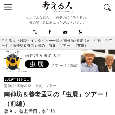
シンプルな暮らし、自分の頭で考える力。
知の楽しみにあふれたWebマガジン。
考える人
>
対談・インタビュー一覧
>
南伸坊×養老孟司「虫展」ツア
ー！
>
南伸坊＆養老孟司の「虫展」ツアー！（前編）
2019年11月1日
南伸坊×養老孟司「虫展」ツアー！
南伸坊＆養老孟司の「虫展」ツアー！
（前編）
著者：
養老孟司 ,
南伸坊