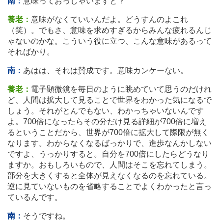
南：
意味っておっしゃいますと？
養老：
意味がなくていいんだよ。どうすんのよこれ
（笑）。でもさ、意味を求めすぎるからみんな疲れるんじ
ゃないのかな。こういう役に立つ、こんな意味があるって
そればかり。
南：
あはは、それは賛成です。意味カンケーない。
養老：
電子顕微鏡を毎日のように眺めていて思うのだけれ
ど、人間は拡大して見ることで世界をわかった気になるで
しょう。それがとんでもない、わかっちゃいないんです
よ。700倍になったらその分だけ見る詳細が700倍に増え
るということだから、世界が700倍に拡大して際限が無く
なります。わからなくなるばっかりで、進歩なんかしない
ですよ、うっかりすると。自分を700倍にしたらどうなり
ますか。おもしろいもので、人間はそこを忘れてしまう。
部分を大きくすると全体が見えなくなるのを忘れている。
逆に見ていないものを省略することでよくわかったと言っ
ているんです。
南：
そうですね。