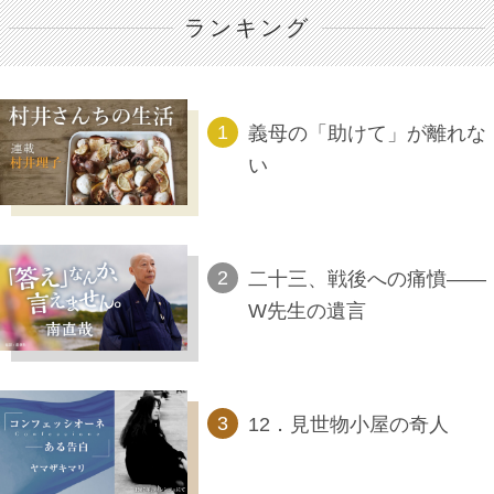
ランキング
義母の「助けて」が離れな
い
二十三、戦後への痛憤――
W先生の遺言
12．見世物小屋の奇人