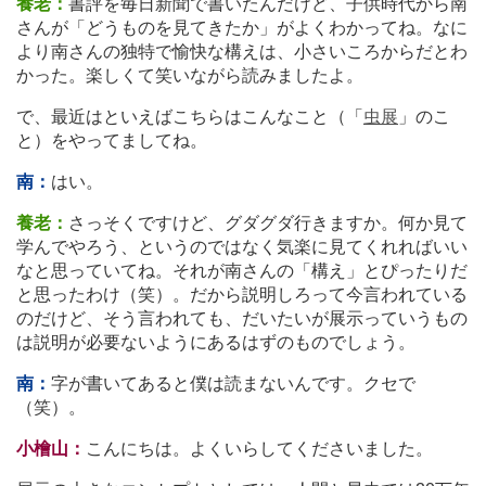
養老：
書評を毎日新聞で書いたんだけど、子供時代から南
さんが「どうものを見てきたか」がよくわかってね。なに
より南さんの独特で愉快な構えは、小さいころからだとわ
かった。楽しくて笑いながら読みましたよ。
で、最近はといえばこちらはこんなこと（「
虫展
」のこ
と）をやってましてね。
南：
はい。
養老：
さっそくですけど、グダグダ行きますか。何か見て
学んでやろう、というのではなく気楽に見てくれればいい
なと思っていてね。それが南さんの「構え」とぴったりだ
と思ったわけ（笑）。だから説明しろって今言われている
のだけど、そう言われても、だいたいが展示っていうもの
は説明が必要ないようにあるはずのものでしょう。
南：
字が書いてあると僕は読まないんです。クセで
（笑）。
小檜山：
こんにちは。よくいらしてくださいました。