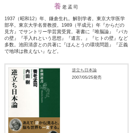
養
老孟司
1937（昭和12）年、鎌倉生れ。解剖学者。東京大学医学
部卒。東京大学名誉教授。1989（平成元）年『からだの
見方』でサントリー学芸賞受賞。著書に『唯脳論』『バカ
の壁』『手入れという思想』『遺言。』『ヒトの壁』など
多数。池田清彦との共著に『ほんとうの環境問題』『正義
で地球は救えない』など。
逆立ち日本論
2007/05/25発売