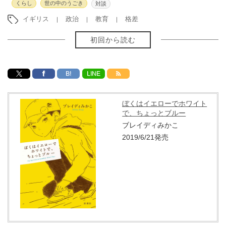
くらし
世の中のうごき
対談
イギリス
政治
教育
格差
初回から読む
B!
LINE
ぼくはイエローでホワイト
で、ちょっとブルー
ブレイディみかこ
2019/6/21発売