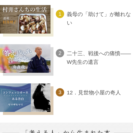
義母の「助けて」が離れな
い
二十三、戦後への痛憤――
W先生の遺言
12．見世物小屋の奇人
「考える人」から生まれた本