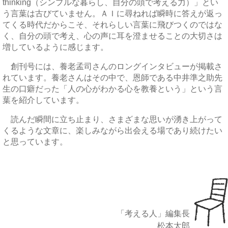
thinking（シンプルな暮らし、自分の頭で考える力）」とい
う言葉は古びていません。ＡＩに尋ねれば瞬時に答えが返っ
てくる時代だからこそ、それらしい言葉に飛びつくのではな
く、自分の頭で考え、心の声に耳を澄ませることの大切さは
増しているように感じます。
創刊号には、養老孟司さんのロングインタビューが掲載さ
れています。養老さんはその中で、恩師である中井準之助先
生の口癖だった「人の心がわかる心を教養という」という言
葉を紹介しています。
読んだ瞬間に立ち止まり、さまざまな思いが湧き上がって
くるような文章に、楽しみながら出会える場であり続けたい
と思っています。
「考える人」編集長
松本太郎