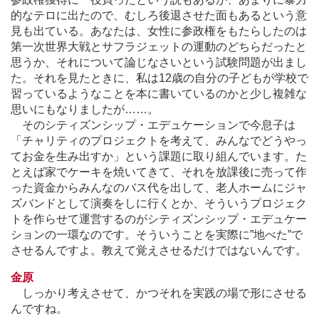
的なテロに出たので、むしろ後退させた面もあるという意
見も出ている。あなたは、女性に参政権をもたらしたのは
第一次世界大戦とサフラジェットの運動のどちらだったと
思うか、それについて論じなさいという試験問題が出まし
た。それを見たときに、私は12歳の自分の子どもが学校で
習っているようなことを本に書いているのかと少し複雑な
思いにもなりましたが
…
…。
そのシティズンシップ・エデュケーションで今息子は
「チャリティのプロジェクトを考えて、みんなでどうやっ
てお金を生み出すか」という課題に取り組んでいます。た
とえば家でケーキを焼いてきて、それを放課後に売って作
った資金からみんなのバス代を出して、老人ホームにジャ
ズバンドとして演奏をしに行くとか、そういうプロジェク
トを作らせて運営するのがシティズンシップ・エデュケー
ションの一環なのです。そういうことを実際に”地べた”で
させるんですよ。教えて覚えさせるだけではないんです。
金原
しっかり考えさせて、かつそれを実践の場で形にさせる
んですね。