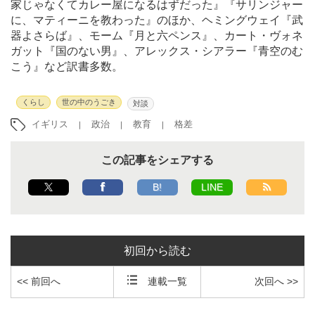
家じゃなくてカレー屋になるはずだった』『サリンジャー
に、マティーニを教わった』のほか、ヘミングウェイ『武
器よさらば』、モーム『月と六ペンス』、カート・ヴォネ
ガット『国のない男』、アレックス・シアラー『青空のむ
こう』など訳書多数。
くらし
世の中のうごき
対談
イギリス
政治
教育
格差
この記事をシェアする
B!
LINE
初回から読む
<< 前回へ
連載一覧
次回へ >>