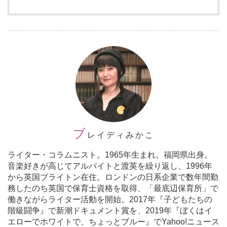
ブ
レイディみかこ
ライター・コラムニスト。1965年生まれ。福岡県出身。
音楽好きが高じてアルバイトと渡英を繰り返し、1996年
から英国ブライトン在住。ロンドンの日系企業で数年間勤
務したのち英国で保育士資格を取得、「最底辺保育所」で
働きながらライター活動を開始。2017年『子どもたちの
階級闘争』で新潮ドキュメント賞を、2019年『ぼくはイ
エローでホワイトで、ちょっとブルー』でYahoo!ニュース