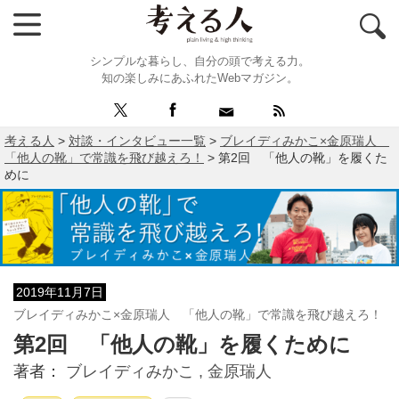
シンプルな暮らし、自分の頭で考える力。
知の楽しみにあふれたWebマガジン。
考える人
>
対談・インタビュー一覧
>
ブレイディみかこ×金原瑞人
「他人の靴」で常識を飛び越えろ！
>
第2回 「他人の靴」を履くた
めに
2019年11月7日
ブレイディみかこ×金原瑞人 「他人の靴」で常識を飛び越えろ！
第2回 「他人の靴」を履くために
著者：
ブレイディみかこ ,
金原瑞人