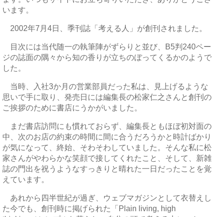
います。
2002年7月4日、季刊誌「考える人」が創刊されました。
目次には当代随一の執筆陣がずらりと並び、B5判240ペー
ジの誌面の隅々から知の香りが立ちのぼってくるかのようで
した。
当時、入社3か月の営業部員だった私は、見上げるような
思いで手に取り、発売日には編集長の松家仁之さんと創刊の
ご挨拶のために書店にうかがいました。
まだ書店訪問にも慣れておらず、編集長ともほぼ初対面の
中、次のお店の約束の時間に間に合うだろうかと時計ばかり
が気になって、終始、そわそわしていました。そんな私に松
家さんがやわらかな笑顔で接してくれたこと、そして、新雑
誌の門出を祝うようなすっきりと晴れた一日だったことを覚
えています。
あれから四半世紀が過ぎ、ウェブマガジンとして衣替えし
た今でも、創刊時に掲げられた「Plain living, high