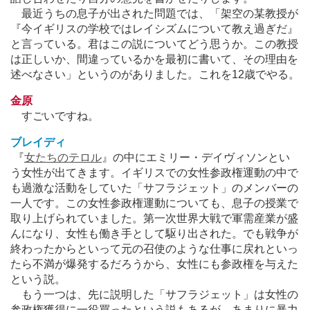
最近うちの息子が出された問題では、「架空の某教授が
『今イギリスの学校ではレイシズムについて教え過ぎだ』
と言っている。君はこの説についてどう思うか。この教授
は正しいか、間違っているかを最初に書いて、その理由を
述べなさい」というのがありました。これを12歳でやる。
金原
すごいですね。
ブレイディ
『
女たちのテロル
』の中にエミリー・デイヴィソンとい
う女性が出てきます。イギリスでの女性参政権運動の中で
も過激な活動をしていた「サフラジェット」のメンバーの
一人です。この女性参政権運動についても、息子の授業で
取り上げられていました。第一次世界大戦で軍需産業が盛
んになり、女性も働き手として駆り出された。でも戦争が
終わったからといって元の召使のような仕事に戻れといっ
たら不満が爆発するだろうから、女性にも参政権を与えた
という説。
もう一つは、先に説明した「サフラジェット」は女性の
参政権獲得に一役買ったという説もあるが、あまりに暴力