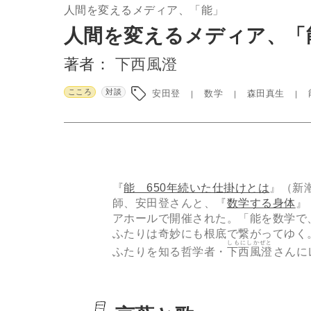
人間を変えるメディア、「能」
人間を変えるメディア、「
著者：
下西風澄
こころ
対談
安田登
数学
森田真生
『
能 650年続いた仕掛けとは
』（新
師、安田登さんと、『
数学する身体
』
アホールで開催された。「能を数学で
ふたりは奇妙にも根底で繋がってゆく
しもにしかぜと
ふたりを知る哲学者・
下西風澄
さんに