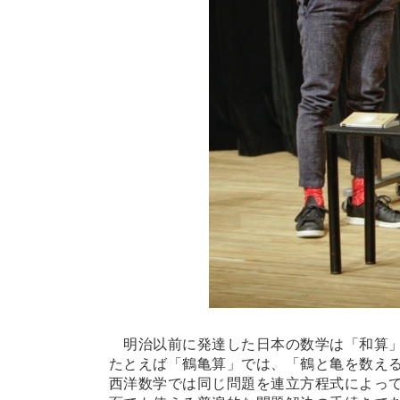
明治以前に発達した日本の数学は「和算」
たとえば「鶴亀算」では、「鶴と亀を数え
西洋数学では同じ問題を連立方程式によっ