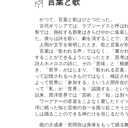
言葉と歌
かつて、言葉と歌はひとつだった。
古代ギリシアでは、ラプソードスと呼ばれ
祭では、熱狂する群衆はきらびやかに仮装
た。彼らは詩を歌い、劇を演ずることで、
人間が文字を発明したとき、歌と言葉が
言葉は「歌われる声」ではなく、「書かれ
することができるようになったとき、思考
詩人ホメロスの詩に、その「意味」と「根
き、「哲学」がはじまり、「歌われる言葉
って記憶されるべきものではなく、検証さ
よって世界に「参加する」という人間存在
って「私」が「世界」を「認識する」とい
以来、西洋世界では「芸術」と「知」は別
ワーグナーの音楽をこよなく愛したドイツ
洋に眠った知と芸術の合一を掘り起こそうと
しは踊ることのできる神だけを信じるだろ
能の大成者・世阿弥は身体をもって踊る舞