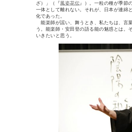
ざ）」（『
風姿花伝
』）。一粒の種が季節
一体として離れない。それが、日本が連綿
化であった。
能楽師が謡い、舞うとき、私たちは、言葉
う。能楽師・安田登の語る能の魅惑とは。
いきたいと思う。