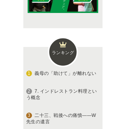
ランキング
義母の「助けて」が離れない
7. インドレストラン料理とい
う概念
二十三、戦後への痛憤――W
先生の遺言