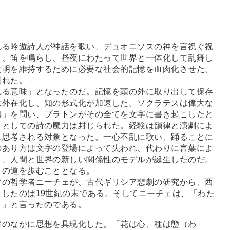
る吟遊詩人が神話を歌い、デュオニソスの神を言祝ぐ祝
し、笛を鳴らし、昼夜にわたって世界と一体化して乱舞し
文明を維持するために必要な社会的記憶を血肉化させた。
別れた。
る意味」となったのだ。記憶を頭の外に取り出して保存
は外在化し、知の形式化が加速した。ソクラテスは偉大な
拠」を問い、プラトンがその全てを文字に書き起こしたと
」としての詩の魔力は封じられた。経験は韻律と演劇によ
れ思考される対象となった。一心不乱に歌い、踊ることに
のあり方は文字の登場によって失われ、代わりに言葉によ
う、人間と世界の新しい関係性のモデルが誕生したのだ。
々の道を歩むこととなる。
の哲学者ニーチェが、古代ギリシア悲劇の研究から、西
したのは19世紀の末である。そしてニーチェは、「わた
う」と言ったのである。
のなかに思想を具現化した。「花は心、種は態（わ