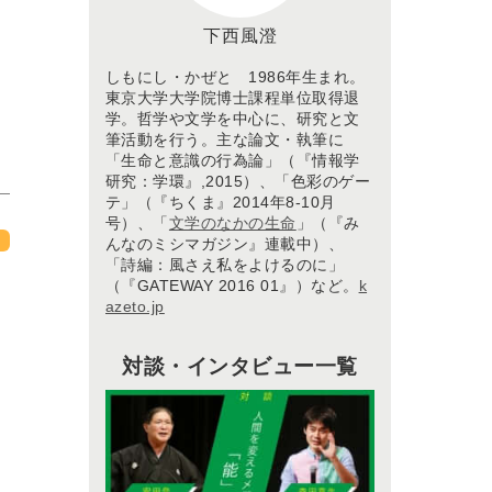
下西風澄
しもにし・かぜと 1986年生まれ。
東京大学大学院博士課程単位取得退
学。哲学や文学を中心に、研究と文
筆活動を行う。主な論文・執筆に
「生命と意識の行為論」（『情報学
研究：学環』,2015）、「色彩のゲー
テ」（『ちくま』2014年8-10月
号）、「
文学のなかの生命
」（『み
んなのミシマガジン』連載中）、
「詩編：風さえ私をよけるのに」
（『GATEWAY 2016 01』）など。
k
azeto.jp
対談・インタビュー一覧