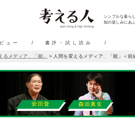
シンプルな暮ら
知の楽しみにあふ
ビュー
書評・試し読み
えるメディア、「能」
>
人間を変えるメディア、「能」＜前