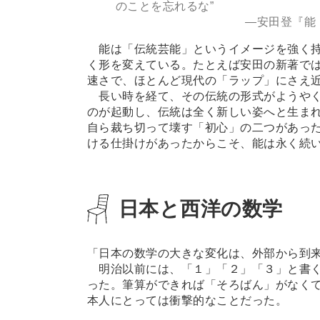
のことを忘れるな”
—安田登『能 650年続
能は「伝統芸能」というイメージを強く持
く形を変えている。たとえば安田の新著では
速さで、ほとんど現代の「ラップ」にさえ
長い時を経て、その伝統の形式がようやく
のが起動し、伝統は全く新しい姿へと生ま
自ら裁ち切って壊す「初心」の二つがあっ
ける仕掛けがあったからこそ、能は永く続
日本と西洋の数学
「日本の数学の大きな変化は、外部から到
明治以前には、「１」「２」「３」と書く
った。筆算ができれば「そろばん」がなく
本人にとっては衝撃的なことだった。