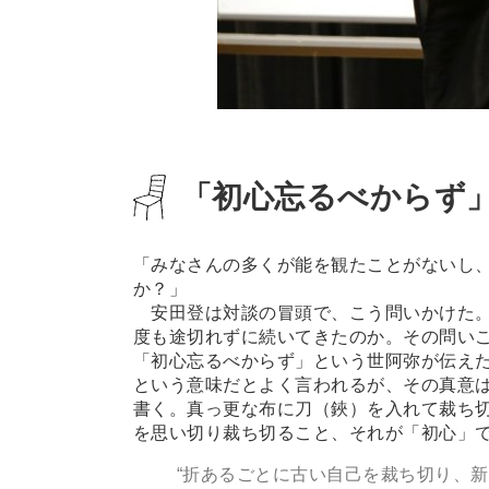
「初心忘るべからず
「みなさんの多くが能を観たことがないし
か？」
安田登は対談の冒頭で、こう問いかけた。
度も途切れずに続いてきたのか。その問い
「初心忘るべからず」という世阿弥が伝え
という意味だとよく言われるが、その真意
書く。真っ更な布に刀（鋏）を入れて裁ち
を思い切り裁ち切ること、それが「初心」
“折あるごとに古い自己を裁ち切り、