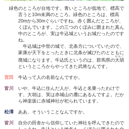
緑色のところが台地です。青いところが低地で、標高で
言うと10m未満のところ。緑色のところは、標高
20mから30mぐらいですね。赤く囲んだところが、
くぼんでいます。この三つのくぼみに囲まれた真ん
中のところが、実は牛込城というお城だったのです
ね。
牛込城は中世の城で、北条方についていたので、
家康が天下をとったときに北条が滅びたのとともに
おおご
廃城になります。牛込氏というのは、群馬県の
大胡
というところからやってきた武将なんです。
宮田
牛込って人の名前なんですか。
皆川
いや、牛込に住んだ人が、牛込と名乗ったわけで
す。大胡は、実は赤城山の麓にあるんですよ。だか
ら神楽坂に赤城神社が祀られています。
松澤
ああ、そういうことなんですか。
皆川
自分の田舎から信仰していた神社を呼んできたので