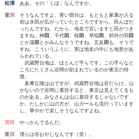
松澤
ああ、その「くぼ」なんですか。
皆川
そうなんですよ。青い部分は、もともと家康が入る
前は水田が広がっていたところですから、田んぼだ
ったんですね。だから、地名で言いますと田がつき
ますね。神
田
、千代
田
、桜
田
、早稲
田
、郊外の羽
田
とか蒲
田
とかみんなそうですね。五反
田
も、そうで
すね。こういうふうに、実は地名の中にも地形があ
らわれている。
武蔵野台地は、ほとんど平らです。この平らなと
ころにたくさん谷間が刻まれているのが東京の特
徴。
多摩丘陵は山ですが、武蔵野台地は谷だらけ。山
がないので谷間に着目すると、東京は見えてくるも
のがある。みなさんは山に着目するじゃないです
か。たしかに山の方が、山ガールも流行っています
し、華やかで楽しそうなんですよね。
宮田
やっかんでるんだ。
皆川
僕らは谷おやじなんです（笑）。