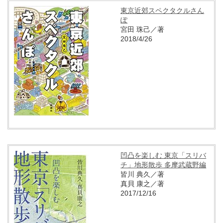
東京近郊スペクタクルさん
ぽ
宮田 珠己／著
2018/4/26
凹凸を楽しむ 東京「スリバ
チ」地形散歩 多摩武蔵野編
皆川 典久／著
真貝 康之／著
2017/12/16