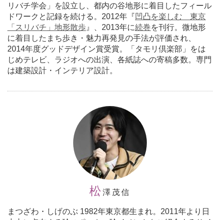
リバチ学会」を設立し、都内の谷地形に着目したフィール
ドワークと記録を続ける。2012年『
凹凸を楽しむ 東京
「スリバチ」地形散歩
』、2013年に
続巻
を刊行。微地形
に着目したまち歩き・魅力再発見の手法が評価され、
2014年度グッドデザイン賞受賞。「タモリ倶楽部」をは
じめテレビ、ラジオへの出演、各紙誌への寄稿多数。専門
は建築設計・インテリア設計。
松
澤茂信
まつざわ・しげのぶ 1982年東京都生まれ。2011年より日