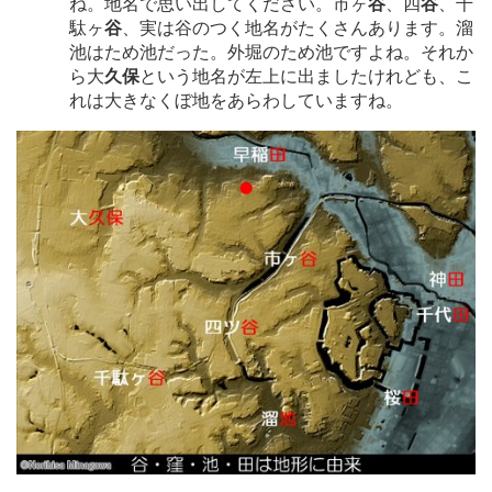
ね。地名で思い出してください。市ヶ
谷
、四
谷
、千
駄ヶ
谷
、実は谷のつく地名がたくさんあります。溜
池はため池だった。外堀のため池ですよね。それか
ら大
久保
という地名が左上に出ましたけれども、こ
れは大きなくぼ地をあらわしていますね。