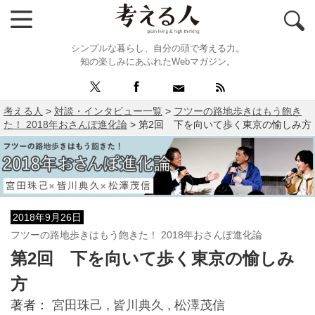
シンプルな暮らし、自分の頭で考える力。
知の楽しみにあふれたWebマガジン。
考える人
>
対談・インタビュー一覧
>
フツーの路地歩きはもう飽き
た！ 2018年おさんぽ進化論
>
第2回 下を向いて歩く東京の愉しみ方
2018年9月26日
フツーの路地歩きはもう飽きた！ 2018年おさんぽ進化論
第2回 下を向いて歩く東京の愉しみ
方
著者：
宮田珠己 ,
皆川典久 ,
松澤茂信