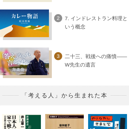
7. インドレストラン料理と
いう概念
二十三、戦後への痛憤――
W先生の遺言
「考える人」から生まれた本