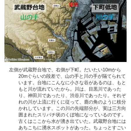
左側が武蔵野台地で、右側が下町。だいたい10mから
20mぐらいの段差で、山の手と川の手が隔てられて
います。台地にこんなに小さな谷があるのは、もと
もと川が流れていたから。川は、目黒川であった
り、神田川であったり、渋谷川であったり。それぞ
れの川が上流に行くに従って、鹿の角のように枝分
かれしています。この川の先端部分が、実は三方向
囲まれたスリバチ状のくぼ地になっているのです。
古くはここから水が湧き出ていた。武蔵野台地には
あちこちに湧水スポットがあった。ちょっとすごい