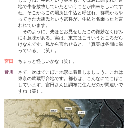
しょうね。牛込という地名も、くぼみに囲まれた台
地で牛を放牧していたということが由来らしいです
ね。そこからこの場所は牛込と呼ばれ、群馬からや
ってきた大胡氏という武将が、牛込と名乗ったと言
われています。
そのように、先ほどお見せしたこの微妙なくぼみ
にも意味がある。実は、東京はこういうところだら
けなんです。私から言わせると、「真実は谷間に沿
っている」（笑）。
宮田
ちょっと怪しいかな（笑）。
皆川
さて、次はでこぼこ地形に着目しましょう。これは
東京の武蔵野台地です。都心は、こんなにでこぼこ
しています。宮田さんは調布に住んだのが間違いで
すね（笑）。