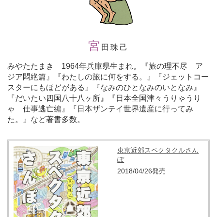
宮
田珠己
みやたたまき 1964年兵庫県生まれ。『旅の理不尽 ア
ジア悶絶篇』『わたしの旅に何をする。』『ジェットコー
スターにもほどがある』『なみのひとなみのいとなみ』
『だいたい四国八十八ヶ所』『日本全国津々うりゃうり
ゃ 仕事逃亡編』『日本ザンテイ世界遺産に行ってみ
た。』など著書多数。
東京近郊スペクタクルさん
ぽ
2018/04/26発売