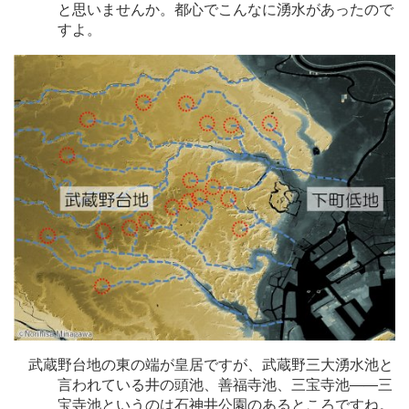
と思いませんか。都心でこんなに湧水があったので
すよ。
武蔵野台地の東の端が皇居ですが、武蔵野三大湧水池と
言われている井の頭池、善福寺池、三宝寺池
―
―三
宝寺池というのは石神井公園のあるところですね。