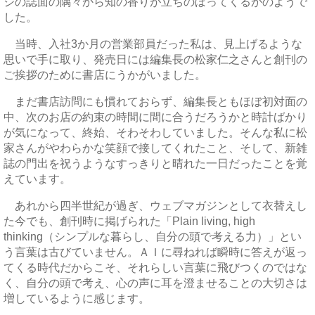
ジの誌面の隅々から知の香りが立ちのぼってくるかのようで
した。
当時、入社3か月の営業部員だった私は、見上げるような
思いで手に取り、発売日には編集長の松家仁之さんと創刊の
ご挨拶のために書店にうかがいました。
まだ書店訪問にも慣れておらず、編集長ともほぼ初対面の
中、次のお店の約束の時間に間に合うだろうかと時計ばかり
が気になって、終始、そわそわしていました。そんな私に松
家さんがやわらかな笑顔で接してくれたこと、そして、新雑
誌の門出を祝うようなすっきりと晴れた一日だったことを覚
えています。
あれから四半世紀が過ぎ、ウェブマガジンとして衣替えし
た今でも、創刊時に掲げられた「Plain living, high
thinking（シンプルな暮らし、自分の頭で考える力）」とい
う言葉は古びていません。ＡＩに尋ねれば瞬時に答えが返っ
てくる時代だからこそ、それらしい言葉に飛びつくのではな
く、自分の頭で考え、心の声に耳を澄ませることの大切さは
増しているように感じます。