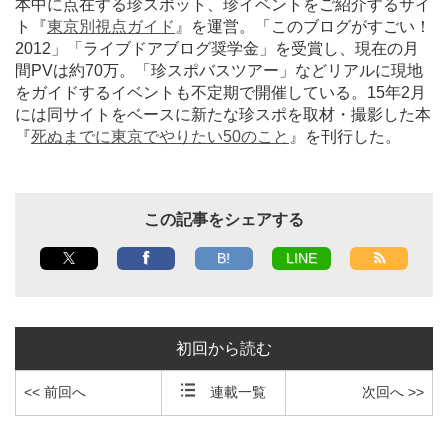
本中に点在する珍スポット、珍イベントをご紹介するサイ
ト『
東京別視点ガイド
』を運営。「このブログがすごい！
2012」「ライブドアブログ奨学金」を受賞し、現在の月
間PVは約70万。「珍スポバスツアー」などリアルに現地
をガイドするイベントも不定期で開催している。15年2月
には同サイトをベースに新たな珍スポを取材・撮影した本
『
死ぬまでに東京でやりたい50のこと
』を刊行した。
この記事をシェアする
B!
LINE
初回から読む
<< 前回へ
連載一覧
次回へ >>