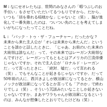
M：
なにせオレたちは、世間のみなさんの「暇つぶしのお
手伝い」をさせていただいてるつもりですから。だから、
いつも「頭を垂れる稲穂かな」じゃないと（笑）。脳が進
化して一番失敗したのは、ついつい先のことを考えてしま
いがちになったってことだね。
L：
『バック・トゥ・ザ・フューチャー』だったかな？
未来から来た主人公が「オレは未来から来たんだ」という
ことを誰かと話したときに、「じゃあ、お前のいた未来の
大統領は誰なんだ」って。その未来ではレーガン大統領な
んですけど、レーガンってもともとはアメリカの三流俳優
じゃないですか。それで主人公が「ロナルド・レーガン
だ」って言ったときに、「絶対、嘘だ」って言われる
（笑）。でもそんなことが起きるじゃないですか。だって
50年前の人に、西川きよしが政治家になってるとか、横山
ノックが政治家になってるとか言っても「アホか」で終わ
りでしょ（笑）。そういう冗談みたいなことしか起きない
じゃないですか。まあヤワラちゃんが政治家になるという
のは、みんなが想像したとおりでしたけどね（笑）。