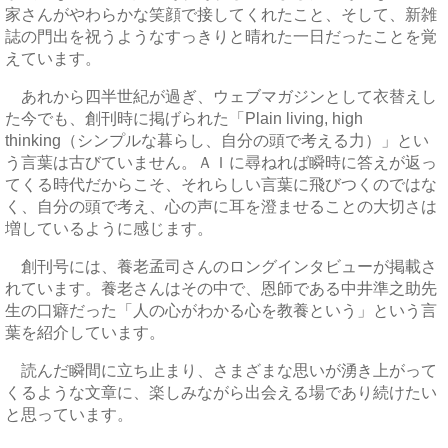
家さんがやわらかな笑顔で接してくれたこと、そして、新雑
誌の門出を祝うようなすっきりと晴れた一日だったことを覚
えています。
あれから四半世紀が過ぎ、ウェブマガジンとして衣替えし
た今でも、創刊時に掲げられた「Plain living, high
thinking（シンプルな暮らし、自分の頭で考える力）」とい
う言葉は古びていません。ＡＩに尋ねれば瞬時に答えが返っ
てくる時代だからこそ、それらしい言葉に飛びつくのではな
く、自分の頭で考え、心の声に耳を澄ませることの大切さは
増しているように感じます。
創刊号には、養老孟司さんのロングインタビューが掲載さ
れています。養老さんはその中で、恩師である中井準之助先
生の口癖だった「人の心がわかる心を教養という」という言
葉を紹介しています。
読んだ瞬間に立ち止まり、さまざまな思いが湧き上がって
くるような文章に、楽しみながら出会える場であり続けたい
と思っています。