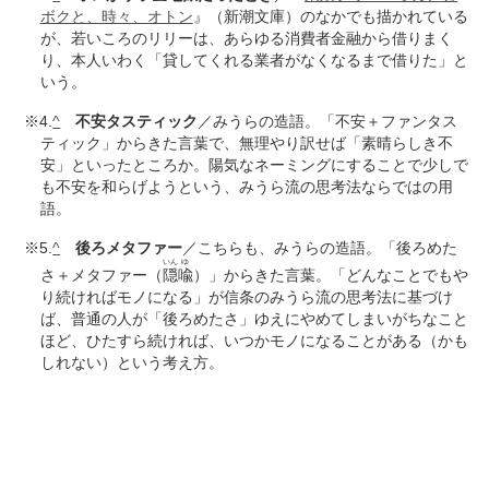
ボクと、時々、オトン
』（新潮文庫）のなかでも描かれている
が、若いころのリリーは、あらゆる消費者金融から借りまく
り、本人いわく「貸してくれる業者がなくなるまで借りた」と
いう。
※4.
^
不安タスティック
／みうらの造語。「不安＋ファンタス
ティック」からきた言葉で、無理やり訳せば「素晴らしき不
安」といったところか。陽気なネーミングにすることで少しで
も不安を和らげようという、みうら流の思考法ならではの用
語。
※5.
^
後ろメタファー
／こちらも、みうらの造語。「後ろめた
いん
ゆ
さ＋メタファー（
隠
喩
）」からきた言葉。「どんなことでもや
り続ければモノになる」が信条のみうら流の思考法に基づけ
ば、普通の人が「後ろめたさ」ゆえにやめてしまいがちなこと
ほど、ひたすら続ければ、いつかモノになることがある（かも
しれない）という考え方。