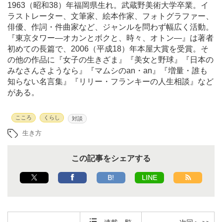
1963（昭和38）年福岡県生れ。武蔵野美術大学卒業。イ
ラストレーター、文筆家、絵本作家、フォトグラファー、
俳優、作詞・件曲家など、ジャンルを問わず幅広く活動。
『東京タワー―オカンとボクと、時々、オトン―』は著者
初めての長篇で、2006（平成18）年本屋大賞を受賞。そ
の他の作品に『女子の生きざま』『美女と野球』『日本の
みなさんさようなら』『マムシのan・an』『増量・誰も
知らない名言集』『リリー・フランキーの人生相談』など
がある。
こころ
くらし
対談
生き方
この記事をシェアする
B!
LINE