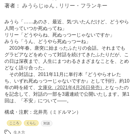
著者：
みうらじゅん ,
リリー・フランキー
みうら「……あのさ、最近、気づいたんだけど、どうやら
人間っていつか死ぬってね」
リリー「どうやらね、死ぬっつーじゃないですか」
みうら「うん、どうやら死ぬっつーね」
2010年春。唐突に始まったふたりの会話。それまでも
グラビアなどをめぐって対話を続けてきたふたりだが、こ
の日は深夜まで、人生にまつわるさまざまなことを、とめ
どなく語り合った。
その対話は、2011年11月に単行本『どうやらオレた
ち、いずれ死ぬっつーじゃないですか』として刊行。約10
年の時を経て、
文庫化（2021年4月26日発売）
となったの
を記念して、対話の一部を3週連続で公開いたします。第1
回は、「不安」について――。
構成・注釈：北井亮（ミドルマン）
こころ
くらし
対談
生き方