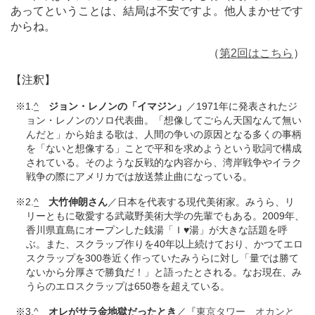
あってということは、結局は不安ですよ。他人まかせです
からね。
（
第2回はこちら
）
【注釈】
※1.
^
ジョン・レノンの「イマジン」
／1971年に発表されたジ
ョン・レノンのソロ代表曲。「想像してごらん天国なんて無い
んだと」から始まる歌は、人間の争いの原因となる多くの事柄
を「ないと想像する」ことで平和を求めようという歌詞で構成
されている。そのような反戦的な内容から、湾岸戦争やイラク
戦争の際にアメリカでは放送禁止曲になっている。
※2.
^
大竹伸朗さん
／日本を代表する現代美術家。みうら、リ
リーともに敬愛する武蔵野美術大学の先輩でもある。2009年、
香川県直島にオープンした銭湯「Ｉ♥湯」が大きな話題を呼
ぶ。また、スクラップ作りを40年以上続けており、かつてエロ
スクラップを300巻近く作っていたみうらに対し「量では勝て
ないから分厚さで勝負だ！」と語ったとされる。なお現在、み
うらのエロスクラップは650巻を超えている。
※3.
^
オレがサラ金地獄だったとき
／『
東京タワー オカンと