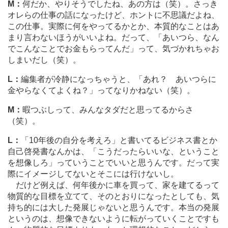
M：
何だか、やりそうでしたね、あの方は（笑）。さっき
オレらの仕事の話になったけど、ホントに不思議だよね、
この仕事。実際に何をやってるかとか、本質的なことはあ
まり言わないほうがいいよね。だって、「あいつら、なん
でこんなことでお金もらってんだ」って、気づかれちゃお
しまいだし（笑）。
L：
編集者が冷静になっちゃうと、「あれ？ あいつらに
金やらなくてよくね？」ってなりかねない（笑）。
M：
暇つぶしって、みんなタダだと思ってるからさ
（笑）。
L：
「10年後の自分を考えろ」と書いてるビジネス書とか
自己啓発書なんかは、「こうだったらいいな、ということ
を想像しろ」っていうことでいいと思うんです。だって実
際にイメージしてないとそこには行けないし。
だけど例えば、何年後かに車を買って、家を建てるって
物質的な目標を立てて、そのとおりになったとしても、気
持ち的には大した発展じゃないと思うんです。本当の発展
というのは、想像できないように転がっていくことですも