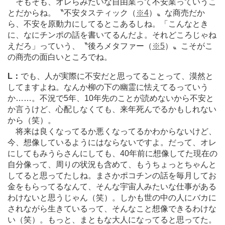
そもそも、オレらみたいな自由業って不安業っていうこ
とだからね。〝不安タスティック（
※4
）〟な商売だか
ら、不安を原動力にしてるとこあるしね。「こんなとき
に、なにチンポの話を書いてるんだよ。それどころじゃね
えだろ」っていう、〝後ろメタファー（
※5
）〟こそがこ
の商売の面白いところでね。
L：
でも、人が実際に不安だと思ってることって、漠然と
してますよね。なんか柳の下の幽霊に怯えてるっていう
か
…
…。不況で5年、10年先のことが読めないから不安と
か言うけど、心配しなくても、来年死んでるかもしれない
から（笑）。
将来は良くなってるか悪くなってるかわからないけど、
今、想像しているようにはならないですよ。だって、オレ
にしてもみうらさんにしても、40年前に想像してた現在の
自分像って、周りの状況も含めて、もうちょっとちゃんと
してると思ってたしね。まさかポコチンの話を毎月してお
金をもらってるなんて、そんな宇宙人みたいな仕事がある
わけないと思うじゃん（笑）。しかも世の中の人にバカに
されながら生きているって、そんなこと想像できるわけな
い（笑）。もっと、まともな大人になってると思ってた。