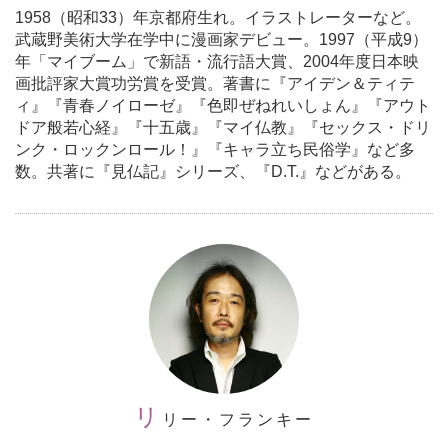
1958（昭和33）年京都府生れ。イラストレーターなど。
武蔵野美術大学在学中に漫画家デビュー。1997（平成9）
年「マイブーム」で新語・流行語大賞、2004年度日本映
画批評家大賞功労賞を受賞。著書に『アイデン＆ティテ
ィ』『青春ノイローゼ』『色即ぜねれいしょん』『アウト
ドア般若心経』『十五歳』『マイ仏教』『セックス・ドリ
ンク・ロックンロール！』『キャラ立ち民俗学』など多
数。共著に『見仏記』シリーズ、『D.T.』などがある。
リ
リー・フランキー