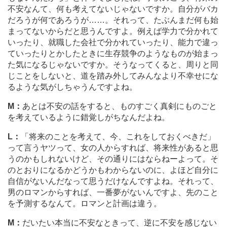
不安なんて、何も考えてないじゃないですか。自分がバカ
だろうが何であろうが
…
…。それって、たぶんまだ何も始
まってないからだと思うんですよ。例えば学力で分かれて
いったり、就職した会社で分かれていったり、能力で違っ
ていったりとかしたときに生存競争のようなものが始まっ
た気になるじゃないですか。そうなってくると、周りと同
じことをしないと、道を踏み外してみんなより不幸せにな
るような気がしちゃうんですよね。
M：
あとは不安の話をすると、ものすごく真剣にものごと
を考えているように錯覚しがちなんだよね。
L：
「将来のことを考えて、今、これをしておくべきだ」
って言うヤツって、女の人からすれば、将来性があると思
うのかもしれないけど、その通りにはならねーよって。そ
のとおりになるかどうかもわからないのに、よほど自分に
自信がないんだなって思うだけなんですよね。それって、
男のロマンからすれば、一番夢がないんですよ、先のこと
を予測するなんて。ロマンと計画は違う。
M：
だいたい本当に不安なときって、逆に不安を感じない