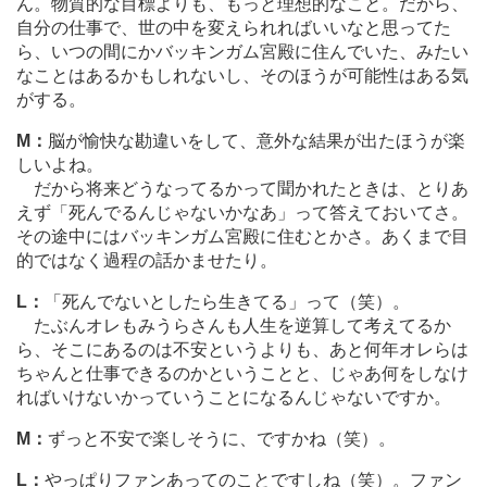
ん。物質的な目標よりも、もっと理想的なこと。だから、
自分の仕事で、世の中を変えられればいいなと思ってた
ら、いつの間にかバッキンガム宮殿に住んでいた、みたい
なことはあるかもしれないし、そのほうが可能性はある気
がする。
M：
脳が愉快な勘違いをして、意外な結果が出たほうが楽
しいよね。
だから将来どうなってるかって聞かれたときは、とりあ
えず「死んでるんじゃないかなあ」って答えておいてさ。
その途中にはバッキンガム宮殿に住むとかさ。あくまで目
的ではなく過程の話かませたり。
L：
「死んでないとしたら生きてる」って（笑）。
たぶんオレもみうらさんも人生を逆算して考えてるか
ら、そこにあるのは不安というよりも、あと何年オレらは
ちゃんと仕事できるのかということと、じゃあ何をしなけ
ればいけないかっていうことになるんじゃないですか。
M：
ずっと不安で楽しそうに、ですかね（笑）。
L：
やっぱりファンあってのことですしね（笑）。ファン