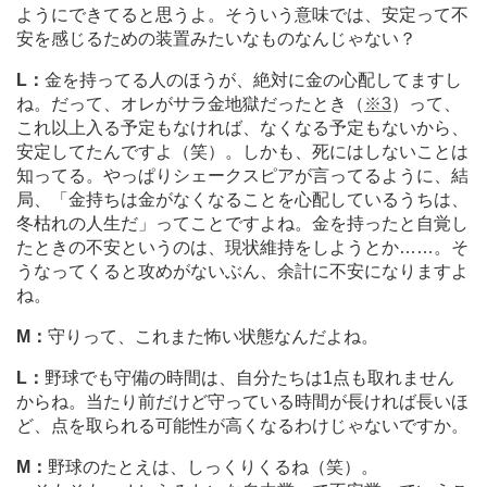
ようにできてると思うよ。そういう意味では、安定って不
安を感じるための装置みたいなものなんじゃない？
L：
金を持ってる人のほうが、絶対に金の心配してますし
ね。だって、オレがサラ金地獄だったとき（
※3
）って、
これ以上入る予定もなければ、なくなる予定もないから、
安定してたんですよ（笑）。しかも、死にはしないことは
知ってる。やっぱりシェークスピアが言ってるように、結
局、「金持ちは金がなくなることを心配しているうちは、
冬枯れの人生だ」ってことですよね。金を持ったと自覚し
たときの不安というのは、現状維持をしようとか
…
…。そ
うなってくると攻めがないぶん、余計に不安になりますよ
ね。
M：
守りって、これまた怖い状態なんだよね。
L：
野球でも守備の時間は、自分たちは1点も取れません
からね。当たり前だけど守っている時間が長ければ長いほ
ど、点を取られる可能性が高くなるわけじゃないですか。
M：
野球のたとえは、しっくりくるね（笑）。