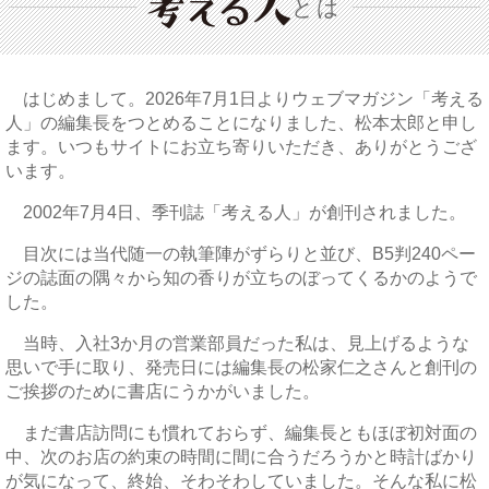
とは
はじめまして。2026年7月1日よりウェブマガジン「考える
人」の編集長をつとめることになりました、松本太郎と申し
ます。いつもサイトにお立ち寄りいただき、ありがとうござ
います。
2002年7月4日、季刊誌「考える人」が創刊されました。
目次には当代随一の執筆陣がずらりと並び、B5判240ペー
ジの誌面の隅々から知の香りが立ちのぼってくるかのようで
した。
当時、入社3か月の営業部員だった私は、見上げるような
思いで手に取り、発売日には編集長の松家仁之さんと創刊の
ご挨拶のために書店にうかがいました。
まだ書店訪問にも慣れておらず、編集長ともほぼ初対面の
中、次のお店の約束の時間に間に合うだろうかと時計ばかり
が気になって、終始、そわそわしていました。そんな私に松