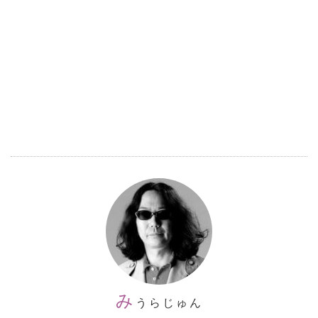
み
うらじゅん