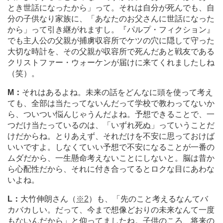
とき世話になったから」って。それは自分が死んでも、自
分の子供なり家族に、「あなたのお父さんに世話になった
から」って引き継がれますし。『パルプ・フィクション』
でも主人公の父親が捕虜収容所でケツの穴に隠して守った
大切な時計を、その父親が収容所で死んだあと戦友である
クリストファー・ウォーケンが届けに来てくれましたしね
（笑）。
M：
それはあるよね。未来の話をどんなに頭を使って考え
ても、全部は当たってないんだって学校で教わってないか
ら、ついつい悩んじゃうんだよね。予想できることで、一
つだけ当たっているのは、「いずれ死ぬ」っていうことだ
けだからね。とりあえず、それだけを不安に思っておけば
いいですよ。しなくていい予想で不安になることが一番の
ムダだから、一生懸命考えないことにしないと。脳は昔か
ら心配性だから、それに付き合ってるとロクな目にあわな
いよね。
L：
大竹伸朗さん（
※2
）も、「先のこと考えるなんてバ
カバカしい。だって、今まで想像どおりの未来なんて一度
もないんだから」と仰ってましたね。子供のころ、将来の