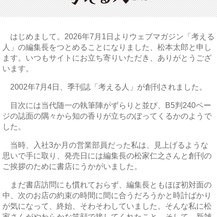
はじめまして。2026年7月1日よりウェブマガジン「考える
人」の編集長をつとめることになりました、松本太郎と申し
ます。いつもサイトにお立ち寄りいただき、ありがとうござ
います。
2002年7月4日、季刊誌「考える人」が創刊されました。
目次には当代随一の執筆陣がずらりと並び、B5判240ペー
ジの誌面の隅々から知の香りが立ちのぼってくるかのようで
した。
当時、入社3か月の営業部員だった私は、見上げるような
思いで手に取り、発売日には編集長の松家仁之さんと創刊の
ご挨拶のために書店にうかがいました。
まだ書店訪問にも慣れておらず、編集長ともほぼ初対面の
中、次のお店の約束の時間に間に合うだろうかと時計ばかり
が気になって、終始、そわそわしていました。そんな私に松
家さんがやわらかな笑顔で接してくれたこと、そして、新雑