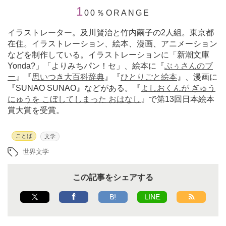
1
00％ORANGE
イラストレーター。及川賢治と竹内繭子の2人組。東京都
在住。イラストレーション、絵本、漫画、アニメーション
などを制作している。イラストレーションに「新潮文庫
Yonda?」「よりみちパン！セ」、絵本に『
ぶぅさんのブ
ー
』『
思いつき大百科辞典
』『
ひとりごと絵本
』、漫画に
『SUNAO SUNAO』などがある。『
よしおくんが ぎゅう
にゅうを こぼしてしまった おはなし
』で第13回日本絵本
賞大賞を受賞。
ことば
文学
世界文学
この記事をシェアする
B!
LINE