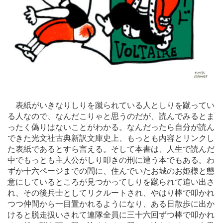
表紙がいきなりしりを蹴られている人としりを蹴ってい
る人なので、なんだこりゃと思うのだが、読んでみるとま
ったく偽りはないことがわかる。なんだったら自分が読ん
できた光文社古典新訳文庫史上、もっとも内容とリンクし
た表紙であるとすら言える。そして本書は、人生で読んだ
中でもっとも主人公がしり叩きの刑に遭う本でもある。わ
ずか十六ページまでの間に、住んでいたお城のお姫様と懇
意にしているところが見つかってしりを蹴られて追い出さ
れ、その後兵士としてリクルートされ、やはり棒で叩かれ
つつ仲間から一目置かれるようになり、ある日散歩に出か
けると脱走扱いされて連隊全員に三十六回ずつ棒で叩かれ