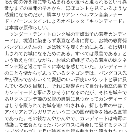
るか鉛の弾を頭に撃ち込まれるか選べと迫られるという異
常なまでの展開の早さから、ほぼコントを見ているような
感覚になるのだが、脚本リリアン・ヘルマン音楽レナー
ド・バーンスタインによるオペレッタ『キャンディード』
は本書が原作らしい。
ツンダー・テン・トロンク城の非嫡出子の若者カンディ
ードは、境遇に染まらず素直な若者に育ち、お城の教育係
パングロス先生の「足は靴下を履くためにある。石は切り
出されてお城になるためにある。すべては最善である」と
いう教えを信じながら、お城の跡継ぎである若君の妹クネ
ゴンデ姫と過ごす日々に幸せを感じていた。カンディード
のことを憎からず思っているクネゴンデは、パングロス先
生が茂みでかわいくて愛想のいい召使いパケットと事に及
んでいるのを目撃し、それに影響されて自分も衝立の裏で
カンディードと事に及びそうになるのだが、それを城主で
ありクネゴンデ姫の父親の男爵に見つかってカンディード
はしりを蹴られてお城を追い出される。折しも世の中は、
アバリアとブルガリアという二つの国が戦争を始める直前
であった。その後なんやかんやで、カンディードは梅毒に
感染して乞食となったパングロスに再会して愛するクネゴ
ンデがブルガリア兵に強姦され腹を刺されて殺されたとい