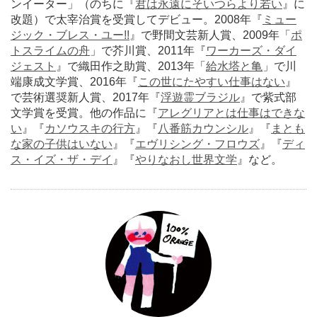
ンイーター」（のちに『
君は永遠にそいつらより若い
』に
改題）で太宰治賞を受賞してデビュー。2008年『
ミュー
ジック・ブレス・ユー!!
』で野間文芸新人賞、2009年「
ポ
トスライムの舟
」で芥川賞、2011年『
ワーカーズ・ダイ
ジェスト
』で織田作之助賞、2013年「
給水塔と亀
」で川
端康成文学賞、2016年『
この世にたやすい仕事はない
』
で芸術選奨新人賞、2017年『
浮遊霊ブラジル
』で紫式部
文学賞を受賞。他の作品に『
アレグリアとは仕事はできな
い
』『
カソウスキの行方
』『
八番筋カウンシル
』『
まとも
な家の子供はいない
』『
エヴリシング・フロウズ
』『
ディ
ス・イズ・ザ・デイ
』『
やりなおし世界文学
』など。