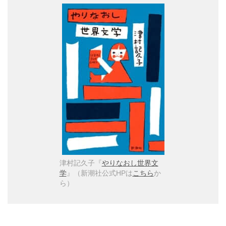
津村記久子『
やりなおし世界文
学
』（新潮社公式HPは
こちら
か
ら）