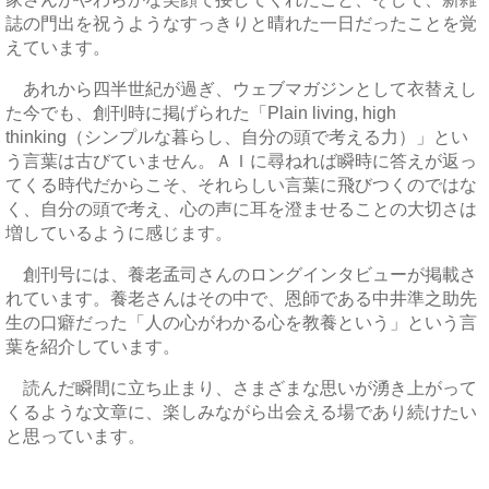
誌の門出を祝うようなすっきりと晴れた一日だったことを覚
えています。
あれから四半世紀が過ぎ、ウェブマガジンとして衣替えし
た今でも、創刊時に掲げられた「Plain living, high
thinking（シンプルな暮らし、自分の頭で考える力）」とい
う言葉は古びていません。ＡＩに尋ねれば瞬時に答えが返っ
てくる時代だからこそ、それらしい言葉に飛びつくのではな
く、自分の頭で考え、心の声に耳を澄ませることの大切さは
増しているように感じます。
創刊号には、養老孟司さんのロングインタビューが掲載さ
れています。養老さんはその中で、恩師である中井準之助先
生の口癖だった「人の心がわかる心を教養という」という言
葉を紹介しています。
読んだ瞬間に立ち止まり、さまざまな思いが湧き上がって
くるような文章に、楽しみながら出会える場であり続けたい
と思っています。