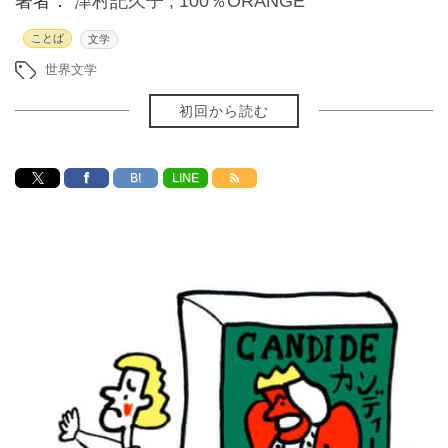
著者：
津村記久子 ,
100％ORANGE
ことば
文学
世界文学
初回から読む
B!
LINE