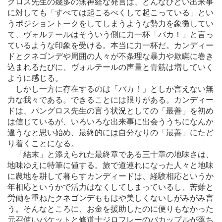
グロス先生の幾多の無神経な発言は、どんなひどい出来事
に対しても「すべては起こるべくして起こっている」とい
うポジショントークをしてしまうような勢力を象徴してい
て、ヴォルテールはそういう側に力一杯「バカ！」と言っ
ているような印象を受ける。本当に力一杯だ。カンディー
ドとクネゴンデや周囲の人々が不条理な暴力や欺瞞に巻き
込まれるたびに、ヴォルテールの声量と青筋は増していく
ように感じる。
しかし一方に存在するのは「バカ！」としか言えない無
力な我々である。できることには限りがある。カンディー
ドは、パングロス先生の言う状況としての「最善」を初め
は信じているが、いろいろな出来事に出会ううちになんか
違うなと思い始め、最終的には自分なりの「最善」にたど
り着くことになる。
「結末」と添えられた最終章である三十章の地味さは、
地味ゆえに特筆に値する。旅で道連れになった人々と地味
に農地を耕して暮らすカンディードは、経験相応というか
年相応というかで活力はなくしてしまっているし、苦難と
労働を重ねたクネゴンデももはや美しくないしがみがみ言
う。そんなところに、お金を援助したのに便りもなかった
元召使いパケットと修道士ジロフレーのバカップルが落ち