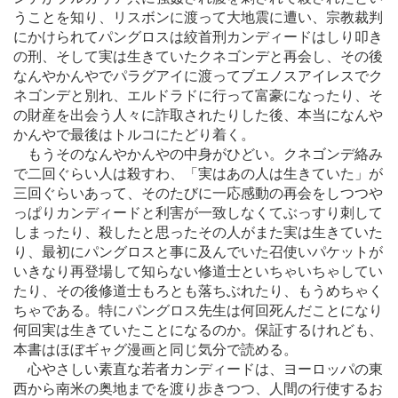
うことを知り、リスボンに渡って大地震に遭い、宗教裁判
にかけられてパングロスは絞首刑カンディードはしり叩き
の刑、そして実は生きていたクネゴンデと再会し、その後
なんやかんやでパラグアイに渡ってブエノスアイレスでク
ネゴンデと別れ、エルドラドに行って富豪になったり、そ
の財産を出会う人々に詐取されたりした後、本当になんや
かんやで最後はトルコにたどり着く。
もうそのなんやかんやの中身がひどい。クネゴンデ絡み
で二回ぐらい人は殺すわ、「実はあの人は生きていた」が
三回ぐらいあって、そのたびに一応感動の再会をしつつや
っぱりカンディードと利害が一致しなくてぶっすり刺して
しまったり、殺したと思ったその人がまた実は生きていた
り、最初にパングロスと事に及んでいた召使いパケットが
いきなり再登場して知らない修道士といちゃいちゃしてい
たり、その後修道士もろとも落ちぶれたり、もうめちゃく
ちゃである。特にパングロス先生は何回死んだことになり
何回実は生きていたことになるのか。保証するけれども、
本書はほぼギャグ漫画と同じ気分で読める。
心やさしい素直な若者カンディードは、ヨーロッパの東
西から南米の奥地までを渡り歩きつつ、人間の行使するお