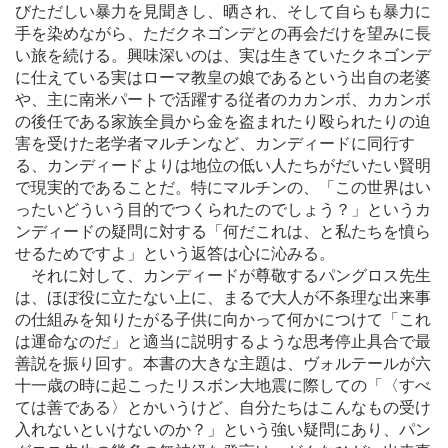
びただしい暴力を見聞きし、晒され、そして自らも暴力に
手を染めながら、ただクネゴンデとの再会だけを望みに長
い旅を続ける。興味深いのは、実は生きていたクネゴンデ
に仕えている実はローマ教皇の娘であるという出自の老婆
や、主に南米パートで活躍する従者のカカンボ、カカンボ
の後任である家族全員から金を盗まれたり殴られたりの迫
害を受けた老学者マルチンなど、カンディードに同行す
る、カンディードよりは地位の低い人たちがだいたい賢明
で現実的であることだ。特にマルチンの、「この世界はい
ったいどういう目的でつくられたのでしょう？」というカ
ンディードの疑問に対する「何だこれは、と私たちを憤ら
せるためですよ」という返答は心に沁みる。
それに対して、カンディードが尊敬するパングロス先生
は、ほぼ役に立たない上に、まるで大人が不条理な出来事
の仕組みを知りたがる子供に向かって何かにつけて「これ
は運命なのだ」と適当に説明するような思考停止具合で最
善説を振り回す。本書の大きな主題は、ヴォルテールが六
十一歳の時に起こったリスボン大地震に際しての「〈すべ
ては善である〉とかいうけど、自分たちはこんなもの受け
入れないといけないのか？」という強い疑問にあり、パン