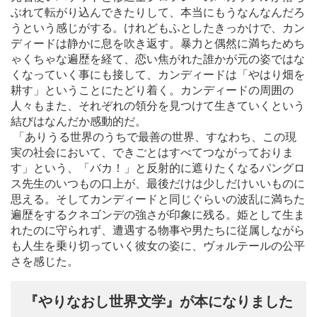
ぶれて転がり込んできたりして、本当にもうなんなんだろ
うという感じがする。けれどもふとしたきっかけで、カン
ディードは静かに息を吹き返す。暴力と偶然に満ちためち
ゃくちゃな遍歴を経て、恋い焦がれた誰かが元の姿ではな
くなっていく事にも接して、カンディードは「やはり畑を
耕す」ということにたどり着く。カンディードの周囲の
人々もまた、それぞれの領分を見つけて生きていくという
結びはなんだか感動的だ。
「ありうる世界のうちで最善の世界、すなわち、この現
実の社会において、できごとはすべてつながっておりま
す」という、「バカ！」と反射的に遮りたくなるパングロ
ス先生のいつもの口上が、最後だけは少しだけいいものに
思える。そしてカンディードと同じぐらいの波乱に満ちた
遍歴をするクネゴンデの強さが印象に残る。姫として生ま
れたのに守られず、遭遇する物事や男たちに従属しながら
も人生を乗り切っていく彼女の姿に、ヴォルテールの公平
さを感じた。
『やりなおし世界文学』が本になりました