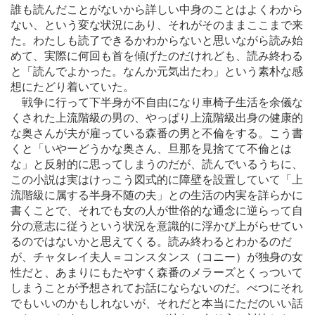
誰も読んだことがないから詳しい中身のことはよくわから
ない、という変な状況にあり、それがそのままここまで来
た。わたしも読了できるかわからないと思いながら読み始
めて、実際に何回も首を傾げたのだけれども、読み終わる
と「読んでよかった。なんか元気出たわ」という素朴な感
想にたどり着いていた。
戦争に行って下半身が不自由になり車椅子生活を余儀な
くされた上流階級の男の、やっぱり上流階級出身の健康的
な奥さんが夫が雇っている森番の男と不倫をする。こう書
くと「いやーどうかな奥さん、旦那を見捨てて不倫とは
な」と反射的に思ってしまうのだが、読んでいるうちに、
この小説は実はけっこう図式的に障壁を設置していて「上
流階級に属する半身不随の夫」との生活の内実を詳らかに
書くことで、それでも女の人が世俗的な通念に逆らって自
分の意志に従うという状況を意識的に浮かび上がらせてい
るのではないかと思えてくる。読み終わるとわかるのだ
が、チャタレイ夫人＝コンスタンス（コニー）が独身の女
性だと、あまりにもたやすく森番のメラーズとくっついて
しまうことが予想されてお話にならないのだ。べつにそれ
でもいいのかもしれないが、それだと本当にただのいい話