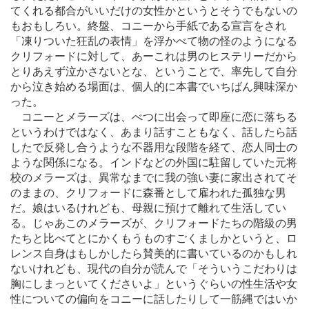
てくれる都合がいいだけの女性かというとそうでもないの
もおもしろい。終盤、コニーから手紙である宣言をされ
「凍りついた狂乱の表情」を浮かべて物の怪のようになる
クリフォードに対して、あーこれは男のヒステリーだから
とりあえず泣かさないとな、ということで、率先して自分
から泣き始める場面は、個人的に本書でいちばん興味深か
った。
コニーとメラーズは、べつに出会って即座に恋に落ちる
というわけではなく、あまり話すこともなく、話したら話
したで反発し合うような不器用な段階を経て、恋人同士の
ような関係になる。インドなどの外国に駐留していた元将
校のメラーズは、異常なまでに我の強い妻に家出されてそ
のままの、クリフォードに森番として雇われた孤独な男
だ。娘はいるけれども、母親に預けて離れて生活してい
る。じゃあこのメラーズが、クリフォードたちの階級の男
たちと比べてとにかくもうものすごくましかというと、ロ
レンス自身はもしかしたら賛美的に書いているのかもしれ
ないけれども、現代の自分が読んで「そういうこだわりは
胸にしまっといてくださいよ」というぐらいの性生活や女
性についての偏向をコニーに話したりして一筋縄ではいか