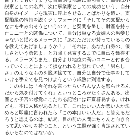
説家としての名声、次に事業家としての成功という、自分
自身のイメージを現実に浮上させることばかりを追い、支
配階級の矜持を説くクリフォードに「そしてその支配から
なにを生み出そうというの？」と疑問を呈し、財産を持っ
たコニーとの関係について、自分は単なる貴婦人の男妾じ
ゃないと揺れるメラーズに「あなただけが持っているもの
を教えてあげましょうか？」「それは、あなた自身の、優
しさという勇気よ」と力強く発言するまでに自己を獲得す
る。メラーズもまた、自分より地位の高いコニーと付き合
っていくことによって損なわれると恐れていた「男らし
さ」のようなものを脱ぎ捨てて、自分は自分で仕事をして
いける手立てを見つけようという成熟に到達する。
この本には「今それを言ったらいろんな人を怒らせるん
だから気を付けてくれ」というところがたくさんある。出
産とか子宮の感覚にこだわる記述には正直辟易する。けれ
ども、本に人格があるとして、これはいい人か悪い人か決
めろと即座に言われたら「この本はいい人だ」と答えるだ
ろうと思えるのは、結局、目の前の人間にちゃんと向き合
って思いやりを持つこと、という主題が強く肯定されてい
るからなのではないか。