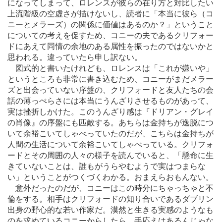
になってしまって、ロレンスが彼らの在り方と対比したい
上流階級の空虚さが描けないし、読者に「本当に彼ら（コ
ニーとメラーズ）の関係に価値はあるのか？」ということ
についての考えを促すため、コニーの夫であるクリフォー
ドにあえて同情の余地のある属性を振ったのではないかと
思われる。違っていたら申し訳ない。
図式的と書いたけれども、ロレンスは「これが嫌いや」
というところも非常に書き込むため、コニーがまだメラー
ズと出会っていない序盤の、クリフォードと友人たちの会
話の薄っぺらさには本当にうんざりさせるものがあって、
実は挫折しかけた。このうんざり感は『ドリアン・グレイ
の肖像』の序盤にも匹敵する。あちらは金持ちが逸脱につ
いて余裕こいてしゃべっていたのだが、こちらは金持ちが
人間の生活について余裕こいてしゃべっている。クリフォ
ードとその周囲の人々の様子を読んでいると、「懸命に生
きていないことは、誰もがうらやむようで実はつまらな
い」ということがつくづくわかる。おまえらおもんない。
意外だったのだが、コニーはこの時分にちゃっちゃと不
倫をする。相手はクリフォードの知り合いであるダブリン
出身の野心的な若い作家だ。漠然と生きる実感のようなも
のを求めているコニーからしたら、手応えはあるんじゃな