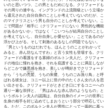
いのと思いつつ、この男ともだめになる。クリフォードも
その周りの連中も、イングランドの上流階級という立場か
ら還元された自分自身のことしか考えていないのだが、こ
のマイクリスという男も自分のことしか考えていない。こ
こで問題が「相手に（クリフォードにない）男性的な機能
があるかないか」ではなく「こいつらが結局自分のことし
か考えてないし、自分自身しか愛せない」ことであるのが
浮かび上がる。そして刺激のあるなしの問題でもない。
「男というものはだれでも、ほんとうのことがわかって
みると、赤ん坊なんですわ」と言う女性も登場する。クリ
フォードの看護をする寡婦のボルトン夫人だ。クリフォー
ドの地位に憧れを抱き、それを庇護することに満足しなが
らどこかで嫌悪感を抱き、美しいが噂好きでクリフォード
はげわし
とき
あさ
から「うちの
禿鷲
、うちの
朱鷺
、うちのごみ
漁
り鳥」と呼
ばれる彼女は、コニー以上に世の中のたくさん女の人を思
い出させる。クリフォードがときどき口にするコニーへの
通り一遍な崇拝と、「男はみんな赤ん坊のようなもの」と
いうボルトン夫人の認識は、自分自身のイメージの世界に
生身の相手を封じ込めてしまおうという部分で呼応してい
る。ただ、このボルトン夫人が男性にとって一面的に慕っ