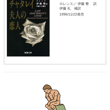
ロレンス／
伊藤 整
訳
伊藤 礼 補訳
1996/11/22発売