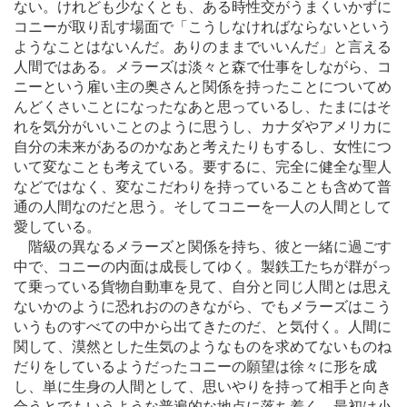
ない。けれども少なくとも、ある時性交がうまくいかずに
コニーが取り乱す場面で「こうしなければならないという
ようなことはないんだ。ありのままでいいんだ」と言える
人間ではある。メラーズは淡々と森で仕事をしながら、コ
ニーという雇い主の奥さんと関係を持ったことについてめ
んどくさいことになったなあと思っているし、たまにはそ
れを気分がいいことのように思うし、カナダやアメリカに
自分の未来があるのかなあと考えたりもするし、女性につ
いて変なことも考えている。要するに、完全に健全な聖人
などではなく、変なこだわりを持っていることも含めて普
通の人間なのだと思う。そしてコニーを一人の人間として
愛している。
階級の異なるメラーズと関係を持ち、彼と一緒に過ごす
中で、コニーの内面は成長してゆく。製鉄工たちが群がっ
て乗っている貨物自動車を見て、自分と同じ人間とは思え
ないかのように恐れおののきながら、でもメラーズはこう
いうものすべての中から出てきたのだ、と気付く。人間に
関して、漠然とした生気のようなものを求めてないものね
だりをしているようだったコニーの願望は徐々に形を成
し、単に生身の人間として、思いやりを持って相手と向き
合うとでもいうような普遍的な地点に落ち着く。最初は小