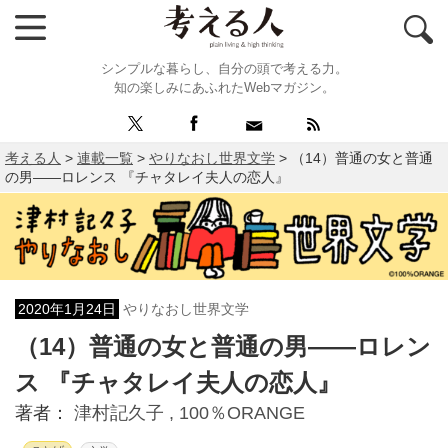
シンプルな暮らし、自分の頭で考える力。
知の楽しみにあふれたWebマガジン。
考える人
>
連載一覧
>
やりなおし世界文学
>
（14）普通の女と普通
の男――ロレンス 『チャタレイ夫人の恋人』
2020年1月24日
やりなおし世界文学
（14）普通の女と普通の男――ロレン
ス 『チャタレイ夫人の恋人』
著者：
津村記久子 ,
100％ORANGE