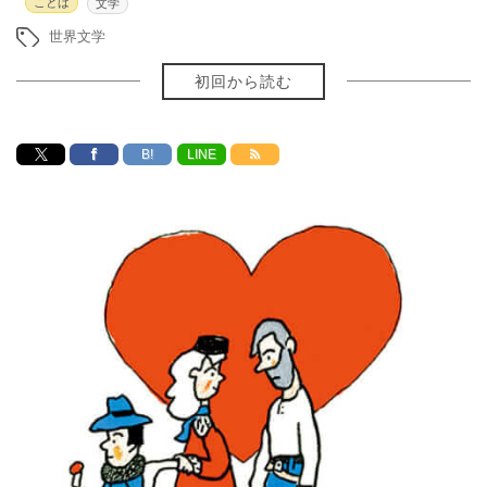
ことば
文学
世界文学
初回から読む
B!
LINE