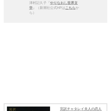
津村記久子『
やりなおし世界文
学
』（新潮社公式HPは
こちら
か
ら）
完訳チャタレイ夫人の恋人