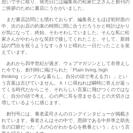
思いで手に取り、発売日には編集長の松家仁之さんと創刊の
ご挨拶のために書店にうかがいました。
まだ書店訪問にも慣れておらず、編集長ともほぼ初対面の
中、次のお店の約束の時間に間に合うだろうかと時計ばかり
が気になって、終始、そわそわしていました。そんな私に松
家さんがやわらかな笑顔で接してくれたこと、そして、新雑
誌の門出を祝うようなすっきりと晴れた一日だったことを覚
えています。
あれから四半世紀が過ぎ、ウェブマガジンとして衣替えし
た今でも、創刊時に掲げられた「Plain living, high
thinking（シンプルな暮らし、自分の頭で考える力）」とい
う言葉は古びていません。ＡＩに尋ねれば瞬時に答えが返っ
てくる時代だからこそ、それらしい言葉に飛びつくのではな
く、自分の頭で考え、心の声に耳を澄ませることの大切さは
増しているように感じます。
創刊号には、養老孟司さんのロングインタビューが掲載さ
れています。養老さんはその中で、恩師である中井準之助先
生の口癖だった「人の心がわかる心を教養という」という言