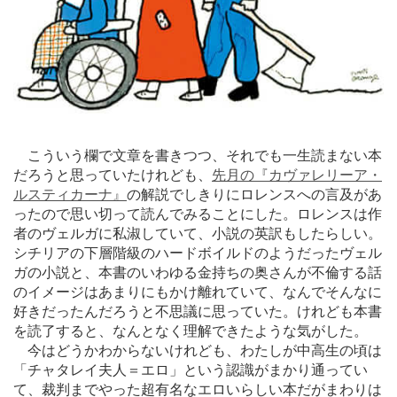
こういう欄で文章を書きつつ、それでも一生読まない本
だろうと思っていたけれども、
先月の『カヴァレリーア・
ルスティカーナ』
の解説でしきりにロレンスへの言及があ
ったので思い切って読んでみることにした。ロレンスは作
者のヴェルガに私淑していて、小説の英訳もしたらしい。
シチリアの下層階級のハードボイルドのようだったヴェル
ガの小説と、本書のいわゆる金持ちの奥さんが不倫する話
のイメージはあまりにもかけ離れていて、なんでそんなに
好きだったんだろうと不思議に思っていた。けれども本書
を読了すると、なんとなく理解できたような気がした。
今はどうかわからないけれども、わたしが中高生の頃は
「チャタレイ夫人＝エロ」という認識がまかり通ってい
て、裁判までやった超有名なエロいらしい本だがまわりは