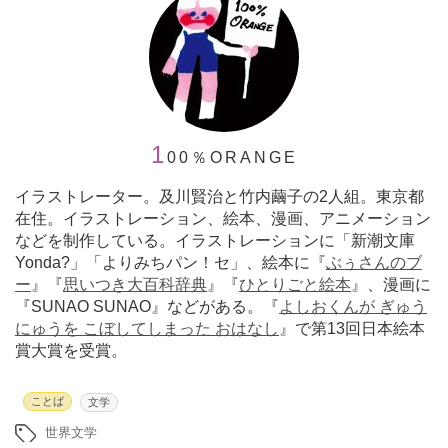
1
00％ORANGE
イラストレーター。及川賢治と竹内繭子の2人組。東京都
在住。イラストレーション、絵本、漫画、アニメーション
などを制作している。イラストレーションに「新潮文庫
Yonda?」「よりみちパン！セ」、絵本に『
ぶぅさんのブ
ー
』『
思いつき大百科辞典
』『
ひとりごと絵本
』、漫画に
『SUNAO SUNAO』などがある。『
よしおくんが ぎゅう
にゅうを こぼしてしまった おはなし
』で第13回日本絵本
賞大賞を受賞。
ことば
文学
世界文学