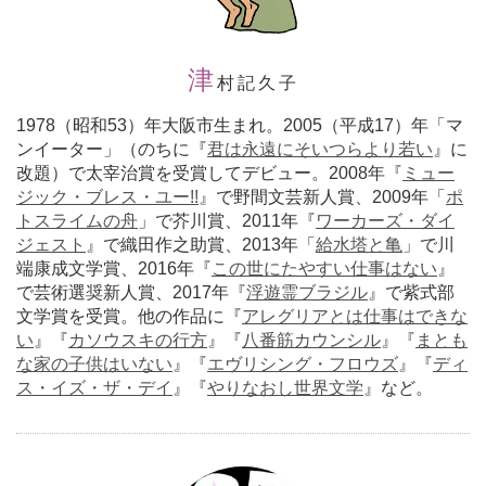
津
村記久子
1978（昭和53）年大阪市生まれ。2005（平成17）年「マ
ンイーター」（のちに『
君は永遠にそいつらより若い
』に
改題）で太宰治賞を受賞してデビュー。2008年『
ミュー
ジック・ブレス・ユー!!
』で野間文芸新人賞、2009年「
ポ
トスライムの舟
」で芥川賞、2011年『
ワーカーズ・ダイ
ジェスト
』で織田作之助賞、2013年「
給水塔と亀
」で川
端康成文学賞、2016年『
この世にたやすい仕事はない
』
で芸術選奨新人賞、2017年『
浮遊霊ブラジル
』で紫式部
文学賞を受賞。他の作品に『
アレグリアとは仕事はできな
い
』『
カソウスキの行方
』『
八番筋カウンシル
』『
まとも
な家の子供はいない
』『
エヴリシング・フロウズ
』『
ディ
ス・イズ・ザ・デイ
』『
やりなおし世界文学
』など。