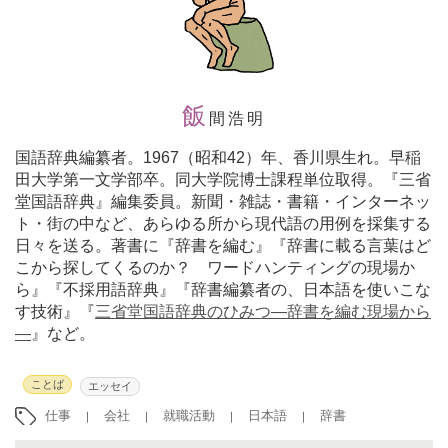
飯
間浩明
国語辞典編纂者。1967（昭和42）年、香川県生れ。早稲
田大学第一文学部卒。同大学院博士課程単位取得。『三省
堂国語辞典』編集委員。新聞・雑誌・書籍・インターネッ
ト・街の中など、あらゆる所から現代語の用例を採集する
日々を送る。著書に『辞書を編む』『辞書に載る言葉はど
こから探してくるのか？ ワードハンティングの現場か
ら』『不採用語辞典』『辞書編纂者の、日本語を使いこな
す技術』『
三省堂国語辞典のひみつ―辞書を編む現場から
―
』など。
ことば
エッセイ
仕事
会社
就職活動
日本語
辞書