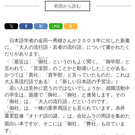
初回から読む
B!
LINE
日本語学者の金田一秀穂さんが２００３年に出した新書
に、「大人の流行語・若者の流行語」について書かれたく
だりがあります。
おんしゃ
〈〔最近は〕「
御社
」というのもよく聞く。「御学部」と
言われて、「音楽部」のことかと勘違いしたことがある。
かつては「貴社」「貴学部」と言っていたものだ。これは
大人系流行語である〉（『新しい日本語の予習法』）
若い人は意外に思うのではないでしょうか。就職活動中
の学生は、面接で「御社」「御社」と連発します。その
「御社」は、「大人の流行語」だというのです。
「御社」は、一種の業界用語とも見られています。糸井
しげさと
重里
監修『オトナ語の謎。』は、会社ムラの用語を集めた
へいしゃ
面白い本ですが、そこには「御社」「
弊社
」も出ていま
す。