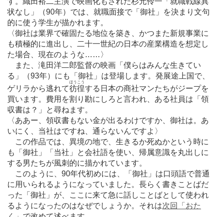
す。織田裕二主演で映画化もされた杉元
伶一
「就職戦線異
状なし」（90年）では、就職面接で「御社」を決まり文句
的に使う学生が描かれます。
〈御社は業界で確固たる地位を築き、かつまた新規事業に
も積極的に進出し、二十一世紀の日本の産業構造を想定し
た場合、現在のような
…
…〉
また、滝田洋二郎監督の映画「僕らはみんな生きてい
る」（93年）にも「御社」は登場します。発展途上国で、
ほうこう
ゲリラから逃れて
彷徨
する日本の商社マンたちがジープを
買います。費用を割り勘にしろと言われ、ある社員は「領
収書は？」と尋ねます。
〈ああー、領収書もない金が出るわけですか、御社は。あ
いにく、当社はですね、通らないんですよ〉
この作品では、異境の地で、生きるか死ぬかという時に
も「御社」「当社」と会社語を使い、帰属意識を丸出しに
する男たちが風刺的に描かれています。
このように、90年代初めには、「御社」は口頭語で普通
に用いられるようになっていました。長らく書きことばだ
った「御社」が、ここに来て急に話しことばとして使われ
るようになったのはなぜでしょうか。それは
次回「おた
く」
で改めて述べます。