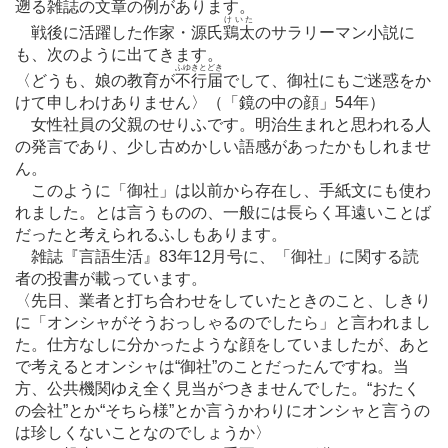
遡る雑誌の文章の例があります。
けいた
戦後に活躍した作家・源氏
鶏太
のサラリーマン小説に
も、次のように出てきます。
ふゆきとどき
〈どうも、娘の教育が
不行届
でして、御社にもご迷惑をか
けて申しわけありません〉（「鏡の中の顔」54年）
女性社員の父親のせりふです。明治生まれと思われる人
の発言であり、少し古めかしい語感があったかもしれませ
ん。
このように「御社」は以前から存在し、手紙文にも使わ
れました。とは言うものの、一般には長らく耳遠いことば
だったと考えられるふしもあります。
雑誌『言語生活』83年12月号に、「御社」に関する読
者の投書が載っています。
〈先日、業者と打ち合わせをしていたときのこと、しきり
に「オンシャがそうおっしゃるのでしたら」と言われまし
た。仕方なしに分かったような顔をしていましたが、あと
で考えるとオンシャは“御社”のことだったんですね。当
方、公共機関ゆえ全く見当がつきませんでした。“おたく
の会社”とか“そちら様”とか言うかわりにオンシャと言うの
は珍しくないことなのでしょうか〉