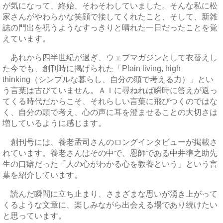
が気になって、終始、そわそわしていました。そんな私に松
家さんがやわらかな笑顔で接してくれたこと、そして、新雑
誌の門出を祝うようなすっきりと晴れた一日だったことを覚
えています。
あれから四半世紀が過ぎ、ウェブマガジンとして衣替えし
た今でも、創刊時に掲げられた「Plain living, high
thinking（シンプルな暮らし、自分の頭で考える力）」とい
う言葉は古びていません。ＡＩに尋ねれば瞬時に答えが返っ
てくる時代だからこそ、それらしい言葉に飛びつくのではな
く、自分の頭で考え、心の声に耳を澄ませることの大切さは
増しているように感じます。
創刊号には、養老孟司さんのロングインタビューが掲載さ
れています。養老さんはその中で、恩師である中井準之助先
生の口癖だった「人の心がわかる心を教養という」という言
葉を紹介しています。
読んだ瞬間に立ち止まり、さまざまな思いが湧き上がって
くるような文章に、楽しみながら出会える場であり続けたい
と思っています。