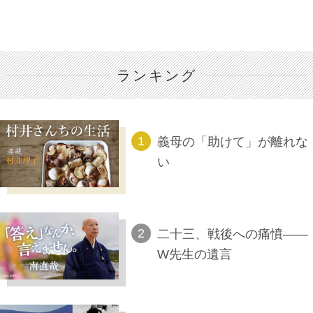
ランキング
義母の「助けて」が離れな
い
二十三、戦後への痛憤――
W先生の遺言