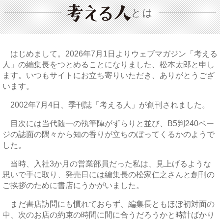
とは
はじめまして。2026年7月1日よりウェブマガジン「考える
人」の編集長をつとめることになりました、松本太郎と申し
ます。いつもサイトにお立ち寄りいただき、ありがとうござ
います。
2002年7月4日、季刊誌「考える人」が創刊されました。
目次には当代随一の執筆陣がずらりと並び、B5判240ペー
ジの誌面の隅々から知の香りが立ちのぼってくるかのようで
した。
当時、入社3か月の営業部員だった私は、見上げるような
思いで手に取り、発売日には編集長の松家仁之さんと創刊の
ご挨拶のために書店にうかがいました。
まだ書店訪問にも慣れておらず、編集長ともほぼ初対面の
中、次のお店の約束の時間に間に合うだろうかと時計ばかり