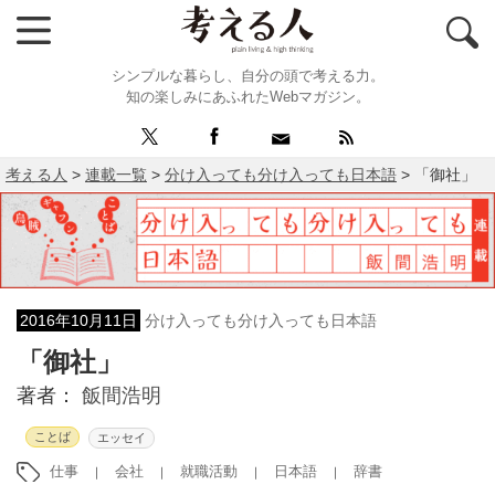
シンプルな暮らし、自分の頭で考える力。
知の楽しみにあふれたWebマガジン。
考える人
>
連載一覧
>
分け入っても分け入っても日本語
>
「御社」
2016年10月11日
分け入っても分け入っても日本語
「御社」
著者：
飯間浩明
ことば
エッセイ
仕事
会社
就職活動
日本語
辞書