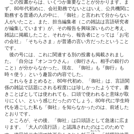
この投書からは、いくつか重要なことが分かります。ま
ず、80年代初めに、会社勤務でないとはいえ、公共機関に
勤務する普通の人の中に、「御社」と言われて分からない
人がいたこと。また、担当編集者（この雑誌は言語研究者
が編集しています）が、その報告を興味深いものと考え、
雑誌に掲載したこと。それから、報告者にとっては「お宅
の会社」「そちらさま」が普通の言い方だったということ
です。
後の号には、これに関連する別の投書も掲載されまし
た。「自分は『オンコウさん』（御行さん。相手の銀行の
こと）が分からなかった。現在、『御社』も『御行』も
時々使う」という趣旨の内容でした。
これらをまとめると、80年代初め、「御社」は、言語関
係の雑誌で話題にされる程度には珍しかったようです。書
きことばとしては使われても、口頭で使われると意味が取
りにくい、という感じだったのでしょう。80年代に学生時
代を過ごした私も「御社」を知らなかったのは、前述した
とおりです。
ところが、その後、「御社」は口頭語として急速に広ま
ります。「大人の流行語」と認識されたのはこのためで
れいいち