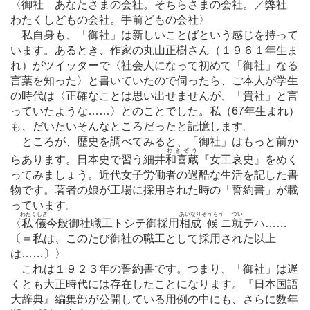
〈御社 あなたさまの会社。そちらさまの会社。／弊社
わたくしどもの会社。手前どもの会社〉
私自身も、「御社」は新しいことばという感じを持って
います。あるとき、作家の丸山正樹さん（１９６１年生ま
れ）がツイッターで〈社会人になって初めて「御社」なる
言葉を知った〉と書いていたので伺ったら、ご本人が学生
の時代は〈正確なことは思い出せませんが、「貴社」と言
っていたような
…
…〉とのことでした。私（67年生まれ）
も、だいたいそんなところだったと記憶します。
ところが、歴史を調べてみると、「御社」はもっと前か
わきぞう
らあります。日本史で習う細井
和喜蔵
『女工哀史』をめく
ってみましょう。近代女子労働者の過酷な生活を記した書
物です。著者の娘が工場に採用された時の「誓約書」が載
っています。
わたくしぎ
あいなり
そうろう
つい
〈
私儀
今般御社職工トシテ御採用
相成
候
ニ
就
テハ
…
…
〔＝私は、このたび御社の職工として採用された以上
は
…
…〕〉
これは１９２３年の誓約書です。つまり、「御社」は遅
くとも大正時代には存在したことになります。『日本国語
大辞典』編集部が公開している用例の中にも、さらに数年