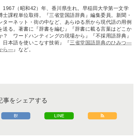
1967（昭和42）年、香川県生れ。早稲田大学第一文学
博士課程単位取得。『三省堂国語辞典』編集委員。新聞・
ンターネット・街の中など、あらゆる所から現代語の用例
を送る。著書に『辞書を編む』『辞書に載る言葉はどこか
か？ ワードハンティングの現場から』『不採用語辞典』
、日本語を使いこなす技術』『
三省堂国語辞典のひみつ―
から―
』など。
記事をシェアする
B!
LINE