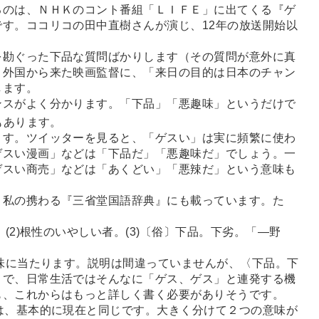
るのは、ＮＨＫのコント番組「ＬＩＦＥ」に出てくる『ゲ
す。ココリコの田中直樹さんが演じ、12年の放送開始以
勘ぐった下品な質問ばかりします（その質問が意外に真
、外国から来た映画監督に、「来日の目的は日本のチャン
します。
スがよく分かります。「下品」「悪趣味」というだけで
もあります。
す。ツイッターを見ると、「ゲスい」は実に頻繁に使わ
ゲスい漫画」などは「下品だ」「悪趣味だ」でしょう。一
ゲスい商売」などは「あくどい」「悪辣だ」という意味も
、私の携わる『三省堂国語辞典』にも載っています。た
(2)根性のいやしい者。(3)〔俗〕下品。下劣。「―野
味に当たります。説明は間違っていませんが、〈下品。下
まで、日常生活ではそんなに「ゲス、ゲス」と連発する機
も、これからはもっと詳しく書く必要がありそうです。
は、基本的に現在と同じです。大きく分けて２つの意味が