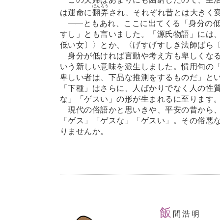
ほんろう
は運命に
翻弄
され、それぞれ昔とは大きく
―
―ともあれ、ここに出てくる「身分の
すし」とも言いました。「源氏物語」には
低い女〕〉とか、〈げすげすしき法師ばら
身分が低ければ言動や考え方も卑しくなる
いう新しい意味を派生しました。慣用句の
卑しい者は、下品な推測をするものだ」と
「下種」はさらに、人ばかりでなく人の性
な」「ゲスい」の形が生まれるに至ります
現代の俗語かと思いきや、平安の昔から、
「ゲス」「ゲスな」「ゲスい」。その俗悪
りませんか。
飯
間浩明