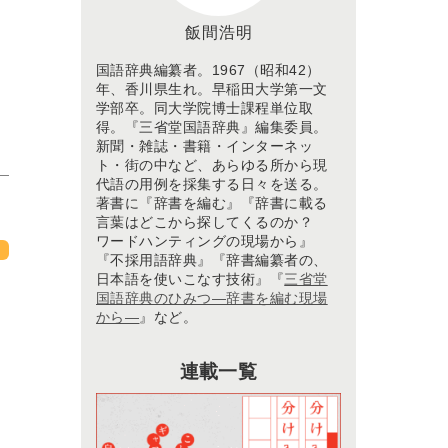
飯間浩明
国語辞典編纂者。1967（昭和42）
年、香川県生れ。早稲田大学第一文
学部卒。同大学院博士課程単位取
得。『三省堂国語辞典』編集委員。
新聞・雑誌・書籍・インターネッ
ト・街の中など、あらゆる所から現
代語の用例を採集する日々を送る。
著書に『辞書を編む』『辞書に載る
言葉はどこから探してくるのか？
ワードハンティングの現場から』
『不採用語辞典』『辞書編纂者の、
日本語を使いこなす技術』『
三省堂
国語辞典のひみつ―辞書を編む現場
から―
』など。
連載一覧