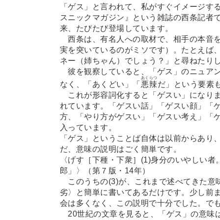
「ゲス」と言われて、私がすぐイメージす
スニックマガジン』という雑誌の西条記者で
来、たびたび登場しています。
西条は、有名人への取材で、相手の本音を
実を突いているのがミソです）。たとえば
ネー（姉ちゃん）でしょう？」と尋ねたり
彼を観察していると、「ゲス」のニュアン
あくらつ
なく、「あくどい」「
悪辣
だ」という要素
これが形容詞化すると「ゲスい」になりま
れています。「ゲスい話」「ゲスい顔」「
方、「やり方がゲスい」「ゲスい考え」「
入っています。
「ゲス」ということば自体は以前からあり
だ、意味の説明はごく簡単です。
〈げす［下種・下衆］(1)身分のいやしい者。
郎」〉（第７版・14年）
このうちの(3)が、これまで述べてきた意
劣〉と簡単に書いてあるだけです。少し前
会は多くなく、この説明で十分でした。で
20世紀の文章を見ると、「ゲス」の意味