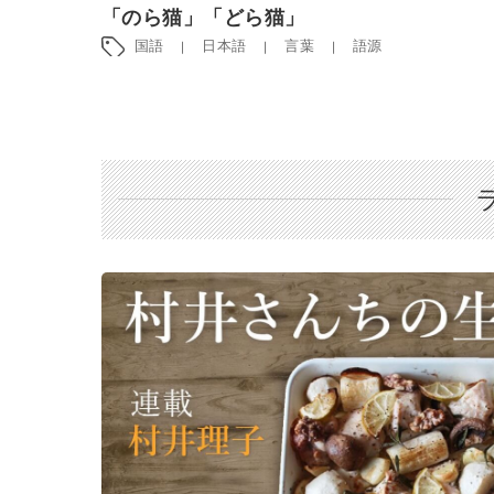
「のら猫」「どら猫」
国語
日本語
言葉
語源