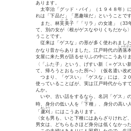
あります。
太宰治「グッド・バイ」（１９４８年）に
れは「下品だ」「悪趣味だ」ということで
ふみこ
また、林
芙美子
「「リラ」の女達」（33
て、別の女が〈根がゲスなやりくちだから
うことです。
従来は「ゲスな」の形が多く使われました
しゃれぼ
かなり昔からありました。江戸時代の
洒落
女屋に来た男が語るせりふの中にこうあり
〈「ふた子」という、げすい新〔＝ゲスい
て、帰ろうとおもった所へ〉（仮名遣い改
つまり、「ゲスい」「ゲスな」には、２０
使っていることばが、実は江戸時代からす
んか。
いや、古い話をするなら、名詞「ゲス」の
げす
時、身分の低い人を「
下種
」、身分の高い
あしかり
「
蘆刈
」にはこうあります。
〈女も男も、いと下種にはあらざりけれど
男女は、どちらもさほど身分は低くなかっ
この夫婦はあまりにも困窮したので、生活