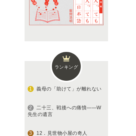
ランキング
義母の「助けて」が離れない
二十三、戦後への痛憤――W
先生の遺言
12．見世物小屋の奇人