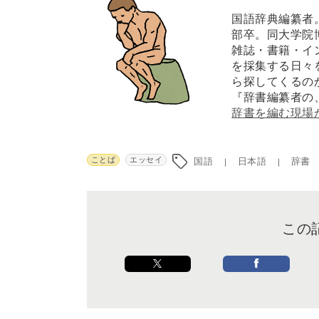
国語辞典編纂者。
部卒。同大学院
雑誌・書籍・イ
を採集する日々
ら探してくるの
『辞書編纂者の
辞書を編む現場
ことば
エッセイ
国語
日本語
辞書
この