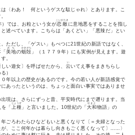
は〈わあ！ 何というゲスな駄じゃれ〉とあります。こ
す。
こいがたき
年）では、お粒という女が
恋敵
に意地悪をすることを指し
〉と述べています。こちらは「あくどい」「悪辣だ」とい
。ただし、「ゲスい」もべつに21世紀の新語ではなく、
ん
みち
かきがら
本
「
美地
の
蛎殻
」（１７７９年）にも実例が見えます。遊
ます。
い
新しい遊女〕を呼ばせたから、
云
いてえ事をまきちらし
める）
０年以上の歴史があるのです。今の若い人が新語感覚で
でにあったというのは、ちょっと面白い事実ではありませ
出現は、さらにずっと昔、平安時代にまで遡ります。当
じょうず
やまと
人を「
上種
」と言いました。10世紀の「
大和
物語」の
、年ごろわたらひなどもいと悪くなりて〔＝夫婦となった
たが、ここ何年かは暮らし向きもごく悪くなって〕
…
…〉
のために妻は都に行き、夫は残りました。その後、二人