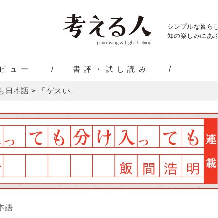
シンプルな暮ら
知の楽しみにあふ
ビュー
書評・試し読み
も日本語
>
「ゲスい」
本語