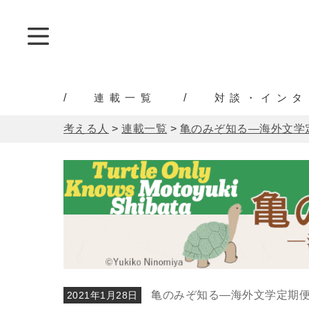
連載一覧
対談・インタ
考える人
>
連載一覧
>
亀のみぞ知る―海外文学
亀のみぞ知る―海外文学定期
2021年1月28日