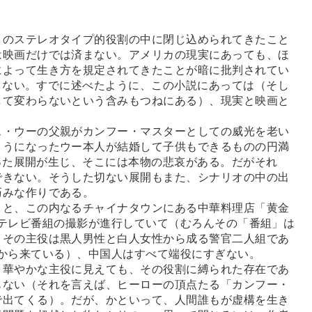
のステレオタイプ的役割の中に閉じ込められてきたこと
は映画だけでは済まない。アメリカの現実にあっても、ほ
によって生き方を規定されてきたことが暗に批判されてい
くない。すでに述べたように、この小説にあっては（そし
して変わらないという含みもつねにある）、現実と映画と
・ウーの父親がカンフー・マスターとしての威光を老い
ようになったウー本人が結婚して子供もできるものの円満
った展開が生じ、そこには本物の悲哀がある。だがそれ
できない。そうした切ない展開もまた、シナリオの中の出
巧みな作りである。
と、この内なるチャイナタウンにある中華料理店「黄金
テレビ番組の撮影が進行していて（むろんその「番組」は
、その主役は黒人男性と白人女性から成る警官二人組であ
から来ている）、中国人はすべて端役にすぎない。
華やかな主役に見えても、その役割に縛られた存在であ
もない（それを言えば、ヒーローの頂点たる「カンフー・
で出てくる）。だが、かといって、人間誰もが虚構を生き