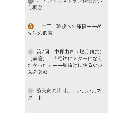
7. インドレストラン料理とい
う概念
二十三、戦後への痛憤――W
先生の遺言
第7回 中原由貴（煌月爽矢）
（前篇） 「絶対にスターになり
たかった」――底抜けに明るい少
女の挑戦
義実家の片付け、いよいよス
タート！