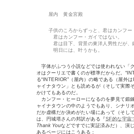
屋内 黄金宮殿
子供のころからずっと、君はカンフー
君はカンフー・ガイではない。
君は目下、背景の東洋人男性だが、
明日には、叶うかも。
字体がふつう小説などでは使われない「ク
オはクーリエで書くのが標準だからだ。“IN
る“INTERIOR”（屋内）の略である（屋外は
ャイナタウン」とも読めるが（そして実際
かけてもあるのだ。
カンフー・ヒーローになるのを夢見て鍛錬
ャイナタウンの中のようでもあり、シナリ
だか虚構だか決めがたい場にあって（そし
は、円城塔さんの邦訳がある『
SF的な宇
Thank You
などですでに実証済みだ）、演
あるページにはこうある：