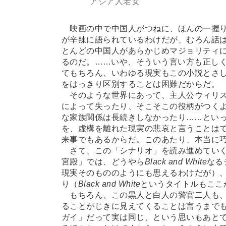
アジア人老女
映画の中で中国人がつねに、ほんの一握り
が辛辣に語られているわけだが、むろん話
とんどの中国人があらかじめマジョリティ
るのだ。
…
…いや、そういう言い方も正し
てもちろん、いわゆる現実もこの小説とさ
をはっきり区別することは困難だからだ。
そのような世界にあって、主人公ウィリス
によって失ったり、そこそこの役柄がつく
な家族関係は長続きしなかったり
…
…とい
を、虚構を離れた現実の悲哀と言うことは
来事でもあるからだ。このあたり、本当に
さて、この「シナリオ」を読み進めていく
宮殿」では、どうやら
Black and White
なる
現実そのもののようにも思えるわけだが）
り（
Black and White
というタイトルもここ
もちろん、この黒人と白人の警官二人も、
ることがじきに見えてくることは言うまで
ガイ」だって実は同じ、という思いもあと