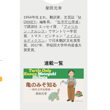
柴田元幸
1954年生まれ。翻訳家。文芸誌『
M
ONKEY
』編集長。『
生半可な學者
』
で講談社 エッセイ賞、『
アメリカ
ン・ナルシス
』でサントリー学芸
賞、トマス・ピンチョン『
メイスン
＆ディクスン
』で日本翻訳文化賞受
賞。2017年、早稲田大学坪内逍遙大
賞受賞。
連載一覧