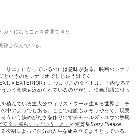
・ガイになることを夢見てきた。
鍛錬は積んでいる。
ーリエ」になっているのには意味がある。映画のシナリ
T.”というのもシナリオでしじゅう出てく
EXT. = EXTERIOR）。つまりこのタイトル、「内なるチ
そういう意味も込められているのだが）、映画用語に引っ
を積んでいる主人公ウィリス・ウーが生きる世界は、チ
オの中のようでもある。ここでは誰もがそうやって、現実
てそういう決めがたさを作り出すチャールズ・ユウの手腕
宙で安全に暮らすっていうこと』
や短篇集
Sorry Please
じる役割によって自分の人生を組み立てようとしている。