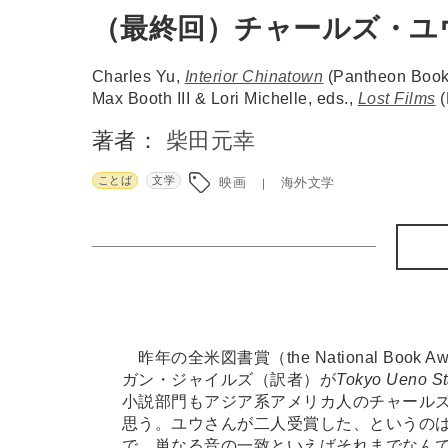
（最終回）チャールズ・ユ
Charles Yu,
Interior Chinatown
(Pantheon Book
Max Booth III & Lori Michelle, eds.,
Lost Films
(
著者：
柴田元幸
ことば
文学
映画
海外文学
昨年の全米図書賞（the National Bo
ガン・ジャイルズ（訳者）が
Tokyo Ueno St
小説部門もアジア系アメリカ人のチャール
思う。ユウさんが二人受賞した、というの
で、単なる音の一致といえばそれまでなん