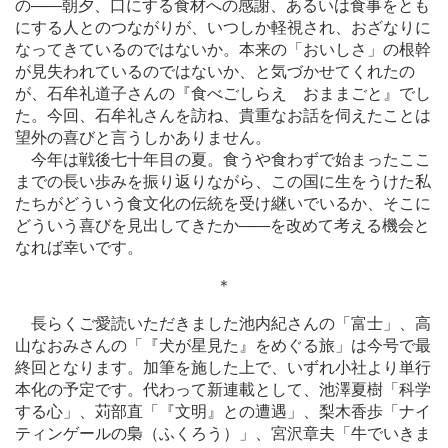
の
―
―朝夕、口にする食材への感謝、あるいは食事をとも
にする人とのつながりが、いつしか軽視され、おざなりに
なってきているのではないか。本来の「おいしさ」の根幹
が見失われているのではないか、と気づかせてくれたの
が、石牟礼道子さんの『食べごしらえ おままごと』でし
た。今回、石牟礼さんを訪ね、貴重なお話を伺えたことは
望外の喜びと言うしかありません。
今年は戦後七十年目の夏。食うや食わずで始まったここ
までの長い歩みを振り返りながら、この国に生をうけた私
たちがどういう食文化の伝統を受け継いでいるか、そこに
どういう喜びを見出してきたか
―
―を改めて考える機会と
なれば幸いです。
＊
長らくご愛読いただきました池内紀さんの「富士」、高
山なおみさんの「『犬が星見た』をめぐる旅」は今号で最
終回となります。加筆を施した上で、いずれ小社より単行
本化の予定です。代わって新連載として、池澤夏樹「科学
する心」、苅部直「『文明』との遭遇」、梨木香歩「ナイ
ティンゲールの梟（ふくろう）」、宮沢章夫「牛でいきま