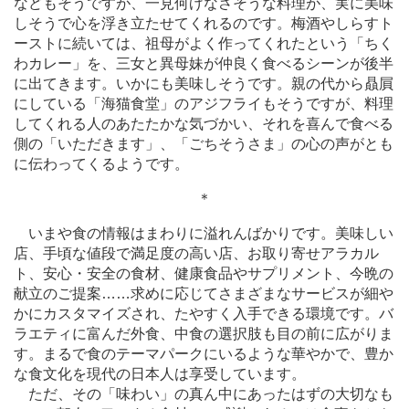
などもそうですが、一見何げなさそうな料理が、実に美味
しそうで心を浮き立たせてくれるのです。梅酒やしらすト
ーストに続いては、祖母がよく作ってくれたという「ちく
わカレー」を、三女と異母妹が仲良く食べるシーンが後半
に出てきます。いかにも美味しそうです。親の代から贔屓
にしている「海猫食堂」のアジフライもそうですが、料理
してくれる人のあたたかな気づかい、それを喜んで食べる
側の「いただきます」、「ごちそうさま」の心の声がとも
に伝わってくるようです。
＊
いまや食の情報はまわりに溢れんばかりです。美味しい
店、手頃な値段で満足度の高い店、お取り寄せアラカル
ト、安心・安全の食材、健康食品やサプリメント、今晩の
献立のご提案
…
…求めに応じてさまざまなサービスが細や
かにカスタマイズされ、たやすく入手できる環境です。バ
ラエティに富んだ外食、中食の選択肢も目の前に広がりま
す。まるで食のテーマパークにいるような華やかで、豊か
な食文化を現代の日本人は享受しています。
ただ、その「味わい」の真ん中にあったはずの大切なも