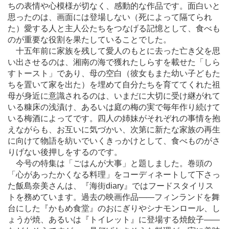
ちの表情や心模様が切なく、感動的な作品です。面白いと
思ったのは、画面には登場しない（死によって隔てられ
た）愛する人と主人公たちをつなげる記憶として、食べも
のが重要な役割を果たしていることでした。
十五年前に家族を残して愛人のもとに去った亡き父を思
い出させるのは、湘南の海で獲れたしらすを載せた「しら
すトースト」であり、母の空白（彼女もまた幼い子どもた
ちを置いて家を出た）を埋めて自分たちを育ててくれた祖
母が身近に意識されるのは、いまだに大切に受け継がれて
いる糠床の浅漬け、あるいは庭の梅の実で毎年作り続けて
いる梅酒によってです。四人の姉妹がそれぞれの事情を抱
えながらも、お互いに気づかい、次第に新たな家族の再生
に向けて物語を紡いでいくきっかけとして、食べものがさ
りげない後押しをするのです。
今号の特集は「ごはんが大事」と題しました。巻頭の
「心があったかくなる料理」をコーディネートして下さっ
た飯島奈美さんは、『海街diary』ではフードスタイリス
トを務めています。過去の映画作品
―
―フィンランドを舞
台にした『かもめ食堂』のおにぎりやシナモンロール、し
ょうが焼、あるいは『トイレット』に登場する焼餃子
―
―