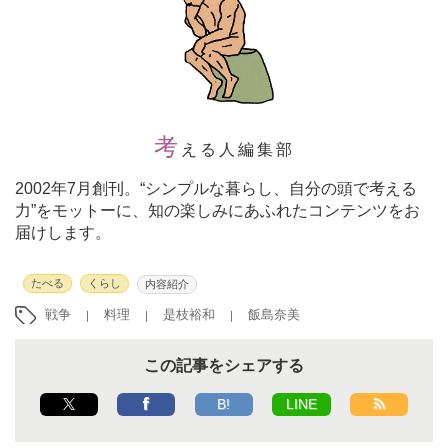
考
える人編集部
2002年7月創刊。“シンプルな暮らし、自分の頭で考える
力”をモットーに、知の楽しみにあふれたコンテンツをお
届けします。
たべる
くらし
内容紹介
戦争
料理
是枝裕和
飯島奈美
この記事をシェアする
B!
LINE