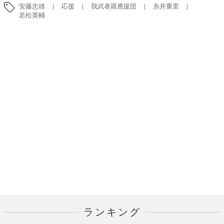
安藤忠雄
応援
我武者羅應援団
糸井重里
若松英輔
ランキング