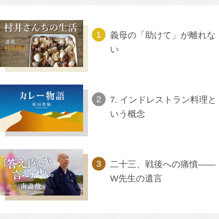
義母の「助けて」が離れな
い
7. インドレストラン料理と
いう概念
二十三、戦後への痛憤――
W先生の遺言