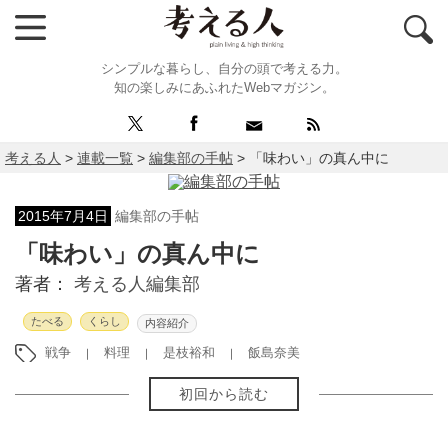
シンプルな暮らし、自分の頭で考える力。
知の楽しみにあふれたWebマガジン。
考える人
>
連載一覧
>
編集部の手帖
>
「味わい」の真ん中に
2015年7月4日
編集部の手帖
「味わい」の真ん中に
著者：
考える人編集部
たべる
くらし
内容紹介
戦争
料理
是枝裕和
飯島奈美
初回から読む