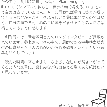
た今でも、創刊時に掲げられた「Plain living, high
thinking（シンプルな暮らし、自分の頭で考える力）」とい
う言葉は古びていません。ＡＩに尋ねれば瞬時に答えが返っ
てくる時代だからこそ、それらしい言葉に飛びつくのではな
く、自分の頭で考え、心の声に耳を澄ませることの大切さは
増しているように感じます。
創刊号には、養老孟司さんのロングインタビューが掲載さ
れています。養老さんはその中で、恩師である中井準之助先
生の口癖だった「人の心がわかる心を教養という」という言
葉を紹介しています。
読んだ瞬間に立ち止まり、さまざまな思いが湧き上がって
くるような文章に、楽しみながら出会える場であり続けたい
と思っています。
「考える人」編集長