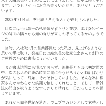
人」の編集長をつとめることになりました、松本太郎と申し
ます。いつもサイトにお立ち寄りいただき、ありがとうござ
います。
2002年7月4日、季刊誌「考える人」が創刊されました。
目次には当代随一の執筆陣がずらりと並び、B5判240ペー
ジの誌面の隅々から知の香りが立ちのぼってくるかのようで
した。
当時、入社3か月の営業部員だった私は、見上げるような
思いで手に取り、発売日には編集長の松家仁之さんと創刊の
ご挨拶のために書店にうかがいました。
まだ書店訪問にも慣れておらず、編集長ともほぼ初対面の
中、次のお店の約束の時間に間に合うだろうかと時計ばかり
が気になって、終始、そわそわしていました。そんな私に松
家さんがやわらかな笑顔で接してくれたこと、そして、新雑
誌の門出を祝うようなすっきりと晴れた一日だったことを覚
えています。
あれから四半世紀が過ぎ、ウェブマガジンとして衣替えし