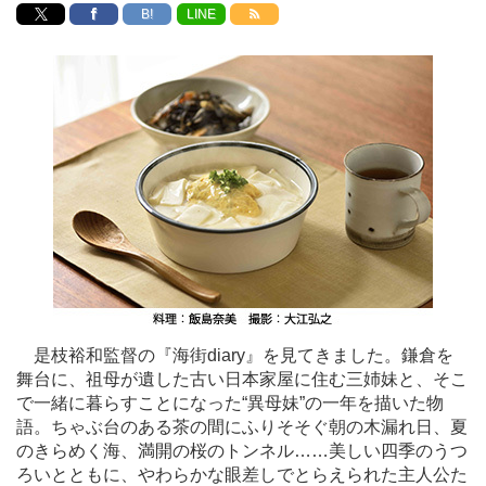
B!
LINE
是枝裕和監督の『海街diary』を見てきました。鎌倉を
舞台に、祖母が遺した古い日本家屋に住む三姉妹と、そこ
で一緒に暮らすことになった“異母妹”の一年を描いた物
語。ちゃぶ台のある茶の間にふりそそぐ朝の木漏れ日、夏
のきらめく海、満開の桜のトンネル
…
…美しい四季のうつ
ろいとともに、やわらかな眼差しでとらえられた主人公た