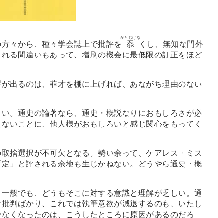
かたじけな
方々から、種々学会誌上で批評を
忝
くし、無知な門外
きれる間違いもあって、増刷の機会に最低限の訂正をほど
が出るのは、菲才を棚に上げれば、あながち理由のない
い。通史の論著なら、通史・概説なりにおもしろさが必
えないことに、他人様がおもしろいと感じ関心をもってく
取捨選択が不可欠となる。勢い余って、ケアレス・ミス
断定」と評される余地も生じかねない。どうやら通史・概
一般でも、どうもそこに対する意識と理解が乏しい。通
な批判ばかり、これでは執筆意欲が減退するのも、いたし
少なくなったのは、こうしたところに原因があるのだろ