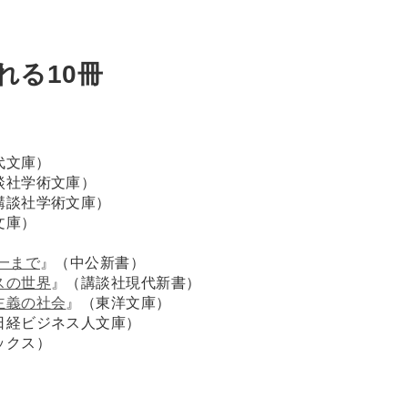
れる10冊
代文庫）
談社学術文庫）
講談社学術文庫）
文庫）
一まで
』（中公新書）
スの世界
』（講談社現代新書）
主義の社会
』（東洋文庫）
日経ビジネス人文庫）
ックス）