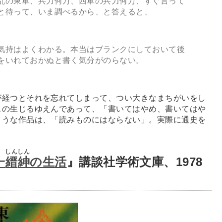
乱の東軍、兵力何万、西軍の兵力何万、すぐ言って
と待って、いま調べるから、と答えると、
気持はよくわかる。本当はブランクにしておいて後
をいれておかぬと書く気分がのらない。
経つとそれを忘れてしまって、つい大きなまちがいをし
スの生じるゆえんであって、「書いてはやめ、書いてはや
ような作品は、「読みものにはならない」。実際に通史を
。
しん
しん
一
縉
紳
の生活
』講談社学術文庫、1978