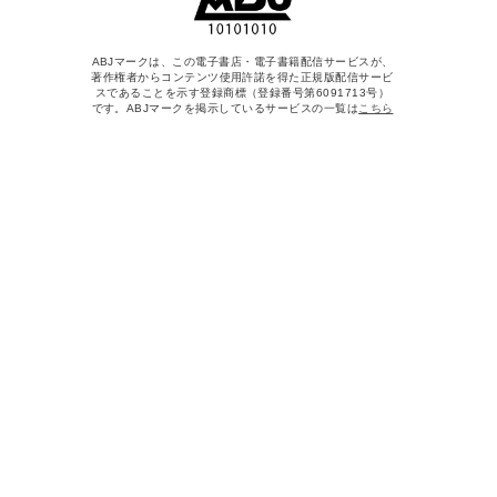
ABJマークは、この電子書店・電子書籍配信サービスが、
著作権者からコンテンツ使用許諾を得た正規版配信サービ
スであることを示す登録商標（登録番号第6091713号）
です。ABJマークを掲示しているサービスの一覧は
こちら