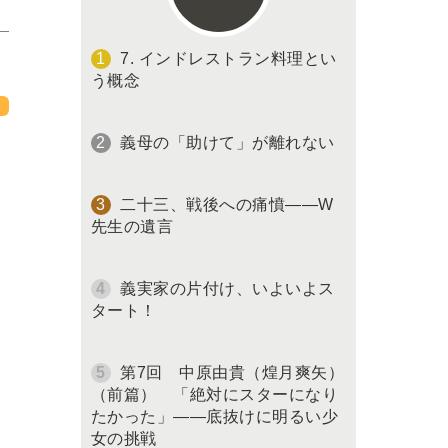
7. インドレストラン料理とい
う概念
義母の「助けて」が離れない
二十三、戦後への痛憤――W
先生の遺言
義実家の片付け、いよいよス
タート！
第7回 中原由貴（煌月爽矢）
（前篇） 「絶対にスターになり
たかった」――底抜けに明るい少
女の挑戦