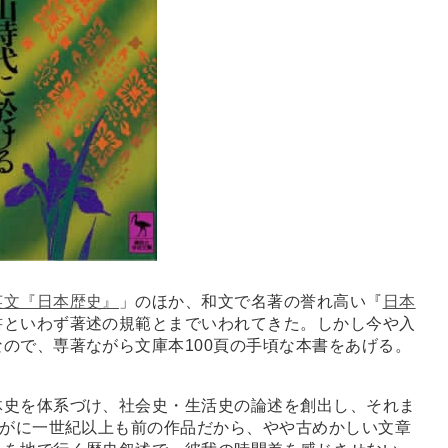
英文『日本歴史』
」のほか、和文で名著の誉れ高い『
日本
書といわず著述の規範とまでいわれてきた。しかし今や入
ので、専著ながら文庫本100頁の手頃な本書をあげる。
史を体系づけ、社会史・生活史の論述を創出し、それま
すがに一世紀以上も前の作品だから、やや古めかしい文章