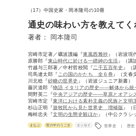
（17）中国史家・岡本隆司の10冊
通史の味わい方を教えてく
著者：
岡本隆司
宮崎市定著／礪波護編『
東風西雅抄
』（岩波現
原勝郎『
東山時代に於ける一縉紳の生活
』（講
竹越与三郎著／中村哲校閲『
二千五百年史
』（
司馬遼太郎『
この国のかたち 全６巻
』（文春
川北稔『
砂糖の世界史
』（岩波ジュニア新書）
藤沢道郎『
物語 イタリアの歴史――解体から統
間野英二『
中央アジアの歴史――草原とオアシ
宮崎市定『
東洋における素朴主義の民族と文明
杉山正明『
遊牧民から見た世界史 増補版
』（
梅棹忠夫『
文明の生態史観ほか
』（中公クラシ
まなぶ
世の中のうごき
エッセイ
世界史
歴史