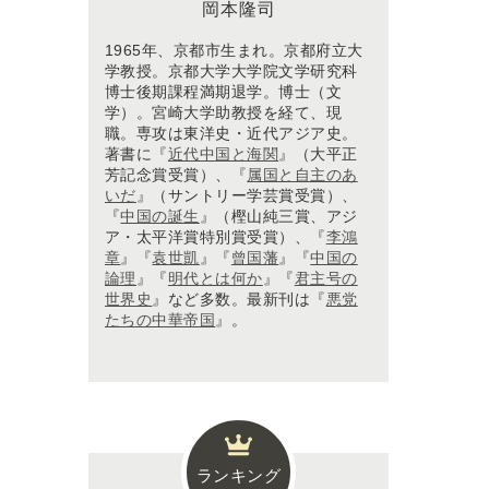
岡本隆司
1965年、京都市生まれ。京都府立大
学教授。京都大学大学院文学研究科
博士後期課程満期退学。博士（文
学）。宮崎大学助教授を経て、現
職。専攻は東洋史・近代アジア史。
著書に『
近代中国と海関
』（大平正
芳記念賞受賞）、『
属国と自主のあ
いだ
』（サントリー学芸賞受賞）、
『
中国の誕生
』（樫山純三賞、アジ
ア・太平洋賞特別賞受賞）、『
李鴻
章
』『
袁世凱
』『
曾国藩
』『
中国の
論理
』『
明代とは何か
』『
君主号の
世界史
』など多数。最新刊は『
悪党
たちの中華帝国
』。
ランキング