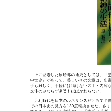
上に登場した原勝郎の通史としては、「
中世史
』があって、美しいその文章は、史
手も難しく、手軽には繙けない装丁・内容な
文体のみならず趣旨もほぼかわらない。
足利時代を日本のルネサンスだとみて全体
での日本史の見方を180度転換させた。さ