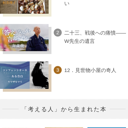
い
二十三、戦後への痛憤――
W先生の遺言
12．見世物小屋の奇人
「考える人」から生まれた本