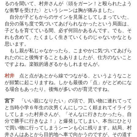
るのを聞いて、村井さんが〈頭をガーン！と殴られたよう
な衝撃を受けた〉というシーンは胸が痛みました。
自分が子どもからのサインを見落としてしまっていた、
自分の落ち度で気づいてあげられなかったという局面は、
子どもを育てている間、必ず何回かあるんです。でも、そ
れも含めて、たくましく生きていくものじゃないかなとも
思います。
もし親が私じゃなかったら、こまやかに気づいてあげら
れたのにと後悔することもありましたが、仕方のないこと
ですよね。楽観的過ぎるかもしれませんが。
村井
点と点があとから線でつながる、というようなこと
が頻繁に起こりますね。しかも最後の「点」がとどめにな
る場合もあったり。後悔が多いのが育児ですね。
宮下
「いい親になりたい」の項で、買い物に連れてって
と当時小学６年生の次男くんにしつこく頼まれてイライラ
してしまった村井さんが、「そんなに行きたかったら、自
分で勝手に行きなよ！」と爆発してしまい、本当にひとり
で買い物に行ってしまうシーンも心に残ります。結局、村
井さんはあとから目的地へ車で向かうのですが、その道す