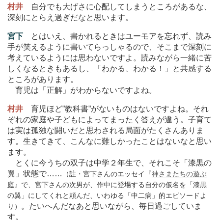
村井
自分でも大げさに心配してしまうところがあるな、
深刻にとらえ過ぎだなと思います。
宮下
とはいえ、書かれるときはユーモアを忘れず、読み
手が笑えるように書いてらっしゃるので、そこまで深刻に
考えているようには思わないですよ。読みながら一緒に苦
しくなるときもあるし、「わかる、わかる！」と共感する
ところがあります。
育児は「正解」がわからないですよね。
村井
育児ほど”教科書”がないものはないですよね。それ
ぞれの家庭や子どもによってまったく答えが違う。子育て
は実は孤独な闘いだと思わされる局面がたくさんありま
す。生きてきて、こんなに難しかったことはないなと思い
ます。
とくに今うちの双子は中学２年生で、それこそ「漆黒の
翼」状態で
…
…
（註・宮下さんのエッセイ『
神さまたちの遊ぶ
庭
』で、宮下さんの次男が、作中に登場する自分の仮名を「漆黒
の翼」にしてくれと頼んだ、いわゆる「中二病」的エピソードよ
。たいへんだなあと思いながら、毎日過ごしていま
り）
す。