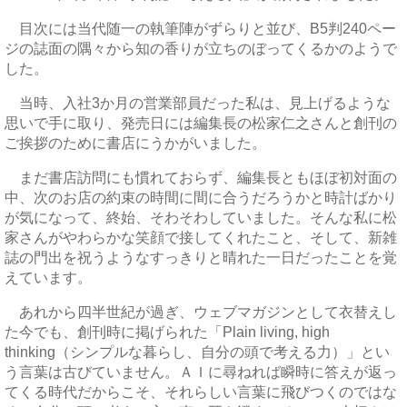
目次には当代随一の執筆陣がずらりと並び、B5判240ペー
ジの誌面の隅々から知の香りが立ちのぼってくるかのようで
した。
当時、入社3か月の営業部員だった私は、見上げるような
思いで手に取り、発売日には編集長の松家仁之さんと創刊の
ご挨拶のために書店にうかがいました。
まだ書店訪問にも慣れておらず、編集長ともほぼ初対面の
中、次のお店の約束の時間に間に合うだろうかと時計ばかり
が気になって、終始、そわそわしていました。そんな私に松
家さんがやわらかな笑顔で接してくれたこと、そして、新雑
誌の門出を祝うようなすっきりと晴れた一日だったことを覚
えています。
あれから四半世紀が過ぎ、ウェブマガジンとして衣替えし
た今でも、創刊時に掲げられた「Plain living, high
thinking（シンプルな暮らし、自分の頭で考える力）」とい
う言葉は古びていません。ＡＩに尋ねれば瞬時に答えが返っ
てくる時代だからこそ、それらしい言葉に飛びつくのではな