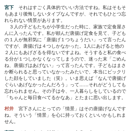
宮下
それはすごく具体的でいい方法ですね。私はそもそ
もあまり後悔しないタイプなんですが、それでもひとつ忘
れられない情景があります。
３人の子どもたちが小学生だった時に、家族で定食屋さ
んに入ったんです。私が頼んだ唐揚げ定食を見て、子ども
の１人が無邪気に「唐揚げ１つちょうだい」って言ったん
ですが、唐揚げは４つしかなかった。1人にあげると他の
２人にもあげざるを得ないですよね。そうすると私の食べ
る分が１つしかなくなってしまうので、迷った末「ごめん
ね、唐揚げはあげない」って言ったんです。子どもはまさ
か断られると思っていなかったみたいで、本当にビックリ
した顔をしていました（笑）。いま思えば「なんで唐揚げ
ぐらいあげなかったんだろう」って
…
…それがどうしても
忘れられません。その子は今、一人暮らしをしているので
「ちゃんと毎日食べてるかなあ」とたまに思い出します。
村井
宮下さんにとっての「情景」はその唐揚げなんです
ね。そういう「情景」を心に持っておくといいかもしれま
せん。