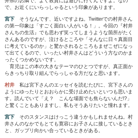
井県のお隣で、よく敦賀には遊びに行くんですよ。なの
で、お近くにいらっしゃるという印象があります。
宮下
そうなんです、近いですよね。Twitterでの村井さん
の第一印象は「すごく面白い人がいる！」。今回の『村井
さんちの生活』でも思わず笑ってしまうような箇所がたく
さんあるのですが、泣けるところや「そんなに日々真面目
に考えているのか」と驚かされるところもまぜこぜになっ
て出てくるので、いったい村井さんはどういう方なのかま
ったくつかめないです。
育児はこの本の大きなテーマのひとつですが、真正面か
らきっちり取り組んでらっしゃる方だなと思います。
村井
私は宮下さんのエッセイを読むたびに、宮下さんの
ようにゆったりとおおらかに受け止めたいといつも思いま
す。読んでいて「え？ こんな場面でも焦らないんだ!?」
と驚くこともありますし、私もそうありたいと憧れます。
宮下
そのスタンスはけっこう違うかもしれませんね。村
井さんのなかでもとても寛容にお子さんに接しているとき
と、ガップリ向かい合っているときがある。