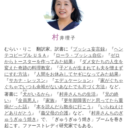
村
井理子
むらい・りこ 翻訳家。訳書に『
ブッシュ妄言録
』『
ヘン
テコピープル ＵＳＡ
』『
ローラ・ブッシュ自伝
』『
ゼロ
からトースターを作ってみた結果
』『
ダメ女たちの人生を
変えた奇跡の料理教室
』『
子どもが生まれても夫を憎まず
にすむ方法
』『
人間をお休みしてヤギになってみた結果
』
『
サカナ・レッスン
』『
エデュケーション
』『
家がぐちゃ
ぐちゃでいつも余裕がないあなたでも片づく方法
』など。
きみ
著書に『
犬
がいるから
』『
村井さんちの生活
』『
兄の終
い
』『
全員悪人
』『
家族
』『
更年期障害だと思ってたら重
病だった話
』『
本を読んだら散歩に行こう
』『
いらねえけ
どありがとう
』『
義父母の介護
』など。『
村井さんちのぎ
ゅうぎゅう焼き
』で、「ぎゅうぎゅう焼き」ブームを巻き
起こす。ファーストレディ研究家でもある。