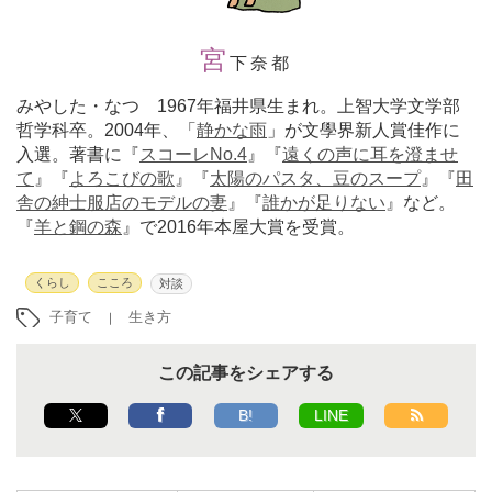
宮
下奈都
みやした・なつ 1967年福井県生まれ。上智大学文学部
哲学科卒。2004年、「
静かな雨
」が文學界新人賞佳作に
入選。著書に『
スコーレNo.4
』『
遠くの声に耳を澄ませ
て
』『
よろこびの歌
』『
太陽のパスタ、豆のスープ
』『
田
舎の紳士服店のモデルの妻
』『
誰かが足りない
』など。
『
羊と鋼の森
』で2016年本屋大賞を受賞。
くらし
こころ
対談
子育て
生き方
この記事をシェアする
B!
LINE