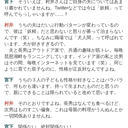
宮下
そういえば、村井さんはご自身の夫についてはあま
り書かれていませんね。Twitterなどでは今は「妖精」って
呼んでらっしゃいますが
…
…？
村井
うちの夫はだいぶ行動パターンが変わっているの
で、彼は「妖精」だと思わないと怒りが募って治まらない
んです（笑）。ちなみに職場では「犬人間」って呼ばれて
います。犬が好きすぎるので。
夫と長男はアウトドア派で、共通の趣味が筋トレ。毎晩
琵琶湖畔をランニングしています。インドア派の私と次男
はその間、毎晩インターネットを見ています（笑）。同じ
ように育てた双子なのに、性格が正反対なんですよね。
宮下
うちの３人の子どもも性格や好きなことはバラバラ
で、何もかも違います。持って生まれたものだと思うの
で、親にできることは限られていると改めて思います。
村井
そのとおりですよね。長男はなんでも食べるけど、
次男はものすごい偏食。これは母親の料理がうんぬんとか
一切関係ありませんね。
宮下
関係ない、絶対関係ない！