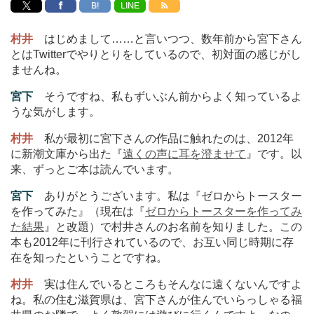
B!
LINE
村井
はじめまして
…
…と言いつつ、数年前から宮下さん
とはTwitterでやりとりをしているので、初対面の感じがし
ませんね。
宮下
そうですね、私もずいぶん前からよく知っているよ
うな気がします。
村井
私が最初に宮下さんの作品に触れたのは、2012年
に新潮文庫から出た『
遠くの声に耳を澄ませて
』です。以
来、ずっとご本は読んでいます。
宮下
ありがとうございます。私は『ゼロからトースター
を作ってみた』（現在は『
ゼロからトースターを作ってみ
た結果
』と改題）で村井さんのお名前を知りました。この
本も2012年に刊行されているので、お互い同じ時期に存
在を知ったということですね。
村井
実は住んでいるところもそんなに遠くないんですよ
ね。私の住む滋賀県は、宮下さんが住んでいらっしゃる福