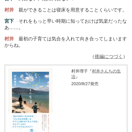
村井
親ができることは寝床を用意することくらいです。
宮下
それをもっと早い時期に知っておけば気楽だったな
あ
…
…。
村井
最初の子育ては気合を入れて向き合ってしまいます
からね。
（
後編につづく
）
村井理子『
村井さんちの生
活
』
2020/8/27発売