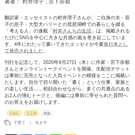
著者：
村井理子 ,
宮下奈都
翻訳家・エッセイストの村井理子さんが、ご自身の夫・双
子の息子・大型犬ハリーとの琵琶湖畔での暮らしを綴る
「考える人」の連載「
村井さんちの生活
」は、掲載される
たびにSNSを中心に大きな共感の嵐を巻き起こしていま
す。4年にわたって書いてきたエッセイが今夏
単行本とし
て発売されました
。
刊行を記念して、2020年8月27日（木）に作家・宮下奈都
さんとオンライントークイベントを開催。生配信チケット
は事前に完売となった人気イベントの模様をここに掲載い
たします。自分で切り開いた「書く」という仕事、家族と
の楽しい生活……初顔合わせながら、多くの共通点のある
お2人の弾むトークと、後編には事前に寄せられた質問へ
のお答えをお届けします。
くらし
こころ
対談
子育て
生き方