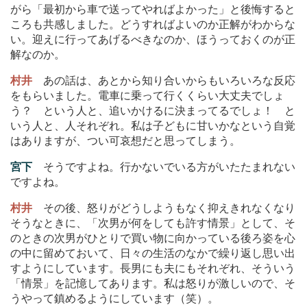
がら「最初から車で送ってやればよかった」と後悔すると
ころも共感しました。どうすればよいのか正解がわからな
い。迎えに行ってあげるべきなのか、ほうっておくのが正
解なのか。
村井
あの話は、あとから知り合いからもいろいろな反応
をもらいました。電車に乗って行くくらい大丈夫でしょ
う？ という人と、追いかけるに決まってるでしょ！ と
いう人と、人それぞれ。私は子どもに甘いかなという自覚
はありますが、つい可哀想だと思ってしまう。
宮下
そうですよね。行かないでいる方がいたたまれない
ですよね。
村井
その後、怒りがどうしようもなく抑えきれなくなり
そうなときに、「次男が何をしても許す情景」として、そ
のときの次男がひとりで買い物に向かっている後ろ姿を心
の中に留めておいて、日々の生活のなかで繰り返し思い出
すようにしています。長男にも夫にもそれぞれ、そういう
「情景」を記憶してあります。私は怒りが激しいので、そ
うやって鎮めるようにしています（笑）。