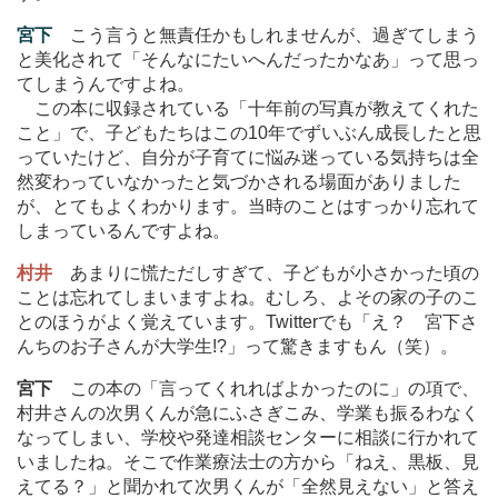
宮下
こう言うと無責任かもしれませんが、過ぎてしまう
と美化されて「そんなにたいへんだったかなあ」って思っ
てしまうんですよね。
この本に収録されている「十年前の写真が教えてくれた
こと」で、子どもたちはこの10年でずいぶん成長したと思
っていたけど、自分が子育てに悩み迷っている気持ちは全
然変わっていなかったと気づかされる場面がありました
が、とてもよくわかります。当時のことはすっかり忘れて
しまっているんですよね。
村井
あまりに慌ただしすぎて、子どもが小さかった頃の
ことは忘れてしまいますよね。むしろ、よその家の子のこ
とのほうがよく覚えています。Twitterでも「え？ 宮下さ
んちのお子さんが大学生!?」って驚きますもん（笑）。
宮下
この本の「言ってくれればよかったのに」の項で、
村井さんの次男くんが急にふさぎこみ、学業も振るわなく
なってしまい、学校や発達相談センターに相談に行かれて
いましたね。そこで作業療法士の方から「ねえ、黒板、見
えてる？」と聞かれて次男くんが「全然見えない」と答え