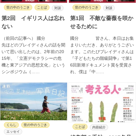
世の中のうごき
ことば
世の中のうごき
対談
対談
第2回 イギリス人は忘れ
第1回 不敵な薔薇を咲か
ない
せるために
（前回の記事へ） 國分
國分 皆さん、本日はお集
先ほどのブレイディさんの話を聞
まりいただき、ありがとうござい
いて思い出したのは、2年前の20
ます。このたびブレイディさんは
15年、「立憲デモクラシーの危
『子どもたちの階級闘争』で第1
機と東アジアの思想文化」という
6回新潮ドキュメント賞を受賞さ
シンポジウム（……
れ、僕は『中……
くらし
世の中のうごき
ことば
内容紹介
エッセイ