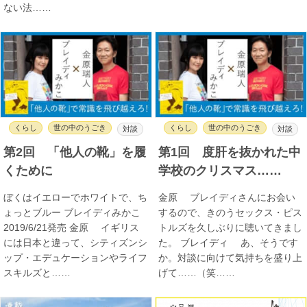
ない法……
くらし
世の中のうごき
くらし
世の中のうごき
対談
対談
第2回 「他人の靴」を履
第1回 度肝を抜かれた中
くために
学校のクリスマス……
ぼくはイエローでホワイトで、ち
金原 ブレイディさんにお会い
ょっとブルー ブレイディみかこ
するので、きのうセックス・ピス
2019/6/21発売 金原 イギリス
トルズを久しぶりに聴いてきまし
には日本と違って、シティズンシ
た。 ブレイディ あ、そうです
ップ・エデュケーションやライフ
か。対談に向けて気持ちを盛り上
スキルズと……
げて……（笑……