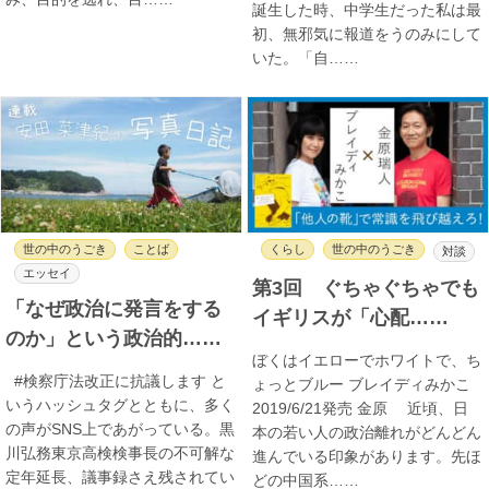
誕生した時、中学生だった私は最
初、無邪気に報道をうのみにして
いた。「自……
世の中のうごき
ことば
くらし
世の中のうごき
対談
エッセイ
第3回 ぐちゃぐちゃでも
「なぜ政治に発言をする
イギリスが「心配……
のか」という政治的……
ぼくはイエローでホワイトで、ち
#検察庁法改正に抗議します と
ょっとブルー ブレイディみかこ
いうハッシュタグとともに、多く
2019/6/21発売 金原 近頃、日
の声がSNS上であがっている。黒
本の若い人の政治離れがどんどん
川弘務東京高検検事長の不可解な
進んでいる印象があります。先ほ
定年延長、議事録さえ残されてい
どの中国系……