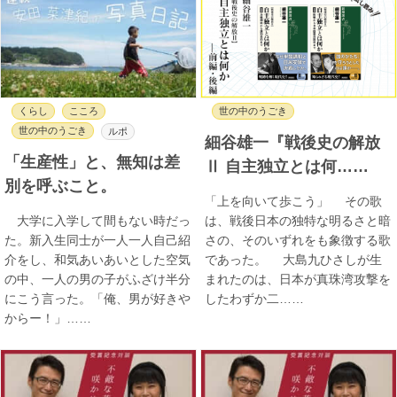
くらし
こころ
世の中のうごき
世の中のうごき
ルポ
細谷雄一『戦後史の解放
「生産性」と、無知は差
Ⅱ 自主独立とは何……
別を呼ぶこと。
「上を向いて歩こう」 その歌
大学に入学して間もない時だっ
は、戦後日本の独特な明るさと暗
た。新入生同士が一人一人自己紹
さの、そのいずれをも象徴する歌
介をし、和気あいあいとした空気
であった。 大島九ひさしが生
の中、一人の男の子がふざけ半分
まれたのは、日本が真珠湾攻撃を
にこう言った。「俺、男が好きや
したわずか二……
からー！」……