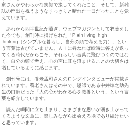
家さんがやわらかな笑顔で接してくれたこと、そして、新雑
誌の門出を祝うようなすっきりと晴れた一日だったことを覚
えています。
あれから四半世紀が過ぎ、ウェブマガジンとして衣替えし
た今でも、創刊時に掲げられた「Plain living, high
thinking（シンプルな暮らし、自分の頭で考える力）」とい
う言葉は古びていません。ＡＩに尋ねれば瞬時に答えが返っ
てくる時代だからこそ、それらしい言葉に飛びつくのではな
く、自分の頭で考え、心の声に耳を澄ませることの大切さは
増しているように感じます。
創刊号には、養老孟司さんのロングインタビューが掲載さ
れています。養老さんはその中で、恩師である中井準之助先
生の口癖だった「人の心がわかる心を教養という」という言
葉を紹介しています。
読んだ瞬間に立ち止まり、さまざまな思いが湧き上がって
くるような文章に、楽しみながら出会える場であり続けたい
と思っています。