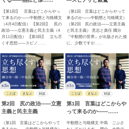
【第1回】 言葉はどこからやっ
（第1回 言葉はどこからやって
て来るのか――中動態と与格構文
来るのか――中動態と与格構文）
（4月4日配信） 【第2回】 尻の
（第2回 尻の政治――立憲主義
政治――立憲主義と民主主義（4
と民主主義） 意志と責任 國分
月11日配信） 【第3回】 立ち尽
『中動態の世界』が出版された後
くす思想――スピノ……
に、少数ですが……
ことば
まなぶ
ことば
まなぶ
対談
対談
第2回 尻の政治――立憲
第1回 言葉はどこからや
主義と民主主義
って来るのか――……
（第1回 言葉はどこからやって
中動態と与格構文 中島 ごぶさ
来るのか――中動態と与格構文）
たしております。 國分 大学で