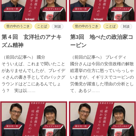
世の中のうごき
ことば
世の中のうごき
ことば
対談
対談
第４回 玄洋社のアナキ
第3回 地べたの政治家コ
ズム精神
ービン
（前回の記事へ） 國分
（前回の記事へ） ブレイディ
そういえば、これまで聞いたこと
國分さんは今回の安倍政権の解散
がありませんでしたが、ブレイデ
総選挙の仕方に怒っていらっしゃ
ィさんの書き手としてのバックグ
いますが、イギリスでコービンの
ラウンドはどこにあるんでしょ
労働党が躍進した理由の分析とし
う？ 実は以……
て、あるジ……