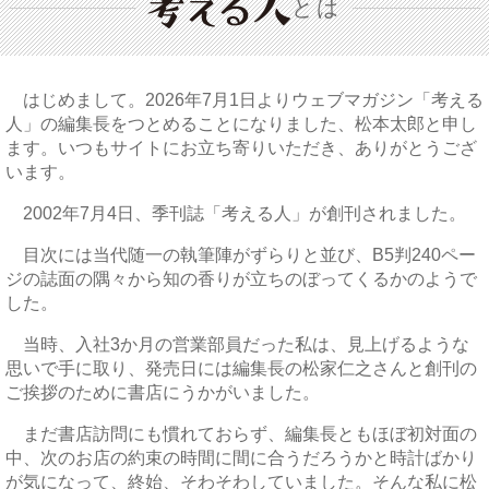
とは
はじめまして。2026年7月1日よりウェブマガジン「考える
人」の編集長をつとめることになりました、松本太郎と申し
ます。いつもサイトにお立ち寄りいただき、ありがとうござ
います。
2002年7月4日、季刊誌「考える人」が創刊されました。
目次には当代随一の執筆陣がずらりと並び、B5判240ペー
ジの誌面の隅々から知の香りが立ちのぼってくるかのようで
した。
当時、入社3か月の営業部員だった私は、見上げるような
思いで手に取り、発売日には編集長の松家仁之さんと創刊の
ご挨拶のために書店にうかがいました。
まだ書店訪問にも慣れておらず、編集長ともほぼ初対面の
中、次のお店の約束の時間に間に合うだろうかと時計ばかり
が気になって、終始、そわそわしていました。そんな私に松