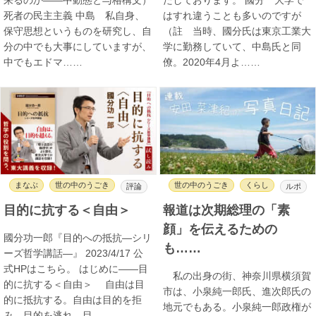
死者の民主主義 中島 私自身、
はすれ違うことも多いのですが
保守思想というものを研究し、自
（註 当時、國分氏は東京工業大
分の中でも大事にしていますが、
学に勤務していて、中島氏と同
中でもエドマ……
僚。2020年4月よ……
まなぶ
世の中のうごき
世の中のうごき
くらし
評論
ルポ
目的に抗する＜自由＞
報道は次期総理の「素
顔」を伝えるための
國分功一郎『目的への抵抗―シリ
も……
ーズ哲学講話―』 2023/4/17 公
式HPはこちら。 はじめに――目
私の出身の街、神奈川県横須賀
的に抗する＜自由＞ 自由は目
市は、小泉純一郎氏、進次郎氏の
的に抵抗する。自由は目的を拒
地元でもある。小泉純一郎政権が
み、目的を逃れ、目……