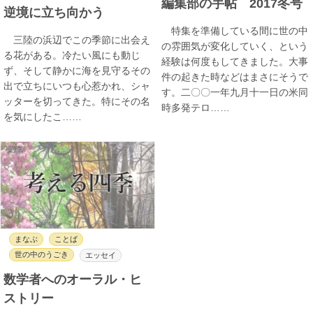
編集部の手帖 2017冬号
逆境に立ち向かう
特集を準備している間に世の中
三陸の浜辺でこの季節に出会え
の雰囲気が変化していく、という
る花がある。冷たい風にも動じ
経験は何度もしてきました。大事
ず、そして静かに海を見守るその
件の起きた時などはまさにそうで
出で立ちにいつも心惹かれ、シャ
す。二〇〇一年九月十一日の米同
ッターを切ってきた。特にその名
時多発テロ……
を気にしたこ……
まなぶ
ことば
世の中のうごき
エッセイ
数学者へのオーラル・ヒ
ストリー