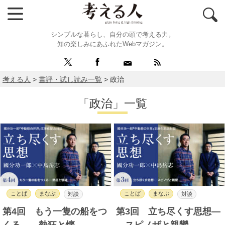
シンプルな暮らし、自分の頭で考える力。
知の楽しみにあふれたWebマガジン。
考える人
>
書評・試し読み一覧
>
政治
「政治」一覧
ことば
まなぶ
ことば
まなぶ
対談
対談
第4回 もう一隻の船をつ
第3回 立ち尽くす思想―
くる――熱狂と懐……
―スピノザと親鸞