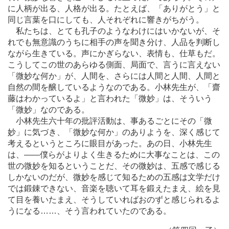
に人柄が出る、人格が出る。たとえば、「ありがとう」と
同じ言葉を口にしても、人それぞれに響きがちがう。
私たちは、とても孔子のようなわけにはいかないが、そ
れでも無意識のうちに相手の声を聞き分け、人品を判断し
ながら生きている。声にかぎらない、表情も、仕草もだ。
こうしてこの世のあらゆる側面、局面で、言うに言えない
「微妙な何か」が、人間を、さらには人間と人間、人間と
自然の間を醸しているようなのである。小林先生が、「齋
藤はわかっているよ」と言われた「微妙」は、そういう
「微妙」なのである。
小林先生六十年の批評活動は、事あるごとにその「微
妙」に気づき、「微妙な何か」のありようを、深く感じて
考えるというところに眼目があった。あの日、小林先生
は、
―
―僕らがよりよく生きるために大事なことは、この
世の微妙を知るということだ、その微妙は、五感で感じる
しかないのだが、微妙を感じて知るための五感は文学だけ
では鍛錬できない、音楽を聴いて耳を鍛えたまえ、絵を見
て目を養いたまえ、そうしていればおのずと感じられるよ
うになる
…
…、そう言われていたのである。