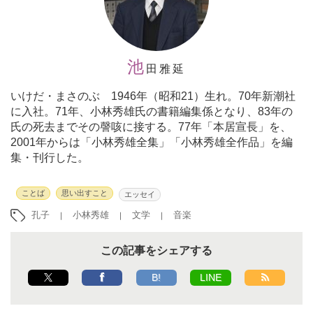
池
田雅延
いけだ・まさのぶ 1946年（昭和21）生れ。70年新潮社
に入社。71年、小林秀雄氏の書籍編集係となり、83年の
氏の死去までその謦咳に接する。77年「本居宣長」を、
2001年からは「小林秀雄全集」「小林秀雄全作品」を編
集・刊行した。
ことば
思い出すこと
エッセイ
孔子
小林秀雄
文学
音楽
この記事をシェアする
B!
LINE