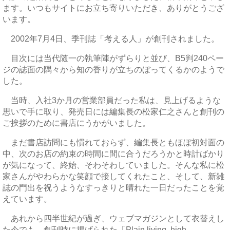
ます。いつもサイトにお立ち寄りいただき、ありがとうござ
います。
2002年7月4日、季刊誌「考える人」が創刊されました。
目次には当代随一の執筆陣がずらりと並び、B5判240ペー
ジの誌面の隅々から知の香りが立ちのぼってくるかのようで
した。
当時、入社3か月の営業部員だった私は、見上げるような
思いで手に取り、発売日には編集長の松家仁之さんと創刊の
ご挨拶のために書店にうかがいました。
まだ書店訪問にも慣れておらず、編集長ともほぼ初対面の
中、次のお店の約束の時間に間に合うだろうかと時計ばかり
が気になって、終始、そわそわしていました。そんな私に松
家さんがやわらかな笑顔で接してくれたこと、そして、新雑
誌の門出を祝うようなすっきりと晴れた一日だったことを覚
えています。
あれから四半世紀が過ぎ、ウェブマガジンとして衣替えし
た今でも、創刊時に掲げられた「Plain living, high