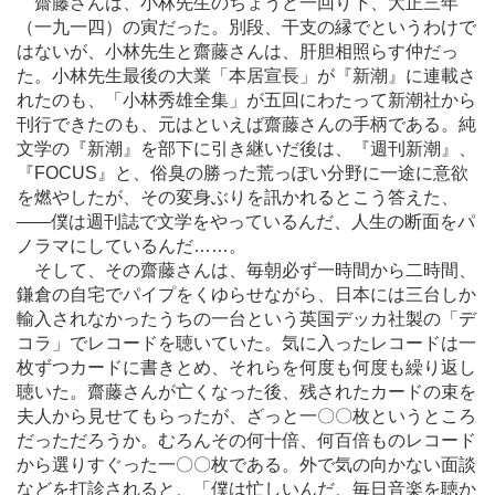
齋藤さんは、小林先生のちょうど一回り下、大正三年
（一九一四）の寅だった。別段、干支の縁でというわけで
はないが、小林先生と齋藤さんは、肝胆相照らす仲だっ
た。小林先生最後の大業「本居宣長」が『新潮』に連載さ
れたのも、「小林秀雄全集」が五回にわたって新潮社から
刊行できたのも、元はといえば齋藤さんの手柄である。純
文学の『新潮』を部下に引き継いだ後は、『週刊新潮』、
『FOCUS』と、俗臭の勝った荒っぽい分野に一途に意欲
を燃やしたが、その変身ぶりを訊かれるとこう答えた、
―
―僕は週刊誌で文学をやっているんだ、人生の断面をパ
ノラマにしているんだ
…
…。
そして、その齋藤さんは、毎朝必ず一時間から二時間、
鎌倉の自宅でパイプをくゆらせながら、日本には三台しか
輸入されなかったうちの一台という英国デッカ社製の「デ
コラ」でレコードを聴いていた。気に入ったレコードは一
枚ずつカードに書きとめ、それらを何度も何度も繰り返し
聴いた。齋藤さんが亡くなった後、残されたカードの束を
夫人から見せてもらったが、ざっと一〇〇枚というところ
だっただろうか。むろんその何十倍、何百倍ものレコード
から選りすぐった一〇〇枚である。外で気の向かない面談
などを打診されると、「僕は忙しいんだ、毎日音楽を聴か