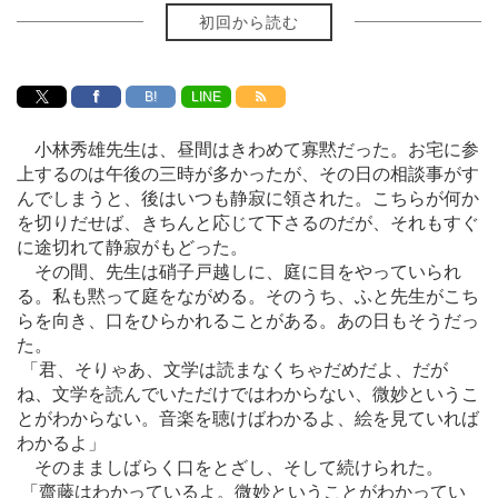
初回から読む
B!
LINE
小林秀雄先生は、昼間はきわめて寡黙だった。お宅に参
上するのは午後の三時が多かったが、その日の相談事がす
んでしまうと、後はいつも静寂に領された。こちらが何か
を切りだせば、きちんと応じて下さるのだが、それもすぐ
に途切れて静寂がもどった。
その間、先生は硝子戸越しに、庭に目をやっていられ
る。私も黙って庭をながめる。そのうち、ふと先生がこち
らを向き、口をひらかれることがある。あの日もそうだっ
た。
「君、そりゃあ、文学は読まなくちゃだめだよ、だが
ね、文学を読んでいただけではわからない、微妙というこ
とがわからない。音楽を聴けばわかるよ、絵を見ていれば
わかるよ」
そのまましばらく口をとざし、そして続けられた。
「齋藤はわかっているよ。微妙ということがわかってい