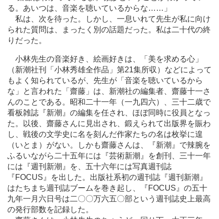
る。あいつは、音楽を聴いているからな
…
…」
私は、次を待った。しかし、一息いれて先生が私に向け
られた質問は、まったく別の話題だった。私は二十代の終
りだった。
小林先生の音楽好き、絵画好きは、「美を求める心」
（新潮社刊「小林秀雄全作品」第21集所収）などによって
もよく知られているが、先生が「音楽を聴いているから
な」と言われた「齋藤」は、新潮社の編集者、齋藤十一さ
んのことである。昭和二十一年（一九四六）、三十二歳で
看板雑誌『新潮』の編集を任され、ほぼ同時に役員となっ
た。以後、齋藤さんに見出され、鍛えられて出版界を賑わ
し、戦後の文学史に名を刻んだ作家たちの名は枚挙に遑
（いとま）がない。しかも齋藤さんは、『新潮』で辣腕を
ふるいながら二十五年には『芸術新潮』を創刊、三十一年
には『週刊新潮』を、五十六年には写真週刊誌
『FOCUS』を出した。出版社系初の週刊誌『週刊新潮』
はたちまち週刊誌ブームを巻き起し、『FOCUS』の五十
九年一月六日号は二〇〇万六五〇部という週刊誌史上最高
の発行部数を記録した。