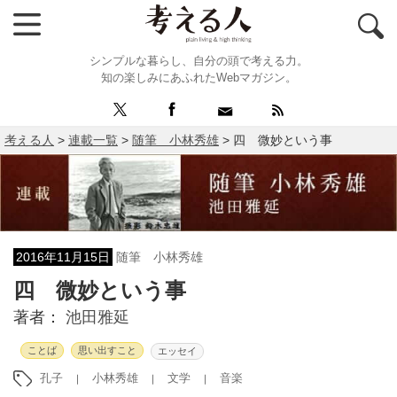
シンプルな暮らし、自分の頭で考える力。
知の楽しみにあふれたWebマガジン。
考える人
>
連載一覧
>
随筆 小林秀雄
>
四 微妙という事
2016年11月15日
随筆 小林秀雄
四 微妙という事
著者：
池田雅延
ことば
思い出すこと
エッセイ
孔子
小林秀雄
文学
音楽