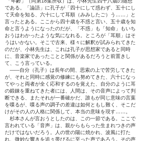
「年齢」（同第18集所収）は、小林先生四十八歳の随想
である。「論語」に孔子が「四十にして惑わず、五十にし
て天命を知る、六十にして耳順（みみしたご）う
…
…」と
言ったとある。ここから四十歳を不惑と言い、五十歳を知
命と言うようになったのだが、「不惑」も「知命」もいち
おうはわかったような気になれる。ところが「耳順」はそ
うはいかない。そこで古来、様々に解釈が試みられてきた
のだが、小林先生は、これは孔子が思想家であると同時
に、音楽家であったことと関係があるだろうと前置きし
て、こう言っている。
―
―自分（孔子）は長年の間、思索の上で苦労してきた
が、それと同時に感覚の修練にも努めてきた、六十になっ
てやっと両者が全く応和するのを覚えた、自分のように耳
の鍛錬を重ねてきた者には、人間は、その音声によって判
断できる、またそれが一番確かだ、誰もが同じ意味の言葉
を喋るが、喋る声の調子の差違は如何ともし難く、そこだ
けがその人の人格に関係して、本当の意味を現す
…
…。
杉本さんが言おうとしたのは、この一節である。ここで
言われている「音声」は、親からもらった生まれつきの声
だけではないだろう。人の世の陽に焼かれ、波風に打た
れ、微妙な響きを追々帯びるに至った声であろう。その声