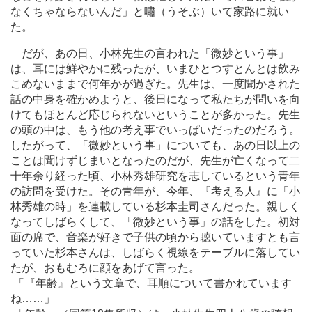
なくちゃならないんだ」と嘯（うそぶ）いて家路に就い
た。
だが、あの日、小林先生の言われた「微妙という事」
は、耳には鮮やかに残ったが、いまひとつすとんとは飲み
こめないままで何年かが過ぎた。先生は、一度聞かされた
話の中身を確かめようと、後日になって私たちが問いを向
けてもほとんど応じられないということが多かった。先生
の頭の中は、もう他の考え事でいっぱいだったのだろう。
したがって、「微妙という事」についても、あの日以上の
ことは聞けずじまいとなったのだが、先生が亡くなって二
十年余り経った頃、小林秀雄研究を志しているという青年
の訪問を受けた。その青年が、今年、『考える人』に「小
林秀雄の時」を連載している杉本圭司さんだった。親しく
なってしばらくして、「微妙という事」の話をした。初対
面の席で、音楽が好きで子供の頃から聴いていますとも言
っていた杉本さんは、しばらく視線をテーブルに落してい
たが、おもむろに顔をあげて言った。
「『年齢』という文章で、耳順について書かれています
ね
…
…」