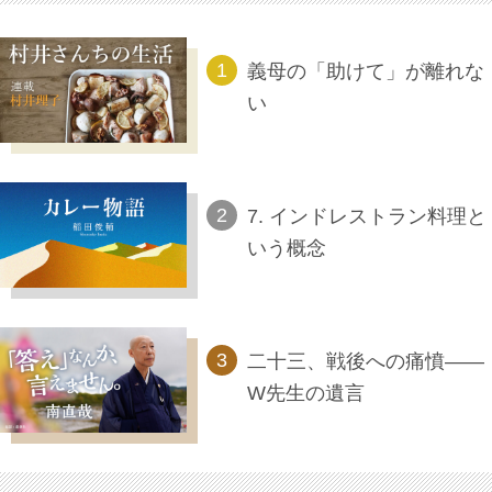
義母の「助けて」が離れな
い
7. インドレストラン料理と
いう概念
二十三、戦後への痛憤――
W先生の遺言