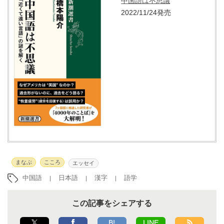
中国語は不思議
2022/11/24発売
まなぶ
こころ
エッセイ
中国語
日本語
漢字
語学
この記事をシェアする
B!
LINE