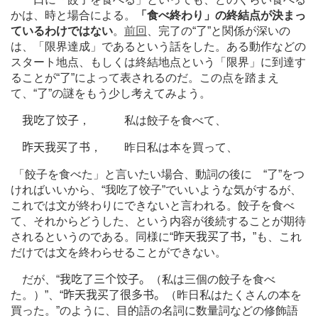
かは、時と場合による。
「食べ終わり」の終結点が決まっ
ているわけではない
。
前回
、完了の“
了
”と関係が深いの
は、「限界達成」であるという話をした。ある動作などの
スタート地点、もしくは終結地点という「限界」に到達す
ることが“
了
”によって表されるのだ。この点を踏まえ
て、“
了
”の謎をもう少し考えてみよう。
我吃了饺子
， 私は餃子を食べて、
昨天我买了书
， 昨日私は本を買って、
「餃子を食べた」と言いたい場合、動詞の後に “
了
”をつ
ければいいから、“我吃了饺子”でいいような気がするが、
これでは文が終わりにできないと言われる。餃子を食べ
て、それからどうした、という内容が後続することが期待
されるというのである。同様に“
昨天我买了书，
”も、これ
だけでは文を終わらせることができない。
だが、“
我吃了三个饺子。
（私は三個の餃子を食べ
た。）”、“
昨天我买了很多书。
（昨日私はたくさんの本を
買った。”のように、目的語の名詞に数量詞などの修飾語