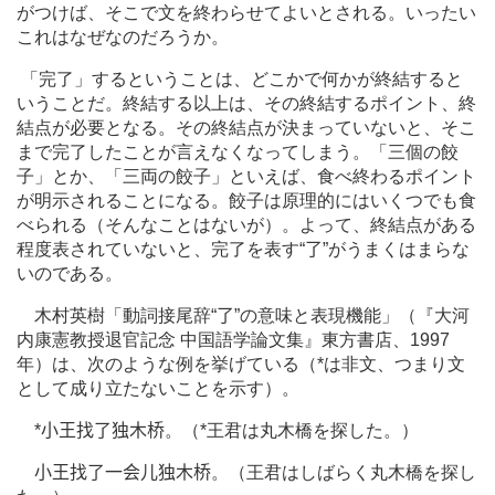
がつけば、そこで文を終わらせてよいとされる。いったい
これはなぜなのだろうか。
「完了」するということは、どこかで何かが終結すると
いうことだ。終結する以上は、その終結するポイント、終
結点が必要となる。その終結点が決まっていないと、そこ
まで完了したことが言えなくなってしまう。「三個の餃
子」とか、「三両の餃子」といえば、食べ終わるポイント
が明示されることになる。餃子は原理的にはいくつでも食
べられる（そんなことはないが）。よって、終結点がある
程度表されていないと、完了を表す“
了
”がうまくはまらな
いのである。
木村英樹「動詞接尾辞“
了
”の意味と表現機能」（『大河
内康憲教授退官記念 中国語学論文集』東方書店、1997
年）は、次のような例を挙げている（*は非文、つまり文
として成り立たないことを示す）。
*
小王找了独木桥
。（*王君は丸木橋を探した。）
小王找了一会儿独木桥
。（王君はしばらく丸木橋を探し