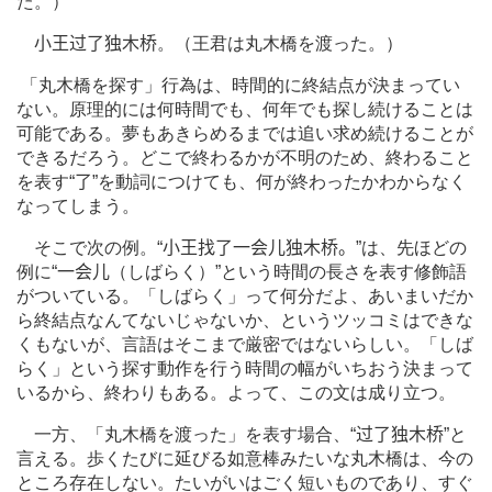
た。）
小王过了独木桥
。（王君は丸木橋を渡った。）
「丸木橋を探す」行為は、時間的に終結点が決まってい
ない。原理的には何時間でも、何年でも探し続けることは
可能である。夢もあきらめるまでは追い求め続けることが
できるだろう。どこで終わるかが不明のため、終わること
を表す“
了
”を動詞につけても、何が終わったかわからなく
なってしまう。
そこで次の例。“
小王找了一会儿独木桥。
”は、先ほどの
例に“
一会儿
（しばらく）”という時間の長さを表す修飾語
がついている。「しばらく」って何分だよ、あいまいだか
ら終結点なんてないじゃないか、というツッコミはできな
くもないが、言語はそこまで厳密ではないらしい。「しば
らく」という探す動作を行う時間の幅がいちおう決まって
いるから、終わりもある。よって、この文は成り立つ。
一方、「丸木橋を渡った」を表す場合、“
过了独木桥
”と
言える。歩くたびに延びる如意棒みたいな丸木橋は、今の
ところ存在しない。たいがいはごく短いものであり、すぐ