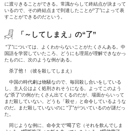
に渡りきることができる。常識からして終結点が決まって
いるので、その終結点まで到達したことが“
了
”によって表
すことができるのだという。
「～してしまえ」の“
了
”
“
了
”については、よくわからないことがたくさんある。中
国語を学習していたころ、どうにも理屈が理解できなかっ
たものに、次のような例がある。
杀了他
！（彼を殺してしまえ）
中国の時代劇は物騒なので、毎回殺し合いをしている
し、主人公はよく処刑されそうになる。よってこのよう
な“
杀了
”の例がたくさん出てくるのだが、場面からいって
まだ殺していない。どうも「殺せ」と命令しているような
のだ。まだ殺していないのに “
了
”がついているのが謎だっ
た。
同じような例に、命令文で“
喝了它
（それを飲んでしま