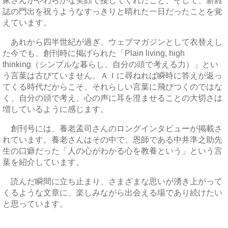
家さんがやわらかな笑顔で接してくれたこと、そして、新雑
誌の門出を祝うようなすっきりと晴れた一日だったことを覚
えています。
あれから四半世紀が過ぎ、ウェブマガジンとして衣替えし
た今でも、創刊時に掲げられた「Plain living, high
thinking（シンプルな暮らし、自分の頭で考える力）」とい
う言葉は古びていません。ＡＩに尋ねれば瞬時に答えが返っ
てくる時代だからこそ、それらしい言葉に飛びつくのではな
く、自分の頭で考え、心の声に耳を澄ませることの大切さは
増しているように感じます。
創刊号には、養老孟司さんのロングインタビューが掲載さ
れています。養老さんはその中で、恩師である中井準之助先
生の口癖だった「人の心がわかる心を教養という」という言
葉を紹介しています。
読んだ瞬間に立ち止まり、さまざまな思いが湧き上がって
くるような文章に、楽しみながら出会える場であり続けたい
と思っています。