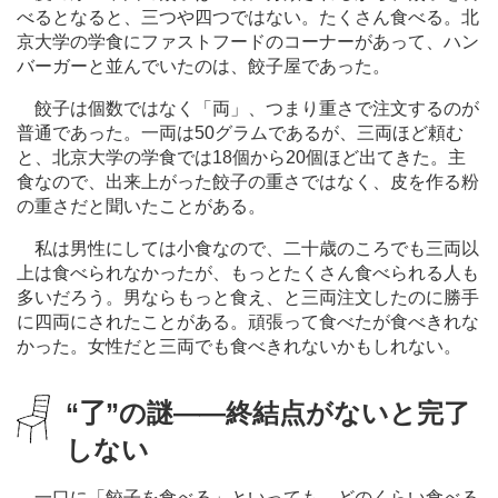
べるとなると、三つや四つではない。たくさん食べる。北
京大学の学食にファストフードのコーナーがあって、ハン
バーガーと並んでいたのは、餃子屋であった。
餃子は個数ではなく「両」、つまり重さで注文するのが
普通であった。一両は50グラムであるが、三両ほど頼む
と、北京大学の学食では18個から20個ほど出てきた。主
食なので、出来上がった餃子の重さではなく、皮を作る粉
の重さだと聞いたことがある。
私は男性にしては小食なので、二十歳のころでも三両以
上は食べられなかったが、もっとたくさん食べられる人も
多いだろう。男ならもっと食え、と三両注文したのに勝手
に四両にされたことがある。頑張って食べたが食べきれな
かった。女性だと三両でも食べきれないかもしれない。
“
了
”の謎
―
―終結点がないと完了
しない
一口に「餃子を食べる」といっても、どのくらい食べる