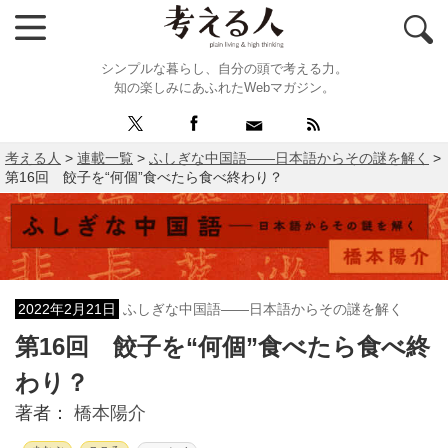
シンプルな暮らし、自分の頭で考える力。
知の楽しみにあふれたWebマガジン。
考える人
>
連載一覧
>
ふしぎな中国語――日本語からその謎を解く
>
第16回 餃子を“何個”食べたら食べ終わり？
2022年2月21日
ふしぎな中国語――日本語からその謎を解く
第16回 餃子を“何個”食べたら食べ終
わり？
著者：
橋本陽介