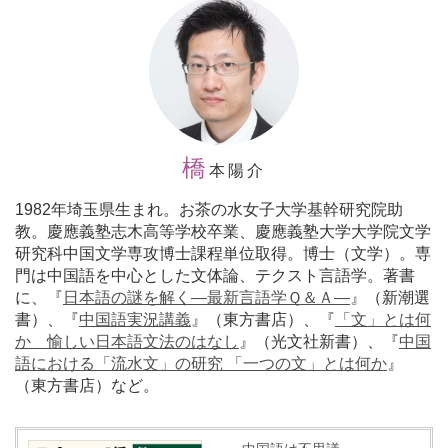
橋
本陽介
1982年埼玉県生まれ。お茶の水女子大学基幹研究院助
教。慶應義塾志木高等学校卒業、慶應義塾大学大学院文学
研究科中国文学専攻博士課程単位取得。博士（文学）。専
門は中国語を中心とした文体論、テクスト言語学。著書
に、『
日本語の謎を解く―最新言語学Ｑ＆Ａ―
』（新潮選
書）、『
中国語実況講義
』（東方書店）、『
「文」とは何
か 愉しい日本語文法のはなし
』（光文社新書）、『
中国
語における「流水文」の研究 「一つの文」とは何か
』
（東方書店）など。