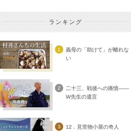
ランキング
義母の「助けて」が離れな
い
二十三、戦後への痛憤――
W先生の遺言
12．見世物小屋の奇人