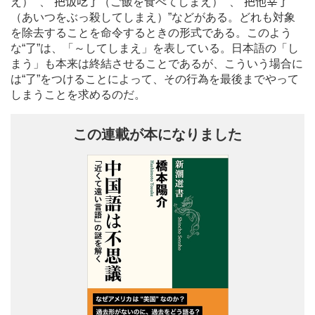
え）” 、“
把饭吃了
（ご飯を食べてしまえ）” 、“
把他宰了
（あいつをぶっ殺してしまえ）”などがある。どれも対象
を除去することを命令するときの形式である。このよう
な“
了
”は、「～してしまえ」を表している。日本語の「し
まう」も本来は終結させることであるが、こういう場合に
は“
了
”をつけることによって、その行為を最後までやって
しまうことを求めるのだ。
この連載が本になりました