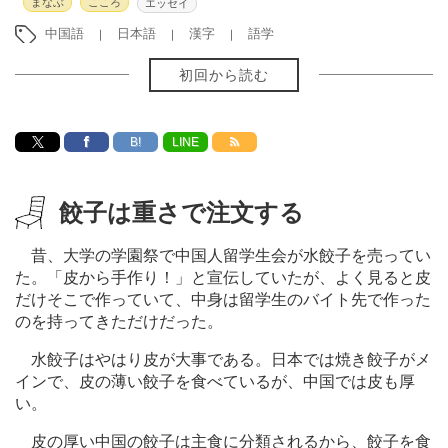
まなぶ
こころ
エッセイ
中国語
日本語
漢字
語学
初回から読む
B!
LINE
餃子は重さで注文する
昔、大学の学園祭で中国人留学生会が水餃子を売ってい
た。「皮から手作り！」と宣伝していたが、よく見ると皮
だけそこで作っていて、中身は留学生のバイト先で作った
のを持ってきただけだった。
水餃子はやはり皮が大事である。日本では焼き餃子がメ
インで、皮の薄い餃子を食べているが、中国では皮も厚
い。
皮の厚い中国の餃子は主食に分類されるから、餃子を食