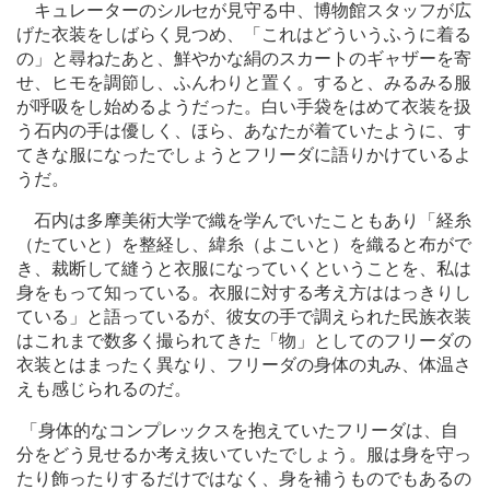
キュレーターのシルセが見守る中、博物館スタッフが広
げた衣装をしばらく見つめ、「これはどういうふうに着る
の」と尋ねたあと、鮮やかな絹のスカートのギャザーを寄
せ、ヒモを調節し、ふんわりと置く。すると、みるみる服
が呼吸をし始めるようだった。白い手袋をはめて衣装を扱
う石内の手は優しく、ほら、あなたが着ていたように、す
てきな服になったでしょうとフリーダに語りかけているよ
うだ。
石内は多摩美術大学で織を学んでいたこともあり「経糸
（たていと）を整経し、緯糸（よこいと）を織ると布がで
き、裁断して縫うと衣服になっていくということを、私は
身をもって知っている。衣服に対する考え方ははっきりし
ている」と語っているが、彼女の手で調えられた民族衣装
はこれまで数多く撮られてきた「物」としてのフリーダの
衣装とはまったく異なり、フリーダの身体の丸み、体温さ
えも感じられるのだ。
「身体的なコンプレックスを抱えていたフリーダは、自
分をどう見せるか考え抜いていたでしょう。服は身を守っ
たり飾ったりするだけではなく、身を補うものでもあるの