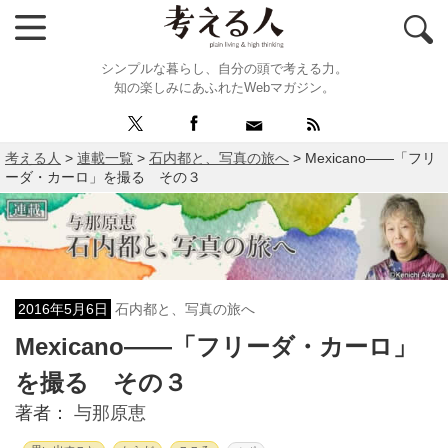
シンプルな暮らし、自分の頭で考える力。
知の楽しみにあふれたWebマガジン。
考える人
>
連載一覧
>
石内都と、写真の旅へ
>
Mexicano――「フリ
ーダ・カーロ」を撮る その３
2016年5月6日
石内都と、写真の旅へ
Mexicano――「フリーダ・カーロ」
を撮る その３
著者：
与那原恵