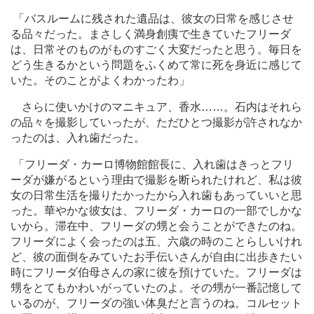
「バスルームに残された遺品は、彼女の日常を感じさせ
る品々だった。まさしく満身創痍で生きていたフリーダ
は、日常そのものがものすごく大変だったと思う。毎日を
どう生きるかという問題をふくめて常に死を身近に感じて
いた。そのことがよくわかったわ」
さらに使いかけのマニキュア、香水
…
…。石内はそれら
の品々を撮影していったが、ただひとつ撮影が許されなか
ったのは、入れ歯だった。
「フリーダ・カーロ博物館館長に、入れ歯はきっとフリ
ーダが嫌がるという理由で撮影を断られたけれど、私は彼
女の日常生活を撮りたかったから入れ歯もあっていいと思
った。華やかな彼女は、フリーダ・カーロの一部でしかな
いから。滞在中、フリーダの甥と会うことができたのね。
フリーダによく会ったのは五、六歳の時のことらしいけれ
ど、彼の面倒をみていたお手伝いさんが自由に出歩きたい
時にフリーダ伯母さんの家に彼を預けていた。フリーダは
甥をとてもかわいがっていたのよ。その甥が一番記憶して
いるのが、フリーダの強い体臭だと言うのね。コルセット