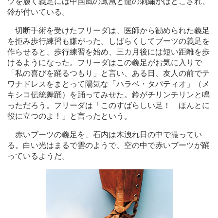
ツを履く義足には中国風の鳳凰と龍の刺繍がほどこされ、
鈴が付いている。
切断手術を受けたフリーダは、医師から勧められた義足
を拒み歩行練習も嫌がった。しばらくしてブーツの義足を
作らせると、歩行練習を始め、三カ月後には短い距離を歩
けるようになった。フリーダはこの義足がお気に入りで
「私の喜びを踊るつもり」と言い、ある日、友人の前でテ
ワナドレスをまとって陽気な「ハラベ・タパティオ」（メ
キシコ伝統舞踊）を踊ってみせた。鈴がチリンチリンと鳴
っただろう。フリーダは「このすばらしい足！ ほんとに
役に立つのよ！」と言ったという。
赤いブーツの義足を、石内は木洩れ日の中で撮ってい
る。白い光はまるで雲のようで、空の中で赤いブーツが踊
っているようだ。