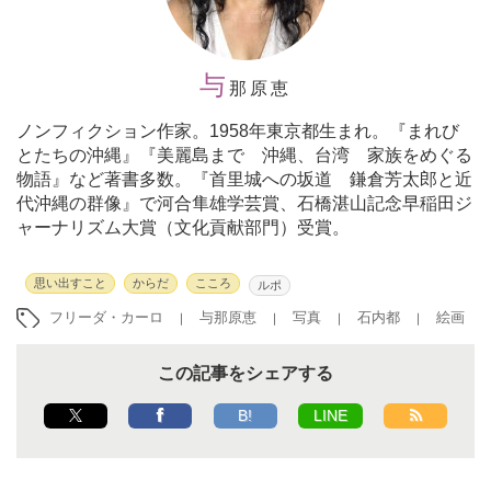
与
那原恵
ノンフィクション作家。1958年東京都生まれ。『まれび
とたちの沖縄』『美麗島まで 沖縄、台湾 家族をめぐる
物語』など著書多数。『首里城への坂道 鎌倉芳太郎と近
代沖縄の群像』で河合隼雄学芸賞、石橋湛山記念早稲田ジ
ャーナリズム大賞（文化貢献部門）受賞。
思い出すこと
からだ
こころ
ルポ
フリーダ・カーロ
与那原恵
写真
石内都
絵画
この記事をシェアする
B!
LINE