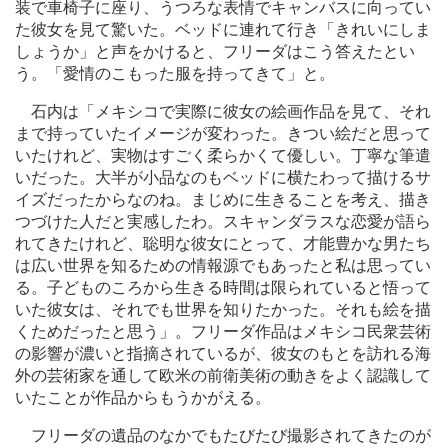
装で車椅子に座り、うつろな表情でキャンバスに向ってい
た彼女を見て驚いた。ベッドに連れて行き「きれいにしま
しょうか」と声をかけると、フリーダはこう答えたとい
う。「愛情のこもった服を持ってきて」と。
石内は「メキシコで実際に彼女の絵画作品を見て、それ
まで持っていたイメージが変わった。きつい絵だと思って
いたけれど、実物はすごく柔らかくて優しい。丁寧な筆遣
いだった。大半が小品なのもベッドに横たわって描けるサ
イズだったからなのね。まじめに生きることを考え、描き
つづけた人だと実感したわ。スキャンダラスな恋愛が語ら
れてきたけれど、聡明な彼女にとって、才能豊かな男たち
は広い世界を知るための情報源でもあったと私は思ってい
る。子どものころから生きる時間は限られていると悟って
いた彼女は、それでも世界を知りたかった。それも絵を描
くためだったと思う」。フリーダ作品はメキシコ民衆芸術
の影響が濃いと指摘されているが、彼女のもとを訪れる海
外の芸術家を通して欧米の前衛美術の動きをよく認識して
いたことが作品からもうかがえる。
フリーダの遺品のなかでもたびたび撮影されてきたのが