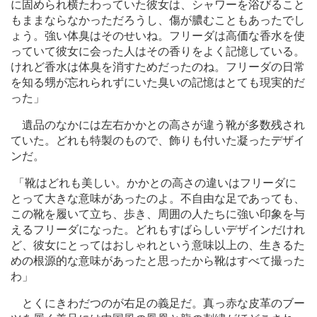
に固められ横たわっていた彼女は、シャワーを浴びること
もままならなかっただろうし、傷が膿むこともあったでし
ょう。強い体臭はそのせいね。フリーダは高価な香水を使
っていて彼女に会った人はその香りをよく記憶している。
けれど香水は体臭を消すためだったのね。フリーダの日常
を知る甥が忘れられずにいた臭いの記憶はとても現実的だ
った」
遺品のなかには左右かかとの高さが違う靴が多数残され
ていた。どれも特製のもので、飾りも付いた凝ったデザイ
ンだ。
「靴はどれも美しい。かかとの高さの違いはフリーダに
とって大きな意味があったのよ。不自由な足であっても、
この靴を履いて立ち、歩き、周囲の人たちに強い印象を与
えるフリーダになった。どれもすばらしいデザインだけれ
ど、彼女にとってはおしゃれという意味以上の、生きるた
めの根源的な意味があったと思ったから靴はすべて撮った
わ」
とくにきわだつのが右足の義足だ。真っ赤な皮革のブー