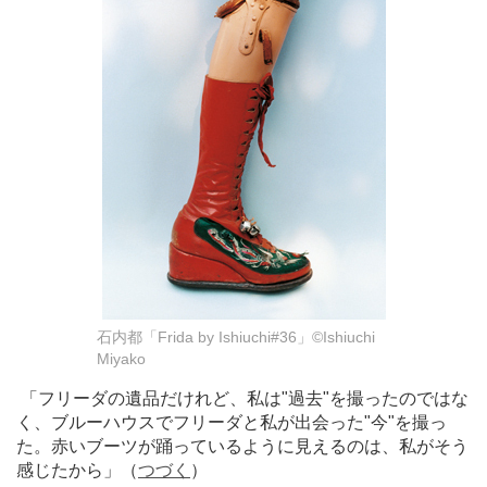
石内都「Frida by Ishiuchi#36」©Ishiuchi
Miyako
「フリーダの遺品だけれど、私は"過去"を撮ったのではな
く、ブルーハウスでフリーダと私が出会った"今"を撮っ
た。赤いブーツが踊っているように見えるのは、私がそう
感じたから」（
つづく
）