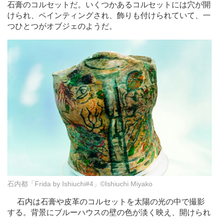
石膏のコルセットだ。いくつかあるコルセットには穴が開
けられ、ペインティングされ、飾りも付けられていて、一
つひとつがオブジェのようだ。
石内都「Frida by Ishiuchi#4」©Ishiuchi Miyako
石内は石膏や皮革のコルセットを太陽の光の中で撮影
する。背景にブルーハウスの壁の色が淡く映え、開けられ