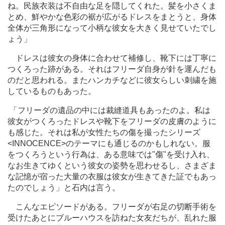
ね。民族衣装は不自由な足を隠してくれた。髪を小さくま
とめ、鮮やかな色彩の裾が広がるドレスをまとうと、身体
全体が三角形になって小柄な彼女を大きく見せていたでし
ょう」
ドレスは彼女の身体に合わせて補修し、靴下には丁寧に
つくろった跡がある。それはフリーダ自身が針を運んだも
のだと思われる。またハンカチなどに彼女らしい刺繍を施
しているものもあった。
「フリーダの遺品の中には裁縫道具もあったのよ。私は
彼女がつくろったドレスや靴下をフリーダの皮膚のように
も感じた。それは私が女性たちの傷を撮ったシリーズ
<INNOCENCE>のテーマにも通じるのかもしれない。服
をつくろうという行為は、ある意味では"傷"を受け入れ、
なお生きてゆくという彼女の姿勢を思わせるし、さまざま
な記憶が宿った大量の衣服は彼女が生きてきた証でもあっ
たのでしょう」と石内は言う。
こんなエピソードがある。フリーダが右足の切断手術を
受けたあとにブルーハウスを訪ねた女友だちが、乱れた服