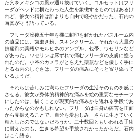
た穴をメキシコの風が通り抜けていく。コルセットはフリ
ーダがベッドに横たわった人生を象徴するものではあるけ
れど、彼女の精神は誰よりも自由で軽やかだった、石内の
写真がそう語っている。
フリーダ没後五十年を機に封印を解かれたバスルーム内
の遺品には、歯磨き粉、スキンクリーム、それから大量の
鎮痛剤の薬瓶やモルヒネのアンプル、包帯、ワセリンなど
があった。ワセリンは床ずれで痛むフリーダの皮膚に塗ら
れたのだ。小谷のカメラがとらえた薬瓶などを優しく手に
とる石内のしぐさは、フリーダの痛みにそっと寄り添って
いるようだ。
それらは苦しみに満ちたフリーダの生活そのものを感じ
させる。彼女が身体的精神的な痛みを絵の重要なモチーフ
にしたのは、描くことが現実的な痛みから逃れる手段であ
ったからなのかもしれない。フリーダは自身の痛苦を正面
から見据えることで、自分を愛おしみ、さらに生きていく
糧としたのではないだろうか。二十数回ともいわれる手術
に耐えたのも、生きる希望を手放さなかったからだ。石内
はこう語る。