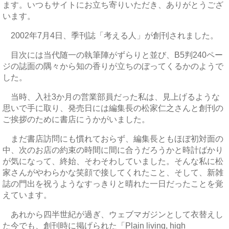
ます。いつもサイトにお立ち寄りいただき、ありがとうござ
います。
2002年7月4日、季刊誌「考える人」が創刊されました。
目次には当代随一の執筆陣がずらりと並び、B5判240ペー
ジの誌面の隅々から知の香りが立ちのぼってくるかのようで
した。
当時、入社3か月の営業部員だった私は、見上げるような
思いで手に取り、発売日には編集長の松家仁之さんと創刊の
ご挨拶のために書店にうかがいました。
まだ書店訪問にも慣れておらず、編集長ともほぼ初対面の
中、次のお店の約束の時間に間に合うだろうかと時計ばかり
が気になって、終始、そわそわしていました。そんな私に松
家さんがやわらかな笑顔で接してくれたこと、そして、新雑
誌の門出を祝うようなすっきりと晴れた一日だったことを覚
えています。
あれから四半世紀が過ぎ、ウェブマガジンとして衣替えし
た今でも、創刊時に掲げられた「Plain living, high