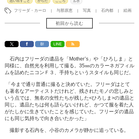
思い出すこと
からだ
こころ
ルポ
フリーダ・カーロ
与那原恵
写真
石内都
絵画
初回から読む
B!
LINE
石内はフリーダの遺品を「Mother’s」や「ひろしま」と
同様に、自然光を利用して撮る。35㎜のカラーネガフィル
ムを詰めたニコンＦ３、手持ちというスタイルも同じだ。
「今まで通り普通に撮ると決めていた。フリーダはとて
も著名なアーティストだけれど、残されたモノの悲しみと
いう点では、無名の女性たちが残した<ひろしま>の遺品と
同じ。遺品たちは何も語らないけれど、かつて服を着た人
がたしかに生きていたことを感じていた。フリーダの遺品
にも同じ気持ちで向き合いたかった」
撮影する石内を、小谷のカメラが静かに追っている。