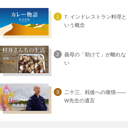
7. インドレストラン料理と
いう概念
義母の「助けて」が離れな
い
二十三、戦後への痛憤――
W先生の遺言