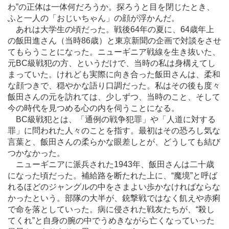
わ”の正体は一体何だろうか。探ろうと目を閉じたとき、
ふと一人の「おじいちゃん」の顔が浮かんだ。
あれは大学生の頃だった。戦後64年の夏に、64歳年上
の飯田進さん（当時86歳）と東京新聞の企画で対談をさせ
てもらうことになった。ニューギニア戦線を生き抜いた、
元BC級戦犯の方、というだけで、当時の私は身構えてし
まっていた。けれども実際に向き合った飯田さんは、柔和
な顔つきで、穏やかな語り口調だった。私はその後も度々
飯田さんの元を訪れては、少しずつ、当時のこと、そして
今の時代を見つめる心の内を伺うことになる。
BC級戦犯とは、「通例の戦争犯罪」や「人道に対する
罪」に問われた人々のことを指す。最初はその恐ろし気な
言葉と、飯田さんの柔らかな眼差しとが、どうしても結び
つかなかった。
ニューギニアに派兵された1943年、飯田さんは二十歳
になった頃だった。補給路を断たれた上に、“魔境”と呼ば
れるほどのジャングルの中をさまよい歩かなければならな
かったという。部隊の大半が、銃撃戦ではなく飢えや赤痢
で命を落としていった。病に侵された戦友たちが、“殺し
てくれ”と自身の腕の中でうめきながら亡くなっていった