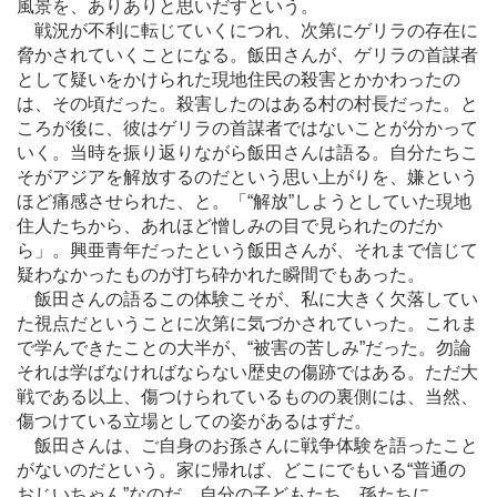
風景を、ありありと思いだすという。
戦況が不利に転じていくにつれ、次第にゲリラの存在に
脅かされていくことになる。飯田さんが、ゲリラの首謀者
として疑いをかけられた現地住民の殺害とかかわったの
は、その頃だった。殺害したのはある村の村長だった。と
ころが後に、彼はゲリラの首謀者ではないことが分かって
いく。当時を振り返りながら飯田さんは語る。自分たちこ
そがアジアを解放するのだという思い上がりを、嫌という
ほど痛感させられた、と。「“解放”しようとしていた現地
住人たちから、あれほど憎しみの目で見られたのだか
ら」。興亜青年だったという飯田さんが、それまで信じて
疑わなかったものが打ち砕かれた瞬間でもあった。
飯田さんの語るこの体験こそが、私に大きく欠落してい
た視点だということに次第に気づかされていった。これま
で学んできたことの大半が、“被害の苦しみ”だった。勿論
それは学ばなければならない歴史の傷跡ではある。ただ大
戦である以上、傷つけられているものの裏側には、当然、
傷つけている立場としての姿があるはずだ。
飯田さんは、ご自身のお孫さんに戦争体験を語ったこと
がないのだという。家に帰れば、どこにでもいる“普通の
おじいちゃん”なのだ。自分の子どもたち、孫たちに、