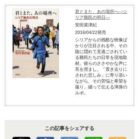
君とまた、あの場所へ―シ
リア難民の明日―
安田菜津紀
2016/04/22発売
シリアからの残酷な映像ば
かりが注目される中、その
陰に隠れて見過ごされてい
る難民たちの日常を現地取
材。彼らのささやかな声に
耳を澄まし、「置き去りに
された悲しみ」に寄り添い
ながら、その苦悩と希望を
撮り、綴って伝える渾身の
ルポ。
この記事をシェアする