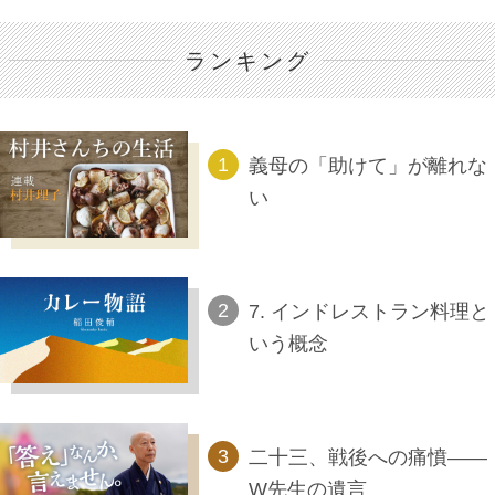
ランキング
義母の「助けて」が離れな
い
7. インドレストラン料理と
いう概念
二十三、戦後への痛憤――
W先生の遺言