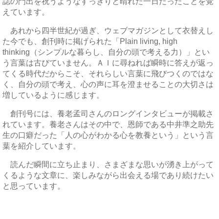
誌の門出を祝うようなすっきりと晴れた一日だったことを覚
えています。
あれから四半世紀が過ぎ、ウェブマガジンとして衣替えし
た今でも、創刊時に掲げられた「Plain living, high
thinking（シンプルな暮らし、自分の頭で考える力）」とい
う言葉は古びていません。ＡＩに尋ねれば瞬時に答えが返っ
てくる時代だからこそ、それらしい言葉に飛びつくのではな
く、自分の頭で考え、心の声に耳を澄ませることの大切さは
増しているように感じます。
創刊号には、養老孟司さんのロングインタビューが掲載さ
れています。養老さんはその中で、恩師である中井準之助先
生の口癖だった「人の心がわかる心を教養という」という言
葉を紹介しています。
読んだ瞬間に立ち止まり、さまざまな思いが湧き上がって
くるような文章に、楽しみながら出会える場であり続けたい
と思っています。