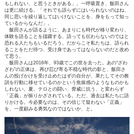
もしれない、と思うときがある」。一呼吸置き、飯田さん
は更に続ける。「それでも語らずにはいられないのはね、
同じ思いを繰り返してはいけないことを、身をもって知っ
ているからなんだ」。
飯田さんが語るように、あまりにも時代が移り変わり、
体験を語ることを躊躇する、語っても伝わらないのではと
恐れる人たちもいるだろう。だからこそ私たちは、語られ
ることをただ待つ、受け身であってはならないのだと改め
て思う。
飯田さんは2016年、93歳でこの世を去った。あの“ざわ
ざわ”の正体は、再び忍び寄る不穏な時代の影と、飯田さ
んの投げかけを受け止めたはずの自分が、果たしてその教
訓を行動に移せているのかという焦燥感のようなものかも
しれない。夏。テロとの闘い、脅威に抗う、と変わらず
「正義」が振りかざされている。ただ、過去は私たちに語
りかける。今必要なのは、その信じて疑わない「正義」
を、一度顧みる勇気なのではないか、と。