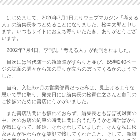
はじめまして。2026年7月1日よりウェブマガジン「考える
人」の編集長をつとめることになりました、松本太郎と申し
ます。いつもサイトにお立ち寄りいただき、ありがとうござ
います。
2002年7月4日、季刊誌「考える人」が創刊されました。
目次には当代随一の執筆陣がずらりと並び、B5判240ペー
ジの誌面の隅々から知の香りが立ちのぼってくるかのようで
した。
当時、入社3か月の営業部員だった私は、見上げるような
思いで手に取り、発売日には編集長の松家仁之さんと創刊の
ご挨拶のために書店にうかがいました。
まだ書店訪問にも慣れておらず、編集長ともほぼ初対面の
中、次のお店の約束の時間に間に合うだろうかと時計ばかり
が気になって、終始、そわそわしていました。そんな私に松
家さんがやわらかな笑顔で接してくれたこと、そして、新雑