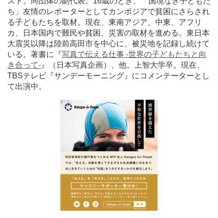
スト。同団体の副代表。16歳のとき、「国境なき子どもた
ち」友情のレポーターとしてカンボジアで貧困にさらされ
る子どもたちを取材。現在、東南アジア、中東、アフリ
カ、日本国内で難民や貧困、災害の取材を進める。東日本
大震災以降は陸前高田市を中心に、被災地を記録し続けて
いる。著書に『
写真で伝える仕事 -世界の子どもたちと向
き合って-
』（日本写真企画）、他。上智大学卒。現在、
TBSテレビ『サンデーモーニング』にコメンテーターとし
て出演中。