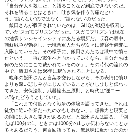
「自分が人を殺した」と語ることなど到底できないのだ。
それを語ることはときに、吐き気を伴う苦痛だとい
う。“語らない”のではなく、“語れない”のだった。
飯田さんが収容されていたのは、GHQが戦犯を収容し
ていた“スガモプリズン”だった。“スガモプリズン”は現在
の池袋サンシャインシティにあたる場所だ。収容の最中、
朝鮮戦争が勃発し、元職業軍人たちが次々に警察予備隊に
入隊していった。その様子に、飯田さんたちは獄中で憤っ
たという。「再び戦争へと向かっていくなら、自分たちは
何のためにここで裁かれているのか」。その時代の流れの
中で、飯田さんは56年に釈放されることになる。
晩年の飯田さんと言葉を交わしながら、その表情に憤り
よりも深い悲しみがにじんでいることがひしひしと伝わっ
てきた。安保法制、武器輸出三原則、と時代は“逆コー
ス”をたどろうとしていた。
「これまで何度となく戦争の体験を語ってきた。それは
徒労に近い作業だったのかもしれない」。想像力と現実と
の間には大きな開きがあるのだ、と飯田さんは語る。「例
えば100分の1、ときには1000分の1しか伝わらないことが
多々あるだろう。何百回語っても、無意味に近かったのか