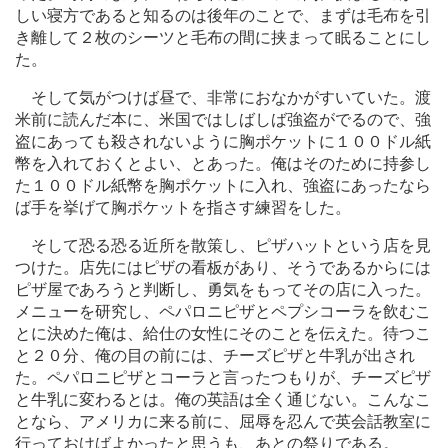
しい寝方であると知るのは後年のことで、まずは毛布を引
き離して２枚のシーツと毛布の間に挟まって眠ることにし
た。
そして気がつけば昼で、非常におなかがすいていた。渡
米前に読んだ本に、米国ではしばしば強盗がでるので、強
盗にあっても殺されないように胸ポケットに１００ドル紙
幣を入れておくとよい、とあった。俺はそのために持参し
た１００ドル紙幣を胸ポケットに入れ、強盗にあったなら
ば手を挙げて胸ポケットを指さす練習をした。
そして恐る恐る近所を散策し、ピザハットという店を見
つけた。店先にはピザの看板があり、そうであるからには
ピザ屋であろうと判断し、勇気をもってその店に入った。
メニューを研究し、ペパロニピザとペプシコーラを飲むこ
とに決めた俺は、給仕の女性にそのことを伝えた。待つこ
と２０分、俺の目の前には、チーズピザと牛乳が出され
た。ペパロニピザとコーラと言ったつもりが、チーズピザ
と牛乳に変わるとは。俺の英語は全く通じない。こんなこ
となら、アメリカに来る前に、屈辱を忍んで英会話教室に
行っておけばよかったと思うも、あとの祭りである。