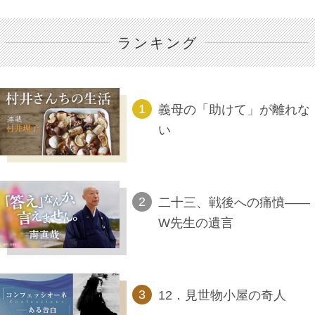
ランキング
義母の「助けて」が離れな
い
二十三、戦後への痛憤――
W先生の遺言
12．見世物小屋の奇人