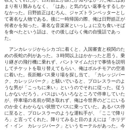
まり有り難みもなく、「はあ」と気のない返事をするしか
なかった。日野皓正はむろん、ジャズトランペッターとし
て著名な人物である。後に一時帰国の際、俺は日野皓正が
何者かを知った。著名な音楽家といっしょに立ち食いそば
を食べたという話は、その後しばらく俺の自慢話であっ
た。
アンカレッジからシカゴに着くと、入国審査と税関のた
めの長蛇の列があった。３時間以上はかかったと思う。乗
り継ぎの飛行機に乗れず、パントマイムだけで事情を説明
してチケットを取り替えてもらい、俺はボルチモアの空港
に着いた。長距離バス乗り場を探し当て、「カレッジパー
ク、カレッジパーク」と騒いでいると、プロレスラーのよ
うな男が「こっちに来い」というのでそれに従った。従う
しかないだろう。バスはいろいろなところで停車していた
が、停車場の名前が聞き取れず、俺は今世界のどこにいる
のか全くわからない状態でバスに乗っていた。あるバス停
に至ると、プロレスラーのような運転手が、「ここで降り
ろ」と言ってくれた。降りてみると目のまえには「ホリデ
イ・イン カレッジパーク」というモーテルがあった。今