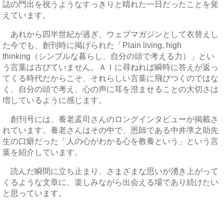
誌の門出を祝うようなすっきりと晴れた一日だったことを覚
えています。
あれから四半世紀が過ぎ、ウェブマガジンとして衣替えし
た今でも、創刊時に掲げられた「Plain living, high
thinking（シンプルな暮らし、自分の頭で考える力）」とい
う言葉は古びていません。ＡＩに尋ねれば瞬時に答えが返っ
てくる時代だからこそ、それらしい言葉に飛びつくのではな
く、自分の頭で考え、心の声に耳を澄ませることの大切さは
増しているように感じます。
創刊号には、養老孟司さんのロングインタビューが掲載さ
れています。養老さんはその中で、恩師である中井準之助先
生の口癖だった「人の心がわかる心を教養という」という言
葉を紹介しています。
読んだ瞬間に立ち止まり、さまざまな思いが湧き上がって
くるような文章に、楽しみながら出会える場であり続けたい
と思っています。