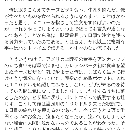
俺は涙をこらえてチーズピザを食べ、牛乳を飲んだ。俺
が食べたいものを食べられるようになるまで、１年はかか
ったと思う。メニューを指さして注文をすればよいのだ
が、それをやってしまうといつまで経っても言葉が通じな
いであろう。だから俺は、臥薪嘗胆して口頭で注文を述べ
る努力をしていたのである。とは言え、それ以上に複雑な
事柄はパントマイムで伝えるしかすべのない俺であった。
そういうわけで、アメリカ上陸初の食事をアンカレッジ
の立ち食いそば屋で済ませ、カレッジパーク初の食事を望
まぬチーズピザと牛乳で済ませた俺は、しばらく生きて行
けそうな気分になっていた。護身のため胸ポケットに入れ
た１００ドルを確認してみると、ない。ピザが来るのを待
っている間に気になって出したりしまったりするうちに落
としたのか。ピザ屋に戻り、パントマイムで説明するも通
じず、こうして俺は護身用の１００ドルを失った状態で、
１日目の終わりを迎えるのであった。今で言うと２万５千
円くらいのお金だ。泣きたくなったが、泣いてもしょうが
ない場合は人間は泣かないものであることがわかった。そ
して後日、１００ドルを持っているともっと持っていると