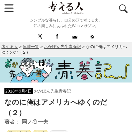
シンプルな暮らし、自分の頭で考える力。
知の楽しみにあふれたWebマガジン。
考える人
>
連載一覧
>
おかぽん先生青春記
>
なのに俺はアメリカへ
ゆくのだ（２）
2018年9月4日
おかぽん先生青春記
なのに俺はアメリカへゆくのだ
（２）
著者：
岡ノ谷一夫