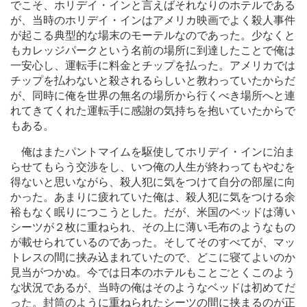
でこそ、ホリデイ・インと言えばそれなりのホテルである
が、当時のホリデイ・インはアメリカ映画でよく殺人事件
が起こる典型的な場末のモーテルなのであった。少なくと
もカレッジパークという名前の場所に到達したことで俺は
一安心し、運転手に料金とチップを払った。アメリカでは
チップを払わないと殺されるらしいと教わっていたからだ
が、同時に俺を世界の無名の場所から行くべき場所へと連
れてきてくれた運転手に感謝の気持ちを抱いていたからで
もある。
俺はまたパントマイムを駆使してホリデイ・インに泊ま
らせてもらう交渉をし、いつ俺の人生が終わってもやむを
得ないと思いながら、殺人犯に気をつけて自分の部屋に向
かった。あまりに疲れていた俺は、殺人犯に気をつける余
裕もなく眠りにつこうとした。だが、米国のベッドは薄い
シーツが２枚に重ねられ、その上に薄い毛布のようなもの
が載せられているのであった。そしてそのすべてが、マッ
トレスの間に挟み込まれていたので、どこに寝てよいのか
見当がつかぬ。今では日本のホテルもことごとくこのよう
な状況であるが、当時の俺はそのようなベッドは初めてだ
った。封筒のように重ねられたシーツの間に挟まるのが正