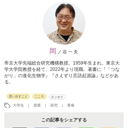
岡
ノ谷一夫
帝京大学先端総合研究機構教授。
1959年生まれ。東京大
学大学院教授を経て、2022年より現職。著書に『「つな
がり」の進化生物学』『さえずり言語起源論』などがあ
る。
思い出すこと
こころ
エッセイ
大学生
授業
研究
青春
この記事をシェアする