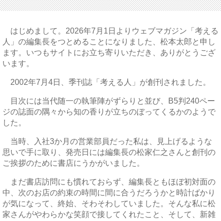
はじめまして。2026年7月1日よりウェブマガジン「考える
人」の編集長をつとめることになりました、松本太郎と申し
ます。いつもサイトにお立ち寄りいただき、ありがとうござ
います。
2002年7月4日、季刊誌「考える人」が創刊されました。
目次には当代随一の執筆陣がずらりと並び、B5判240ペー
ジの誌面の隅々から知の香りが立ちのぼってくるかのようで
した。
当時、入社3か月の営業部員だった私は、見上げるような
思いで手に取り、発売日には編集長の松家仁之さんと創刊の
ご挨拶のために書店にうかがいました。
まだ書店訪問にも慣れておらず、編集長ともほぼ初対面の
中、次のお店の約束の時間に間に合うだろうかと時計ばかり
が気になって、終始、そわそわしていました。そんな私に松
家さんがやわらかな笑顔で接してくれたこと、そして、新雑