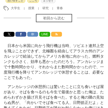
思い出すこと
こころ
エッセイ
大学生
授業
研究
青春
初回から読む
B!
LINE
日本から米国に向かう飛行機は当時、ソビエト連邦上空
を飛ぶことができず、北極圏を経由してアラスカ州のアン
カレッジで給油してからアメリカ各地に向かった。燃料タ
ンクも小さく、効率も悪かったのだろう。アンカレッジま
で十数時間かかり、それからまた数時間かかったので、一
度飛行機を降りてアンカレッジで休憩することは、必要な
ことでもあった。
アンカレッジの休憩所には驚いたことに立ち食いそば屋
があり、そばを食べるのも今生で最後かと思った俺は、た
めらわずかき揚げ月見そばを食べた。すると俺の隣の見知
らぬ男が、「向かいでそば食べてる人、日野皓正だよ」と
教えてくれたが、日野皓正が誰だか知らなかった俺にはあ