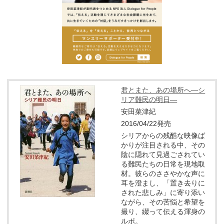
君とまた、あの場所へ―シ
リア難民の明日―
安田菜津紀
2016/04/22発売
シリアからの残酷な映像ば
かりが注目される中、その
陰に隠れて見過ごされてい
る難民たちの日常を現地取
材。彼らのささやかな声に
耳を澄まし、「置き去りに
された悲しみ」に寄り添い
ながら、その苦悩と希望を
撮り、綴って伝える渾身の
ルポ。