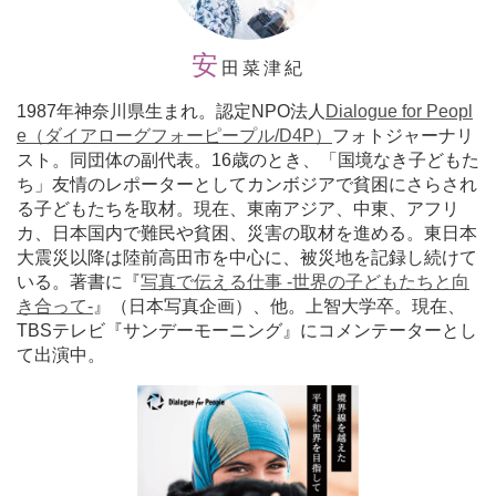
安
田菜津紀
1987年神奈川県生まれ。
認定
NPO法人
Dialogue for Peopl
e（ダイアローグフォーピープル/D4P）
フォトジャーナリ
スト。同団体の副代表。16歳のとき、「国境なき子どもた
ち」友情のレポーターとしてカンボジアで貧困にさらされ
る子どもたちを取材。現在、東南アジア、中東、アフリ
カ、日本国内で難民や貧困、災害の取材を進める。東日本
大震災以降は陸前高田市を中心に、被災地を記録し続けて
いる。著書に『
写真で伝える仕事 -世界の子どもたちと向
き合って-
』（日本写真企画）、他。上智大学卒。現在、
TBSテレビ『サンデーモーニング』にコメンテーターとし
て出演中。