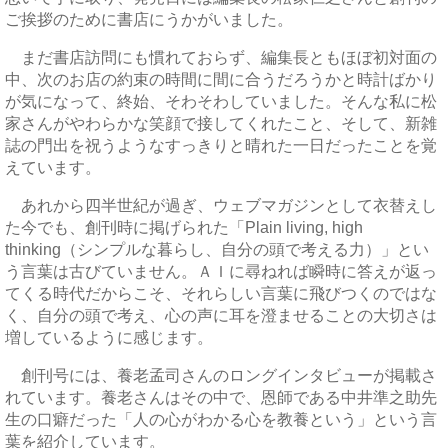
ご挨拶のために書店にうかがいました。
まだ書店訪問にも慣れておらず、編集長ともほぼ初対面の
中、次のお店の約束の時間に間に合うだろうかと時計ばかり
が気になって、終始、そわそわしていました。そんな私に松
家さんがやわらかな笑顔で接してくれたこと、そして、新雑
誌の門出を祝うようなすっきりと晴れた一日だったことを覚
えています。
あれから四半世紀が過ぎ、ウェブマガジンとして衣替えし
た今でも、創刊時に掲げられた「Plain living, high
thinking（シンプルな暮らし、自分の頭で考える力）」とい
う言葉は古びていません。ＡＩに尋ねれば瞬時に答えが返っ
てくる時代だからこそ、それらしい言葉に飛びつくのではな
く、自分の頭で考え、心の声に耳を澄ませることの大切さは
増しているように感じます。
創刊号には、養老孟司さんのロングインタビューが掲載さ
れています。養老さんはその中で、恩師である中井準之助先
生の口癖だった「人の心がわかる心を教養という」という言
葉を紹介しています。