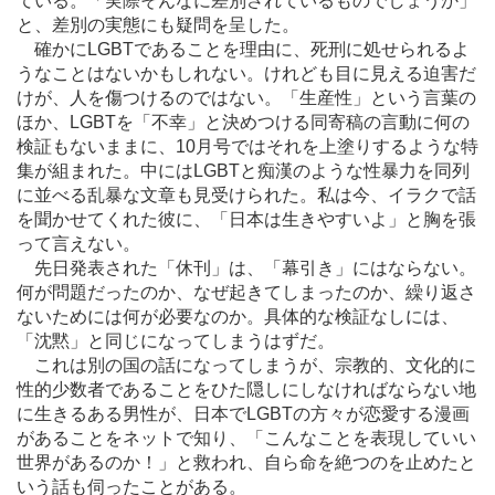
ている。「実際そんなに差別されているものでしょうか」
と、差別の実態にも疑問を呈した。
確かにLGBTであることを理由に、死刑に処せられるよ
うなことはないかもしれない。けれども目に見える迫害だ
けが、人を傷つけるのではない。「生産性」という言葉の
ほか、LGBTを「不幸」と決めつける同寄稿の言動に何の
検証もないままに、10月号ではそれを上塗りするような特
集が組まれた。中にはLGBTと痴漢のような性暴力を同列
に並べる乱暴な文章も見受けられた。私は今、イラクで話
を聞かせてくれた彼に、「日本は生きやすいよ」と胸を張
って言えない。
先日発表された「休刊」は、「幕引き」にはならない。
何が問題だったのか、なぜ起きてしまったのか、繰り返さ
ないためには何が必要なのか。具体的な検証なしには、
「沈黙」と同じになってしまうはずだ。
これは別の国の話になってしまうが、宗教的、文化的に
性的少数者であることをひた隠しにしなければならない地
に生きるある男性が、日本でLGBTの方々が恋愛する漫画
があることをネットで知り、「こんなことを表現していい
世界があるのか！」と救われ、自ら命を絶つのを止めたと
いう話も伺ったことがある。