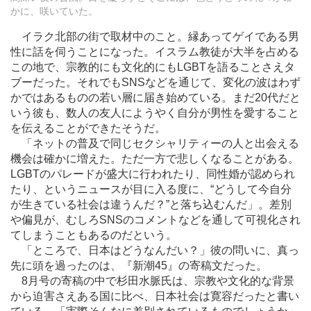
かに、咲いていた。
イラク北部の街で取材中のこと。縁あってゲイである男
性に話を伺うことになった。イスラム教徒が大半を占める
この地で、宗教的にも文化的にもLGBTを語ることさえタ
ブーだった。それでもSNSなどを通じて、変化の波はわず
かではあるものの若い層に届き始めている。まだ20代だと
いう彼も、数人の友人にようやく自分が男性を愛すること
を伝えることができたそうだ。
「ネットの普及で同じセクシャリティーの人と出会える
機会は確かに増えた。ただ一方で悲しくなることがある。
LGBTのパレードが盛大に行われたり、同性婚が認められ
たり、というニュースが目に入る度に、“どうして今自分
が生きている社会は違うんだ？”と落ち込むんだ」。差別
や偏見が、むしろSNSのコメントなどを通して可視化され
てしまうこともあるのだという。
「ところで、日本はどうなんだい？」彼の問いに、真っ
先に頭を過ったのは、『新潮45』の寄稿文だった。
8月号の寄稿の中で杉田水脈氏は、宗教や文化的な背景
から迫害さえある国に比べ、日本社会は寛容だったと書い