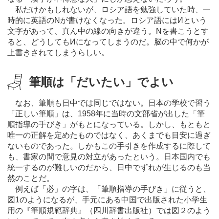
私だけかもしれないが、ロシア語を勉強していた時、一
時的に英語のNが書けなくなった。ロシア語にはИという
文字があって、真ん中の線の向きが違う。Nを書こうとす
ると、どうしてもИになってしまうのだ。脳の中で何かが
上書きされてしまうらしい。
筆順は「だいたい」でよい
なお、筆順も日中では同じではない。日本の学校で習う
「正しい筆順」は、1958年に当時の文部省が出した「筆
順指導の手びき」がもとになっている。しかし、もともと
唯一の正解を定めたものではなく、あくまでも目安に過ぎ
ないものであった。しかもこの手引きを作成するに際して
も、書家の間で意見の対立があったという。日本国内でも
統一するのが難しいのだから、日中でずれが生じるのも当
然のことだ。
例えば「必」の字は、「筆順指導の手びき」に従うと、
図1のようになるが、手元にある中国で出版された小学生
用の『筆順規範辞典』（四川辞書出版社）では図２のよう