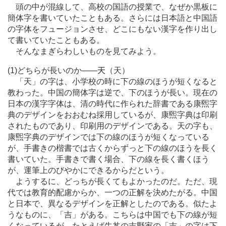
頭の中が混線して、高校の国語の授業で、なぜか黒板に
簡体字を書いていたこともある。さらには日本語と中国語
の字体をフュージョンさせ、どこにもない漢字を作り出し
て書いていたこともある。
そんなまぎらわしいものを見てみよう。
(1)どちらが長いのか
―
―
天
（天）
「天」の字は、小学校の時に下の線のほうが短くなると
教わった。中国の簡体字は逆で、下のほうが長い。現在の
日本の漢字字体は、清の時代に作られた辞書である康煕字
典のデザインをおおむね採用しているが、康煕字典は印刷
されたものであり、印刷用のデザインである。天の字も、
康煕字典のデザインでは下の線のほうが短くなっている
が、手書きの楷書では古くからずっと下の線のほうを長く
書いていた。手書きで書く場合、下の線を長く書くほう
が、運筆上のびやかにできるからだという。
ようするに、どっちが長くてもよかったのだ。ただ、現
代では教育的配慮からか、一つの正解を決めたがる。中国
と日本で、異なるデザインを正解としたのである。似たよ
うなものに、「吉」がある。こちらは中国でも下の線が短
くなっているが、たとえば牛丼の吉野家の「吉」の字は下