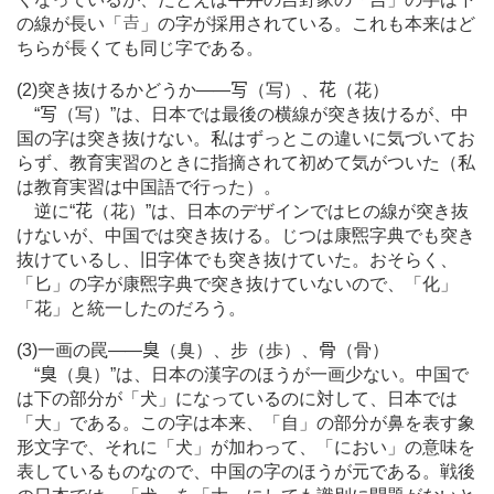
の線が長い「
」の字が採用されている。これも本来はど
ちらが長くても同じ字である。
(2)突き抜けるかどうか
―
―
写
（写）、
花
（花）
“
写
（写）”は、日本では最後の横線が突き抜けるが、中
国の字は突き抜けない。私はずっとこの違いに気づいてお
らず、教育実習のときに指摘されて初めて気がついた（私
は教育実習は中国語で行った）。
逆に“
花
（花）”は、日本のデザインではヒの線が突き抜
けないが、中国では突き抜ける。じつは康煕字典でも突き
抜けているし、旧字体でも突き抜けていた。おそらく、
「匕」の字が康煕字典で突き抜けていないので、「化」
「花」と統一したのだろう。
(3)一画の罠
―
―
臭
（臭）、步（歩）、
骨
（骨）
“
臭
（臭）”は、日本の漢字のほうが一画少ない。中国で
は下の部分が「犬」になっているのに対して、日本では
「大」である。この字は本来、「自」の部分が鼻を表す象
形文字で、それに「犬」が加わって、「におい」の意味を
表しているものなので、中国の字のほうが元である。戦後