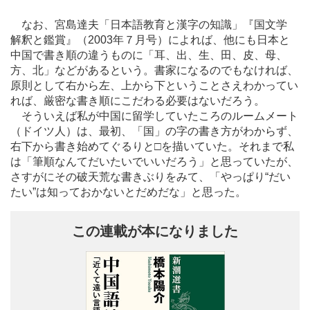
なお、宮島達夫「日本語教育と漢字の知識」『国文学
解釈と鑑賞』（2003年７月号）によれば、他にも日本と
中国で書き順の違うものに「耳、出、生、田、皮、母、
方、北」などがあるという。書家になるのでもなければ、
原則として右から左、上から下ということさえわかってい
れば、厳密な書き順にこだわる必要はないだろう。
そういえば私が中国に留学していたころのルームメート
（ドイツ人）は、最初、「国」の字の書き方がわからず、
右下から書き始めてぐるりと□を描いていた。それまで私
は「筆順なんてだいたいでいいだろう」と思っていたが、
さすがにその破天荒な書きぶりをみて、「やっぱり“だい
たい”は知っておかないとだめだな」と思った。
この連載が本になりました