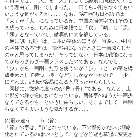
の日本では、「犬」を「大」にしても識別に問題がないと
いう理由で、削ってしまった。一画くらい削らなくてもい
いような気がするが
…
…。なお、“
突
”“
器
”も日本語では
「犬」が「大」になっているが、中国の簡体字ではそのま
ま残っている。ちなみに日本語では「戾」「類」も「戻」
「類」となっていて、徹底的に犬を殺している。
逆に“步（歩）”は、日本の字体のほうが一画多い。中国
の字体である“步”は、簡体字になったときに一画減らした
のかと思ってしまうが、そうではない。日本は戦後になっ
てからわざわざ一画プラスしたのである。なんでも、
「少」から一画削った形を使うのが「步」（とこの字を構
成要素として持つ「捗」など）しかなかったので、「少」
にすれば、記憶が容易になると思ったかららしい。
同様に、微妙に違うのが“
骨
（骨）”である。なんと、上
の部分の線が逆向きになっている。簡体字のほうが一画少
なくできるから、という理由らしい。そこまでして一画削
らなくてもよいような気がするが
…
…。
(4)冠が違う
―
―节（節）
「節」の字は、“节”となっている。下の部分がだいぶ簡略
化されているのはいいとして、なぜか竹冠も草冠に変更さ