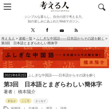
シンプルな暮らし、自分の頭で考える力。
知の楽しみにあふれたWebマガジン。
考える人
>
連載一覧
>
ふしぎな中国語――日本語からその謎を解く
>
第3回 日本語とまぎらわしい簡体字
2021年8月2日
ふしぎな中国語――日本語からその謎を解く
第3回 日本語とまぎらわしい簡体字
著者：
橋本陽介
まなぶ
こころ
エッセイ
中国語
日本語
漢字
語学