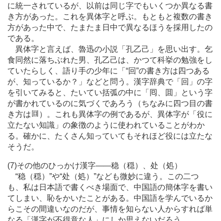
に統一されているが、以前は同じ字でもいくつか異なる書
き方があった。これを異体字と呼ぶ。もともと複数の書き
方があった中で、たまたま日中で異なるほうを採用したの
である。
異体字と言えば、魯迅の小説「孔乙己」を思い出す。乞
食同然に落ちぶれた男、孔乙己は、かつて科挙の勉強をし
ていたらしく、語り手の少年に「“回”の書き方は四つある
が、知っているか？」などと問う。漢字辞典で「回」の字
を引いてみると、たいてい括弧の中に「囘、囬」という字
が書かれているのに気づくであろう（ちなみに四つ目の書
き方は
）。これも異体字の例であるが、異体字が「役に
立たない知識」の象徴のように使われていることがわか
る。確かに、たくさん知っていてもそれほど役には立たな
そうだ。
(7)その他のひっかけ漢字
―
―稳（穏）、处（処）
“稳（穏）”や“处（処）”なども微妙に違う。この二つ
も、私は日本語で書くべき場面で、中国語の簡体字を書い
てしまい、恥をかいたことがある。中国語を学んでいるか
らこその間違いなのだが、事情を知らない人からすれば単
なる「漢字が不得意な人」にしか思えないだろう。