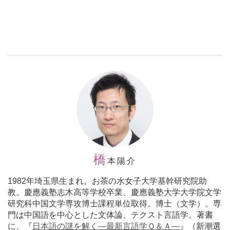
橋
本陽介
1982年埼玉県生まれ。お茶の水女子大学基幹研究院助
教。慶應義塾志木高等学校卒業、慶應義塾大学大学院文学
研究科中国文学専攻博士課程単位取得。博士（文学）。専
門は中国語を中心とした文体論、テクスト言語学。著書
に、『
日本語の謎を解く―最新言語学Ｑ＆Ａ―
』（新潮選