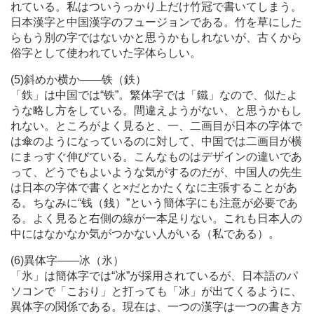
れている。私はついうっかり上だけ竹冠で書いてしまう。
日本漢字と中国漢字のフュージョンである。竹を草にした
らもう別の字ではないかと思うかもしれないが、古くから
俗字として使われていた字体らしい。
(5)斜めか横か
―
―铁（鉄）
「鉄」は中国では“铁”。繁体字では「鐵」なので、似たよ
うな略し方をしている。間違えようがない、と思うかもし
れない。ところがよく見ると、一、二画目が日本の字体で
は傘のようになっているのに対して、中国では二画目が横
にまっすぐ伸びている。こんなものはデザインの違いであ
って、どうでもよいような気がするのだが、中国人の先生
は日本の字体で書くと×だとかたくなに主張することがあ
る。ちなみに“钱（銭）”という簡体字にも注意が必要であ
る。よく見ると右側の線が一本足りない。これも日本人の
中にはなかなか気がつかない人がいる（私である）。
(6)異体字
―
―冰（氷）
「氷」は簡体字では“冰”が採用されているが、日本語のパ
ソコンで「こおり」と打っても「冰」が出てくるように、
異体字の関係である。現在は、一つの漢字は一つの書き方