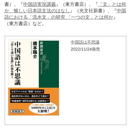
書）、『
中国語実況講義
』（東方書店）、『
「文」とは何
か 愉しい日本語文法のはなし
』（光文社新書）、『
中国
語における「流水文」の研究 「一つの文」とは何か
』
（東方書店）など。
中国語は不思議
2022/11/24発売