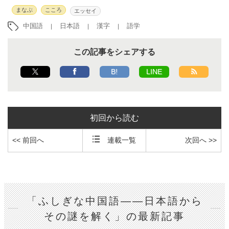
まなぶ
こころ
エッセイ
中国語
日本語
漢字
語学
この記事をシェアする
B!
LINE
初回から読む
<< 前回へ
連載一覧
次回へ >>
「ふしぎな中国語――日本語から
その謎を解く」の最新記事