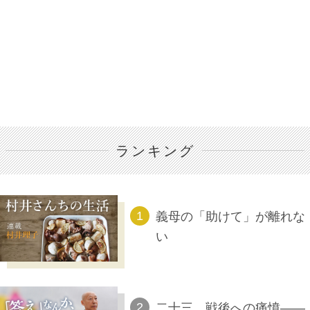
ランキング
義母の「助けて」が離れな
い
二十三、戦後への痛憤――