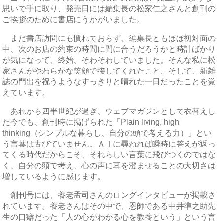
思いで手に取り、発売日には編集長の松家仁之さんと創刊の
ご挨拶のために書店にうかがいました。
まだ書店訪問にも慣れておらず、編集長ともほぼ初対面の
中、次のお店の約束の時間に間に合うだろうかと時計ばかり
が気になって、終始、そわそわしていました。そんな私に松
家さんがやわらかな笑顔で接してくれたこと、そして、新雑
誌の門出を祝うようなすっきりと晴れた一日だったことを覚
えています。
あれから四半世紀が過ぎ、ウェブマガジンとして衣替えし
た今でも、創刊時に掲げられた「Plain living, high
thinking（シンプルな暮らし、自分の頭で考える力）」とい
う言葉は古びていません。ＡＩに尋ねれば瞬時に答えが返っ
てくる時代だからこそ、それらしい言葉に飛びつくのではな
く、自分の頭で考え、心の声に耳を澄ませることの大切さは
増しているように感じます。
創刊号には、養老孟司さんのロングインタビューが掲載さ
れています。養老さんはその中で、恩師である中井準之助先
生の口癖だった「人の心がわかる心を教養という」という言