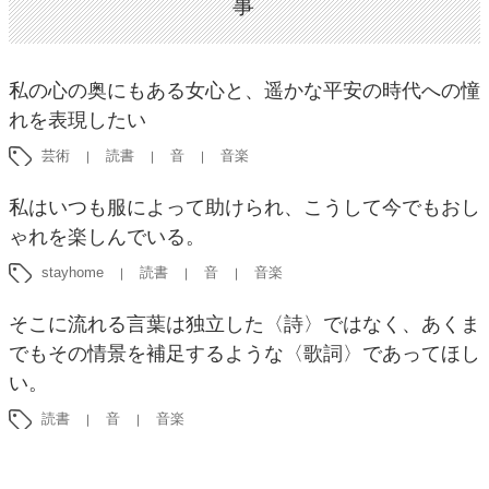
事
私の心の奥にもある女心と、遥かな平安の時代への憧
れを表現したい
芸術
読書
音
音楽
私はいつも服によって助けられ、こうして今でもおし
ゃれを楽しんでいる。
stayhome
読書
音
音楽
そこに流れる言葉は独立した〈詩〉ではなく、あくま
でもその情景を補足するような〈歌詞〉であってほし
い。
読書
音
音楽