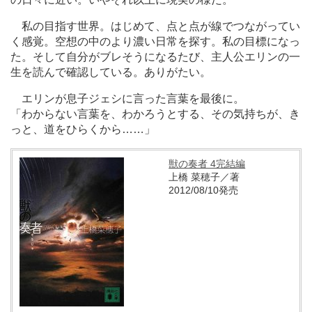
私の目指す世界。はじめて、点と点が線でつながってい
く感覚。空想の中のより濃い日常を探す。私の目標になっ
た。そして自分がブレそうになるたび、主人公エリンの一
生を読んで確認している。ありがたい。
エリンが息子ジェシに言った言葉を最後に。
「わからない言葉を、わかろうとする、その気持ちが、き
っと、道をひらくから
…
…」
獣の奏者 4完結編
上橋 菜穂子
／著
2012/08/10発売