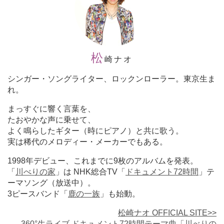
松
崎ナオ
シンガー・ソングライター、ロックンローラー。東京生ま
れ。
まっすぐに響く言葉を、
たおやかな声に乗せて、
よく鳴らしたギター（時にピアノ）と共に歌う。
実は稀代のメロディー・メーカーでもある。
1998年デビュー、これまでに9枚のアルバムを発表。
「
川べりの家
」は NHK総合TV「
ドキュメント72時間
」テ
ーマソング（放送中）。
3ピースバンド「
鹿の一族
」も始動。
松崎ナオ OFFICIAL SITE
>>
360°生ライブ ドキュメント72時間テーマ曲「川べりの