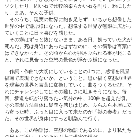
ゾクしたり、固い石で比較的柔らかい石を削り、粉にした
り。まあ、そんな子供。
そのうち、現実の世界に飽き足らず、いちから想像した
世界の中で遊ぶ様になった。想像する世界が無限に広がっ
ていくことに日々喜びを感じた。
その癖はずっと抜けないまま、ある日、飼っていた犬が
死んだ。死は身近にあったはずなのに、その衝撃は言葉に
はできなかった。その頃から心が揺さぶられる事が起こる
と、それに見合った空想の景色が浮かぶ様になった。
作詞・作曲で大切にしていることの1つに、感情を風景
描写で表現できないか、ということ。思い描く空想の世界
を現実の世界と言葉に変換していく。曲をつくるたび、そ
れにチャレンジしてはその難しさに吐きそうになる。毎
回、坂道を転がり落ちたい気分の中、100曲を超えた頃。
その表現方法自体に疑問を感じはじめ、ふらふら本屋に立
ち寄った時、ふっと目に入って来たのが『獣の奏者』だっ
た。その世界が身体にすっと馴染んで行く。
あぁ、この物語は、空想の物語であるのに、より私たち
の日々に近い。いやそれ以上に現実の様だ。