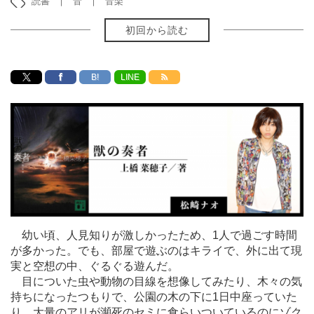
読書
音
音楽
初回から読む
B!
LINE
幼い頃、人見知りが激しかったため、1人で過ごす時間
が多かった。でも、部屋で遊ぶのはキライで、外に出て現
実と空想の中、ぐるぐる遊んだ。
目についた虫や動物の目線を想像してみたり、木々の気
持ちになったつもりで、公園の木の下に1日中座っていた
り、大量のアリが瀕死のセミに食らいついているのにゾク