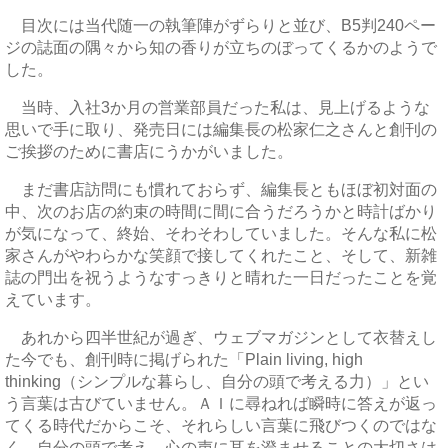
目次には当代随一の執筆陣がずらりと並び、B5判240ペー
ジの誌面の隅々から知の香りが立ちのぼってくるかのようで
した。
当時、入社3か月の営業部員だった私は、見上げるような
思いで手に取り、発売日には編集長の松家仁之さんと創刊の
ご挨拶のために書店にうかがいました。
まだ書店訪問にも慣れておらず、編集長ともほぼ初対面の
中、次のお店の約束の時間に間に合うだろうかと時計ばかり
が気になって、終始、そわそわしていました。そんな私に松
家さんがやわらかな笑顔で接してくれたこと、そして、新雑
誌の門出を祝うようなすっきりと晴れた一日だったことを覚
えています。
あれから四半世紀が過ぎ、ウェブマガジンとして衣替えし
た今でも、創刊時に掲げられた「Plain living, high
thinking（シンプルな暮らし、自分の頭で考える力）」とい
う言葉は古びていません。ＡＩに尋ねれば瞬時に答えが返っ
てくる時代だからこそ、それらしい言葉に飛びつくのではな
く、自分の頭で考え、心の声に耳を澄ませることの大切さは