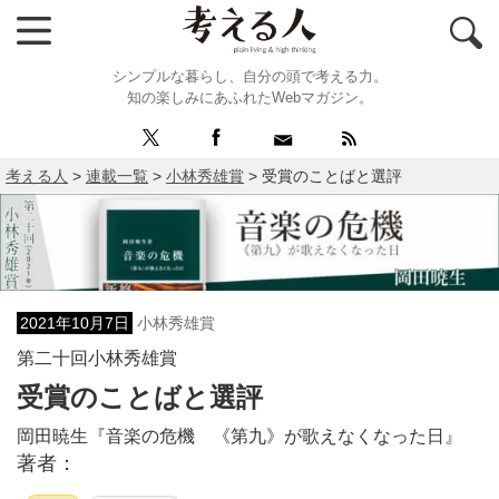
シンプルな暮らし、自分の頭で考える力。
知の楽しみにあふれたWebマガジン。
考える人
>
連載一覧
>
小林秀雄賞
>
受賞のことばと選評
2021年10月7日
小林秀雄賞
第二十回小林秀雄賞
受賞のことばと選評
岡田暁生『音楽の危機 《第九》が歌えなくなった日』
著者：