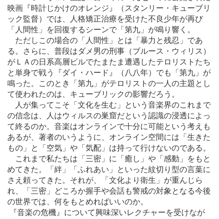
映画『時計じかけのオレンジ』（スタンリー・キューブリ
ック監督）では、人格矯正治療を受けた不良少年が再び
「人間性」を回復するシーンで「第九」が鳴り響く。
ただしこの場合の「人間性」とは「暴力と残忍」であ
る。さらに、普段はダメ男の刑事（ブルース・ウィリス）
がＬＡの日系高層ビルでたまたま遭遇したテロリストたち
と単身で戦う『ダイ・ハード』（八八年）でも「第九」が
鳴った。このとき「第九」がテロリストの一人の主題とし
て使われたのは、キューブリックの影響だろう。
人が集ってこそ「文化を生む」という音楽界のこれまで
の信念は、人はウィルスの巣窟だという認識の浸透によっ
て終るのか。音楽はオンラインで十分に可能という考えも
あるが、著者のいうように、オンライン空間には「生きた
もの」と「空気」や「気配」は持って行けないのである。
これまで私たちは「三密」に「癒し」や「感動」をもと
めてきた。「絆」「ふれあい」といった紋切り型の言葉に
さえ頼ってきた。それが、「文化より衛生」が重んじら
れ、「三密」どころか握手や会話も警戒の対象となる今後
の世界では、何をもとめればいいのか。
『音楽の危機』について興味深いレクチャーを受けなが