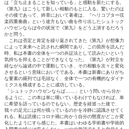
は「立ち止まることを知っている」と感動を新たにする。
《第九》はこうして新しい相貌のもとに入る。驚いたのは
その後であって、終章において著者は、『ヘリコプター弦
楽四重奏曲』という途方もない曲を作り出したシュトック
ハウゼンならば今の状況で《第九》をどう上演するだろう
かと問う。
これは否定と肯定を繰り返されてきた《第九》が想像力
によって未来へと託された瞬間であり、この箇所を読んだ
時、私は本書の全体を一つの弁証法として読みたいという
気持ちを抑えることができなくなった。《第九》が対立を
経ながら論述の中で運動していき、その相貌を次々と変化
させるという意味においてである。本書は新書にありがち
な要素の羅列では毛頭なく、全体で一つの有機的なダイナ
ミクスを構成することに成功している。
「シュトックハウゼンならば
…
…」という問いから分か
るように、この本は単に嘆いているわけでもなければ、単
に希望を語っているのでもない。歴史を経巡った後で、
我々の足元には何が残っているのかを冷静に認識させてく
れる。私は読後にコロナ禍に向かう自分の態度がどこか変
化したようにすら感じた。本書はいわゆる学術書や学術的