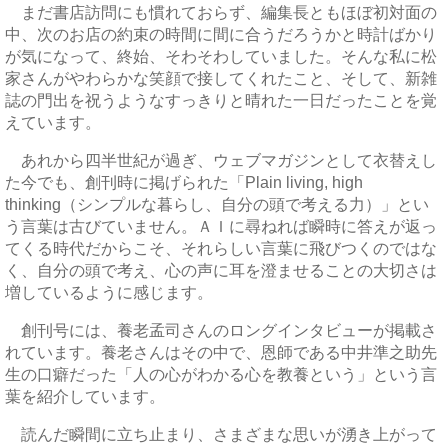
まだ書店訪問にも慣れておらず、編集長ともほぼ初対面の
中、次のお店の約束の時間に間に合うだろうかと時計ばかり
が気になって、終始、そわそわしていました。そんな私に松
家さんがやわらかな笑顔で接してくれたこと、そして、新雑
誌の門出を祝うようなすっきりと晴れた一日だったことを覚
えています。
あれから四半世紀が過ぎ、ウェブマガジンとして衣替えし
た今でも、創刊時に掲げられた「Plain living, high
thinking（シンプルな暮らし、自分の頭で考える力）」とい
う言葉は古びていません。ＡＩに尋ねれば瞬時に答えが返っ
てくる時代だからこそ、それらしい言葉に飛びつくのではな
く、自分の頭で考え、心の声に耳を澄ませることの大切さは
増しているように感じます。
創刊号には、養老孟司さんのロングインタビューが掲載さ
れています。養老さんはその中で、恩師である中井準之助先
生の口癖だった「人の心がわかる心を教養という」という言
葉を紹介しています。
読んだ瞬間に立ち止まり、さまざまな思いが湧き上がって