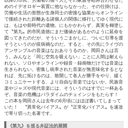
以降の市民、労働者の個々人とその家族を睦み合わせるた
めのイデオロギー装置に他ならなかった。その仕掛けは、
労働や生活の形態が生身同士の密接な協業からオンライン
で接続された距離ある諸個人の関係に移行してゆく現代に
は、もはや前時代の遺物。にもかかわらず、真実を糊塗し
て〝第九〟的市民道徳にまだ価値があるかのように延命を
図ってきたのだが、そういうごまかしに、ついに引導を渡
そうというのが疫病禍なのだ。すると、その先にライヴの
アンサンブルの音楽はなおありうるのか。岡田さんは言
う。みんなと「同じ空気を吸えない」ことに人間は耐えら
れない。ソロやオンラインや録音・録画物だけでは音楽は
生きられない。密集し統率された音楽が無意味化するとな
れば、先に拓けるのは、散開して各人が勝手をやり、緩く
コミュニケートする、より自由な音楽ではないか。民族音
楽やジャズや現代音楽には、そういうのはすでに一杯ある
ぞ。音楽の危機はパラダイムのチェインジをもたらす！
この本を岡田さんは去年の6月頃にはほぼ書いてしまって
いた！ 〝異常化バイアス〟が〝正常化バイアス〟を速攻
で寄り切った名著です。
《第九》を巡る弁証法的展開