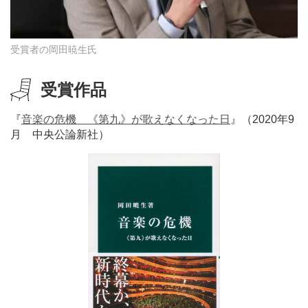
受賞者の岡田暁生氏
受賞作品
『
音楽の危機 《第九》が歌えなくなった日
』（2020年9
月 中央公論新社）