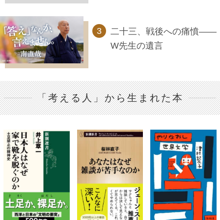
二十三、戦後への痛憤――
W先生の遺言
「考える人」から生まれた本