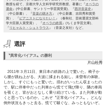
教授を経て、京都大学人文科学研究所教授。著書に『
オペラの
運命
』
(
中公新書、サントリー学芸賞受賞
)
、『
西洋音楽史
』
（中公新書）、『
音楽の聴き方
』（中公新書、吉田秀和賞受
賞）、『
ピアニストになりたい！
』（春秋社、芸術選奨文部科
学大臣新人賞受賞）、『
オペラの終焉
』
(
ちくま学芸文庫
)
、
『
リヒャルト・シュトラウス
』（音楽之友社）など。
選評
〝異常化バイアス〟の勝利
片山杜秀
2011年３月11日、東日本の鉄路の上で驚いた。椅子か
ら腰が跳ね上がる。大波に揉まれる如し。未曽有の体験。
しかし、すぐにもっと驚いた。揺れがいったん収まったの
で、駅に停車中だった列車から慌てて飛び降り、隣の車両
を覗くと、皆がおとなしく乗り続けている。また列車が動
くと思っているのか。これぞ〝正常化バイアス〟。どんな
例外状況もきっと去る。慌てて騒ぐな、みっともないぞ。