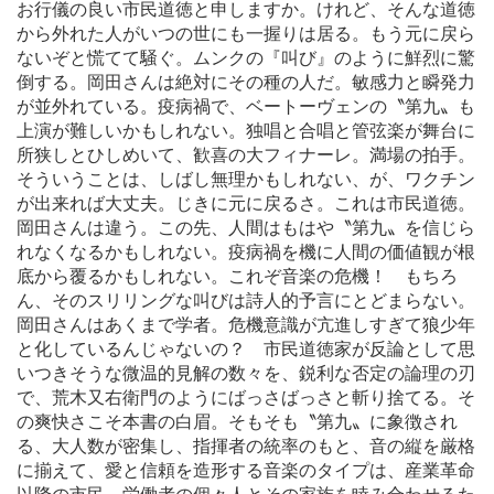
お行儀の良い市民道徳と申しますか。けれど、そんな道徳
から外れた人がいつの世にも一握りは居る。もう元に戻ら
ないぞと慌てて騒ぐ。ムンクの『叫び』のように鮮烈に驚
倒する。岡田さんは絶対にその種の人だ。敏感力と瞬発力
が並外れている。疫病禍で、ベートーヴェンの〝第九〟も
上演が難しいかもしれない。独唱と合唱と管弦楽が舞台に
所狭しとひしめいて、歓喜の大フィナーレ。満場の拍手。
そういうことは、しばし無理かもしれない、が、ワクチン
が出来れば大丈夫。じきに元に戻るさ。これは市民道徳。
岡田さんは違う。この先、人間はもはや〝第九〟を信じら
れなくなるかもしれない。疫病禍を機に人間の価値観が根
底から覆るかもしれない。これぞ音楽の危機！ もちろ
ん、そのスリリングな叫びは詩人的予言にとどまらない。
岡田さんはあくまで学者。危機意識が亢進しすぎて狼少年
と化しているんじゃないの？ 市民道徳家が反論として思
いつきそうな微温的見解の数々を、鋭利な否定の論理の刃
で、荒木又右衛門のようにばっさばっさと斬り捨てる。そ
の爽快さこそ本書の白眉。そもそも〝第九〟に象徴され
る、大人数が密集し、指揮者の統率のもと、音の縦を厳格
に揃えて、愛と信頼を造形する音楽のタイプは、産業革命