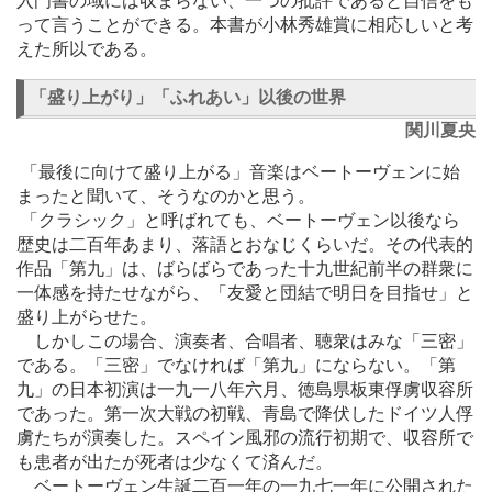
入門書の域には収まらない、一つの批評であると自信をも
って言うことができる。本書が小林秀雄賞に相応しいと考
えた所以である。
「盛り上がり」「ふれあい」以後の世界
関川夏央
「最後に向けて盛り上がる」音楽はベートーヴェンに始
まったと聞いて、そうなのかと思う。
「クラシック」と呼ばれても、ベートーヴェン以後なら
歴史は二百年あまり、落語とおなじくらいだ。その代表的
作品「第九」は、ばらばらであった十九世紀前半の群衆に
一体感を持たせながら、「友愛と団結で明日を目指せ」と
盛り上がらせた。
しかしこの場合、演奏者、合唱者、聴衆はみな「三密」
である。「三密」でなければ「第九」にならない。「第
九」の日本初演は一九一八年六月、徳島県板東俘虜収容所
であった。第一次大戦の初戦、青島で降伏したドイツ人俘
虜たちが演奏した。スペイン風邪の流行初期で、収容所で
も患者が出たが死者は少なくて済んだ。
ベートーヴェン生誕二百一年の一九七一年に公開された