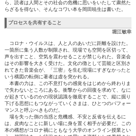
ら、読者は人間とその社会の危機に思いをいたして粛然た
らざるを得ない、そんなコワい本を岡田暁生は書いた。
プロセスを共有すること
堀江敏幸
コロナ・ウイルスは、人と人のあいだに距離を設けた。
一箇所に集う人数が制限され、現場でも空間を区切って、
声を出すこと、空気を震わせることが禁じられた。音楽会
はその影響を大きく受けた。文化の徴として芸能と区別さ
れてきた音楽会が、「三密」を生む現場にすぎなかったと
いう構図の転倒に著者は虚を突かれる。
本書の力は、この不意打ちの感覚をはじめから終わりま
で失わないところにある。衝撃からの回復を求めて、なに
が起きているのかの現状認識を徹底することで、縦に掘り
下げる思想にもつながっていくさまは、ひとつのパフォー
マンスと呼ぶべきものだ。
場を失った側の当惑と危機感、不安と反省を伝えるに
は、皮肉なことに新しい場に身を置く相手が必要だ。この
本の構想がコロナ禍にともなう大学のオンライン授業とい