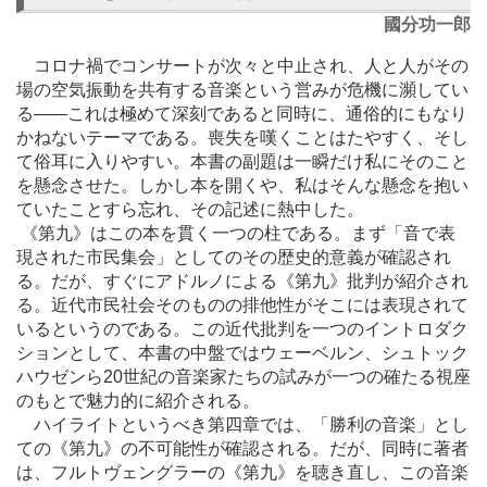
國分功一郎
コロナ禍でコンサートが次々と中止され、人と人がその
場の空気振動を共有する音楽という営みが危機に瀕してい
る
―
―これは極めて深刻であると同時に、通俗的にもなり
かねないテーマである。喪失を嘆くことはたやすく、そし
て俗耳に入りやすい。本書の副題は一瞬だけ私にそのこと
を懸念させた。しかし本を開くや、私はそんな懸念を抱い
ていたことすら忘れ、その記述に熱中した。
《第九》はこの本を貫く一つの柱である。まず「音で表
現された市民集会」としてのその歴史的意義が確認され
る。だが、すぐにアドルノによる《第九》批判が紹介され
る。近代市民社会そのものの排他性がそこには表現されて
いるというのである。この近代批判を一つのイントロダク
ションとして、本書の中盤ではウェーベルン、シュトック
ハウゼンら20世紀の音楽家たちの試みが一つの確たる視座
のもとで魅力的に紹介される。
ハイライトというべき第四章では、「勝利の音楽」とし
ての《第九》の不可能性が確認される。だが、同時に著者
は、フルトヴェングラーの《第九》を聴き直し、この音楽