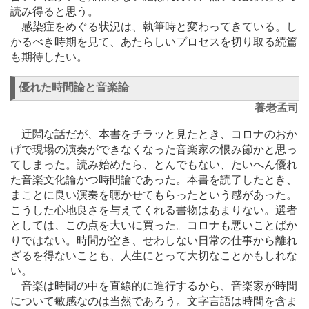
読み得ると思う。
感染症をめぐる状況は、執筆時と変わってきている。し
かるべき時期を見て、あたらしいプロセスを切り取る続篇
も期待したい。
優れた時間論と音楽論
養老孟司
迂闊な話だが、本書をチラッと見たとき、コロナのおか
げで現場の演奏ができなくなった音楽家の恨み節かと思っ
てしまった。読み始めたら、とんでもない、たいへん優れ
た音楽文化論かつ時間論であった。本書を読了したとき、
まことに良い演奏を聴かせてもらったという感があった。
こうした心地良さを与えてくれる書物はあまりない。選者
としては、この点を大いに買った。コロナも悪いことばか
りではない。時間が空き、せわしない日常の仕事から離れ
ざるを得ないことも、人生にとって大切なことかもしれな
い。
音楽は時間の中を直線的に進行するから、音楽家が時間
について敏感なのは当然であろう。文字言語は時間を含ま