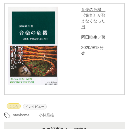
音楽の危機
《第九》が歌
えなくなった
日
岡田暁生／著
2020/9/18発
売
こころ
インタビュー
stayhome
小林秀雄