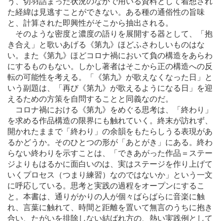
う、切羽詰まった状況のなかで用いる資料として着想され
た経緯は見逃すことができない。ある種の通俗性の旨味
と、計算された即興性がそこから抽出される。
そのような密度と濃度の語りを展開する器として、「抱
き合え」と歌いあげる《第九》ほどふさわしいものはな
い。また《第九》ほどコロナ禍において負の構造をあらわ
にするものもない。しかし著者はそこから正の構造への反
転の可能性を考える。「《第九》が歌えなくなった日」と
いう副題は、「再び《第九》が歌えるようになる日」を迎
えるための方策を自問することと同義なのだ。
コロナ禍における《第九》をめぐる思考は、「終わり」
を求める作品構造の限界にも触れていく。終末が訪れず、
開かれたままで「終わり」の余韻をもたらしうる表現があ
るかどうか。そのひとつの形が「あとがき」にある。終わ
らない終わりを示すことは、「できあがった作品＝ステー
ジよりもはるかに面白いのは、実はステージを作り上げて
いくプロセス（つまり練習）なのではないか」という一文
に呼応している。思考と実践の過程をオープンにするこ
と。本書は、通りがかりの人が個々ばらばらに音楽に触
れ、言葉に触れて、時間と距離を置いて無言のうちに抱き
合い、たがいを排除しない結ばれ方の、熱い実践例として