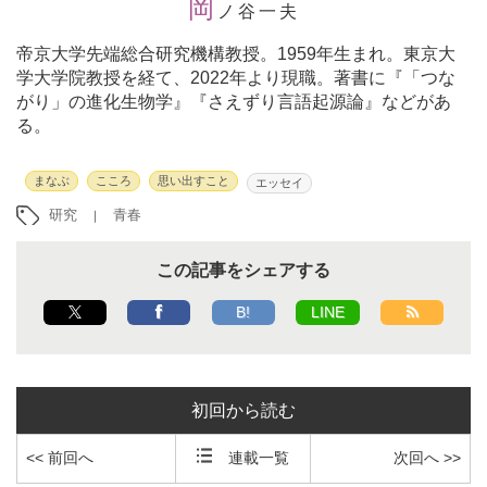
岡
ノ谷一夫
帝京大学先端総合研究機構教授。
1959年生まれ。東京大
学大学院教授を経て、2022年より現職。著書に『「つな
がり」の進化生物学』『さえずり言語起源論』などがあ
る。
まなぶ
こころ
思い出すこと
エッセイ
研究
青春
この記事をシェアする
B!
LINE
初回から読む
<< 前回へ
連載一覧
次回へ >>