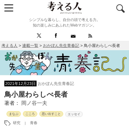
シンプルな暮らし、自分の頭で考える力。
知の楽しみにあふれたWebマガジン。
考える人
>
連載一覧
>
おかぽん先生青春記
>
鳥小屋わらしべ長者
2021年12月23日
おかぽん先生青春記
鳥小屋わらしべ長者
著者：
岡ノ谷一夫
まなぶ
こころ
思い出すこと
エッセイ
研究
青春