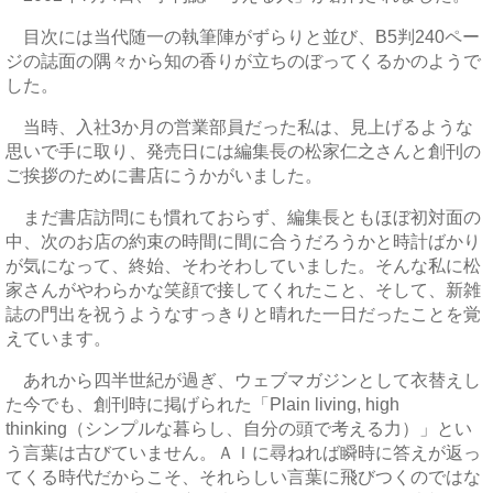
目次には当代随一の執筆陣がずらりと並び、B5判240ペー
ジの誌面の隅々から知の香りが立ちのぼってくるかのようで
した。
当時、入社3か月の営業部員だった私は、見上げるような
思いで手に取り、発売日には編集長の松家仁之さんと創刊の
ご挨拶のために書店にうかがいました。
まだ書店訪問にも慣れておらず、編集長ともほぼ初対面の
中、次のお店の約束の時間に間に合うだろうかと時計ばかり
が気になって、終始、そわそわしていました。そんな私に松
家さんがやわらかな笑顔で接してくれたこと、そして、新雑
誌の門出を祝うようなすっきりと晴れた一日だったことを覚
えています。
あれから四半世紀が過ぎ、ウェブマガジンとして衣替えし
た今でも、創刊時に掲げられた「Plain living, high
thinking（シンプルな暮らし、自分の頭で考える力）」とい
う言葉は古びていません。ＡＩに尋ねれば瞬時に答えが返っ
てくる時代だからこそ、それらしい言葉に飛びつくのではな