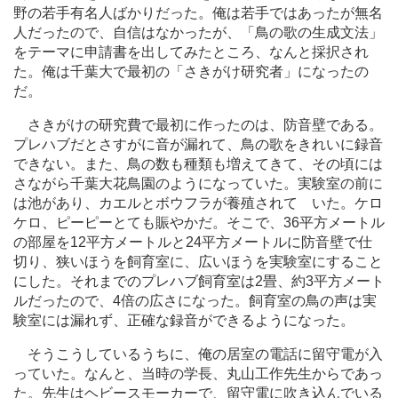
野の若手有名人ばかりだった。俺は若手ではあったが無名
人だったので、自信はなかったが、「鳥の歌の生成文法」
をテーマに申請書を出してみたところ、なんと採択され
た。俺は千葉大で最初の「さきがけ研究者」になったの
だ。
さきがけの研究費で最初に作ったのは、防音壁である。
プレハブだとさすがに音が漏れて、鳥の歌をきれいに録音
できない。また、鳥の数も種類も増えてきて、その頃には
さながら千葉大花鳥園のようになっていた。実験室の前に
は池があり、カエルとボウフラが養殖されて いた。ケロ
ケロ、ピーピーとても賑やかだ。そこで、36平方メートル
の部屋を12平方メートルと24平方メートルに防音壁で仕
切り、狭いほうを飼育室に、広いほうを実験室にすること
にした。それまでのプレハブ飼育室は2畳、約3平方メート
ルだったので、4倍の広さになった。飼育室の鳥の声は実
験室には漏れず、正確な録音ができるようになった。
そうこうしているうちに、俺の居室の電話に留守電が入
っていた。なんと、当時の学長、丸山工作先生からであっ
た。先生はヘビースモーカーで、留守電に吹き込んでいる