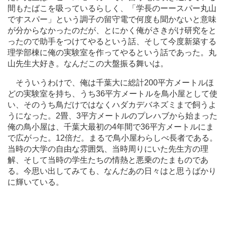
間もたばこを吸っているらしく、「学長のーースパー丸山
ですスパー」という調子の留守電で何度も聞かないと意味
が分からなかったのだが、とにかく俺がさきがけ研究をと
ったので助手をつけてやるという話、そして今度新築する
理学部棟に俺の実験室を作ってやるという話であった。丸
山先生大好き。なんだこの大盤振る舞いは。
そういうわけで、俺は千葉大に総計200平方メートルほ
どの実験室を持ち、うち36平方メートルを鳥小屋として使
い、そのうち鳥だけではなくハダカデバネズミまで飼うよ
うになった。2畳、3平方メートルのプレハブから始まった
俺の鳥小屋は、千葉大最初の4年間で36平方メートルにま
で広がった。12倍だ。まるで鳥小屋わらしべ長者である。
当時の大学の自由な雰囲気、当時周りにいた先生方の理
解、そして当時の学生たちの情熱と悪乗のたまものであ
る。今思い出してみても、なんだあの日々はと思うばかり
に輝いている。