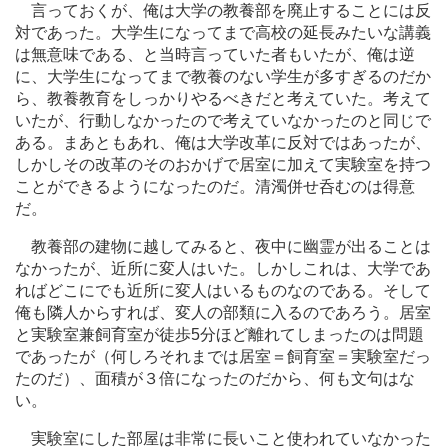
言っておくが、俺は大学の教養部を廃止することには反
対であった。大学生になってまで高校の延長みたいな講義
は無意味である、と当時言っていた者もいたが、俺は逆
に、大学生になってまで教養のない学生が多すぎるのだか
ら、教養教育をしっかりやるべきだと考えていた。考えて
いたが、行動しなかったので考えていなかったのと同じで
ある。まあともあれ、俺は大学改革に反対ではあったが、
しかしその改革のそのおかげで居室に加えて実験室を持つ
ことができるようになったのだ。清濁併せ呑むのは得意
だ。
教養部の建物に越してみると、夜中に幽霊が出ることは
なかったが、近所に変人はいた。しかしこれは、大学であ
ればどこにでも近所に変人はいるものなのである。そして
俺も隣人からすれば、変人の部類に入るのであろう。居室
と実験室兼飼育室が徒歩5分ほど離れてしまったのは問題
であったが（何しろそれまでは居室＝飼育室＝実験室だっ
たのだ）、面積が３倍になったのだから、何も文句はな
い。
実験室にした部屋は非常に長いこと使われていなかった