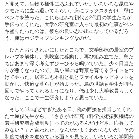
と見えて、生物多様性にあふれていた。いろいろな昆虫や
クモたちに立ち退いてもらい、床にワックスをかけ、壁に
ペンキを塗った。これらはみな初代と2代目の学生たちが
手伝ってくれた。大学の研究室に入って最初の仕事がペン
キ塗りだったのは、彼らの良い思い出になっているだろ
う。俺はポジティブシンキングなのだ。
ひととおりきれいにしたところで、文学部棟の居室のプ
レハブを解体し、実験室に移動し、再び組み立てた。鳥た
ちはあまり深く考えずぴーひゃら鳴いていた。少々日当た
りが悪くなったので、鳥小屋には野菜を育てるライトをつ
けてやった。居室にも本棚と机とファイルキャビネットを
動かし、快適な暮らしが始まった。鳥の世話も学生が持ち
回りでやってくれるようになり、俺は少し大学教員らしく
なった。ここで一生研究しようと思っていた。
そして1年ほどすぎたある日、俺の面接を担当してくれ
た土屋俊先生から、「さきがけ研究（科学技術振興機構の
若手研究者育成制度）ってのがあるんだけどさ、応募して
みない？」と言われた。なんだかよくわからないが、その
制度で研究を進めている面々を見ると、いろいろな学問分