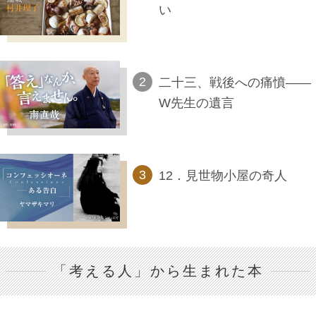
い
二十三、戦後への痛憤――
W先生の遺言
12．見世物小屋の奇人
「考える人」から生まれた本