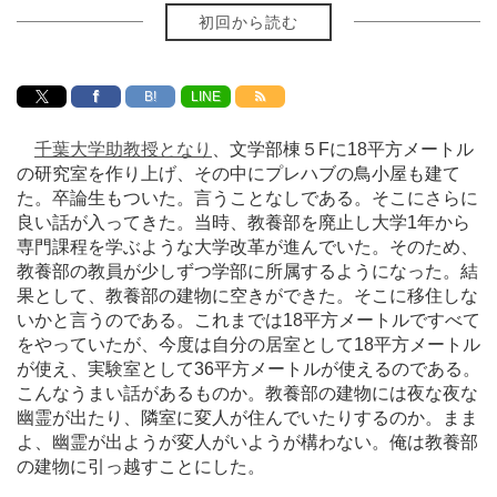
初回から読む
B!
LINE
千葉大学助教授となり
、文学部棟５Fに18平方メートル
の研究室を作り上げ、その中にプレハブの鳥小屋も建て
た。卒論生もついた。言うことなしである。そこにさらに
良い話が入ってきた。当時、教養部を廃止し大学1年から
専門課程を学ぶような大学改革が進んでいた。そのため、
教養部の教員が少しずつ学部に所属するようになった。結
果として、教養部の建物に空きができた。そこに移住しな
いかと言うのである。これまでは18平方メートルですべて
をやっていたが、今度は自分の居室として18平方メートル
が使え、実験室として36平方メートルが使えるのである。
こんなうまい話があるものか。教養部の建物には夜な夜な
幽霊が出たり、隣室に変人が住んでいたりするのか。まま
よ、幽霊が出ようが変人がいようが構わない。俺は教養部
の建物に引っ越すことにした。