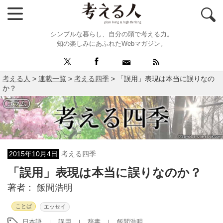
シンプルな暮らし、自分の頭で考える力。
知の楽しみにあふれたWebマガジン。
考える人
>
連載一覧
>
考える四季
>
「誤用」表現は本当に誤りなの
か？
2015年10月4日
考える四季
「誤用」表現は本当に誤りなのか？
著者：
飯間浩明
ことば
エッセイ
日本語
誤用
辞書
飯間浩明