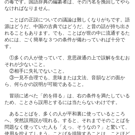
の毒です。国語辞典の編纂者は、その汚名を挽回してやら
なければなりません。
ことばの正誤についての議論は難しくなりがちです。語
源はどうだ、中国の古典ではどうだ、と昔の話が持ち出さ
れることもあります。でも、ことばが世の中に流通するた
めには、ごく簡単な３つの条件が備わっていれば十分で
す。
①多くの人が使っていて、意思疎通の上で誤解を生むお
それが少ないこと。
②相手に失礼でないこと。
③一見不合理でも、意味または文法、音韻などの面か
ら、何らかの説明が可能であること。
冒頭に述べた「的を得る」は、右の条件を満たしている
ため、ことさら誤用とするには当たらないわけです。
あることばを、多くの人が平和裏に使っているところ
へ、突然誤用説が現れる。すると、それまでそのことばを
問題なく使っていた人も「えっ、そうなの？」と驚いて、
使用を控えてしまう。ことばを排除することは、ことほど