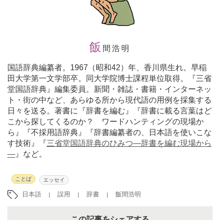
飯
間浩明
国語辞典編纂者。1967（昭和42）年、香川県生れ。早稲
田大学第一文学部卒。同大学院博士課程単位取得。『三省
堂国語辞典』編集委員。新聞・雑誌・書籍・インターネッ
ト・街の中など、あらゆる所から現代語の用例を採集する
日々を送る。著書に『辞書を編む』『辞書に載る言葉はど
こから探してくるのか？ ワードハンティングの現場か
ら』『不採用語辞典』『辞書編纂者の、日本語を使いこな
す技術』『
三省堂国語辞典のひみつ―辞書を編む現場から
―
』など。
ことば
エッセイ
日本語
誤用
辞書
飯間浩明
この記事をシェアする