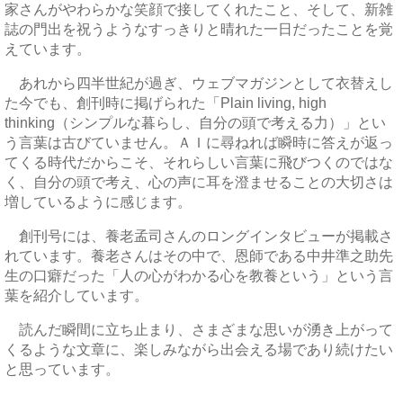
家さんがやわらかな笑顔で接してくれたこと、そして、新雑
誌の門出を祝うようなすっきりと晴れた一日だったことを覚
えています。
あれから四半世紀が過ぎ、ウェブマガジンとして衣替えし
た今でも、創刊時に掲げられた「Plain living, high
thinking（シンプルな暮らし、自分の頭で考える力）」とい
う言葉は古びていません。ＡＩに尋ねれば瞬時に答えが返っ
てくる時代だからこそ、それらしい言葉に飛びつくのではな
く、自分の頭で考え、心の声に耳を澄ませることの大切さは
増しているように感じます。
創刊号には、養老孟司さんのロングインタビューが掲載さ
れています。養老さんはその中で、恩師である中井準之助先
生の口癖だった「人の心がわかる心を教養という」という言
葉を紹介しています。
読んだ瞬間に立ち止まり、さまざまな思いが湧き上がって
くるような文章に、楽しみながら出会える場であり続けたい
と思っています。