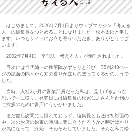
とは
はじめまして。2026年7月1日よりウェブマガジン「考える
人」の編集長をつとめることになりました、松本太郎と申し
ます。いつもサイトにお立ち寄りいただき、ありがとうござ
います。
2002年7月4日、季刊誌「考える人」が創刊されました。
目次には当代随一の執筆陣がずらりと並び、B5判240ペー
ジの誌面の隅々から知の香りが立ちのぼってくるかのようで
した。
当時、入社3か月の営業部員だった私は、見上げるような
思いで手に取り、発売日には編集長の松家仁之さんと創刊の
ご挨拶のために書店にうかがいました。
まだ書店訪問にも慣れておらず、編集長ともほぼ初対面の
中、次のお店の約束の時間に間に合うだろうかと時計ばかり
が気になって、終始、そわそわしていました。そんな私に松