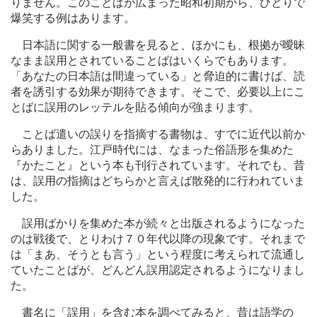
りません。このことばが広まった昭和初期から、ひとりで
爆笑する例はあります。
日本語に関する一般書を見ると、ほかにも、根拠が曖昧
なまま誤用とされていることばはいくらでもあります。
「あなたの日本語は間違っている」と脅迫的に書けば、読
者を誘引する効果が期待できます。そこで、必要以上にこ
とばに誤用のレッテルを貼る傾向が強まります。
ことば遣いの誤りを指摘する書物は、すでに近代以前か
らありました。江戸時代には、なまった俗語形を集めた
『かたこと』という本も刊行されています。それでも、昔
は、誤用の指摘はどちらかと言えば散発的に行われていま
した。
誤用ばかりを集めた本が続々と出版されるようになった
のは戦後で、とりわけ７０年代以降の現象です。それまで
は「まあ、そうとも言う」という程度に考えられて流通し
ていたことばが、どんどん誤用認定されるようになりまし
た。
書名に「誤用」を含む本を調べてみると、昔は語学の