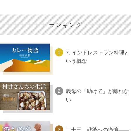
ランキング
7. インドレストラン料理と
いう概念
義母の「助けて」が離れな
い
二十三、戦後への痛憤――