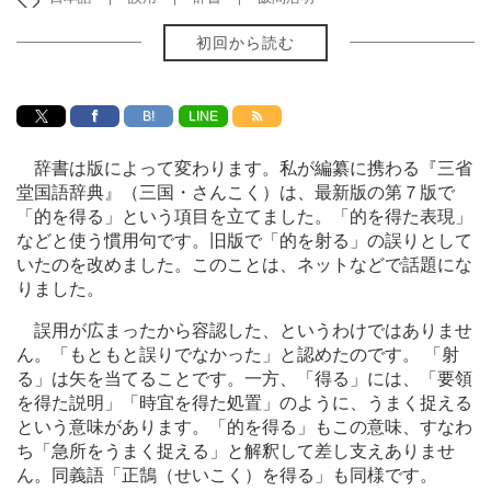
初回から読む
B!
LINE
辞書は版によって変わります。私が編纂に携わる『三省
堂国語辞典』（三国・さんこく）は、最新版の第７版で
「的を得る」という項目を立てました。「的を得た表現」
などと使う慣用句です。旧版で「的を射る」の誤りとして
いたのを改めました。このことは、ネットなどで話題にな
りました。
誤用が広まったから容認した、というわけではありませ
ん。「もともと誤りでなかった」と認めたのです。 「射
る」は矢を当てることです。一方、「得る」には、「要領
を得た説明」「時宜を得た処置」のように、うまく捉える
という意味があります。「的を得る」もこの意味、すなわ
ち「急所をうまく捉える」と解釈して差し支えありませ
ん。同義語「正鵠（せいこく）を得る」も同様です。