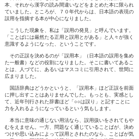
本、それから漢字の読み間違いなどをまとめた本に限られ
ていました。ところが、７０年代からは、日本語の表現の
誤用を指摘する本が中心になりました。
こうした現象を、私は「誤用の発見」と呼んでいます。
「ことばには厳然たる正用と誤用とがある」と人々が強く
意識するようになった、ということです。
その正誤を決めるのが「誤用本」（日本語の誤用を集め
た一般書）などの役割になりました。そこに書いてあるこ
とは、人づてに、あるいはマスコミに引用されて、世間に
広まりました。
国語辞典はどうかというと、「誤用本」ほど正誤を前面
に押し出すことはありませんでした。もっとも、実感とし
て、近年刊行された辞書ほど「○○は誤り」と記すことに
力を入れるようになっているという気もします。
本当に意味の通じない用法なら、誤用扱いをされてもや
むをえません。一方、問題なく通じていることばが、決め
つけや思い込みによって誤用とされたのなら、ことばが気