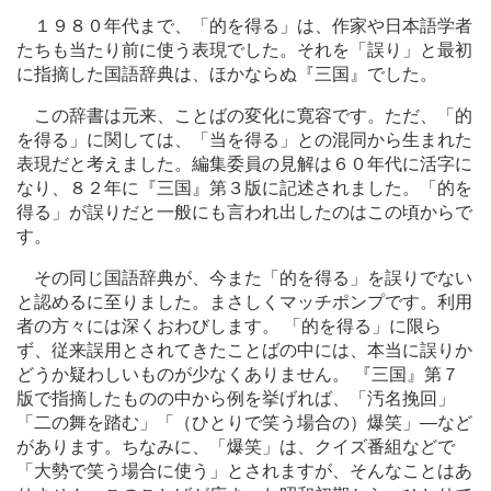
１９８０年代まで、「的を得る」は、作家や日本語学者
たちも当たり前に使う表現でした。それを「誤り」と最初
に指摘した国語辞典は、ほかならぬ『三国』でした。
この辞書は元来、ことばの変化に寛容です。ただ、「的
を得る」に関しては、「当を得る」との混同から生まれた
表現だと考えました。編集委員の見解は６０年代に活字に
なり、８２年に『三国』第３版に記述されました。「的を
得る」が誤りだと一般にも言われ出したのはこの頃からで
す。
その同じ国語辞典が、今また「的を得る」を誤りでない
と認めるに至りました。まさしくマッチポンプです。利用
者の方々には深くおわびします。 「的を得る」に限ら
ず、従来誤用とされてきたことばの中には、本当に誤りか
どうか疑わしいものが少なくありません。 『三国』第７
版で指摘したものの中から例を挙げれば、「汚名挽回」
「二の舞を踏む」「（ひとりで笑う場合の）爆笑」―など
があります。ちなみに、「爆笑」は、クイズ番組などで
「大勢で笑う場合に使う」とされますが、そんなことはあ