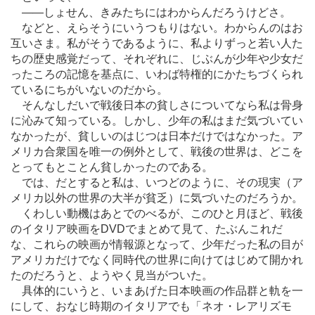
―
―しょせん、きみたちにはわからんだろうけどさ。
などと、えらそうにいうつもりはない。わからんのはお
互いさま。私がそうであるように、私よりずっと若い人た
ちの歴史感覚だって、それぞれに、じぶんが少年や少女だ
ったころの記憶を基点に、いわば特権的にかたちづくられ
ているにちがいないのだから。
そんなしだいで戦後日本の貧しさについてなら私は骨身
に沁みて知っている。しかし、少年の私はまだ気づいてい
なかったが、貧しいのはじつは日本だけではなかった。ア
メリカ合衆国を唯一の例外として、戦後の世界は、どこを
とってもとことん貧しかったのである。
では、だとすると私は、いつどのように、その現実（ア
メリカ以外の世界の大半が貧乏）に気づいたのだろうか。
くわしい動機はあとでのべるが、このひと月ほど、戦後
のイタリア映画をDVDでまとめて見て、たぶんこれだ
な、これらの映画が情報源となって、少年だった私の目が
アメリカだけでなく同時代の世界に向けてはじめて開かれ
たのだろうと、ようやく見当がついた。
具体的にいうと、いまあげた日本映画の作品群と軌を一
にして、おなじ時期のイタリアでも「ネオ・レアリズモ