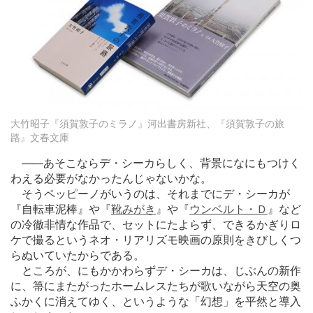
大竹昭子『須賀敦子のミラノ』河出書房新社、『須賀敦子の旅
路』文春文庫
―
―あそこならデ・シーカらしく、背景になにもつけく
わえる必要がなかったんじゃないかな。
そうペッピーノがいうのは、それまでにデ・シーカが
『自転車泥棒』や『
靴みがき
』や『
ウンベルト・Ｄ
』など
の冷徹非情な作品で、セットにたよらず、できるかぎりロ
ケで撮るというネオ・リアリズモ映画の原則をきびしくつ
らぬいていたからである。
ところが、にもかかわらずデ・シーカは、じぶんの新作
に、箒にまたがったホームレスたちが歌いながら天空の奥
ふかくに消えてゆく、というような「幻想」を平然と導入