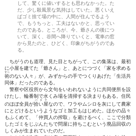
して、驚くに値いするとも思わなかった。た
だ、少し殺風景な気持はしていた。悪くいえ
ばゴミ捨て場の中に、人間が住んでるよう
で、もうちっと、工夫はないかと、思ってい
たのである。ところが、今、爺さんの後につ
いて、深く、谷間へ降りていくと、電車の窓
から見たのと、ひどく、印象がちがうのであ
る。
ちがうのも道理、見た目とちがって、この集落は、最初
に小屋を建てた「爺さん」と、あとにつづく「家を求める
すべ
術
のない人々」が、みずからの手でつくりあげた「生活共
同体」だったのである。
警察や区役所から文句をいわれないように共同便所を設
けたし、輪番制で水くみ場を清掃する決まりもある。住民
バタヤ
のほぼ全員が
拾い屋
なので、ワラやムシロを灰にして農家
にとどけるというようなゴミ加工もはじめた。ほかの品々
もふくめて、「仲買人の搾取」を避けるべく、ここで分類
したゴミをじぶんたちで問屋に持ちこむという廃品回収の
しくみが生まれていたのだ。