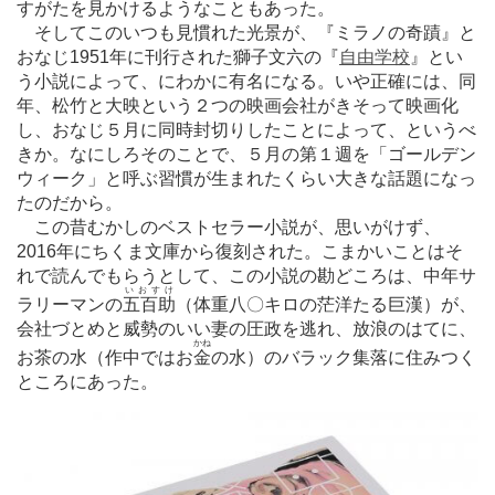
すがたを見かけるようなこともあった。
そしてこのいつも見慣れた光景が、『ミラノの奇蹟』と
おなじ1951年に刊行された獅子文六の『
自由学校
』とい
う小説によって、にわかに有名になる。いや正確には、同
年、松竹と大映という２つの映画会社がきそって映画化
し、おなじ５月に同時封切りしたことによって、というべ
きか。なにしろそのことで、５月の第１週を「ゴールデン
ウィーク」と呼ぶ習慣が生まれたくらい大きな話題になっ
たのだから。
この昔むかしのベストセラー小説が、思いがけず、
2016年にちくま文庫から復刻された。こまかいことはそ
れで読んでもらうとして、この小説の勘どころは、中年サ
いおすけ
ラリーマンの
五百助
（体重八〇キロの茫洋たる巨漢）が、
会社づとめと威勢のいい妻の圧政を逃れ、放浪のはてに、
かね
お茶の水（作中ではお
金
の水）のバラック集落に住みつく
ところにあった。