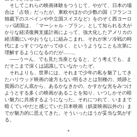
そしてこれらの映画体験をつうじて、やがて、日本の場
合は「占領」だったが、東欧やほかの少数の国（フランコ
独裁下のスペインや中立国スイスなど）をのぞく西ヨーロ
ッパ諸国は、「マーシャル・プラン」として知られる大が
かりな経済復興支援計画によって、強大化したアメリカの
経済圏にいやおうなしに組みこまれ、それが米ソ冷戦の時
代にまっすぐつながってゆく、というようなことも次第に
理解するようになるのだが
…
…。
―
―うーん、でも見た当座となると、どう考えても、ま
だそこまで深くは認識していなかったぞ。
それよりも、世界には、それまで少年の私を魅了してき
たハリウッド映画の途方もない明るさとは別種の、焼跡と
貧困のどん底から、あるかなきかの、かすかな光をみつけ
ようとする多くの映画があることを知り、いつしかその暗
い魅力に共感するようになった。それにつれて、いままで
暗くていやだと感じていた日本映画（娯楽映画以外の）ま
でが魅力的に思えてきた。そういったほうが妥当な気がす
る。
＊