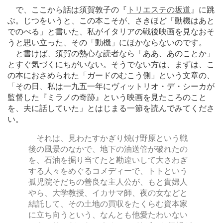
で、ここから話は須賀敦子の『
トリエステの坂道
』に跳
ぶ。じつをいうと、この本こそが、さきほど「動機はあと
でのべる」と書いた、私がイタリアの戦後映画を見なおそ
うと思い立った、その「動機」にほかならないのです。
と書けば、須賀の熱心な読者なら「ああ、あのことか」
とすぐ気づくにちがいない。そうでない方は、まずは、こ
の本におさめられた「ガードのむこう側」という文章の、
「その日、私は一九五一年にヴィットリオ・デ・シーカが
監督した『ミラノの奇跡』という映画を見たころのこと
を、夫に話していた」とはじまる一節を読んでみてくださ
い。
それは、見わたすかぎり焼け野原という戦
後の風景のなかで、地下の油送管が破れたの
を、石油を掘り当てたと勘違いして大さわぎ
する人々をめぐるコメディーで、トトという
孤児院そだちの善良な主人公が、もと貴婦人
やら、大学教授、イカサマ師、夜の女などと
結託して、その土地の買収をたくらむ資本家
に立ち向うという、なんとも他愛たわいない