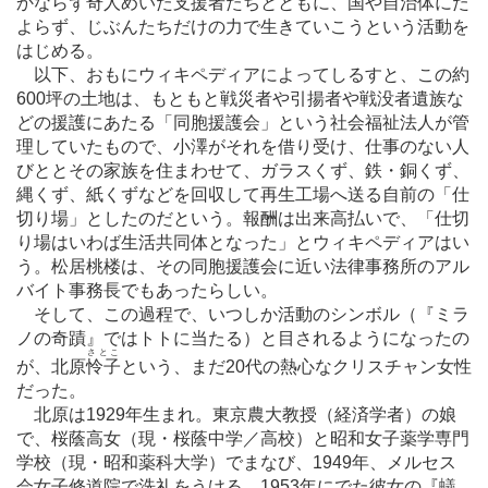
かならず奇人めいた支援者たちとともに、国や自治体にた
よらず、じぶんたちだけの力で生きていこうという活動を
はじめる。
以下、おもにウィキペディアによってしるすと、この約
600坪の土地は、もともと戦災者や引揚者や戦没者遺族な
どの援護にあたる「同胞援護会」という社会福祉法人が管
理していたもので、小澤がそれを借り受け、仕事のない人
びととその家族を住まわせて、ガラスくず、鉄・銅くず、
縄くず、紙くずなどを回収して再生工場へ送る自前の「仕
切り場」としたのだという。報酬は出来高払いで、「仕切
り場はいわば生活共同体となった」とウィキペディアはい
う。松居桃楼は、その同胞援護会に近い法律事務所のアル
バイト事務長でもあったらしい。
そして、この過程で、いつしか活動のシンボル（『ミラ
ノの奇蹟』ではトトに当たる）と目されるようになったの
さとこ
が、北原
怜子
という、まだ20代の熱心なクリスチャン女性
だった。
北原は1929年生まれ。東京農大教授（経済学者）の娘
で、桜蔭高女（現・桜蔭中学／高校）と昭和女子薬学専門
学校（現・昭和薬科大学）でまなび、1949年、メルセス
会女子修道院で洗礼をうける。1953年にでた彼女の『
蟻