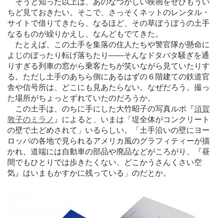
そうと知った以上は、あのなつかしい映画をぜひもうい
ちど見ておきたい。そこで、さっそくネットのレンタル・
サイトで借りてきたら、なるほど、その草ぼうぼうの土手
なるものが繰りかえし、なんどもでてきた。
たとえば、この土手を集落の住人たちや警官隊が懸命に
よじのぼったり転げ落ちたり
―
―そんなドタバタ騒ぎを通
りすぎる列車の窓から乗客たちが笑いながら見ていたりす
る。ただし土手のあちら側にあるはずの６階建ての鉄道官
舎や信号所は、どこにも見あたらない。なぜだろう。撮っ
た場所がちょっとずれていたのだろうか。
この土手は、のちに手にした大竹昭子の写真ルポ『
須賀
敦子のミラノ
』によると、いまは「堤全体がコンクリート
の壁で土どめされて」いるらしい。「土手沿いの壁にヨー
ロッパの各地で見られるアメリカ風のグラフィティーが描
かれ、道端には自動車の部品や廃品などがころがり、『昼
間でもひとりでは歩きたくない、どこかうさんくさい空
気』はいまもかすかに残っている」のだとか。