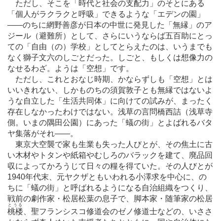
ただし、そこを「時代と社会の支配力」のそとにある
「個人がラクラクと呼吸」できるような「エデンの園」
―
―のちに網野善彦が日本の中世に発見した「無縁」のア
ジール（避難所）として、さらにいうならば五百助にとっ
ての「自由（の）学校」としてとらえたのは、いうまでも
なく獅子文六のしごとだった。しごと、もしくは想像力の
なせるわざ。ようは「空想」です。
ただし、これとおなじ時期、かならずしも「空想」とは
いいきれない、しかものちの須賀敦子とも無縁ではないよ
うな自立した「生活共同体」に向けての試みが、まったく
存在しなかったわけではない。浅草の言問橋西詰（浅草寺
側。いまの隅田公園）にあった「蟻の街」とよばれるバタ
ヤ集落がそれ
―
―。
東京大空襲で家も生業も失った人びとが、その焦土に古
い木材やトタンや紙箱やむしろのバラックを建て、廃品回
収によってかろうじて日々の糧を得ていた。その人びとが
1940年代末、元ヤクザともいわれる小澤求を中心に、の
ちに「蟻の街」と呼ばれるようになる自治組織をつくり、
戦前の劇作家・松居松葉の息子で、脚本家・随筆家の松居
とうる
桃楼
、聖フランシスコ修道会のゼノ修道士などの、いささ