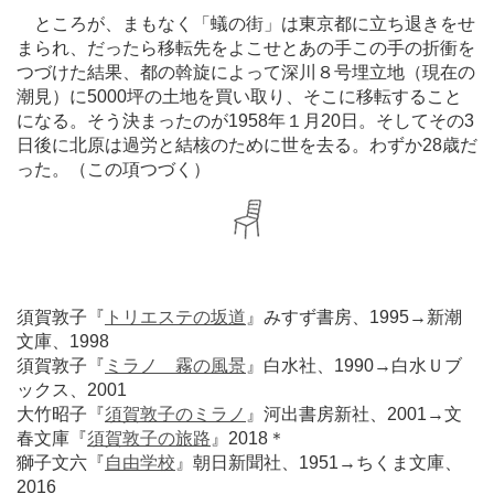
ところが、まもなく「蟻の街」は東京都に立ち退きをせ
まられ、だったら移転先をよこせとあの手この手の折衝を
つづけた結果、都の斡旋によって深川８号埋立地（現在の
潮見）に5000坪の土地を買い取り、そこに移転すること
になる。そう決まったのが1958年１月20日。そしてその3
日後に北原は過労と結核のために世を去る。わずか28歳だ
った。（この項つづく）
須賀敦子『
トリエステの坂道
』みすず書房、1995→新潮
文庫、1998
須賀敦子『
ミラノ 霧の風景
』白水社、1990→白水Ｕブ
ックス、2001
大竹昭子『
須賀敦子のミラノ
』河出書房新社、2001→文
春文庫『
須賀敦子の旅路
』2018＊
獅子文六『
自由学校
』朝日新聞社、1951→ちくま文庫、
2016