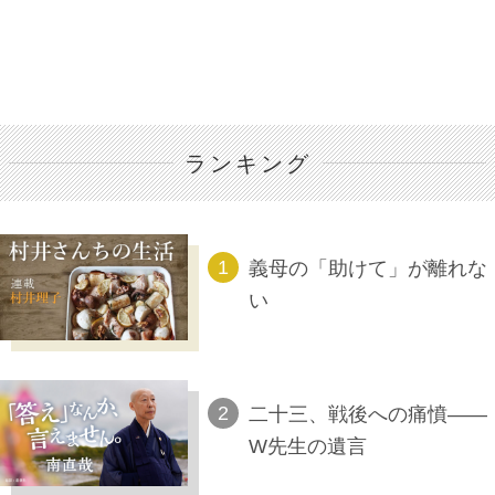
ランキング
義母の「助けて」が離れな
い
二十三、戦後への痛憤――
W先生の遺言