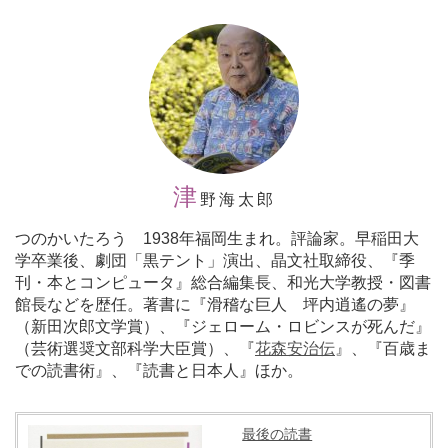
津
野海太郎
つのかいたろう 1938年福岡生まれ。評論家。早稲田大
学卒業後、劇団「黒テント」演出、晶文社取締役、『季
刊・本とコンピュータ』総合編集長、和光大学教授・図書
館長などを歴任。著書に『滑稽な巨人 坪内逍遙の夢』
（新田次郎文学賞）、『ジェローム・ロビンスが死んだ』
（芸術選奨文部科学大臣賞）、『
花森安治伝
』、『百歳ま
での読書術』、『読書と日本人』ほか。
最後の読書