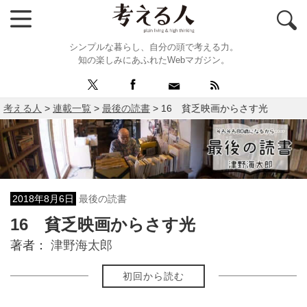
シンプルな暮らし、自分の頭で考える力。
知の楽しみにあふれたWebマガジン。
考える人
>
連載一覧
>
最後の読書
>
16 貧乏映画からさす光
2018年8月6日
最後の読書
16 貧乏映画からさす光
著者：
津野海太郎
初回から読む