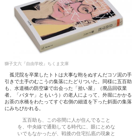
獅子文六『自由学校』ちくま文庫
孤児院を卒業したトトは大事な鞄をぬすんだコソ泥の手
引きで土手のむこうの集落にたどりついた。同様に五百助
も、水道橋の防空壕で出会った「拾い屋」（廃品回収業
者。「バタヤ」ともいう）の老人によって、外堀にかかる
お茶の水橋をわたってすぐ右側の細道を下った斜面の集落
にみちびかれる。
五百助も、この谷間に人が住んでること
を、中央線で通勤してる時代に、眼にとめな
いでもなかったが、戦後の住宅払底の現象と