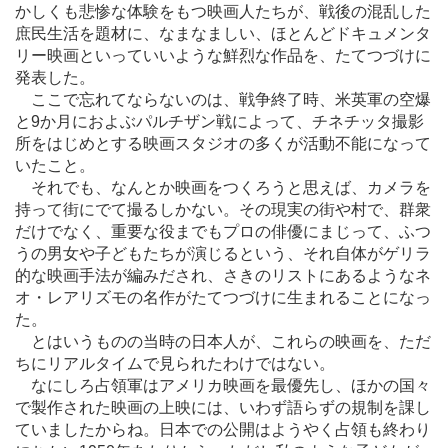
かしくも悲惨な体験をもつ映画人たちが、戦後の混乱した
庶民生活を題材に、なまなましい、ほとんどドキュメンタ
リー映画といっていいような鮮烈な作品を、たてつづけに
発表した。
ここで忘れてならないのは、戦争終了時、米英軍の空爆
と9か月におよぶパルチザン戦によって、チネチッタ撮影
所をはじめとする映画スタジオの多くが活動不能になって
いたこと。
それでも、なんとか映画をつくろうと思えば、カメラを
持って街にでて撮るしかない。その現実の街や村で、群衆
だけでなく、重要な役までもプロの俳優にまじって、ふつ
うの男女や子どもたちが演じるという、それ自体がゲリラ
的な映画手法が編みだされ、さきのリストにあるようなネ
オ・レアリズモの名作がたてつづけに生まれることになっ
た。
とはいうものの当時の日本人が、これらの映画を、ただ
ちにリアルタイムで見られたわけではない。
なにしろ占領軍はアメリカ映画を最優先し、ほかの国々
で製作された映画の上映には、いわず語らずの規制を課し
ていましたからね。日本での公開はようやく占領も終わり