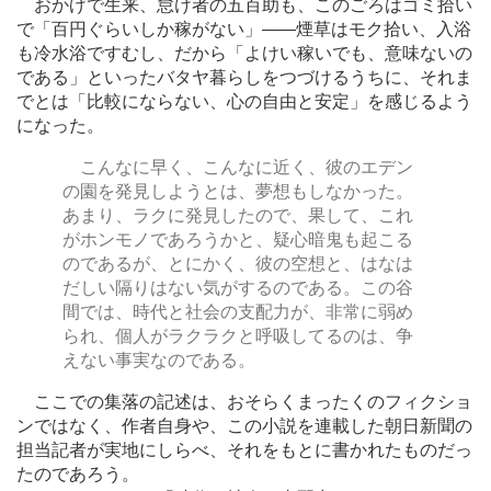
おかげで生来、怠け者の五百助も、このごろはゴミ拾い
で「百円ぐらいしか稼がない」
―
―煙草はモク拾い、入浴
も冷水浴ですむし、だから「よけい稼いでも、意味ないの
である」といったバタヤ暮らしをつづけるうちに、それま
でとは「比較にならない、心の自由と安定」を感じるよう
になった。
こんなに早く、こんなに近く、彼のエデン
の園を発見しようとは、夢想もしなかった。
あまり、ラクに発見したので、果して、これ
がホンモノであろうかと、疑心暗鬼も起こる
のであるが、とにかく、彼の空想と、はなは
だしい隔りはない気がするのである。この谷
間では、時代と社会の支配力が、非常に弱め
られ、個人がラクラクと呼吸してるのは、争
えない事実なのである。
ここでの集落の記述は、おそらくまったくのフィクショ
ンではなく、作者自身や、この小説を連載した朝日新聞の
担当記者が実地にしらべ、それをもとに書かれたものだっ
たのであろう。