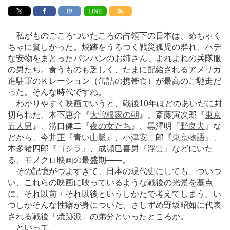
B!
LINE
私がものごころついたころの占領下の日本は、めちゃく
ちゃに貧しかった。焼跡をうろつく戦災孤児の群れ、ハデ
な安物をまとったパンパンのお姉さん、よれよれの兵隊服
の男たち。食うものも乏しく、たまに配給されるアメリカ
進駐軍のＫレーション（缶詰の携帯食）が最高のご馳走だ
った。そんな時代ですね。
わかりやすく映画でいうと、戦後10年ほどのあいだに封
切られた、木下恵介『
大曽根家の朝
』、斎藤寅次郎『
東京
五人男
』、溝口健二『
夜の女たち
』、黒澤明『
野良犬
』な
どから、今井正『
青い山脈
』、小津安二郎『
東京物語
』、
本多猪四郎『
ゴジラ
』、成瀬巳喜男『
浮雲
』などにいた
る、モノクロ映画の最盛期
―
―。
その記憶がつよすぎて、日本の現代史にしても、ついつ
い、これらの映画に映っているような戦後の光景を基点
に、それ以前・それ以後というしかたで考えてしまう。い
つしかそんな性癖が身についた。さしずめ野坂昭如に代表
される戦後「焼跡派」の弟分といったところか。
といって、