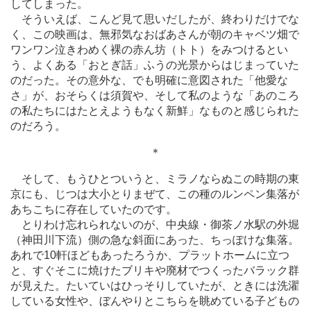
してしまった。
そういえば、こんど見て思いだしたが、終わりだけでな
く、この映画は、無邪気なおばあさんが朝のキャベツ畑で
ワンワン泣きわめく裸の赤ん坊（トト）をみつけるとい
う、よくある「おとぎ話」ふうの光景からはじまっていた
のだった。その意外な、でも明確に意図された「他愛な
さ」が、おそらくは須賀や、そして私のような「あのころ
の私たちにはたとえようもなく新鮮」なものと感じられた
のだろう。
＊
そして、もうひとついうと、ミラノならぬこの時期の東
京にも、じつは大小とりまぜて、この種のルンペン集落が
あちこちに存在していたのです。
とりわけ忘れられないのが、中央線・御茶ノ水駅の外堀
（神田川下流）側の急な斜面にあった、ちっぽけな集落。
あれで10軒ほどもあったろうか、プラットホームに立つ
と、すぐそこに焼けたブリキや廃材でつくったバラック群
が見えた。たいていはひっそりしていたが、ときには洗濯
している女性や、ぼんやりとこちらを眺めている子どもの