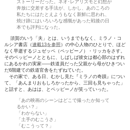
ストーリーだった。ネオ･レアリズモと幻想が
奔放に交差する手法が、しかし、あのころの
私たちにはたとえようもなく新鮮に思われ、
焼け跡にはいろいろな感慨があった戦後の日
本でも評判になった。
須賀のいう「夫」とは、いうまでもなく、ミラノ・コ
ルシア書店（
連載13を参照
）の中心人物のひとりで、ほど
なく早逝するジュゼッペ（ペッピーノ）・リッカをさす。
そのペッピーノとともに、しばしば彼女は都心部のはずれ
にあるかれの実家
―
―鉄道員だった父親から母がひきつい
だ6階建ての鉄道官舎をたずねていた。
その家で、ある日、むかし見た『ミラノの奇蹟』につい
て、「あんまりおもしろかったから、三回も見ちゃった」
と話すと、あはは、とペッピーノが笑っていった。
「あの映画のシーンはどこで撮ったか知って
るかい？」
「わからない」
「土手のむこうさ」
「むこうって？」