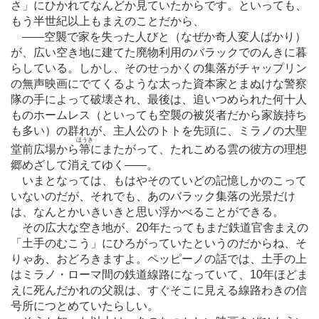
さ」にひかれてなんどか見ていたからです。といっても、
もう半世紀以上もまえのことだから、
―
―空襲で家を失った人びと（なぜか奇人変人ばかり）
が、広い空き地に建てた廃物利用のバラックでのんきに暮
らしている。しかし、そのせっかくの集落がチャップリン
の無声映画にでてくるような太った資本家とまぬけな警察
隊の手によって破壊され、最後は、追いつめられた何十人
ものホームレス（といっても空襲の被災者だから家族持ち
も多い）の群れが、主人公のトトを先頭に、ミラノの大聖
ほうき
堂前広場から
箒
にまたがって、たれこめる雲の彼方の理想
郷めざして消えてゆく
―
―。
いまとなっては、もはやそのていどの記憶しかのこって
いないのだが、それでも、あのバラック集落の光景だけ
は、なんとかいきいきと思い浮かべることができる。
その広大な空き地が、20年たってもまだ鉄道官舎まえの
「土手のむこう」にひろがっていたというのだからね、そ
りゃあ、おどろきますよ。ペッピーノの話では、土手の上
はミラノ・ローマ間の鉄道線路になっていて、10年ほどま
えに死んだかれの父親は、すぐそこに見える線路わきの信
号所につとめていたらしい。