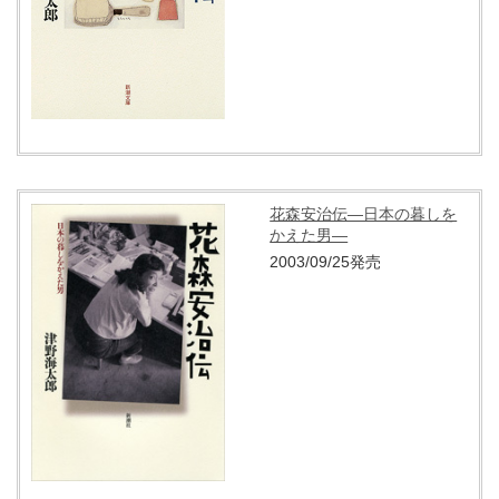
花森安治伝―日本の暮しを
かえた男―
2003/09/25発売