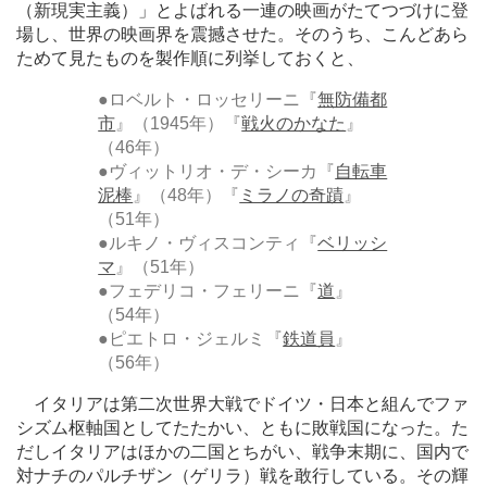
（新現実主義）」とよばれる一連の映画がたてつづけに登
場し、世界の映画界を震撼させた。そのうち、こんどあら
ためて見たものを製作順に列挙しておくと、
●ロベルト・ロッセリーニ『
無防備都
市
』（1945年）『
戦火のかなた
』
（46年）
●ヴィットリオ・デ・シーカ『
自転車
泥棒
』（48年）『
ミラノの奇蹟
』
（51年）
●ルキノ・ヴィスコンティ『
ベリッシ
マ
』（51年）
●フェデリコ・フェリーニ『
道
』
（54年）
●ピエトロ・ジェルミ『
鉄道員
』
（56年）
イタリアは第二次世界大戦でドイツ・日本と組んでファ
シズム枢軸国としてたたかい、ともに敗戦国になった。た
だしイタリアはほかの二国とちがい、戦争末期に、国内で
対ナチのパルチザン（ゲリラ）戦を敢行している。その輝