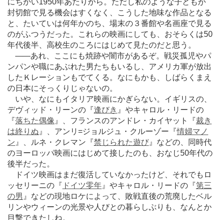
にちかい1950年あたりから。ただし私のような子どもが
封切館で見る機会はすくなく、こうした地味な作品となる
と、たいていは何年かのち、場末の３番館や名画座で見る
のがふつうだった。これらの映画にしても、おそらくは50
年代後半、高校生のころにはじめて見たのだと思う。
―
―あれ、ここにも焼跡や闇市があるぞ。戦災孤児やパ
ンパンや職にあぶれた男たちもいるし、アメリカ軍が放出
したＫレーションもでてくる。なにもかも、しばらくまえ
の日本にそっくりじゃないの。
いや、なにもイタリア映画にかぎらない。イギリスの、
デヴィッド・リーンの『
逢びき
』やキャロル・リードの
『
落ちた偶像
』、フランスのアンドレ・カイヤット『
裁き
は終りぬ
』、アンリ=ジョルジュ・クルーゾー『
情婦マノ
ン
』、ルネ・クレマン『
禁じられた遊び
』などの、同時代
のヨーロッパ映画にはじめて接したのも、おなじ50年代の
後半だった。
ドイツ映画はまだ復活していなかったけど、それでもロ
ッセリーニの『
ドイツ零年
』やキャロル・リードの『
第三
の男
』などの現地ロケによって、敗戦直後の荒廃したベル
リンやウィーンの光景や人びとの暮らしぶりも、なんとか
目撃できたしね。