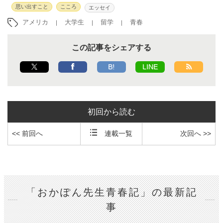
思い出すこと
こころ
エッセイ
アメリカ
大学生
留学
青春
この記事をシェアする
B!
LINE
初回から読む
<< 前回へ
連載一覧
次回へ >>
「おかぽん先生青春記」の最新記
事