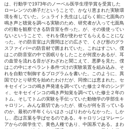
は、行動学で1973年のノーベル医学生理学賞を受賞した
ローレンツの弟子だということで、かなり恵まれた実験環
境を有していた。シュライト先生はしばらく前に七面鳥の
鳴き声と聴覚を調べる実験のため、研究者が入って七面鳥
の行動を観察できる防音室を作った。が、その後使ってい
ないということで、それを僕が使わせてもらえることにな
った。その防音室は六畳間ほどの広さで、くさび形のグラ
スファイバーの防音材で囲まれていた。これはすごい。僕
はこの防音室の中で居眠りをしたことが何度かあるが、耳
の血管を流れる音がざわざわと聞こえて、悪夢を見た。僕
はこの中にオペラント条件づけの実験装置を組み込み、そ
れを自動で制御するプログラムを書いた。このように、異
国でひとり研究を始めたわけだが、同僚には恵まれた。セ
キセイインコの鳴き声発達を調べていた修士２年のシンデ
ィ、セキセイインコの鳴き声知覚を調べていた修士２年の
トム、そしてトムの実験を手伝っていた動物学の学部生キ
ャロリン。みんな親切であったが、彼らが何を言っている
のか、最初の半年くらいはさっぱりわからなかった。しか
し、恋は言葉を学ばせるのである。キャロリンはマレーシ
アからの留学生で、黄色人種であり、中国系である。まわ