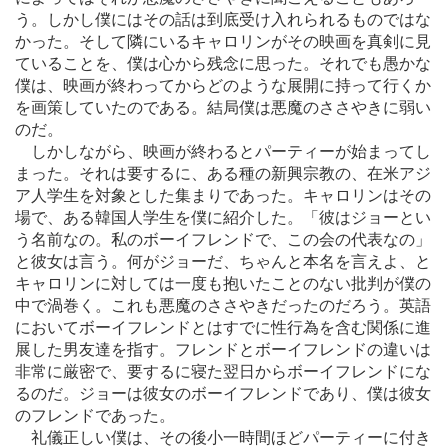
う。しかし僕にはその話は到底受け入れられるものではな
かった。そして隣にいるキャロリンがその映画を真剣に見
ていることを、僕は心から残念に思った。それでも愚かな
僕は、映画が終わってからどのような展開に持って行くか
を画策していたのである。結局僕は悪魔のささやきに弱い
のだ。
しかしながら、映画が終わるとパーティーが始まってし
まった。それは要するに、ある種の新興宗教の、在米アジ
ア人学生を対象とした集まりであった。キャロリンはその
場で、ある韓国人学生を僕に紹介した。「彼はジョーとい
う名前なの。私のボーイフレンドで、この会の代表なの」
と彼女は言う。何がジョーだ、ちゃんと本名を言えよ、と
キャロリンに対しては一度も抱いたことのない批判が僕の
中で渦巻く。これも悪魔のささやきだったのだろう。英語
においてボーイフレンドとはすでに性行為を含む関係に進
展した男友達を指す。フレンドとボーイフレンドの違いは
非常に厳密で、要するに寝た翌日からボーイフレンドにな
るのだ。ジョーは彼女のボーイフレンドであり、僕は彼女
のフレンドであった。
礼儀正しい僕は、その後小一時間ほどパーティーに付き