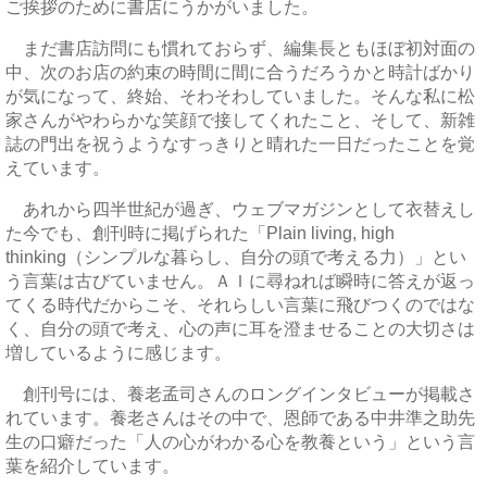
ご挨拶のために書店にうかがいました。
まだ書店訪問にも慣れておらず、編集長ともほぼ初対面の
中、次のお店の約束の時間に間に合うだろうかと時計ばかり
が気になって、終始、そわそわしていました。そんな私に松
家さんがやわらかな笑顔で接してくれたこと、そして、新雑
誌の門出を祝うようなすっきりと晴れた一日だったことを覚
えています。
あれから四半世紀が過ぎ、ウェブマガジンとして衣替えし
た今でも、創刊時に掲げられた「Plain living, high
thinking（シンプルな暮らし、自分の頭で考える力）」とい
う言葉は古びていません。ＡＩに尋ねれば瞬時に答えが返っ
てくる時代だからこそ、それらしい言葉に飛びつくのではな
く、自分の頭で考え、心の声に耳を澄ませることの大切さは
増しているように感じます。
創刊号には、養老孟司さんのロングインタビューが掲載さ
れています。養老さんはその中で、恩師である中井準之助先
生の口癖だった「人の心がわかる心を教養という」という言
葉を紹介しています。