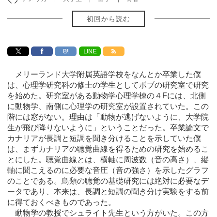
初回から読む
B!
LINE
メリーランド大学附属英語学校をなんとか卒業した僕
は、心理学研究科の修士の学生としてボブの研究室で研究
を始めた。研究室がある動物学心理学棟の４Fには、北側
に動物学、南側に心理学の研究室が設置されていた。この
階には窓がない。理由は「動物が逃げないように、大学院
生が飛び降りないように」ということだった。卒業論文で
カナリアが長調と短調を聞き分けることを示していた僕
は、まずカナリアの聴覚曲線を得るための研究を始めるこ
とにした。聴覚曲線とは、横軸に周波数（音の高さ）、縦
軸に聞こえるのに必要な音圧（音の強さ）を示したグラフ
のことである。鳥類の聴覚の基礎研究には絶対に必要なデ
ータであり、本来は、長調と短調の聞き分け実験をする前
に得ておくべきものであった。
動物学の教授でシュライト先生という方がいた。この方