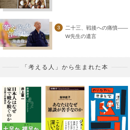
二十三、戦後への痛憤――
W先生の遺言
「考える人」から生まれた本