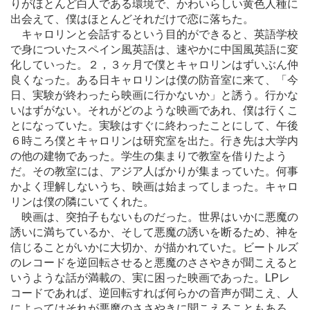
りがほとんど白人である環境で、かわいらしい黄色人種に
出会えて、僕はほとんどそれだけで恋に落ちた。
キャロリンと会話するという目的ができると、英語学校
で身についたスペイン風英語は、速やかに中国風英語に変
化していった。２，３ヶ月で僕とキャロリンはずいぶん仲
良くなった。ある日キャロリンは僕の防音室に来て、「今
日、実験が終わったら映画に行かないか」と誘う。行かな
いはずがない。それがどのような映画であれ、僕は行くこ
とになっていた。実験はすぐに終わったことにして、午後
６時ころ僕とキャロリンは研究室を出た。行き先は大学内
の他の建物であった。学生の集まりで教室を借りたよう
だ。その教室には、アジア人ばかりが集まっていた。何事
かよく理解しないうち、映画は始まってしまった。キャロ
リンは僕の隣にいてくれた。
映画は、突拍子もないものだった。世界はいかに悪魔の
誘いに満ちているか、そして悪魔の誘いを断るため、神を
信じることがいかに大切か、が描かれていた。ビートルズ
のレコードを逆回転させると悪魔のささやきが聞こえると
いうような話が満載の、実に困った映画であった。LPレ
コードであれば、逆回転すれば何らかの音声が聞こえ、人
によってはそれが悪魔のささやきに聞こえることもあろ