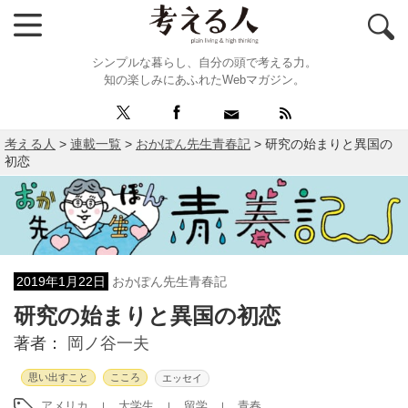
シンプルな暮らし、自分の頭で考える力。
知の楽しみにあふれたWebマガジン。
考える人
>
連載一覧
>
おかぽん先生青春記
>
研究の始まりと異国の
初恋
2019年1月22日
おかぽん先生青春記
研究の始まりと異国の初恋
著者：
岡ノ谷一夫
思い出すこと
こころ
エッセイ
アメリカ
大学生
留学
青春