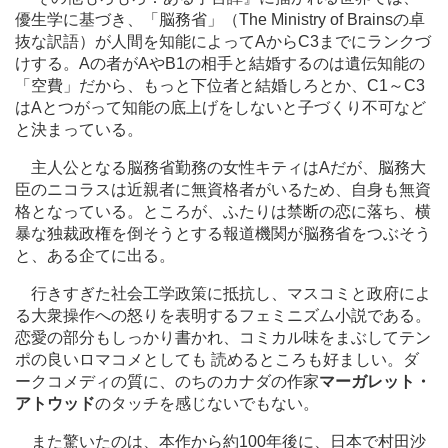
優生学に基づき、「脳務省」（The Ministry of Brainsの卓
抜な訳語）が人間を知能によってAからC3までにランクづ
けする。Aの者がAやB1の相手と結婚するのは遺伝知能の
「空費」だから、もっと下位者と結婚しろとか、C1～C3
はAとつがって知能の底上げをしないと子づくり不可など
と決まっている。
主人公となる脳務省勤務の女性キティはAだが、脳務大
臣のニコラスは近親者に無資格者がいるため、自身も無資
格となっている。ところが、ふたりは禁断の恋に落ち、横
暴な独裁政権を倒そうとする報道機関が脳務省をつぶそう
と、ある企てに出る。
行きすぎた社会工学政策に抵抗し、マスコミと政府によ
る大衆操作への怒りを表明するフェミニズム小説である。
恋愛の部分もしっかり書かれ、コミカル味をまぶしてテン
ポの良いロマコメとしても 読めるところも好ましい。ダ
ークコメディの質に、のちのカナダの作家
マーガレット・
アトウッド
のタッチを感じないでもない。
また驚いたのは、本作から約100年後に、日本で村田沙