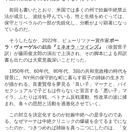
前回も書いたとおり、米国では多くの州で妊娠中絶禁止
法が成立し、波紋を呼んでいる。性と生殖をめぐっては、
保守とリベラルの一部が先鋭化し、分断がより顕著になっ
ているのだ。
そうしたなか、2022年、ピューリツァー賞作家
ポー
ラ・ヴォーゲル
の戯曲
『
ミネオラ・ツインズ
』
（徐賀世子
訳）が藤田俊太郎の演出で上演され、その脚本による邦訳
書も出たのは大変意義深いことだった。
1950年代、60年代、80年代、3回の共和党政権の時代を
背景に、NY州の保守的な町に暮らす双子の姉妹の生き方
が描かれる。良妻賢母を夢見る「良い子」マーナと、バイ
セクシュアルで子どもは作らないと宣言する「悪い子」マ
イラ。ふたりは冷戦、ベトナム反戦運動、性改革の波に揉
まれ、各々の思想と活動を過激化させていく。
この対立を決定化するのが妊娠中絶への是非なのであ
る。なぜマーナは中絶クリニックの爆破を企てるまでにな
ったのか。つきつめれば姉妹を真っ二つにしたのは、「女