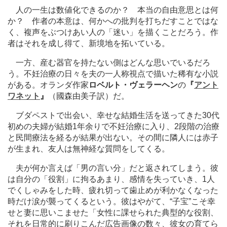
人の一生は数値化できるのか？ 本当の自由意思とは何
か？ 作者の本意は、何かへの批判を打ちだすことではな
く、複声をぶつけあい人の「迷い」を描くことだろう。作
者はそれを成し得て、新境地を拓いている。
一方、産む器官を持たない側はどんな思いでいるだろ
う。不妊治療の日々を夫の一人称視点で描いた稀有な小説
がある。オランダ作家
ロベルト・ヴェラーヘン
の
『
アント
ワネット
』
（國森由美子訳）だ。
ブダペストで出会い、幸せな結婚生活を送ってきた30代
初めの夫婦が結婚1年余りで不妊治療に入り、2段階の治療
と民間療法を経るが結果が出ない。その間に隣人には赤子
が生まれ、友人は無神経な質問をしてくる。
夫が何か言えば「男の言い分」だと返されてしまう。彼
は自分の「役割」に拘るあまり、感情を失っていき、1人
でくしゃみをした時、疲れ切って歯止めが利かなくなった
時だけ涙が襲ってくるという。彼はやがて、“子宝”こそ幸
せと妻に思いこませた「女性に課せられた典型的な役割、
それを日常的に刷りこんだ広告画像の数々、彼女の育てら