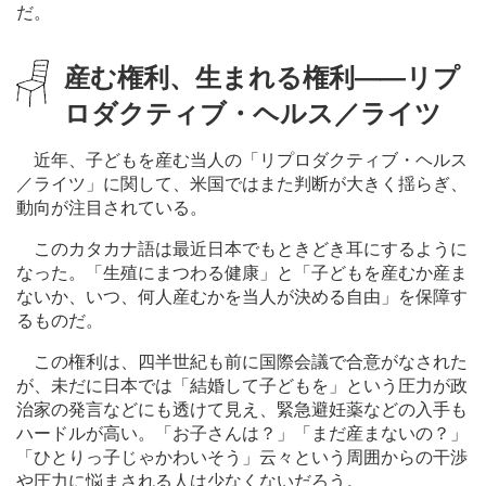
だ。
産む権利、生まれる権利
―
―リプ
ロダクティブ・ヘルス／ライツ
近年、子どもを産む当人の「リプロダクティブ・ヘルス
／ライツ」に関して、米国ではまた判断が大きく揺らぎ、
動向が注目されている。
このカタカナ語は最近日本でもときどき耳にするように
なった。「生殖にまつわる健康」と「子どもを産むか産ま
ないか、いつ、何人産むかを当人が決める自由」を保障す
るものだ。
この権利は、四半世紀も前に国際会議で合意がなされた
が、未だに日本では「結婚して子どもを」という圧力が政
治家の発言などにも透けて見え、緊急避妊薬などの入手も
ハードルが高い。「お子さんは？」「まだ産まないの？」
「ひとりっ子じゃかわいそう」云々という周囲からの干渉
や圧力に悩まされる人は少なくないだろう。