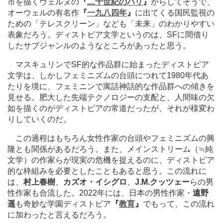
市を描くヴェルヌの
『
二十世紀のパリ
』
からしてそうで、
オーウェルの有名作
『
一九八四年
』
に出てくる国民監視の
ための「テレスクリーン」なども「未来」のわかりやすい
表象だろう。ディストピア文学というのは、SFに間借り
したサブジャンルのようなところがあったと思う。
マスキュリンでSF的な作品群に始まったディストピア
文学は、しかしフェミニズムの台頭につれて1980年代あ
たりを境に、フェミニンで寓話神話的な作品群への傾きを
見せる。肥大した先端テクノロジーの支配と、人間味の欠
如を描くのがディストピアの常道だったが、それが様変わ
りしていくのだ。
この過程はもちろん女性作家の台頭やフェミニズムの興
隆とも関係があるだろう。また、メインストリーム（≒純
文学）の作家らが現実の危機を捉えるのに、ディストピア
的な枠組みを必要としたこともあると思う。この流れに
は、
村上春樹
、
カズオ・イシグロ
、
J.M.クッツェー
らの男
性作家も合流した。2022年には、日本の男性作家・
遠野
遥
も奇妙な学園ディストピア
『
教育
』
でもって、この流れ
に加わったと言えるだろう。