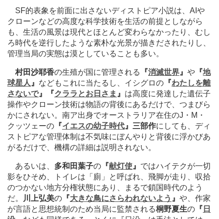
SF的表象を前面に出さないディストピア小説は、AIや
クローンなどの高度な科学技術を生活の前提としながら
も、生活の風景は現代とほとんど変わらなかったり、むし
ろ時代を逆行したような素朴な光景が描きだされたりし、
管理当局の実態は漠としていることも多い。
村田沙耶香
の生殖が国に管理される
『
消滅世界
』
や
『
地
球星人
』
などもこれに当たるし、イシグロの
『
わたしを離
さないで
』『
クララとお日さま
』
は高度に発達した遺伝子
操作やクローン技術は物語の背後にあるだけで、つまびら
かにされない。南ア出身でオーストラリア在住のJ・М・
クッツェーの
『
イエスの幼子時代
』三部作
にしても、ディ
ストピアな管理体制は不気味にぼんやりと背後に浮かびあ
がるだけで、機構の詳細は説明されない。
あるいは、
多和田葉子
の
『
献灯使
』
ではハイテクが一切
影をひそめ、トイレは「廁」と呼ばれ、飛脚が走り、収拾
のつかない地方分権状態にあり、まるで鎖国時代のよう
だ。
川上弘美
の
『
大きな鳥にさらわれないよう
』
や、作家
が言語と思想統制のため当局に監禁される
桐野夏生
の
『
日