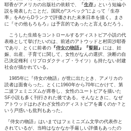
耶香がアメリカの出版社の依頼で、
「
生存
」
という短編小
説を発表したことだ。国民が“スペック”によって「生存
率」をAからDランクで評価された未来日本を描く。まさ
に『その他もろもろ』は予言的であったと言えるだろう。
こうした生殖をコントロールするディストピア小説の代
表格として挙げたいのは、前述のアトウッドと村田沙耶香
であり、とくに前者の
『
侍女の物語
』『
誓願
』
には、妊
娠、出産、子育てに関して、女性がなんの選択、決断の自
己決定権利（リプロダクティブ・ライツ）も持たない封建
社会が描かれている。
1985年に『侍女の物語』が世に出たとき、アメリカの
読者は面食らった。とくに1960年から70年にかけて、第
二波フェミニズムが席巻し、女性のユートピアを描いた
SF小説も多く刊行された後である。そんなときに、なぜ
アトウッドはわざわざ女性のディストピアを書くのか？と
いう戸惑いも批判もあった。
『侍女の物語』はいまではフェミニズム文学の代表作と
されているが、当時はなかなか手厳しい評価もあったの