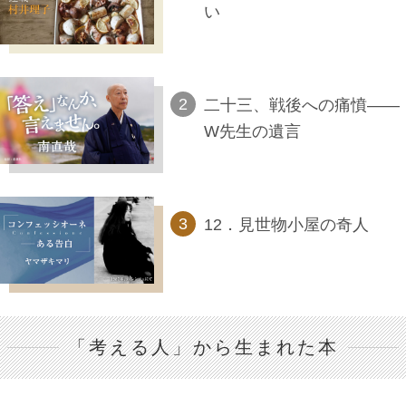
い
二十三、戦後への痛憤――
W先生の遺言
12．見世物小屋の奇人
「考える人」から生まれた本