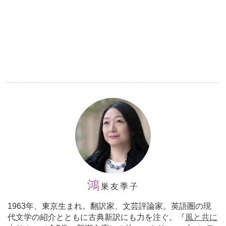
鴻
巣友季子
1963年、東京生まれ。翻訳家、文芸評論家。英語圏の現
代文学の紹介とともに古典新訳にも力を注ぐ。『
風と共に