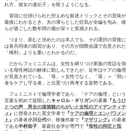
れ方、彼女の遺伝子」を呪うようになる。
冒頭に仕掛けられた控えめな叙述トリックとその意味が
最後にわかるとき、夫の薄らとした狂気が全編を包み、彼
らが過ごした数年間の傷が深々と実感される。
つまり、産むと決めたのは本人でも、その選択の背後に
は各共同体の因習があり、その方が国際会議で合意された
「権利」よりも重いとわかるのだ。
だからフェミニズムは、女性を縛りつけ家族の世話を強
いる母性神話の解体に勤しんできたが、近年はケアの倫理
が見直されている。「母」＝女性でなく、「母」＝「弱い
者をケアし守る者」と位置づけ再考する姿勢である。
フェミニストで倫理学者であり、「ケアの倫理」という
言葉を初めて提唱した
キャロル・ギリガン
の著書
『
もうひ
とつの声 男女の道徳観のちがいと女性のアイデンティテ
ィ
』
に啓発された英文学者で
『
ケアの倫理とエンパワメン
ト
』
の著者
小川公代
や、映像作家で
『
マザリング
』
の著者
である
中村佑子
、家庭社会学が専門で
『
母性の抑圧と抵