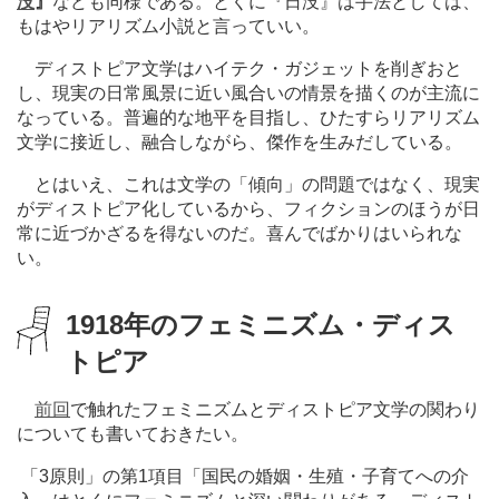
没
』
なども同様である。とくに『日没』は手法としては、
もはやリアリズム小説と言っていい。
ディストピア文学はハイテク・ガジェットを削ぎおと
し、現実の日常風景に近い風合いの情景を描くのが主流に
なっている。普遍的な地平を目指し、ひたすらリアリズム
文学に接近し、融合しながら、傑作を生みだしている。
とはいえ、これは文学の「傾向」の問題ではなく、現実
がディストピア化しているから、フィクションのほうが日
常に近づかざるを得ないのだ。喜んでばかりはいられな
い。
1918年のフェミニズム・ディス
トピア
前回
で触れたフェミニズムとディストピア文学の関わり
についても書いておきたい。
「3原則」の第1項目「国民の婚姻・生殖・子育てへの介