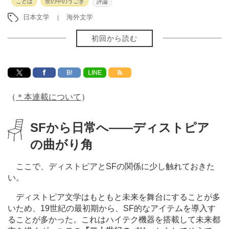
ことば
世の中のうごき
評論
日本文学
海外文学
初回から読む
B!
LINE
（
＊本連載について
）
SFから日常へ
―
―ディストピア
の曲がり角
ここで、ディストピアとSFの関係に少し触れておきた
い。
ディストピア文学はもともと未来を舞台にすることが多
いため、19世紀の最初期から、SF的なアイテムを導入す
ることが多かった。これはハイテク機器を搭載して未来都