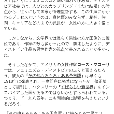
入」はとくにフェミニズムと深い関わりがある。ディスト
ピア社会では、人びとのカップリング（または結婚）の時
点から、往々にして国家が管理監督する。この生殖にかか
わるプロセスというのは、身体面のみならず、精神、時
間、キャリアなどの面での負担が、女性の方に大きく偏っ
ている。
しかしながら、文学界では長らく男性の方が圧倒的に優
位であり、作家の数も多かったので、前述したように、デ
ィストピア作品も男性作家の視点で書かれることが多かっ
た。
そうしたなかで、アメリカの女性作家
ローズ・マコーリ
ー
は、フェミニズム・ディストピアの走りと言えるだろ
う。彼女の
『
その他もろもろ：ある予言譚
』
は早くも
1918年に発表され、一度即座に発禁になったが、修正版
として復刊し、ハクスリーの
『
すばらしい新世界
』
をイン
スパイアした面があるのではないかとすら言われている。
つまり、『一九八四年』にも間接的に影響を与えたといえ
るだろう。
『その他もろもろ：ある予言譚』に描かれる世界では、