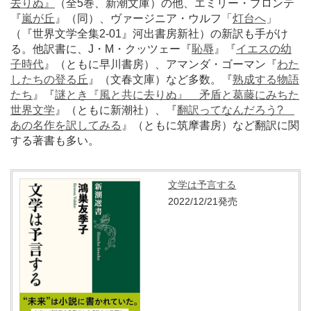
去りぬ』
（全5巻、新潮文庫）の他、エミリー・ブロンテ
『
嵐が丘
』（同）、ヴァージニア・ウルフ「
灯台へ
」
（『世界文学全集2-01』河出書房新社）の新訳も手がけ
る。他訳書に、J・M・クッツェー『
恥辱
』『
イエスの幼
子時代
』（ともに早川書房）、アマンダ・ゴーマン『
わた
したちの登る丘
』（文春文庫）など多数。『
熟成する物語
たち
』『
謎とき『風と共に去りぬ』 矛盾と葛藤にみちた
世界文学
』（ともに新潮社）、『
翻訳ってなんだろう?
あの名作を訳してみる
』（ともに筑摩書房）など翻訳に関
する著書も多い。
文学は予言する
2022/12/21発売