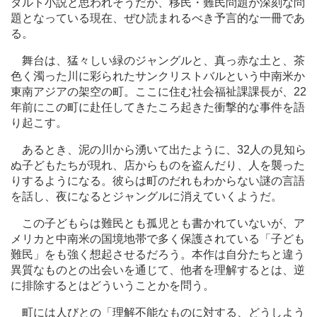
ダルト小説と思われそうだが、移民・難民問題が深刻な問
題となっている現在、ぜひ読まれるべき予言的な一冊であ
る。
舞台は、猛々しい緑のジャングルと、真っ赤な土と、茶
色く濁った川に彩られたサンクリストバルという中南米か
東南アジアの架空の町。ここに住む社会福祉課課長が、22
年前にこの町に赴任してきたころ起きた衝撃的な事件を語
り起こす。
あるとき、泥の川から湧いて出たように、32人の見知ら
ぬ子どもたちが現れ、店からものを盗んだり、人を襲った
りするようになる。彼らは町のだれもわからない謎の言語
を話し、夜になるとジャングルに消えていくようだ。
この子どもらは難民とも孤児とも書かれていないが、ア
メリカと中南米の国境地帯で多く保護されている「子ども
難民」をも強く想起させるだろう。本作は自分たちと違う
異質なものとの出会いを通じて、他者を理解するとは、逆
に排除するとはどういうことかを問う。
町には人びとの「理解不能なものに対する、どうしよう