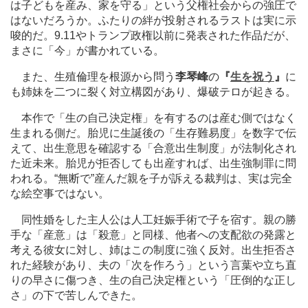
は子どもを産み、家を守る」という父権社会からの強圧で
はないだろうか。ふたりの絆が投射されるラストは実に示
唆的だ。9.11やトランプ政権以前に発表された作品だが、
まさに「今」が書かれている。
また、生殖倫理を根源から問う
李琴峰
の
『
生を祝う
』
に
も姉妹を二つに裂く対立構図があり、爆破テロが起きる。
本作で「生の自己決定権」を有するのは産む側ではなく
生まれる側だ。胎児に生誕後の「生存難易度」を数字で伝
えて、出生意思を確認する「合意出生制度」が法制化され
た近未来。胎児が拒否しても出産すれば、出生強制罪に問
われる。“無断で”産んだ親を子が訴える裁判は、実は完全
な絵空事ではない。
同性婚をした主人公は人工妊娠手術で子を宿す。親の勝
手な「産意」は「殺意」と同様、他者への支配欲の発露と
考える彼女に対し、姉はこの制度に強く反対。出生拒否さ
れた経験があり、夫の「次を作ろう」という言葉や立ち直
りの早さに傷つき、生の自己決定権という「圧倒的な正し
さ」の下で苦しんできた。