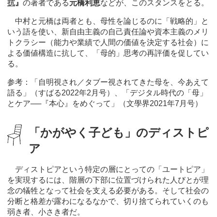
抗
』
の著者である
元橋利恵
などが、このスタンスをとる。
中村と元橋は両者とも、母性を論じるのに「戦略的」と
いう語を使い、新自由主義の自己責任論や資本主義のメリ
トクラシー（能力や業績で人間の価値を決定する社会）に
よる価値構造に抗して、「母的」思考の再評価を促してい
る。
参考：「自明視され／タブー視されてきた母を、今あえて
語る」（すばる2022年2月号）、「デジタル時代の「母」
とケア──『本心』をめぐって」（文學界2021年7月号）
「かがやく子ども」のディストピ
ア
ディストピアという特定の層にとっての「ユートピア」
を実現するには、階層の下部に位置づけられた人びとが理
念の犠牲となって社会を支える必要がある。そして社会の
分断と格差が露わになるなかで、切り捨てられていくのも
弱き者、小さき者だ。