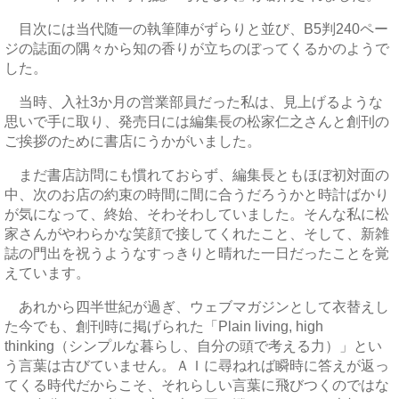
目次には当代随一の執筆陣がずらりと並び、B5判240ペー
ジの誌面の隅々から知の香りが立ちのぼってくるかのようで
した。
当時、入社3か月の営業部員だった私は、見上げるような
思いで手に取り、発売日には編集長の松家仁之さんと創刊の
ご挨拶のために書店にうかがいました。
まだ書店訪問にも慣れておらず、編集長ともほぼ初対面の
中、次のお店の約束の時間に間に合うだろうかと時計ばかり
が気になって、終始、そわそわしていました。そんな私に松
家さんがやわらかな笑顔で接してくれたこと、そして、新雑
誌の門出を祝うようなすっきりと晴れた一日だったことを覚
えています。
あれから四半世紀が過ぎ、ウェブマガジンとして衣替えし
た今でも、創刊時に掲げられた「Plain living, high
thinking（シンプルな暮らし、自分の頭で考える力）」とい
う言葉は古びていません。ＡＩに尋ねれば瞬時に答えが返っ
てくる時代だからこそ、それらしい言葉に飛びつくのではな