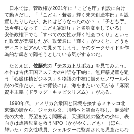
日本では、菅政権が2021年に「こども庁」創設に向け
て動きだし、「『こども・若者』輝く未来創造本部」を設
置したりしたが、あれはどうなったのか？（「子ども庁」
は今年になって「こども家庭庁」と名称変更している）
安倍政権下でも「すべての女性が輝く社会づくり」といっ
た政策が登場したが、政策名に「輝く」がつくと、どうも
ディストピアめいて見えてしまう。そのダークサイドを作
為的な輝きで隠そうとしている気がするのだ。
たとえば、
佐藤究
の
『
テスカトリポカ
』
を見てみよう。
本作は古代王国アステカの神話を下絵に、無戸籍児童を狙
う「心臓移植ビジネス」を物語の中核に据えたノワール小
説の傑作だが、その背後には、海をまたいで広がる「麻薬
資本主義（ドラッグ・キャピタリズム）」がある。
1990年代、アメリカ合衆国と国境を接するメキシコ北
東部の街から、ジャカルタ、川崎へと舞台を移し、麻薬密
売の大物、野望を抱く闇医者、天涯孤独の怪力の少年、表
向きは虐待児童を救うNPO〈かがやくこども〉（ほら、
輝いた）の女性職員、シェルターに監禁される児童たちな