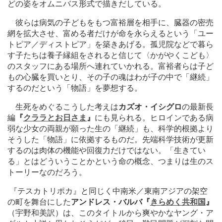
どの姿をオムニバス形式で描きだしている。
彼らは病気の子どもをもつ富裕層を相手に、臓器の密売
網を拡大させ、富める者だけが命を永らえるという「ユー
トピア／ディストピア」を築きあげる。孤児院などで暮ら
す子たちは養子縁組をされると信じて〈かがやくこども〉
のスタッフにある場所へ連れていかれる。富裕者らは子ど
もの心臓を買いとり、その子の魂はわが子の中で「継続」
するのだという「物語」を夢想する。
生死をめぐるこうした考えは
カズオ・イシグロ
の最新長
編
『
クララとお日さま
』
にも見られる。ヒロインである病
弱な少女の両親が願った生の「継続」も、科学的根拠より
そうした「物語」に依拠するものだ。先端科学技術が更新
するのは肉体の機能や回復力だけではない。「生きてい
る」とはどういうことかという命の概念、つまりは生のス
トーリーなのだろう。
『テスカトリポカ』と同じく中南米／東南アジアの架空
の町を舞台にした
アンドレス・バルバ『
きらめく共和国
』
（宇野和美訳）は、このタイトルから爽やかなヤング・ア