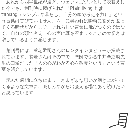
あれから四半世紀が過ぎ、ウェブマガジンとして衣替えし
た今でも、創刊時に掲げられた「Plain living, high
thinking（シンプルな暮らし、自分の頭で考える力）」とい
う言葉は古びていません。ＡＩに尋ねれば瞬時に答えが返っ
てくる時代だからこそ、それらしい言葉に飛びつくのではな
く、自分の頭で考え、心の声に耳を澄ませることの大切さは
増しているように感じます。
創刊号には、養老孟司さんのロングインタビューが掲載さ
れています。養老さんはその中で、恩師である中井準之助先
生の口癖だった「人の心がわかる心を教養という」という言
葉を紹介しています。
読んだ瞬間に立ち止まり、さまざまな思いが湧き上がって
くるような文章に、楽しみながら出会える場であり続けたい
と思っています。