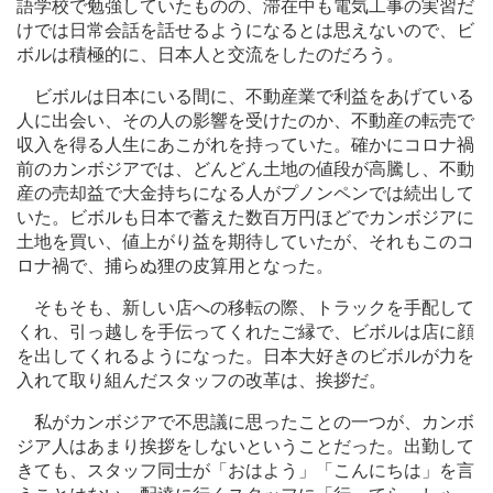
語学校で勉強していたものの、滞在中も電気工事の実習だ
けでは日常会話を話せるようになるとは思えないので、ビ
ボルは積極的に、日本人と交流をしたのだろう。
ビボルは日本にいる間に、不動産業で利益をあげている
人に出会い、その人の影響を受けたのか、不動産の転売で
収入を得る人生にあこがれを持っていた。確かにコロナ禍
前のカンボジアでは、どんどん土地の値段が高騰し、不動
産の売却益で大金持ちになる人がプノンペンでは続出して
いた。ビボルも日本で蓄えた数百万円ほどでカンボジアに
土地を買い、値上がり益を期待していたが、それもこのコ
ロナ禍で、捕らぬ狸の皮算用となった。
そもそも、新しい店への移転の際、トラックを手配して
くれ、引っ越しを手伝ってくれたご縁で、ビボルは店に顔
を出してくれるようになった。日本大好きのビボルが力を
入れて取り組んだスタッフの改革は、挨拶だ。
私がカンボジアで不思議に思ったことの一つが、カンボ
ジア人はあまり挨拶をしないということだった。出勤して
きても、スタッフ同士が「おはよう」「こんにちは」を言