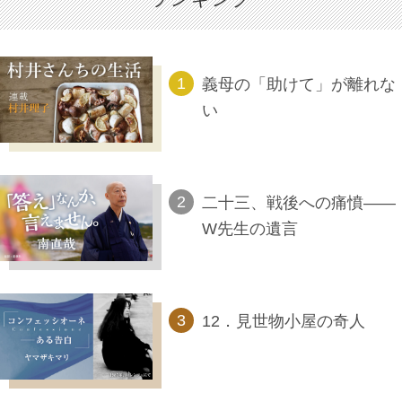
義母の「助けて」が離れな
い
二十三、戦後への痛憤――
W先生の遺言
12．見世物小屋の奇人