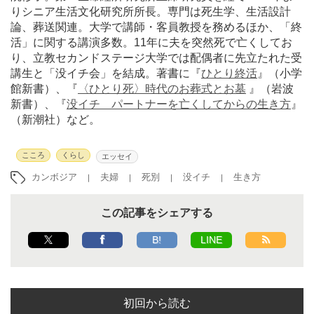
りシニア生活文化研究所所長。専門は死生学、生活設計
論、葬送関連。大学で講師・客員教授を務めるほか、「終
活」に関する講演多数。11年に夫を突然死で亡くしてお
り、立教セカンドステージ大学では配偶者に先立たれた受
講生と「没イチ会」を結成。著書に『
ひとり終活
』（小学
館新書）、『
〈ひとり死〉時代のお葬式とお墓
』（岩波
新書）、『
没イチ パートナーを亡くしてからの生き方
』
（新潮社）など。
こころ
くらし
エッセイ
カンボジア
夫婦
死別
没イチ
生き方
この記事をシェアする
B!
LINE
初回から読む