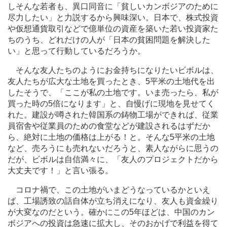
しそんな若者も、異口同音に「貧しいカンボジアのために
尽力したい」と力説するから興味深い。日本で、株式投資
や仮想通貨取引などで億単位の資産を築いた若い投資家た
ちのうち、どれだけの人が「日本の貧困問題を解決した
い」と思って行動しているだろうか。
そんな友人たちのようにお金持ちになりたいビボルは、
友人たちが広大な土地を買ったとき、
5
平米の土地代を出
したそうで、「ここが私の土地です。いま売ったら、私が
買った時の
5
倍になります」と、自慢げに現地を見せてく
れた。建設が噂された韓国系の鋳物工場ができれば、従業
員宿舎や従業員のための食堂などが建設されるはずだか
ら、絶対に土地の価格は上がる！と。そんな
5
平米の土地
など、売ろうにも売れないだろうと、素人ながらに思うの
だが、ビボルは自信満々に、「友人のプロジェクトだから
大丈夫です！」と言い張る。
コロナ禍で、この土地がいまどうなっているかといえ
ば、工場誘致の話自体が立ち消えになり、友人も資金繰り
が大変なのだという。確かにこの
5
年ほどは、中国のカン
ボジアへの投資は急速に拡大し、そのおかげで利益を得て