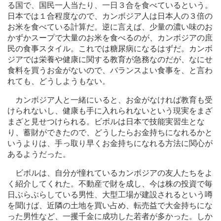
る国で、国民一人当たり、一日３合を食べているという。
日本では１合程度なので、カンボジア人は日本人の３倍の
お米を食べている計算だ。逆に言えば、少量の濃い味のお
かずかスープで大量のお米を食べるのが、カンボジアの庶
民の食事スタイル。これでは糖尿病になるはずだ。カンボ
ジアでは栄養や健康に関する教育が急務なのだが、なにせ
食料を買うお金がないので、バランスよい食事を、と言わ
れても、どうしようもない。
カンボジア人と一緒にいると、お金がなければ教育も受
けられないし、健康も手に入れられないという現実をまざ
まざと見せつけられる。ビボルは日本で技能実習生とな
り、蓄財ができたので、どうしたらお金持ちになれるかと
いうよりは、手っ取り早くお金持ちになれる方法に関心が
あるようだった。
ビボルは、自分が憧れているカンボジアの友人たちをよ
く紹介してくれた。不動産で財を成し、今は株の投資で毎
日ぶらぶらしている男性、大型工場が建設されるという噂
を聞けば、近隣の土地を買い占め、転売益で大金持ちにな
った男性など、一攫千金に成功した若者が多かった。しか