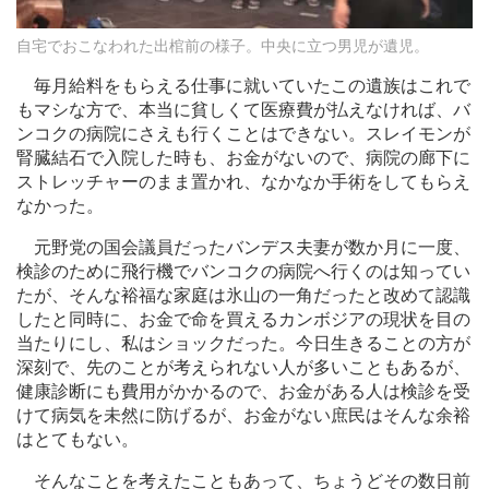
自宅でおこなわれた出棺前の様子。中央に立つ男児が遺児。
毎月給料をもらえる仕事に就いていたこの遺族はこれで
もマシな方で、本当に貧しくて医療費が払えなければ、バ
ンコクの病院にさえも行くことはできない。スレイモンが
腎臓結石で入院した時も、お金がないので、病院の廊下に
ストレッチャーのまま置かれ、なかなか手術をしてもらえ
なかった。
元野党の国会議員だったバンデス夫妻が数か月に一度、
検診のために飛行機でバンコクの病院へ行くのは知ってい
たが、そんな裕福な家庭は氷山の一角だったと改めて認識
したと同時に、お金で命を買えるカンボジアの現状を目の
当たりにし、私はショックだった。今日生きることの方が
深刻で、先のことが考えられない人が多いこともあるが、
健康診断にも費用がかかるので、お金がある人は検診を受
けて病気を未然に防げるが、お金がない庶民はそんな余裕
はとてもない。
そんなことを考えたこともあって、ちょうどその数日前