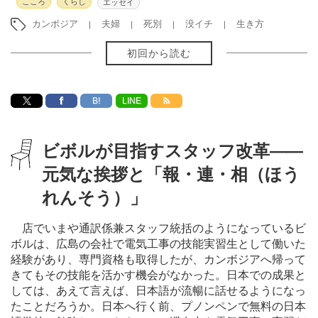
こころ
くらし
エッセイ
カンボジア
夫婦
死別
没イチ
生き方
初回から読む
B!
LINE
ビボルが目指すスタッフ改革
―
―
元気な挨拶と「報・連・相（ほう
れんそう）」
店でいまや通訳係兼スタッフ統括のようになっているビ
ボルは、広島の会社で電気工事の技能実習生として働いた
経験があり、専門資格も取得したが、カンボジアへ帰って
きてもその技能を活かす機会がなかった。日本での成果と
しては、あえて言えば、日本語が流暢に話せるようになっ
たことだろうか。日本へ行く前、プノンペンで無料の日本