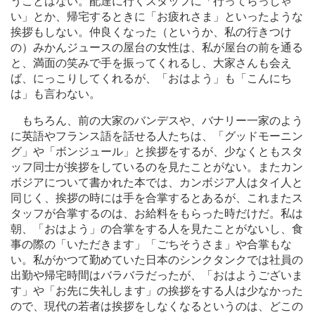
うことはない。配達に行くスタッフに「行ってらっしゃ
い」とか、帰宅するときに「お疲れさま」といったような
挨拶もしない。仲良くなった（というか、私の行きつけ
の）みかんジュースの屋台の女性は、私が屋台の前を通る
と、満面の笑みで手を振ってくれるし、大家さんも会え
ば、にっこりしてくれるが、「おはよう」も「こんにち
は」も言わない。
もちろん、前の大家のバンデスや、バナリー一家のよう
に英語やフランス語を話せる人たちは、「グッドモーニン
グ」や「ボンジュール」と挨拶をするが、少なくともスタ
ッフ同士が挨拶をしているのを見たことがない。またカン
ボジアについて書かれた本では、カンボジア人はタイ人と
同じく、挨拶の時には手を合掌するとあるが、これまたス
タッフが合掌するのは、お給料をもらった時だけだ。私は
朝、「おはよう」の合掌をする人を見たことがないし、食
事の際の「いただきます」「ごちそうさま」や合掌もな
い。私がかつて勤めていた日本のシンクタンクでは社員の
出勤や帰宅時間はバラバラだったが、「おはようございま
す」や「お先に失礼します」の挨拶をする人は少なかった
ので、現代の若者は挨拶をしなくなるというのは、どこの