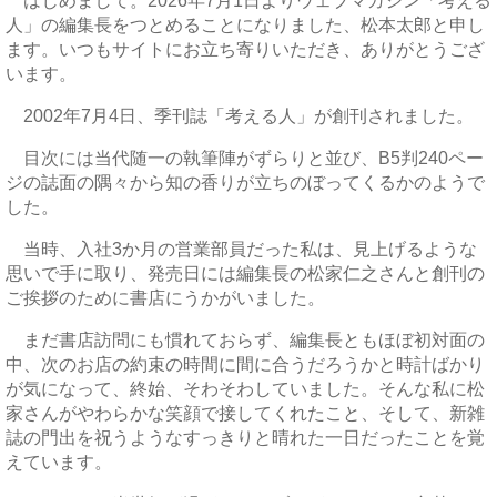
はじめまして。2026年7月1日よりウェブマガジン「考える
人」の編集長をつとめることになりました、松本太郎と申し
ます。いつもサイトにお立ち寄りいただき、ありがとうござ
います。
2002年7月4日、季刊誌「考える人」が創刊されました。
目次には当代随一の執筆陣がずらりと並び、B5判240ペー
ジの誌面の隅々から知の香りが立ちのぼってくるかのようで
した。
当時、入社3か月の営業部員だった私は、見上げるような
思いで手に取り、発売日には編集長の松家仁之さんと創刊の
ご挨拶のために書店にうかがいました。
まだ書店訪問にも慣れておらず、編集長ともほぼ初対面の
中、次のお店の約束の時間に間に合うだろうかと時計ばかり
が気になって、終始、そわそわしていました。そんな私に松
家さんがやわらかな笑顔で接してくれたこと、そして、新雑
誌の門出を祝うようなすっきりと晴れた一日だったことを覚
えています。