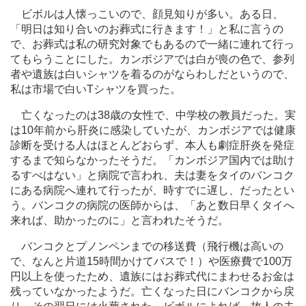
ビボルは人懐っこいので、顔見知りが多い。ある日、
「明日は知り合いのお葬式に行きます！」と私に言うの
で、お葬式は私の研究対象でもあるので一緒に連れて行っ
てもらうことにした。カンボジアでは白が喪の色で、参列
者や遺族は白いシャツを着るのがならわしだというので、
私は市場で白い
T
シャツを買った。
亡くなったのは
38
歳の女性で、中学校の教員だった。実
は
10
年前から肝炎に感染していたが、カンボジアでは健康
診断を受ける人はほとんどおらず、本人も劇症肝炎を発症
するまで知らなかったそうだ。「カンボジア国内では助け
るすべはない」と病院で言われ、夫は妻をタイのバンコク
にある病院へ連れて行ったが、時すでに遅し、だったとい
う。バンコクの病院の医師からは、「あと数日早くタイへ
来れば、助かったのに」と言われたそうだ。
バンコクとプノンペンまでの移送費（飛行機は高いの
で、なんと片道
15
時間かけてバスで！）や医療費で
100
万
円以上を使ったため、遺族にはお葬式代にまわせるお金は
残っていなかったようだ。亡くなった日にバンコクから戻