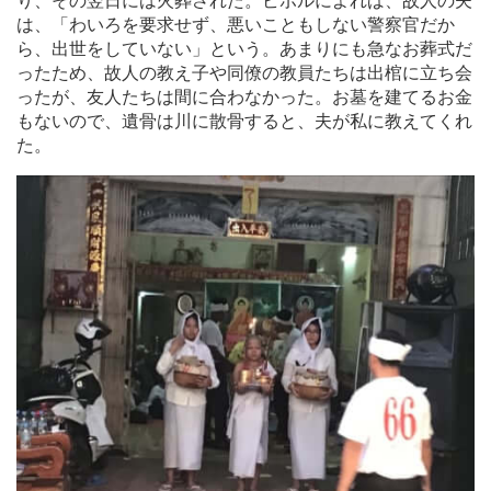
り、その翌日には火葬された。ビボルによれば、故人の夫
は、「わいろを要求せず、悪いこともしない警察官だか
ら、出世をしていない」という。あまりにも急なお葬式だ
ったため、故人の教え子や同僚の教員たちは出棺に立ち会
ったが、友人たちは間に合わなかった。お墓を建てるお金
もないので、遺骨は川に散骨すると、夫が私に教えてくれ
た。