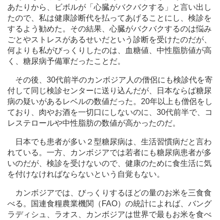
あたりから、ビボルが「心臓がバクバクする」と言い出し
たので、私は健康診断代を払ってあげることにし、検診を
するよう勧めた。その結果、心臓がバクバクするのは悩み
ごとやストレスがあるせいだという診断を受けたのだが、
何よりも私がびっくりしたのは、血糖値、中性脂肪値が高
く、糖尿病予備軍だったことだ。
その後、
30
代前半のカンボジア人の僧侶にも検診代を寄
付して同じ検診センターに送り込んだが、日本ならば糖尿
病の疑いがあるレベルの数値だった。
20
年以上も僧侶をし
ており、肉やお酒を一切口にしないのに、
30
代前半で、コ
レステロールや中性脂肪の数値が高かったのだ。
日本でも患者が多い２型糖尿病は、生活習慣病だと言わ
れている。一方、カンボジアでは若者にも糖尿病患者が多
いのだが、検診を受けないので、健康のために食生活に気
を付けなければならないという自覚もない。
カンボジアでは、びっくりするほどの量のお米を三食食
べる。国連食糧農業機関（
FAO
）の統計によれば、バング
ラディシュ、ラオス、カンボジアは世界で最もお米を食べ