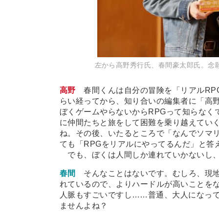
左から高野秀行氏、春間豪太郎氏。念
高野
春間くんは自分の冒険を「リアルRP
らい経ってから、知り合いの編集者に「高野
ぼくゲームやらないからRPGって知らなく
に仲間たちと旅をして困難を乗り越えてい
ね。その後、いたるところで「なんでソマ
ても「RPGをリアルにやってるんだ」と答
でも、ぼくは人間しか連れていかないし、
春間
そんなことはないです。むしろ、現
れているので、よりハードルが高いことを
人脈もすごいですし
…
…普通、大人になっ
ませんよね？