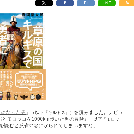
B!
LINE
者になった男
』
を読みました。デビュ
（以下『キルギス』）
とモロッコを1000km歩いた男の冒険
』
（以下『モロッ
を読むと反省の念にかられてしまいますね。