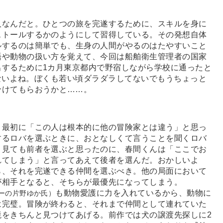
人なんだと。ひとつの旅を完遂するために、スキルを身に
ストールするかのようにして習得している。その発想自体
ルするのは簡単でも、生身の人間がやるのはたやすいこと
語や動物の扱い方を覚えて、今回は船舶衛生管理者の国家
出するために1カ月東京都内で野宿しながら学校に通ったと
ないよね。ぼくも若い頃ダラダラしてないでもうちょっと
分けてもらおうかと
…
…。
。最初に「この人は根本的に他の冒険家とは違う」と思っ
するロバを選ぶときに、おとなしくて言うことを聞くロバ
う見ても前者を選ぶと思ったのに、春間くんは「ここでお
れてしまう」と言ってあえて後者を選んだ。おかしいよ
ら、それを完遂できる仲間を選ぶべき。他の局面において
が相手となると、そちらが最優先になってしまう。
も動物愛護に力を入れているから、動物に
ーの片野ゆか氏）
は完璧。冒険が終わると、それまで仲間として連れていた
境をきちんと見つけてあげる。前作では犬の譲渡先探しに2