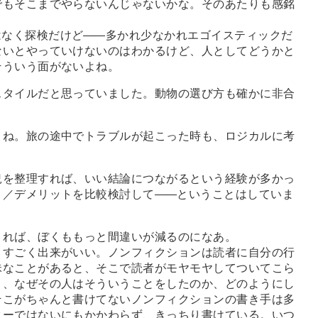
でもそこまでやらないんじゃないかな。そのあたりも感銘
はなく探検だけど
―
―多かれ少なかれエゴイスティックだ
ないとやっていけないのはわかるけど、人としてどうかと
そういう面がないよね。
スタイルだと思っていました。動物の選び方も確かに非合
よね。旅の途中でトラブルが起こった時も、ロジカルに考
況を整理すれば、いい結論につながるという経験が多かっ
ト／デメリットを比較検討して
―
―ということはしていま
きれば、ぼくももっと間違いが減るのになあ。
すごく出来がいい。ノンフィクションは読者に自分の行
昧なことがあると、そこで読者がモヤモヤしてついてこら
き、なぜその人はそういうことをしたのか、どのようにし
そこがちゃんと書けてないノンフィクションの書き手は多
ターではないにもかかわらず、きっちり書けている。いつ