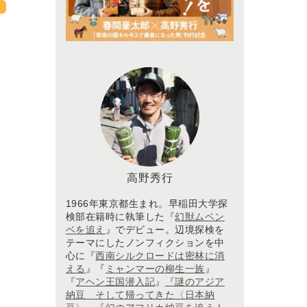
高野秀行
1966年東京都生まれ。早稲田大学探
検部在籍時に執筆した『
幻獣ムベン
ベを追え
』でデビュー。辺境探検を
テーマにしたノンフィクションを中
心に『
西南シルクロードは密林に消
える
』『
ミャンマーの柳生一族
』
『
アヘン王国潜入記
』
『謎のアジア
納豆 そして帰ってきた〈日本納