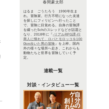
春間豪太郎
はるま ごうたろう 1990年生ま
れ。冒険家。行方不明になった友達
を探しにフィリピンへ行ったこと
で、冒険に目覚める。自身の冒険譚
を綴った5chのスレッドなどが話題と
なり、2018年に『
-リアルRPG譚-行
商人に憧れて、ロバとモロッコを100
本
0km歩いた男の冒険
』を上梓。国内
外の様々な場所へ赴き、これからも
動物たちと世界を冒険していく予
憧
定。
連載一覧
対談・インタビュー一覧