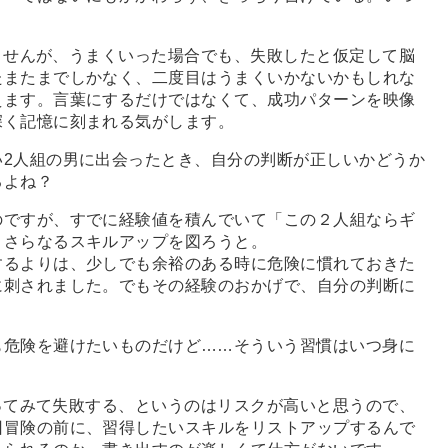
ませんが、うまくいった場合でも、失敗したと仮定して脳
たまたまでしかなく、二度目はうまくいかないかもしれな
えます。言葉にするだけではなくて、成功パターンを映像
深く記憶に刻まれる気がします。
い2人組の男に出会ったとき、自分の判断が正しいかどうか
るよね？
のですが、すでに経験値を積んでいて「この２人組ならギ
、さらなるスキルアップを図ろうと。
るよりは、少しでも余裕のある時に危険に慣れておきた
に刺されました。でもその経験のおかげで、自分の判断に
も危険を避けたいものだけど
…
…そういう習慣はいつ身に
ってみて失敗する、というのはリスクが高いと思うので、
回冒険の前に、習得したいスキルをリストアップするんで