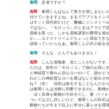
春間
反省ですか？
高野
春間くんはなんて努力を惜しまない
付けていきますよね。まるでアプリをイン
はすごく現代的だけど、機械にインストー
ではない。『モロッコ』のときはアラビア
資格を取った。しかも資格講習の費用を捻
か
…
…エクストリームでちょっと真似でき
頑張っていたらなあ。春間くんの爪の垢を
春間
そんな、とんでもありません！
高野
こんな冒険家、見たことがないです
たのは、前作の『モロッコ』で旅のお供に
と神経質で暴れん坊なロバがいて、誰がど
れがこの神経質なロバを選ばないと処分さ
ね？（笑） 目的は旅をすることなんだか
は春間くんは冷静に判断できるのに、動物
ぼく自身も動物が大好きだし、妻
（ライタ
ついては少し詳しいけど、春間くんの対応
動物たちが今まで以上に幸せに暮らせる環