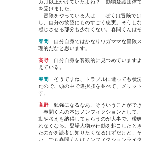
カ月以上かけていたよね？ 動物愛護団体
を受けました。
冒険をやっている人は
―
―ぼくは冒険で
し、自分の欲望にものすごく忠実。そうし
感じさせる部分も少なくない。春間くんは
春間
自分自身ではかなりワガママな冒険
理的だなと思います。
高野
自分自身を客観的に見つめています
えている。
春間
そうですね、トラブルに遭っても状
たので、頭の中で選択肢を並べて、メリッ
す。
高野
勉強になるなあ。そういうことがで
春間くんの本はノンフィクションとして、
動や考えを納得してもらうのが大事で、曖
れなくなる。登場人物が行動を起こしたと
たのかを読者は知りたくなるはずだけど、
い。でも春間くんはノンフィクションライ