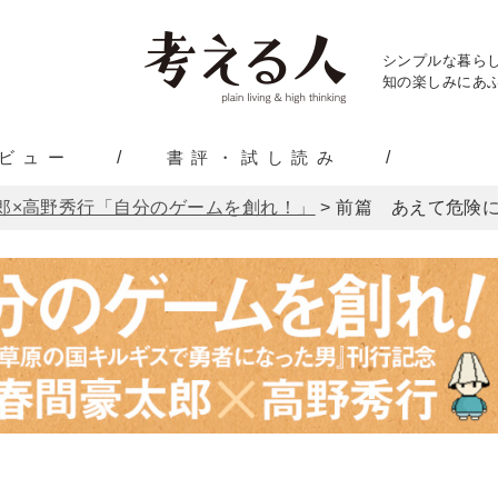
シンプルな暮ら
知の楽しみにあふ
ビュー
書評・試し読み
郎×高野秀行「自分のゲームを創れ！」
>
前篇 あえて危険