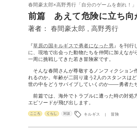
春間豪太郎×高野秀行「自分のゲームを創れ！」
前篇 あえて危険に立ち向
著者：
春間豪太郎 ,
高野秀行
『
草原の国キルギスで勇者になった男
』を刊行
に、現地で出会った動物たちを仲間に加えなが
一周に挑戦してきた若き冒険家です。
そんな春間さんが尊敬するノンフィクション作
れるのか。年齢が二回り違う2人のスタンスは
世の中をどうサバイブしていくのか――勇者た
前篇では、海外でトラブルに遭った時の対処方
エピソードが飛び出します。
こころ
くらし
対談
キルギス
冒険