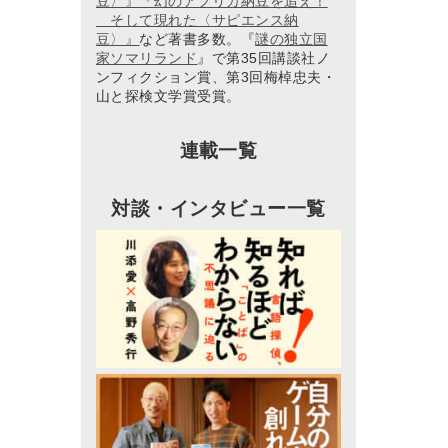
豆〉』『
幻のアフリカ納豆を追え！
そして現れた〈サピエンス納
豆〉
』
など著書多数。『
謎の独立国
家ソマリランド
』で第35回講談社ノ
ンフィクション賞、第3回梅棹忠夫・
山と探検文学賞受賞。
連載一覧
対談・インタビュー一覧