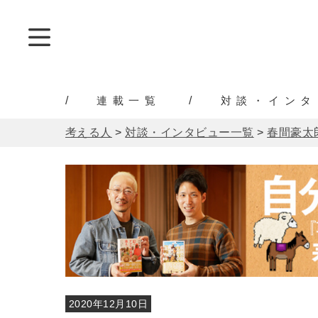
連載一覧
対談・インタ
考える人
>
対談・インタビュー一覧
>
春間豪太
2020年12月10日