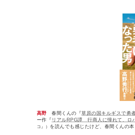
高野
春間くんの『
草原の国キルギスで勇
ー作『
リアルRPG譚 行商人に憧れて、ロバ
を読んでも感じたけど、春間くんの本
コ』）