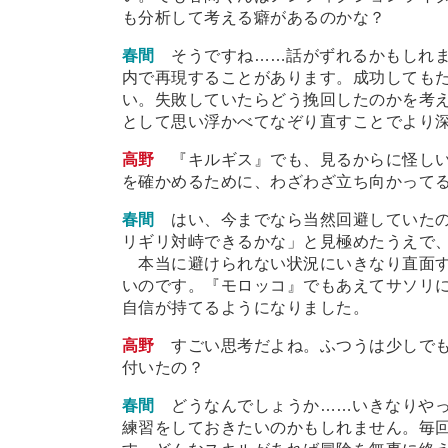
も分析して考える癖があるのかな？
春間
そうですね
…
…話がずれるかもしれ
内で再現することがあります。成功しても
い。失敗していたらどう挽回したのかを考
として思い浮かべてなぞり直すことでより
高野
『キルギス』でも、見るからに怪し
を確かめるために、わざわざ立ち向かって
春間
はい、今までなら当然回避していた
リギリ対峙できるかな」と見極めたうえで
本当に避けられない状況にいきなり直面す
いのです。『モロッコ』でもあえてサソリ
自信が持てるようになりました。
高野
すごい思考だよね。ふつうは少しで
付いたの？
春間
どうなんでしょうか
…
…いきなりや
練習をしておきたいのかもしれません。毎