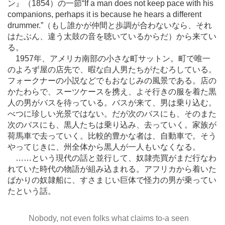
ン』（1854）の一節“If a man does not keep pace with his
companions, perhaps it is because he hears a different
drummer.”（もし誰かが仲間と歩調が合わないなら、それ
はたぶん、違う太鼓の音を聴いているからだ）から来てい
る。
1957年、アメリカ南部の小さな町サットン。町で唯一
のよろず屋の店先で、暇な白人男たちがたむろしている。
フォークナーの小説などでもおなじみの風景である。店の
かたわらで、スーツケースを携え、よそ行きの服を着た黒
人の男がバスを待っている。バスが来て、男は乗り込む。
べつに珍しい光景ではない。だが次のバスにも、そのまた
次のバスにも、黒人たちは乗り込み、去っていく。家族が
荷馬車で去っていく。比較的豊かな者は、自動車で。そう
やってじきに、州全体から黒人が一人もいなくなる。
…
…という現代の話と並行して、奴隷売買がまだ行なわ
れていた時代の物語が組み込まれる。アフリカから着いた
ばかりの奴隷船に、すさまじい巨体で怪力の男が乗ってい
たという話。
Nobody, not even folks what claims to-a seen