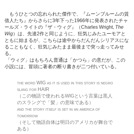
もうひとつの忘れられた傑作で、『ムーンブルームの賃
借人たち』からさらに3年下った1966年に発表されたチャ
ールズ・ライトの『ザ・ウィグ』（Charles Wright,
The
Wig
）は、先達2作と同じように、狂気じみたユーモアと
ともに始まるが、こちらは途中からだんだんシリアスにな
ることもなく、狂気じみたまま最後まで突っ走ってみせ
る。
「ウィグ」はもちろん普通は「かつら」の意だが、この
小説には、冒頭に著者の断り書きが二つ付いている。
the word
WIG
as it is used in this story is negro
slang for
HAIR
（この物語で使われるWIGという言葉は黒人
のスラングで「髪」の意味である）
and the story itself is set in an america of
tomorrow
（そして物語自体は明日のアメリカが舞台で
ある）