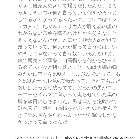
ぐさま競売人めざして駆けだしたんだ、まる
っきりそいつが何と言っていて何をやろうと
してるかわかってるみたいに。こいつはアフ
リカ人で、たぶんアフリカ人が喋るあの訳の
わからない言葉を喋るわけだからそんなこと
ありえないんだが、とにかく競売人めがけて
走っていって、何人かが誓って言うには、い
やそうじゃないって言う奴もいるんだけど、
鎖で競売人の頭を、山高帽から何からひっく
るめてスパッと切り落とすと、頭は大砲の弾
みたいに空中を500メートル飛んでいって、あ
と500メートル弾んで転がって、それでもまだ
勢いはたっぷり残ってて、どっかの男がニュ
ーマーセイルズに向かって走らせていた馬の
脚を駄目にしちまった。男は口から泡吹いて
町へ来て、緑の山高帽をかぶった頭が飛んで
きて馬の脚をやられちまったから撃つしかな
かったって言ったんだ。
しかもこのアフリカ人、腋の下に大きな腫瘍があるのか