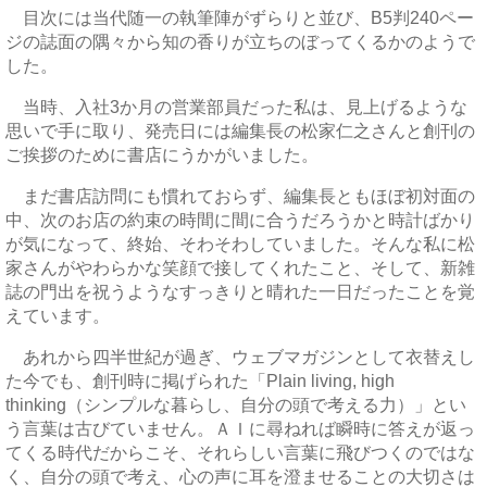
目次には当代随一の執筆陣がずらりと並び、B5判240ペー
ジの誌面の隅々から知の香りが立ちのぼってくるかのようで
した。
当時、入社3か月の営業部員だった私は、見上げるような
思いで手に取り、発売日には編集長の松家仁之さんと創刊の
ご挨拶のために書店にうかがいました。
まだ書店訪問にも慣れておらず、編集長ともほぼ初対面の
中、次のお店の約束の時間に間に合うだろうかと時計ばかり
が気になって、終始、そわそわしていました。そんな私に松
家さんがやわらかな笑顔で接してくれたこと、そして、新雑
誌の門出を祝うようなすっきりと晴れた一日だったことを覚
えています。
あれから四半世紀が過ぎ、ウェブマガジンとして衣替えし
た今でも、創刊時に掲げられた「Plain living, high
thinking（シンプルな暮らし、自分の頭で考える力）」とい
う言葉は古びていません。ＡＩに尋ねれば瞬時に答えが返っ
てくる時代だからこそ、それらしい言葉に飛びつくのではな
く、自分の頭で考え、心の声に耳を澄ませることの大切さは