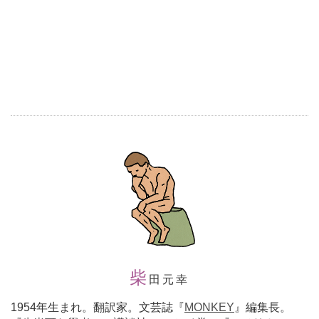
柴
田元幸
1954年生まれ。翻訳家。文芸誌『
MONKEY
』編集長。