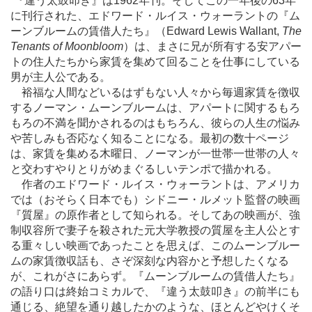
『違う太鼓叩き』は1962年刊。そしてこの一年後の63年
に刊行された、エドワード・ルイス・ウォーラントの『ム
ーンブルームの賃借人たち』（Edward Lewis Wallant,
The
Tenants of Moonbloom
）は、まさに兄が所有する安アパー
トの住人たちから家賃を集めて回ることを仕事にしている
男が主人公である。
裕福な人間などいるはずもない人々から毎週家賃を徴収
するノーマン・ムーンブルームは、アパートに関するもろ
もろの不満を聞かされるのはもちろん、彼らの人生の悩み
や苦しみも否応なく知ることになる。最初の数十ページ
は、家賃を集める木曜日、ノーマンが一世帯一世帯の人々
と交わすやりとりがめまぐるしいテンポで描かれる。
作者のエドワード・ルイス・ウォーラントは、アメリカ
では（おそらく日本でも）シドニー・ルメット監督の映画
『質屋』の原作者として知られる。そしてあの映画が、強
制収容所で妻子を殺された元大学教授の質屋を主人公とす
る重々しい映画であったことを思えば、このムーンブルー
ムの家賃徴収話も、さぞ深刻な内容かと予想したくなる
が、これがさにあらず。『ムーンブルームの賃借人たち』
の語り口は終始コミカルで、『違う太鼓叩き』の前半にも
通じる、絶望を通り越したかのような、ほとんどやけくそ