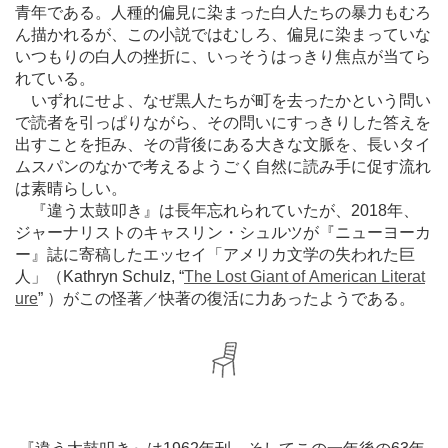
青年である。人種的偏見に染まった白人たちの暴力もむろ
ん描かれるが、この小説ではむしろ、偏見に染まっていな
いつもりの白人の挫折に、いっそうはっきり焦点が当てら
れている。
いずれにせよ、なぜ黒人たちが町を去ったかという問い
で読者を引っぱりながら、その問いにすっきりした答えを
出すことを拒み、その背後にある大きな文脈を、長いタイ
ムスパンのなかで考えるようごく自然に読み手に促す流れ
は素晴らしい。
『違う太鼓叩き』は長年忘れられていたが、2018年、
ジャーナリストのキャスリン・シュルツが『ニューヨーカ
ー』誌に寄稿したエッセイ「アメリカ文学の失われた巨
人」（Kathryn Schulz, “
The Lost Giant of American Literat
ure
” ）がこの怪著／快著の復活に力あったようである。