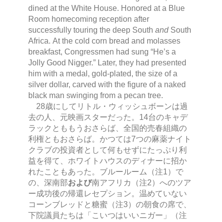
dined at the White House. Honored at a Blue
Room homecoming reception after
successfully touring the deep South
and
South
Africa. At the cold corn bread and molasses
breakfast, Congressmen had sung “He’s a
Jolly Good Nigger.” Later, they had presented
him with a medal, gold-plated, the size of a
silver dollar, carved with the figure of a naked
black man swinging from a pecan tree.
28歳にしてリトル・ウィッシュボーンは過
去の人、元映画スターだった。14台のキャデ
ラックとももうおさらば、全国的売春組織の
利権ともおさらば。かつては7つの麻薬ナイト
クラブの投資者として何もせずにたっぷり利
益を得て、ホワイトハウスのディナーに招か
れたこともあった。ブルールーム（注1）で
の、深南部
および
南アフリカ（注2）へのツア
ー成功後の帰還レセプション。温めていない
コーンブレッドと糖蜜（注3）の朝食の席で、
下院議員たちは「こいつはいいニガー」（注