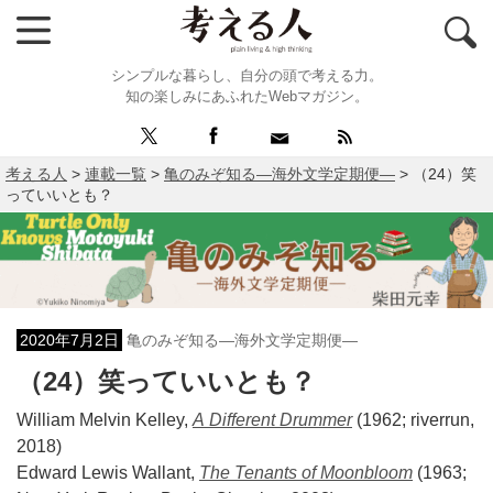
シンプルな暮らし、自分の頭で考える力。
知の楽しみにあふれたWebマガジン。
考える人
>
連載一覧
>
亀のみぞ知る―海外文学定期便―
>
（24）笑
っていいとも？
2020年7月2日
亀のみぞ知る―海外文学定期便―
（24）笑っていいとも？
William Melvin Kelley,
A Different Drummer
(1962; riverrun,
2018)
Edward Lewis Wallant,
The Tenants of Moonbloom
(1963;