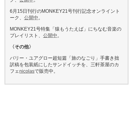
6月15日刊行のMONKEY21号刊行記念オンライント
ーク、
公開中
。
MONKEY21号特集「猿もうたえば」にちなむ音楽の
プレイリスト、
公開中
。
〈その他〉
バリー・ユアグロー超短篇「旅のなごり」手書き拙
訳稿を包装紙にしたサンドイッチを、三軒茶屋のカ
フェ
nicolas
で販売中。