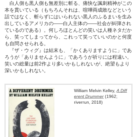
白人側も黒人側も無差別に斬る、痛快な諷刺精神がこの
本を貫いている（もちろんそれは、喧嘩両成敗などという
話ではなく、斬らずにはいられない黒人のふるまいを生み
出しているアメリカの
―
―白人主体の
―
―社会が糾弾され
ているのである）。何しろほとんどの笑いは人種ネタだか
ら、笑ってしまってから、これって笑っていいのかと何度
も自問させられる。
『ザ・ウィグ』は結末も、「かくありますように」であ
ろうが「ありませんように」であろうが祈りには程遠い。
笑いの総量は前2作より多いかもしれないが、絶望もより
深いかもしれない。
William Melvin Kelley,
A Diff
erent Drummer
(1962;
riverrun, 2018)