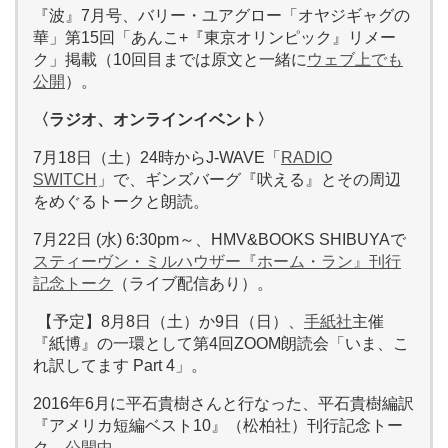
『波』7月号、バリー・ユアグロー「オヤジギャグの
華」第15回「あんこ+『東京オリンピック』リメー
ク」掲載（10回目までは原文と一緒に
ウェブ上でも
公開
）。
〈ラジオ、オンラインイベント〉
7月18日（土）24時からJ-WAVE「
RADIO
SWITCH
」で、ギンズバーグ『吠える』とその周辺
をめぐるトークと朗読。
7月22日 (水) 6:30pm～、HMV&BOOKS SHIBUYAで
スティーヴン・ミルハウザー『ホーム・ラン』刊行
記念トーク
（ライブ配信あり）。
【予定】8月8日（土）か9日（日）、
手紙社
主催
『紙博』の一環として第4回ZOOM朗読会「いま、こ
れ訳してます Part 4」。
2016年6月に平石貴樹さんと行なった、平石貴樹編訳
『アメリカ短編ベスト10』（松柏社）刊行記念トー
ク、
公開中
。