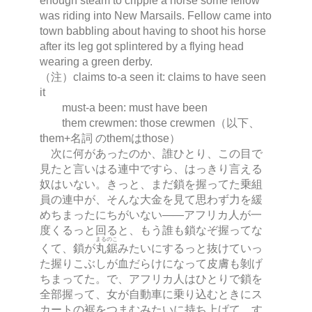
enough steam to cripple a horse some fellow
was riding into New Marsails. Fellow came into
town babbling about having to shoot his horse
after its leg got splintered by a flying head
wearing a green derby.
（注）claims to-a seen it: claims to have seen
it
must-a been: must have been
them crewmen: those crewmen（以下、
them+名詞 のthemはthose）
次に何があったのか、誰ひとり、この目で
見たと言いはる連中ですら、はっきり言える
奴はいない。きっと、まだ鎖を握ってた乗組
員の連中が、そんな大金を見て思わず力を緩
めちまったにちがいない
―
―アフリカ人が一
度くるっと回ると、もう誰も鎖なぞ握ってな
まるのこ
くて、鎖が
丸鋸
みたいにするっと抜けていっ
た握りこぶしが血だらけになって皮膚も剝げ
ちまってた。で、アフリカ人はひとりで鎖を
全部握って、女が自動車に乗り込むときにス
カートの裾をつまむみたいに持ち上げて、す