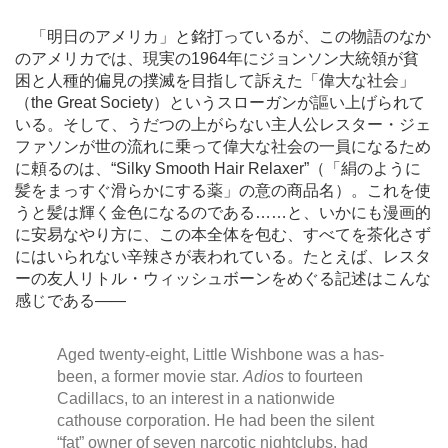
「明日のアメリカ」と銘打っているが、この物語のなか
のアメリカでは、現実の1964年にジョンソン大統領が貧
困と人種的偏見の撲滅を目指して訴えた「偉大な社会」
（the Great Society）というスローガンが謳い上げられて
いる。そして、うだつの上がらない主人公レスター・ジェ
ファソンが世の流れに乗って偉大な社会の一員になるため
に頼るのは、“Silky Smooth Hair Relaxer”（「絹のように
髪をまっすぐ滑らかにする薬」の意の商品名）。これを使
うと髪は輝く金色になるのである
…
…と、いかにも漫画的
に安易なやり方に、この本全体を包む、すべてを茶化さず
にはいられない辛辣さが表われている。たとえば、レスタ
ーの友人リトル・ウィッシュボーンをめぐる記述はこんな
感じである
―
―
Aged twenty-eight, Little Wishbone was a has-
been, a former movie star.
Adios
to fourteen
Cadillacs, to an interest in a nationwide
cathouse corporation. He had been the silent
“fat” owner of seven narcotic nightclubs, had