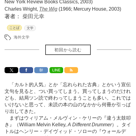
New York Review Books Classics, 2003)
Charles Wright,
The Wig
(1966; Mercury House, 2003)
著者：
柴田元幸
ことば
文学
海外文学
初回から読む
B!
LINE
「カルト的人気」とか「忘れられた古典」とかいう宣伝
文句を見ると、つい買ってしまう。買ってしまうのだけれ
ども、結局ツン読で終わってしまうことも多い。これでは
いけないと思って、未読の本の山のなかから何冊か引っぱ
り出してきた。
まずはウィリアム・メルヴィン・ケリーの『違う太鼓叩
き』（William Melvin Kelley,
A Different Drummer
）。タイ
トルはヘンリー・デイヴィッド・ソローの『ウォールデ