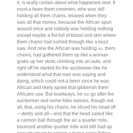
it, is really certain about what happened next. It
must-a been them crewmen, who was still
holding all them chains, relaxed when they
saw all that money, because the African spun
around once and nobody was holding nothing
except maybe a fist full of blood and skin where
them chains had rushed through like a buzz
saw. And now the African was holding
all
them
chains, had gathered them up like a woman
grabs up her skirts climbing into an auto, and
right off he started for the auctioneer like he
understood what that man was saying and
doing, which could not-a been since he was
African and likely spoke that gibberish them
Africans use. But leastways, he
did
go after the
auctioneer and some folks swears, though not
all, that, using his chains, he sliced his head off
—derby and all—and that the head sailed like
a cannon ball through the air a quarter mile,
bounced another quarter mile and still had up