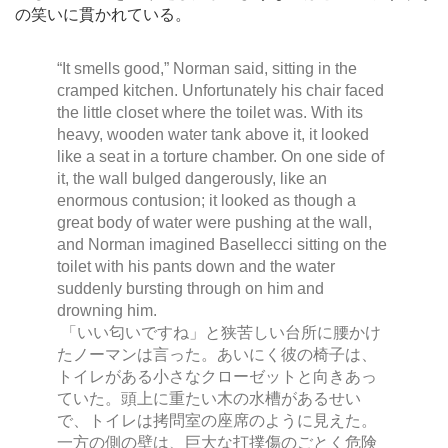
の笑いに貫かれている。
“It smells good,” Norman said, sitting in the
cramped kitchen. Unfortunately his chair faced
the little closet where the toilet was. With its
heavy, wooden water tank above it, it looked
like a seat in a torture chamber. On one side of
it, the wall bulged dangerously, like an
enormous contusion; it looked as though a
great body of water were pushing at the wall,
and Norman imagined Basellecci sitting on the
toilet with his pants down and the water
suddenly bursting through on him and
drowning him.
「いい匂いですね」と狭苦しい台所に腰かけ
たノーマンは言った。あいにく彼の椅子は、
トイレがある小さなクローゼットと向きあっ
ていた。頭上に重たい木の水槽があるせい
で、トイレは拷問室の座席のように見えた。
一方の側の壁は、巨大な打撲傷のごとく危険