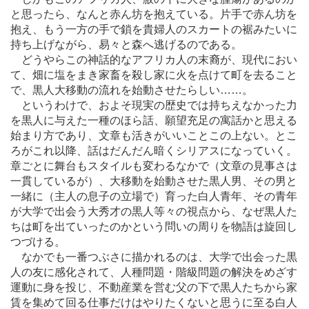
と思ったら、なんと赤ん坊を抱えている。片手で赤ん坊を
抱え、もう一方の手で鎖を貴婦人のスカートの裾みたいに
持ち上げながら、易々と森へ逃げるのである。
どうやらこの神話的なアフリカ人の末裔が、現代におい
て、畑に塩をまき家畜を殺し家に火を点けて町を去ること
で、黒人大移動の流れを始動させたらしい
…
…。
というわけで、およそ現実の歴史では持ちえなかった力
を黒人に与えた一種のほら話、願望充足の寓話かと思える
始まり方であり、文章も活きがいいことこの上ない。とこ
ろがこれ以降、話はだんだん暗くシリアスになっていく。
章ごとに舞台もスタイルも変わるなかで（文章の見事さは
一貫しているが）、大移動を始動させた黒人男、その男と
一緒に（主人の息子の立場で）育った白人青年、その青年
が大学で出会う大秀才の黒人等々の視点から、なぜ黒人た
ちは町を出ていったのかという問いの周りを物語は旋回し
つづける。
なかでも一番つぶさに描かれるのは、大学で出会った黒
人の友に感化されて、人種問題・階級問題の解決をめざす
運動に身を投じ、不動産業を営む父の下で黒人たちから家
賃を集めて回る仕事だけはやりたくないと思うに至る白人