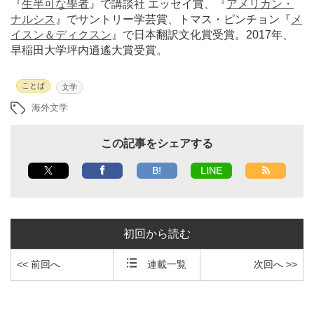
『
生半可な學者
』で講談社 エッセイ賞、『
アメリカン・
ナルシス
』でサントリー学芸賞、トマス・ピンチョン『
メ
イスン＆ディクスン
』で日本翻訳文化賞受賞。2017年、
早稲田大学坪内逍遙大賞受賞。
ことば
文学
海外文学
この記事をシェアする
B!
LINE
初回から読む
<< 前回へ
連載一覧
次回へ >>