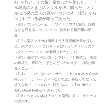
4）を歌い、その後、金めっきを施した、一ド
ル銀貨の大きさのメダルを彼に贈った。メダ
ルには裸の黒人の男がペカンの木（注5）から
吊されている姿が彫ってあった。
（注1）ブルールーム ホワイトハウス1階の、国賓
などを迎えるレセプションに使われる楕円形の部
屋。
（注2）南アフリカは当時まだ人種隔離政策が採ら
れ、南アフリカへコンサートに行ったアメリカのロ
ックミュージシャンが非難されたりした。
（注3）温めていないコーンブレッドと糖蜜は、南部
の伝統的・庶民的、ほとんどステレオタイプ的な朝
食メニュー。
（注4）「こいつはいいニガー」（“He’s a Jolly Good
Nigger”）は、パーティーなどで誰かを祝って歌う伝
統的な歌「こいつはいい奴だもの」（“For He’s a
Jolly Good Fellow”）のもじり。
（注5）ペカンの木はアメリカ南部に多く、テキサス
州の州木。