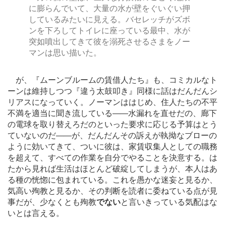
に膨らんでいて、大量の水が壁をぐいぐい押
しているみたいに見える。バセレッチがズボ
ンを下ろしてトイレに座っている最中、水が
突如噴出してきて彼を溺死させるさまをノー
マンは思い描いた。
が、『ムーンブルームの賃借人たち』も、コミカルなト
ーンは維持しつつ『違う太鼓叩き』同様に話はだんだんシ
リアスになっていく。ノーマンははじめ、住人たちの不平
不満を適当に聞き流している
―
―水漏れを直せだの、廊下
の電球を取り替えろだのといった要求に応じる予算はとう
ていないのだ
―
―が、だんだんその訴えが執拗なブローの
ように効いてきて、ついに彼は、家賃収集人としての職務
を超えて、すべての作業を自分でやることを決意する。は
たから見れば生活はほとんど破綻してしまうが、本人はあ
る種の恍惚に包まれている。これを愚かな迷妄と見るか、
気高い殉教と見るか、その判断を読者に委ねている点が見
事だが、少なくとも殉教
でない
と言いきっている気配はな
いとは言える。