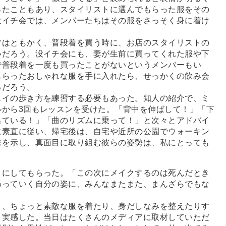
ったこともあり、スタイリストに選んでもらった服をその
没イチ会では、メンバーたちはその服をさっそく身に着け
はともかく、普段着を買う時に、お店のスタイリストの
いだろう。没イチ会にも、妻が生前に買ってくれた服や下
で普段着を一度も買ったことがないというメンバーもい
もらったおしゃれな服を手に入れたら、せっかくの飲み会
るだろう。
イの歩き方を練習する必要もあった。知人の紹介で、ミ
ルから3回もレッスンを受けた。「背中を伸ばして！」「下
出ている！」「曲のリズムに乗って！」と次々とアドバイ
に素直に従い、帰宅後は、自宅や近所の公園でウォーキン
味を示し、真面目に取り組む彼らの姿勢は、私にとっても
にしてもらった。「この次にメイクするのは死んだとき
わっていく自分の姿に、みんなまたまた、まんざらでもな
、ちょっと素敵な服を着たり、身だしなみを整えたりす
と実感した。当日はたくさんのメディアに取材していただ