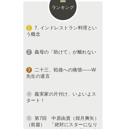
ランキング
7. インドレストラン料理とい
う概念
義母の「助けて」が離れない
二十三、戦後への痛憤――W
先生の遺言
義実家の片付け、いよいよス
タート！
第7回 中原由貴（煌月爽矢）
（前篇） 「絶対にスターになり