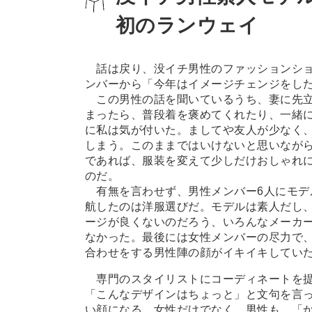
初のランウェイ
話は戻り、没イチ男性のファッションショー
ンバーから「今年はイメージチェンジをし
この男性の話を聞いているうち、妻に先立
まったら、普段着を褒めてくれたり、一緒
に私は気が付いた。ましてや友人が少なく
しまう。このままではいけないと思いなが
であれば、服装を変えて少しだけおしゃれ
のだ。
有無を言わせず、男性メンバー6人にモデ
航したのは洋服選びだ。モデルは素人だし
ージが良くないのだろう、いろんなメーカ
なかった。最後には女性メンバーの尽力で
合わせをする男性陣の顔がイキイキしてい
専門のスタイリストにコーディネートを提
「こんなデザインはちょっと」と文句を言
い顔になる。女性だけでなく、男性も、「