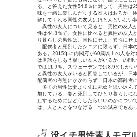
る」と答えた女性54.8％に対して、男性は
味を一緒に楽しんだりする友人はおろか、
解してくれる同性の友人はほとんどいない
異性の友人について見ると、男性の友人がい
性は44.8％で、女性に比べると異性の友
り暮らしの男性は、同性にせよ、異性にせ
配偶者と死別したシニアに限らず、日本の
ある。2015年に内閣府が60歳以上の人
は世話をしあう親しい友人がいるか」の問い
では11.9％、スウェーデンでは8.9％し
と異性の友人がいると回答しているが、日本
配偶者の有無にかかわらず、日本の高齢者
多くの男性は妻より先に死ぬと思い込んで
加している。妻と死別してひとり暮らしに
止するためにはどうしたらいいのかについ
は、人と人とをつなげる一つの試みでもあ
没イチ男性素人モデル