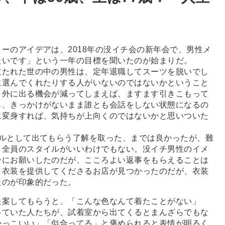
のアイデアは、2018年の没イチ会の新年会で、男性メ
たいです」という一年の目標を聞いたのが始まりだ。
たれた世の中の男性は、定年退職してスーツを脱いでし
に選んでくれたりする人がいないのではないかということ
、外に出る機会が減ってしまえば、ますます引きこもって
ら、きっかけがないまま誰とも会話をしない状態になるの
に変身すれば、気持ちが上向くのではないかと思いついた
ルとして出てもらう了解を取った、までは良かったが、難
、全員のスタイルがいいわけでもない。没イチ男性のイメ
ーにお願いしたのだが、こころよい返事をもらえることは
、衣装を提供してくださるお店が見つかったのだが、衣装
たのが印象的だった。
案してもらうと、「こんな色なんて着たことがない」
っていた人たちが、試着室から出てくるとまんざらでもな
かっこいい」「似合ってる」と褒められると表情が明るく