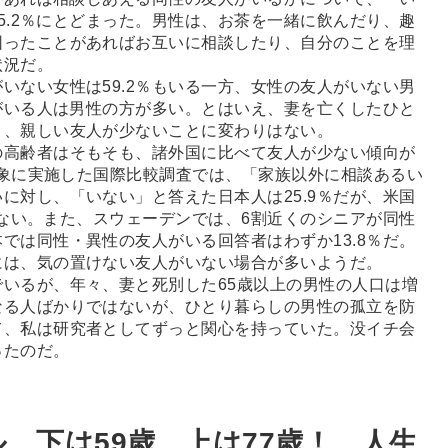
25.2％にとどまった。男性は、お茶を一緒に飲んだり、趣
困ったことがあればお互いに相談したり、自分のことを理
状況だ。
ない女性は59.2％もいる一方、女性の友人がいない男
人がいる人は男性の方が多い。とはいえ、妻を亡くしたひと
よ、親しい友人が少ないことに変わりはない。
高齢者はそもそも、諸外国に比べて友人が少ない傾向が
を対象に実施した国際比較調査では、「家族以外に相談あるい
に対し、「いない」と答えた日本人は25.9％だが、米国
かいない。また、スウェーデンでは、6割近くのシニアが同性
では同性・異性の友人がいる回答者はわずか13.8％だ。
には、気の置けない友人がいない場合が多いようだ。
いるが、年々、妻と死別した65歳以上の男性の人口は増
なる人ばかりではないが、ひとり暮らしの男性の孤立を防
て、私は研究者としてずっと関心を持っていた。没イチ会
ったのだ。
、下は59歳、上は77歳！ 人生