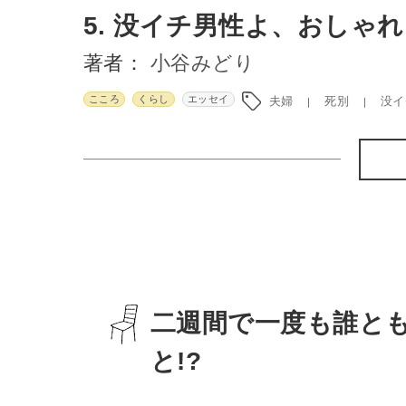
5. 没イチ男性よ、おしゃ
著者：
小谷みどり
こころ
くらし
エッセイ
夫婦
死別
没イ
二週間で一度も誰と
と!?