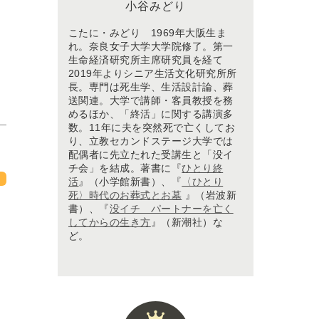
小谷みどり
こたに・みどり 1969年大阪生ま
れ。奈良女子大学大学院修了。第一
生命経済研究所主席研究員を経て
2019年よりシニア生活文化研究所所
長。専門は死生学、生活設計論、葬
送関連。大学で講師・客員教授を務
めるほか、「終活」に関する講演多
数。11年に夫を突然死で亡くしてお
り、立教セカンドステージ大学では
配偶者に先立たれた受講生と「没イ
チ会」を結成。著書に『
ひとり終
活
』（小学館新書）、『
〈ひとり
死〉時代のお葬式とお墓
』（岩波新
書）、『
没イチ パートナーを亡く
してからの生き方
』（新潮社）な
ど。