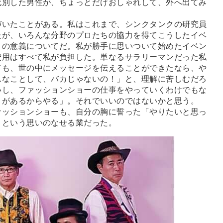
死別した男性が、ちょっとだけおしゃれして、外へ出てみ
いたことがある。私はこれまで、シンクタンクの研究員
たが、いろんな分野のプロたちの協力を得てこうしたイベ
との意義についてだ。私が勝手に思いついて始めたイベン
費用はすべて私が負担した。単なるサラリーマンだった私
ても、世の中にメッセージを伝えることができたなら、や
んなことして、バカじゃないの！」と、理解に苦しむだろ
いし、ファッションショーの仕事をやっていくわけでもな
とがあるからやる」。それでいいのではないかと思う。
ッションショーも、自分の胸に誓った「やりたいと思っ
」という思いのなせる業だった。