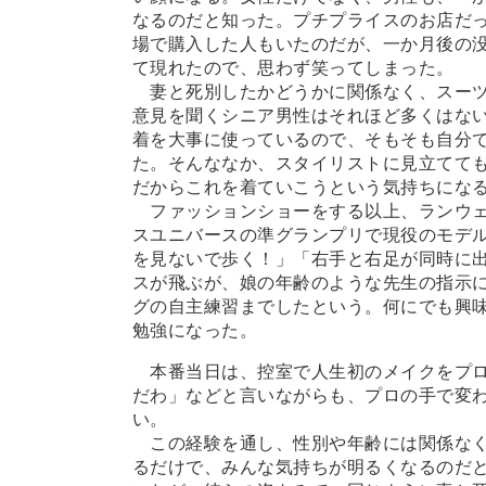
なるのだと知った。プチプライスのお店だ
場で購入した人もいたのだが、一か月後の
て現れたので、思わず笑ってしまった。
妻と死別したかどうかに関係なく、スーツ
意見を聞くシニア男性はそれほど多くはな
着を大事に使っているので、そもそも自分
た。そんななか、スタイリストに見立てて
だからこれを着ていこうという気持ちにな
ファッションショーをする以上、ランウェ
スユニバースの準グランプリで現役のモデ
を見ないで歩く！」「右手と右足が同時に
スが飛ぶが、娘の年齢のような先生の指示
グの自主練習までしたという。何にでも興
勉強になった。
本番当日は、控室で人生初のメイクをプロ
だわ」などと言いながらも、プロの手で変
い。
この経験を通し、性別や年齢には関係なく
るだけで、みんな気持ちが明るくなるのだ