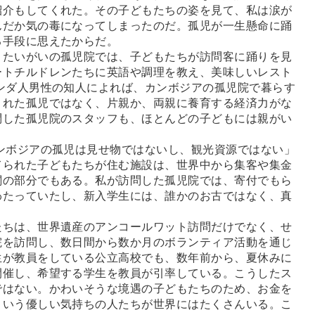
紹介もしてくれた。その子どもたちの姿を見て、私は涙が
んだか気の毒になってしまったのだ。孤児が一生懸命に踊
る手段に思えたからだ。
たいがいの孤児院では、子どもたちが訪問客に踊りを見
ートチルドレンたちに英語や調理を教え、美味しいレスト
ンダ人男性の知人によれば、カンボジアの孤児院で暮らす
された孤児ではなく、片親か、両親に養育する経済力がな
問した孤児院のスタッフも、ほとんどの子どもには親がい
ンボジアの孤児は見せ物ではないし、観光資源ではない」
てられた子どもたちが住む施設は、世界中から集客や集金
闇の部分でもある。私が訪問した孤児院では、寄付でもら
わたっていたし、新入学生には、誰かのお古ではなく、真
ちは、世界遺産のアンコールワット訪問だけでなく、せ
院を訪問し、数日間から数か月のボランティア活動を通じ
生が教員をしている公立高校でも、数年前から、夏休みに
開催し、希望する学生を教員が引率している。こうしたス
ではない。かわいそうな境遇の子どもたちのため、お金を
という優しい気持ちの人たちが世界にはたくさんいる。こ