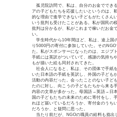
孤児院訪問で、私は、自分のお金でできる
アの子どもたちを応援したいというのは、
的な理由で進学できない子どもがたくさん
いう批判も受けたことがある。私が国民の
批判は分かるが、私がこれまで稼いだお金
い。
学生時代から10年間ほど、私は、途上国の
り5000円の寄付に参加していた。そのN
た。私がスポンサーになったのは、エジプ
手紙には英訳がついていて、感謝の気持ち
もが描いた絵も同封されてきた。
社会人になると、私は、その団体で手紙を
いた日本語の手紙を英訳し、外国の子ども
活動の内容だった。会ったことのない子ど
たのに対し、向こうの子どもたちから来る
内容の文章が多かった。母国語→英語→日
国の子どもたちの未来のために寄付をし、
れほど届いているだろうか、寄付金のうち
だろうか、と疑問に思った。
当たり前だが、NGOの職員の給料も捻出し