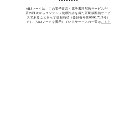
ABJマークは、この電子書店・電子書籍配信サービスが、
著作権者からコンテンツ使用許諾を得た正規版配信サービ
スであることを示す登録商標（登録番号第6091713号）
です。ABJマークを掲示しているサービスの一覧は
こちら