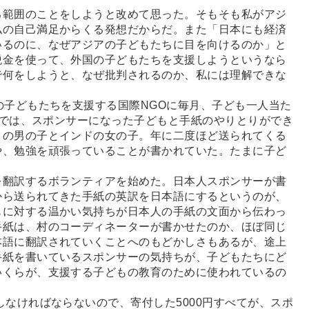
範囲のことをしようと改めて思った。そもそも私がアジ
私の自己満足からくる発想だからだ。また「日本にも経済
いるのに、なぜアジアの子どもたちに目を向けるのか」と
税金を使って、外国の子どもたちを支援しようというなら
で何をしようと、なぜ批判されるのか、私には理解できな
子どもたちを支援する国際NGOに毎月、子ども一人当た
GOでは、スポンサーになった子どもと手紙のやりとりができ
トの男の子とインドの女の子。年に二度ほど送られてくる
や、勉強を頑張っていることが書かれていた。たまに子ど
翻訳するボランティアを始めた。日本人スポンサーが書
から送られてきた手紙の英訳を日本語にするというのが、
もに対する温かい気持ちが日本人の手紙の文面から伝わっ
手紙は、村のコーディネーターが書かせたのか、ほぼ同じ
本語に翻訳されていくことへのもどかしさもあるが、途上
手紙を書いているスポンサーの気持ちが、子どもたちにど
いくらが、支援する子どもの教育のために使われているの
なければならないので、寄付した5000円すべてが、スポ