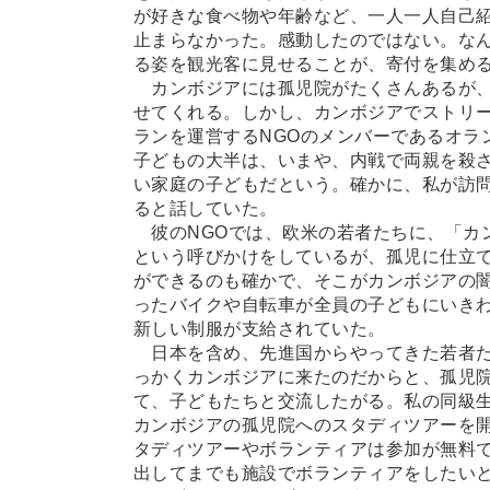
が好きな食べ物や年齢など、一人一人自己
止まらなかった。感動したのではない。な
る姿を観光客に見せることが、寄付を集め
カンボジアには孤児院がたくさんあるが、
せてくれる。しかし、カンボジアでストリ
ランを運営するNGOのメンバーであるオラ
子どもの大半は、いまや、内戦で両親を殺
い家庭の子どもだという。確かに、私が訪
ると話していた。
彼のNGOでは、欧米の若者たちに、「カ
という呼びかけをしているが、孤児に仕立
ができるのも確かで、そこがカンボジアの
ったバイクや自転車が全員の子どもにいき
新しい制服が支給されていた。
日本を含め、先進国からやってきた若者た
っかくカンボジアに来たのだからと、孤児
て、子どもたちと交流したがる。私の同級
カンボジアの孤児院へのスタディツアーを
タディツアーやボランティアは参加が無料
出してまでも施設でボランティアをしたい