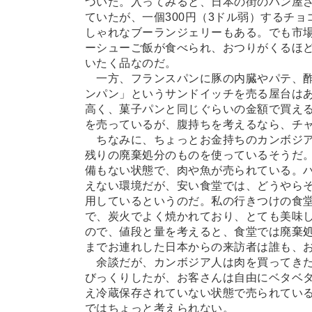
づいた。入ってみると、日本の街のパン屋
ていたが、一個300円（3ドル弱）するチ
しゃれなブーランジェリーもある。でも市
ーシューご飯が食べられ、おつりがくるほ
いたく品なのだ。
一方、フランスパンに豚の内臓やパテ、酢
ンパン」というサンドイッチを売る屋台は
高く、菓子パンと同じぐらいの金額で買え
を売っているが、腹持ちを考えるなら、チ
ちなみに、ちょっとお金持ちのカンボジア
残りの廃棄処分のものを使っているそうだ
備もない状態で、肉や魚が売られている。
えない環境だが、安い食堂では、どうやら
用しているというのだ。私の行きつけの食
で、炭火でよく焼かれており、とても美味し
ので、値段と量を考えると、食堂では廃棄
までお連れした日本からの来訪者は誰も、
余談だが、カンボジア人は肉を買ってきた
びっくりしたが、お客さんは自由にベタベ
え冷蔵保存されていない状態で売られてい
ではちょっと考えられない。