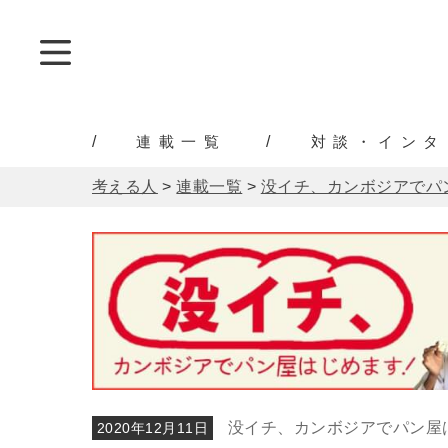
連載一覧
対談・インタ
考える人
>
連載一覧
>
没イチ、カンボジアでパ
没イチ、カンボジアでパン屋
2020年12月11日