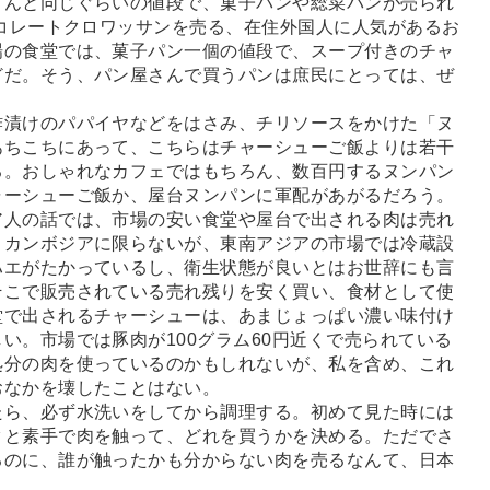
さんと同じぐらいの値段で、菓子パンや総菜パンが売られ
ョコレートクロワッサンを売る、在住外国人に人気があるお
場の食堂では、菓子パン一個の値段で、スープ付きのチャ
どだ。そう、パン屋さんで買うパンは庶民にとっては、ぜ
漬けのパパイヤなどをはさみ、チリソースをかけた「ヌ
あちこちにあって、こちらはチャーシューご飯よりは若干
る。おしゃれなカフェではもちろん、数百円するヌンパン
ャーシューご飯か、屋台ヌンパンに軍配があがるだろう。
人の話では、市場の安い食堂や屋台で出される肉は売れ
。カンボジアに限らないが、東南アジアの市場では冷蔵設
ハエがたかっているし、衛生状態が良いとはお世辞にも言
そこで販売されている売れ残りを安く買い、食材として使
堂で出されるチャーシューは、あまじょっぱい濃い味付け
い。市場では豚肉が100グラム60円近くで売られている
処分の肉を使っているのかもしれないが、私を含め、これ
おなかを壊したことはない。
ら、必ず水洗いをしてから調理する。初めて見た時には
タと素手で肉を触って、どれを買うかを決める。ただでさ
るのに、誰が触ったかも分からない肉を売るなんて、日本