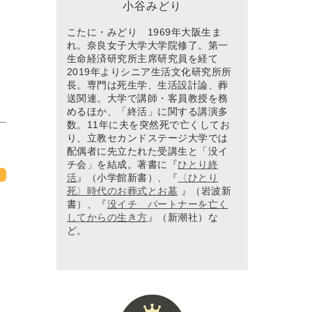
小谷みどり
こたに・みどり 1969年大阪生ま
れ。奈良女子大学大学院修了。第一
生命経済研究所主席研究員を経て
2019年よりシニア生活文化研究所所
長。専門は死生学、生活設計論、葬
送関連。大学で講師・客員教授を務
めるほか、「終活」に関する講演多
数。11年に夫を突然死で亡くしてお
り、立教セカンドステージ大学では
配偶者に先立たれた受講生と「没イ
チ会」を結成。著書に『
ひとり終
活
』（小学館新書）、『
〈ひとり
死〉時代のお葬式とお墓
』（岩波新
書）、『
没イチ パートナーを亡く
してからの生き方
』（新潮社）な
ど。