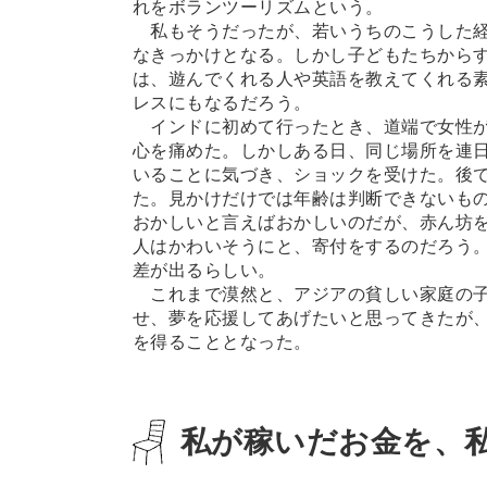
れをボランツーリズムという。
私もそうだったが、若いうちのこうした経
なきっかけとなる。しかし子どもたちから
は、遊んでくれる人や英語を教えてくれる
レスにもなるだろう。
インドに初めて行ったとき、道端で女性が
心を痛めた。しかしある日、同じ場所を連
いることに気づき、ショックを受けた。後
た。見かけだけでは年齢は判断できないも
おかしいと言えばおかしいのだが、赤ん坊
人はかわいそうにと、寄付をするのだろう
差が出るらしい。
これまで漠然と、アジアの貧しい家庭の子
せ、夢を応援してあげたいと思ってきたが
を得ることとなった。
私が稼いだお金を、