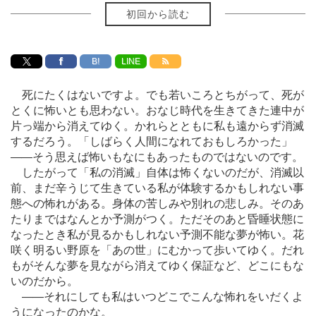
初回から読む
B!
LINE
死にたくはないですよ。でも若いころとちがって、死が
とくに怖いとも思わない。おなじ時代を生きてきた連中が
片っ端から消えてゆく。かれらとともに私も遠からず消滅
するだろう。「しばらく人間になれておもしろかった」
―
―そう思えば怖いもなにもあったものではないのです。
したがって「私の消滅」自体は怖くないのだが、消滅以
前、まだ辛うじて生きている私が体験するかもしれない事
態への怖れがある。身体の苦しみや別れの悲しみ。そのあ
たりまではなんとか予測がつく。ただそのあと昏睡状態に
なったとき私が見るかもしれない予測不能な夢が怖い。花
咲く明るい野原を「あの世」にむかって歩いてゆく。だれ
もがそんな夢を見ながら消えてゆく保証など、どこにもな
いのだから。
―
―それにしても私はいつどこでこんな怖れをいだくよ
うになったのかな。