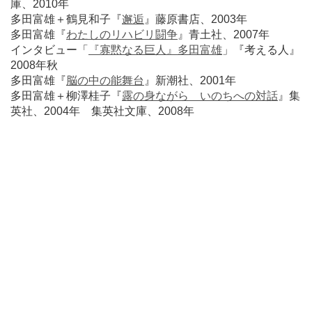
庫、2010年
多田富雄＋鶴見和子『
邂逅
』藤原書店、2003年
多田富雄『
わたしのリハビリ闘争
』青土社、2007年
インタビュー「
『寡黙なる巨人』多田富雄
」『考える人』
2008年秋
多田富雄『
脳の中の能舞台
』新潮社、2001年
多田富雄＋柳澤桂子『
露の身ながら いのちへの対話
』集
英社、2004年 集英社文庫、2008年