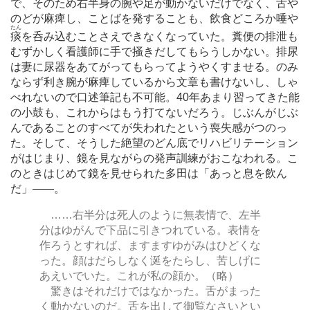
で、そのため右半身の腕や足が動かないだけでなく、舌や
のどが麻痺し、ことばを発することも、飲食どころか唾や
たん
痰
を呑み込むことさえできなくなっていた。糞便の排泄も
むずかしく看護師に手で掻きだしてもらうしかない。排尿
は妻に尿器をあてがってもらってようやくすませる。のみ
ならず利き腕が麻痺しているから文章も書けないし、しゃ
べれないので口述筆記も不可能。40年あまり習ってきた能
の小鼓も、これからはもう打てないだろう。じぶんがじぶ
んであることのすべてが失われたという喪失感がつのっ
た。そして、そうした絶望のどん底でリハビリテーション
がはじまり、鏡を見ながらの発声訓練がおこなわれる。こ
のときはじめて鏡を見せられた多田は「あっと息を飲ん
だ」
―
―。
…
…右半分は死人のように無表情で、左半
分はゆがんで下品に引きつれている。表情を
作ろうとすれば、ますますゆがみはひどくな
った。顔はだらしなく涎をたらし、苦しげに
あえいでいた。これが私の顔か。（略）
驚きはそれだけではなかった。舌がまった
く動かないのだ。舌を出して御覧なさいとい