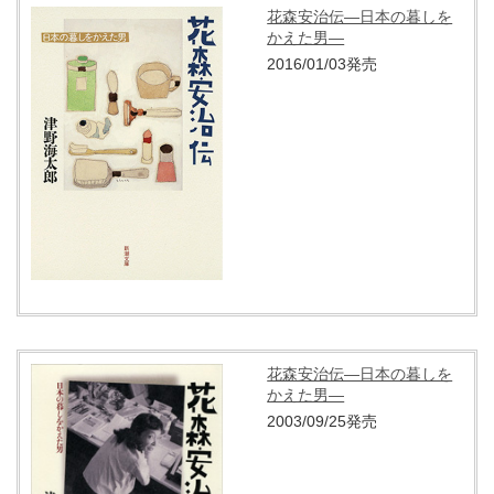
花森安治伝―日本の暮しを
かえた男―
2016/01/03発売
花森安治伝―日本の暮しを
かえた男―
2003/09/25発売