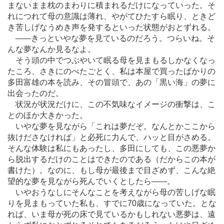
まないまま枕のまわりに積まれるだけになっていった。そ
れにつれて母の意識は薄れ、やがてひたすら眠り、ときど
き苦しげなうめき声を発するといった状態がおとずれる。
―
―きっといやな夢を見ているのだろう。つらいね。そ
んな夢なんか見るなよ。
そう頭の中でつぶやいて眠る母を見まもるしかなくなっ
たころ、さきにのべたごとく、私は本屋で買ったばかりの
多田富雄の本を読み、その冒頭で、あの「黒い海」の夢に
出会ったのだ。
状況が状況だけに、この不気味なイメージの衝撃は、こ
とのほか大きかった。
いやな夢を見ながら「これは夢だぞ。なんとかここから
抜けださなければ」と必死に力んで、ハッと目がさめる。
そんな体験は私にもあったし、多田にしても、この悪夢か
ら脱出するだけのことはできたのである（だからこの本が
書けた）。なのに、もし母が最後まで目ざめず、こんな絶
望的な夢を見ながら死んでいくとしたら
―
―。
いやおうなしにそんなことを考えながら母の苦しげな眠
りを見まもっていた私も、すでに70歳になっていた。とな
れば、いま母が死の床で見ているかもしれない悪夢は、遠