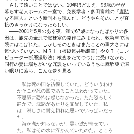
さして遠いことではない。10年ほどまえ、93歳の母が
暮らす老人ホームの一室で、免疫学者・多田富雄の『
寡黙
なる巨人
』という新刊本を読んだ。どうやらそのことが直
接のきっかけになったらしい。
―
―2001年5月のある夜、満で67歳になったばかりの多
田は、旅先の金沢で脳梗塞の発作にみまわれ、救急車で病
院にはこばれた。しかしそのときはまだことの重大さには
気づいていない。ＭＲＩ（核磁気共鳴装置）やＣＴ（コン
ピューター断層撮影法）検査をたてつづけに受けながら、
同行の妻に場ちがいな冗談をいっているうちに麻酔薬で深
い眠りに落ち、こんな夢を見る。
ほうこう
私は死の国を
彷徨
していた。どういうわけ
かそこが死の国であることはわかっていた。
不思議に恐怖は感じなかった。ただ恐ろしく
静かで、沈黙があたりを支配していた。私
は、淋しさに耐え切れぬ思いでいっぱいだっ
た。
海か湖か知らないが、黒い波が寄せてい
た。私はその水に浮かんでいたのだ。ところ