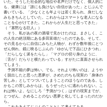
いた。そうした社会的な地位や名声だけでなく、個人的に
も、健康には「誰にも負けない自信があった」とじぶんで
書いている。「少なくとも年よりは若く見られ、身だしな
みもきちんとしていた。これからはスマートな老人になる
ことを心がけてきた。これからが人生だと思ってきた」
（『寡黙なる巨人』）
そう、私があの夜の酒場で見かけたのは、まさしく、こ
の人生の絶頂期にある多田富雄だったのである。そして、
その見るからに自信にみちた人物が、わずか数年後にとつ
ぜん倒れ、鏡に映るじぶんの「ゆがんで下品にひきつれ」
「だらしなく涎をたらし」「マグロの切り身のように、
〔舌が〕だらりと横たわっている」すがたに直面させられ
てしまう。
予測不能の夢は怖い。でも、それより怖いのは、ようや
く脱出したと思った悪夢が、さめたのちも現実の「身体の
苦しみ」としてつづいてしまうことのほうなのである。し
かもこの苦しみからは、もうぜったいに逃れられない。こ
れは怖いよ。なにしろ「予測がつく」はずの現実までが、
とつぜん、さめることのない悪夢と化してしまったのだか
ら。
これをあえてじぶんのこととして考えてみる。