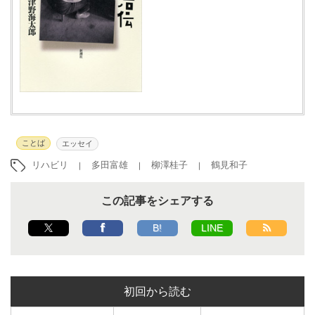
ことば
エッセイ
リハビリ
多田富雄
柳澤桂子
鶴見和子
この記事をシェアする
B!
LINE
初回から読む