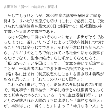
多田富雄『脳の中の能舞台』新潮社
そしてもうひとつが、2006年度の診療報酬改定に端を
発する、リハビリ医療打ち切り（これまで必要に応じて受
けられた保険診療を最大180日に制限する）反対運動の中
で書いた大量の文書群である。
もはや完全な回復はのぞめないにせよ、多田がそうであ
ったように、苦しいリハビリによって現状を維持しつづけ
ることだけは辛うじてできる。それが不意に打ち切られた
ら、ギリギリのところで保たれている社会生活から脱落す
るだけでなく、生命の維持すらむずかしくなるだろう。
「私は怒った」と多田はしるす。「文章を書いて反論する
ことが、一障害者の私にできる唯一の抵抗であった。
（略）私にはそれ〔制度改悪のむごさ〕を書き残す義務が
あると思った」（『わたしのリハビリ闘争』）
これらの仕事だけでなく、退院後の多田は最後の8年間
で、鶴見和子・柳澤桂子・石牟礼道子との往復書簡をふく
めて10点もの本をだしている（うち1点は没後刊行）。ひ
とりの破壊された人間のうちに出現した「寡黙なる巨人」
が、再獲得した「書くこと」によって「雄弁なる巨人」と