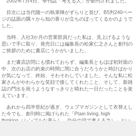
2002年7月4日、季刊誌「考える人」が創刊されました。
目次には当代随一の執筆陣がずらりと並び、B5判240ペー
ジの誌面の隅々から知の香りが立ちのぼってくるかのようで
した。
当時、入社3か月の営業部員だった私は、見上げるような
思いで手に取り、発売日には編集長の松家仁之さんと創刊の
ご挨拶のために書店にうかがいました。
まだ書店訪問にも慣れておらず、編集長ともほぼ初対面の
中、次のお店の約束の時間に間に合うだろうかと時計ばかり
が気になって、終始、そわそわしていました。そんな私に松
家さんがやわらかな笑顔で接してくれたこと、そして、新雑
誌の門出を祝うようなすっきりと晴れた一日だったことを覚
えています。
あれから四半世紀が過ぎ、ウェブマガジンとして衣替えし
た今でも、創刊時に掲げられた「Plain living, high
thinking（シンプルな暮らし、自分の頭で考える力）」とい
う言葉は古びていません。ＡＩに尋ねれば瞬時に答えが返っ
てくる時代だからこそ、それらしい言葉に飛びつくのではな