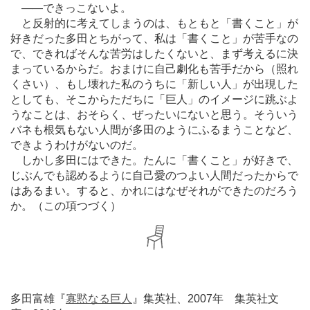
―
―できっこないよ。
と反射的に考えてしまうのは、もともと「書くこと」が
好きだった多田とちがって、私は「書くこと」が苦手なの
で、できればそんな苦労はしたくないと、まず考えるに決
まっているからだ。おまけに自己劇化も苦手だから（照れ
くさい）、もし壊れた私のうちに「新しい人」が出現した
としても、そこからただちに「巨人」のイメージに跳ぶよ
うなことは、おそらく、ぜったいにないと思う。そういう
バネも根気もない人間が多田のようにふるまうことなど、
できようわけがないのだ。
しかし多田にはできた。たんに「書くこと」が好きで、
じぶんでも認めるように自己愛のつよい人間だったからで
はあるまい。すると、かれにはなぜそれができたのだろう
か。（この項つづく）
多田富雄『
寡黙なる巨人
』集英社、2007年 集英社文