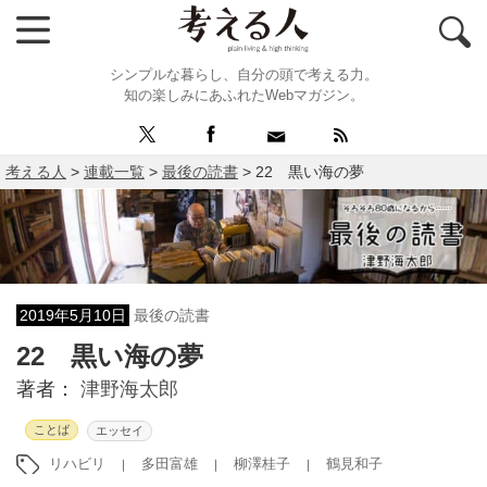
シンプルな暮らし、自分の頭で考える力。
知の楽しみにあふれたWebマガジン。
考える人
>
連載一覧
>
最後の読書
>
22 黒い海の夢
2019年5月10日
最後の読書
22 黒い海の夢
著者：
津野海太郎
ことば
エッセイ
リハビリ
多田富雄
柳澤桂子
鶴見和子