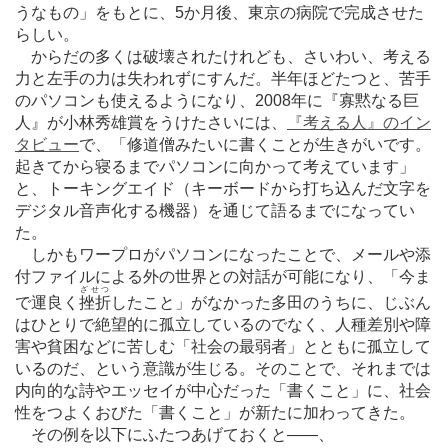
うなもの」をもとに、5か月後、東京の病院で完成させた
らしい。
からだの多くは破壊されたけれども、さいわい、考える
力と左手の力は失われずにすんだ。半年ほどたつと、苦手
のパソコンも使えるようになり、2008年に『寡黙なる巨
人』が小林秀雄賞をうけたさいには、
『考える人』のイン
タビュー
で、「修道僧みたいに書くことが生きがいです。
起きてから寝るまでパソコンに向かって考えています」
と、トーキングエイド（キーボードから打ち込んだ文字を
デジタル音声化する機器）を通じて語るまでになってい
た。
しかもワープロがパソコンになったことで、メールや添
付ファイルによる外の世界との対話が可能になり、「今ま
ざせつ
で運良く
挫折
したこと」がなかった多田のうちに、じぶん
はひとりで絶望的に孤立しているのでなく、人種差別や障
害や貧困などに苦しむ「社会の最弱者」とともに孤立して
いるのだ、という意識が生じる。そのことで、それまでは
内向的な詩やエッセイが中心だった「書くこと」に、社会
性をつよくおびた「書くこと」が新たに加わってきた。
その例を以下にふたつあげておくと
―
―、