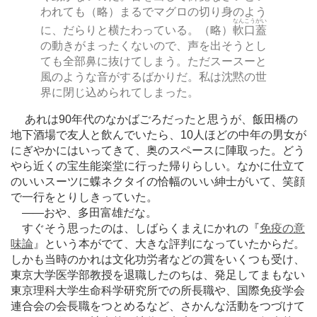
われても（略）まるでマグロの切り身のよう
なんこうがい
に、だらりと横たわっている。（略）
軟口蓋
の動きがまったくないので、声を出そうとし
ても全部鼻に抜けてしまう。ただスースーと
風のような音がするばかりだ。私は沈黙の世
界に閉じ込められてしまった。
あれは90年代のなかばごろだったと思うが、飯田橋の
地下酒場で友人と飲んでいたら、10人ほどの中年の男女が
にぎやかにはいってきて、奥のスペースに陣取った。どう
やら近くの宝生能楽堂に行った帰りらしい。なかに仕立て
のいいスーツに蝶ネクタイの恰幅のいい紳士がいて、笑顔
で一行をとりしきっていた。
―
―おや、多田富雄だな。
すぐそう思ったのは、しばらくまえにかれの『
免疫の意
味論
』という本がでて、大きな評判になっていたからだ。
しかも当時のかれは文化功労者などの賞をいくつも受け、
東京大学医学部教授を退職したのちは、発足してまもない
東京理科大学生命科学研究所での所長職や、国際免疫学会
連合会の会長職をつとめるなど、さかんな活動をつづけて