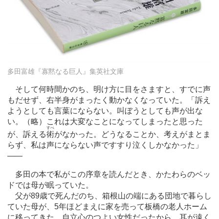
多田富雄『寡黙なる巨人』集英社文庫
そして何時間かのち、明け方に目をさますと、すでに声
もだせず、右半身がまったく動かなくなっていた。「訴え
ようとしても言葉にならない。叫ぼうとしても声が出な
い。（略）これは大変なことになってしまったと思った
すべ
が、訴える
術
がなかった。どうなることか、考えがまとま
らず、私は声にならない声ですすり泣くしかなかった」
―
―
多田の本で私がこの序章を読んだとき、かたわらのベッ
ドでは母が眠っていた。
父が89歳で死んだのち、箱根山の端にある団地で暮らし
ていた母が、5年ほどまえに家を売って板橋の老人ホーム
に移ってきた。自立心のつよい女性だったから、耳が遠く