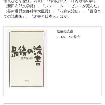
館長などを歴任。著書に『滑稽な巨人 坪内逍遙の夢』
（新田次郎文学賞）、『ジェローム・ロビンスが死んだ』
（芸術選奨文部科学大臣賞）、『
花森安治伝
』、『百歳ま
での読書術』、『読書と日本人』ほか。
最後の読書
2018/11/30発売