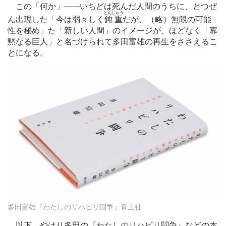
この「何か」
―
―いちどは死んだ人間のうちに、とつぜ
どんじゅう
ん出現した「今は弱々しく
鈍重
だが、（略）無限の可能
性を秘め」た「新しい人間」のイメージが、ほどなく「寡
黙なる巨人」と名づけられて多田富雄の再生をささえるこ
とになる。
多田富雄『わたしのリハビリ闘争』青土社
以下、やはり多田の『
わたしのリハビリ闘争
』などの本