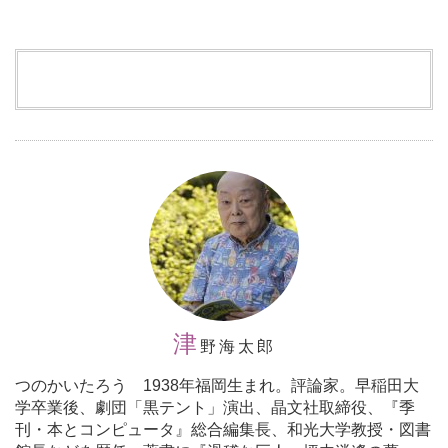
津
野海太郎
つのかいたろう 1938年福岡生まれ。評論家。早稲田大
学卒業後、劇団「黒テント」演出、晶文社取締役、『季
刊・本とコンピュータ』総合編集長、和光大学教授・図書