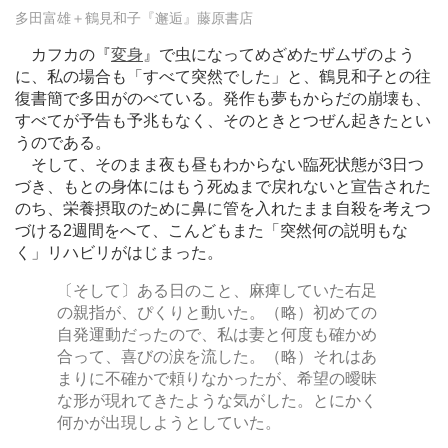
多田富雄＋鶴見和子『邂逅』藤原書店
カフカの『
変身
』で虫になってめざめたザムザのよう
に、私の場合も「すべて突然でした」と、鶴見和子との往
復書簡で多田がのべている。発作も夢もからだの崩壊も、
すべてが予告も予兆もなく、そのときとつぜん起きたとい
うのである。
そして、そのまま夜も昼もわからない臨死状態が3日つ
づき、もとの身体にはもう死ぬまで戻れないと宣告された
のち、栄養摂取のために鼻に管を入れたまま自殺を考えつ
づける2週間をへて、こんどもまた「突然何の説明もな
く」リハビリがはじまった。
〔そして〕ある日のこと、麻痺していた右足
の親指が、ぴくりと動いた。（略）初めての
自発運動だったので、私は妻と何度も確かめ
合って、喜びの涙を流した。（略）それはあ
まりに不確かで頼りなかったが、希望の曖昧
な形が現れてきたような気がした。とにかく
何かが出現しようとしていた。