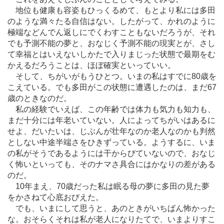
地位も健康も容姿もひっくるめて、もとより私には多田
のような満々たる自信はない。したがって、かれのように
極端などんでん返しにでくわすこともないだろうが、それ
でも予測不能の夢と、おなじく予測不能の現実とが、さし
て幸福とはいえないしかたで入りまじった状態で最期をむ
かえるだろうことは、ほぼ確実といっていい。
そして、ちがいがもうひとつ。いまの私はすでに80歳を
こえている。でも多田がこの状態に遭遇したのは、まだ67
歳のときなのだ。
私の経験でいえば、この年齢では体力も気力も知力も、
まだ十分には年老いていない。人によってちがいはあるに
せよ、だいたいは、じぶんが壮年なのか老人なのかも判然
としない中途半端さをひきずっている。ようするに、いま
の私がそうであるようには干からびていないので、おなじ
く怖いといっても、そのナマさ具合にはかなりの差がある
のだ。
10年まえ、70歳だった私は眠る母の夢に多田の見た夢
をかさねて心底おびえた。
でも、いまにして思うと、あのときがいちばん怖かった
な。おそらくそれは私が老人になりたてで、いまよりすこ