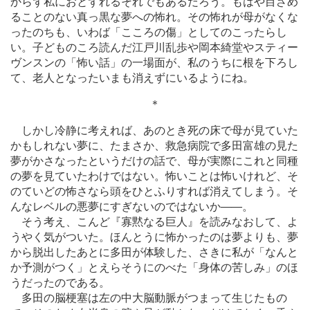
からず私におとずれるそれでもあるだろう。もはや目ざめ
ることのない真っ黒な夢への怖れ。その怖れが母がなくな
ったのちも、いわば「こころの傷」としてのこったらし
い。子どものころ読んだ江戸川乱歩や岡本綺堂やスティー
ヴンスンの「怖い話」の一場面が、私のうちに根を下ろし
て、老人となったいまも消えずにいるようにね。
＊
しかし冷静に考えれば、あのとき死の床で母が見ていた
かもしれない夢に、たまさか、救急病院で多田富雄の見た
夢がかさなったというだけの話で、母が実際にこれと同種
の夢を見ていたわけではない。怖いことは怖いけれど、そ
のていどの怖さなら頭をひとふりすれば消えてしまう。そ
んなレベルの悪夢にすぎないのではないか
―
―。
そう考え、こんど『寡黙なる巨人』を読みなおして、よ
うやく気がついた。ほんとうに怖かったのは夢よりも、夢
から脱出したあとに多田が体験した、さきに私が「なんと
か予測がつく」とえらそうにのべた「身体の苦しみ」のほ
うだったのである。
多田の脳梗塞は左の中大脳動脈がつまって生じたもの