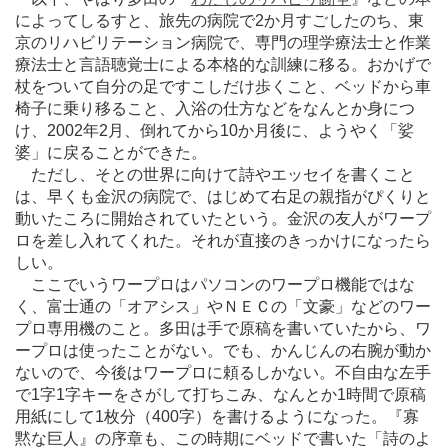
によってしるすと、旅先の病院で2か月すごしたのち、東
京のリハビリテーション病院で、専門の理学療法士と作業
療法士と言語聴覚士による本格的な訓練に移る。おかげで
杖をついて自分の足ですこしだけ歩くこと、ベッドから車
椅子に乗り移ること、入浴の仕方などをなんとか身につ
け、2002年2月、倒れてから10か月後に、ようやく「娑
婆」に戻ることができた。
ただし、そとの世界に向けて詩やエッセイを書くこと
は、早くも金沢の病院で、はじめて右足の親指がぴくりと
動いたころに開始されていたという。金沢の友人がワープ
ロを差し入れてくれた。それが直接のきっかけになったら
しい。
ここでいうワープロはパソコンのワープロ機能ではな
く、富士通の「オアシス」やＮＥＣの「文豪」などのワー
プロ専用機のこと。多田は手で原稿を書いていたから、ワ
ープロは使ったことがない。でも、かんじんの右腕が動か
ないので、今後はワープロに頼るしかない。不自由な左手
で1字1字キーをさがして打ちこみ、なんとか1時間で原稿
用紙にして1枚分（400字）を書けるようになった。『寡
黙な巨人』の序章も、この時期にベッドで書いた「詩のよ