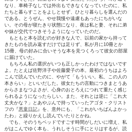
なり、車椅子なしでは外出もできなくなっていたのに、私
たちと暮らすことをよしとせず、ひとり暮らしを選んだの
である。とうぜん、やせ我慢や遠慮もあったにちがいな
い。その母が寝たきり状態になり、夜は私と妻、それに弟
や妹が交代でつきそうようになっていたのだ。
もともと本を読むのが好きな人で、以前の家から持って
きたものを読み返すだけでは足りず、私が月に10冊とか
15冊、母の好みに合いそうな本を見つくろって彼女の部屋
に届けていた。
もちろん私の選択がいつも正しかったわけではないです
よ。たとえば佐野洋子や佐藤愛子の本。最初のうちはよろ
こんで読んでいたのに、やがて「もういい。私、この人の
本きらい」といいだした。彼女たちの言動につきまとうあ
からさまなつよさが、心身のおとろえにつれて重たく感じ
られるようになったらしい。また、それとは逆に「これ大
丈夫かな？」とあやぶんで持っていったアゴタ・クリスト
フの『
悪童日記
』を、意外にも、「これがいちばんよかっ
たわ」と繰りかえし読んでいたりとかね。
でも、そのうちベッドですごす時間がしだいに増え、私
がはこんでゆく本も、うれしそうに手にとりはするが、読