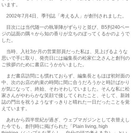
います。
2002年7月4日、季刊誌「考える人」が創刊されました。
目次には当代随一の執筆陣がずらりと並び、B5判240ペー
ジの誌面の隅々から知の香りが立ちのぼってくるかのようで
した。
当時、入社3か月の営業部員だった私は、見上げるような
思いで手に取り、発売日には編集長の松家仁之さんと創刊の
ご挨拶のために書店にうかがいました。
まだ書店訪問にも慣れておらず、編集長ともほぼ初対面の
中、次のお店の約束の時間に間に合うだろうかと時計ばかり
が気になって、終始、そわそわしていました。そんな私に松
家さんがやわらかな笑顔で接してくれたこと、そして、新雑
誌の門出を祝うようなすっきりと晴れた一日だったことを覚
えています。
あれから四半世紀が過ぎ、ウェブマガジンとして衣替えし
た今でも、創刊時に掲げられた「Plain living, high
thinking（シンプルな暮らし、自分の頭で考える力）」とい