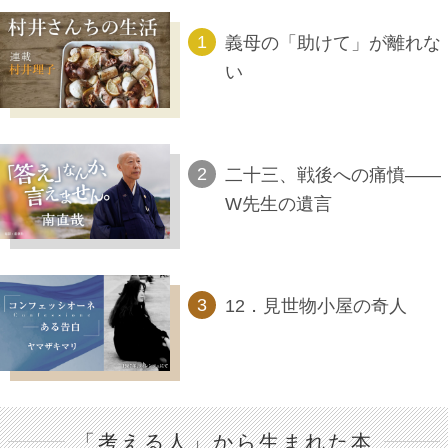
義母の「助けて」が離れな
い
二十三、戦後への痛憤――
W先生の遺言
12．見世物小屋の奇人
「考える人」から生まれた本