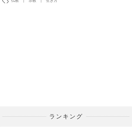
仏教
宗教
生き方
ランキング