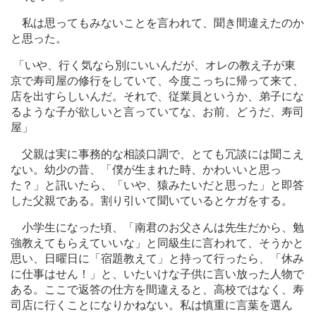
私は思ってもみないことを言われて、聞き間違えたのか
と思った。
「いや、行く気なら別にいいんだが、オレの教え子が東
京で寿司屋の修行をしていて、今度こっちに帰って来て、
店を出すらしいんだ。それで、従業員というか、弟子にな
るような子が欲しいと言っていてな、お前、どうだ、寿司
屋」
父親は実に事務的な相談口調で、とても冗談には聞こえ
ない。幼少の昔、「僕が生まれた時、かわいいと思っ
た？」と訊いたら、「いや、猿みたいだと思った」と即答
した父親である。割り引いて聞いているとケガをする。
小学生になった頃、「南君のお父さんは先生だから、勉
強教えてもらえていいな」と同級生に言われて、そうかと
思い、日曜日に「宿題教えて」と持って行ったら、「休み
に仕事はせん！」と、いたいけな子供に言い放った人物で
ある。ここで返答の仕方を間違えると、高校ではなく、寿
司店に行くことになりかねない。私は慎重に言葉を選ん