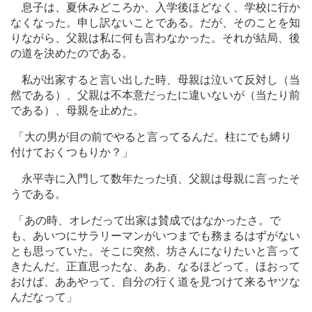
息子は、夏休みどころか、入学後ほどなく、学校に行か
なくなった。申し訳ないことである。だが、そのことを知
りながら、父親は私に何も言わなかった。それが結局、後
の道を決めたのである。
私が出家すると言い出した時、母親は泣いて反対し（当
然である）、父親は不本意だったに違いないが（当たり前
である）、母親を止めた。
「大の男が目の前でやると言ってるんだ。柱にでも縛り
付けておくつもりか？」
永平寺に入門して数年たった頃、父親は母親に言ったそ
うである。
「あの時、オレだって出家は賛成ではなかったさ。で
も、あいつにサラリーマンがいつまでも務まるはずがない
とも思っていた。そこに突然、坊さんになりたいと言って
きたんだ。正直思ったな、ああ、なるほどって。ほおって
おけば、ああやって、自分の行く道を見つけて来るヤツな
んだなって」