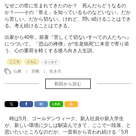
なぜこの世に生まれてきたのか？ 死んだらどうなるの
か？――その「答え」を知っているものなどいない。だか
ら苦しい。だから切ない。けれど、問い続けることはでき
る。考え続けることはできる。
出家から40年。前著『苦しくて切ないすべての人たちへ』
につづいて、「恐山の禅僧」が“生老病死”に本音で寄り添
う、心の重荷を軽くする後ろ向き人生訓。
こころ
くらし
エッセイ
仏教
宗教
生き方
初回から読む
B!
LINE
時は5月、ゴールデンウィーク。新入社員や新入学生
が、新しい環境に少しは馴染んできて、ここで一段落、と
思いたいところなのだが、一昔前から言われ続ける「5月