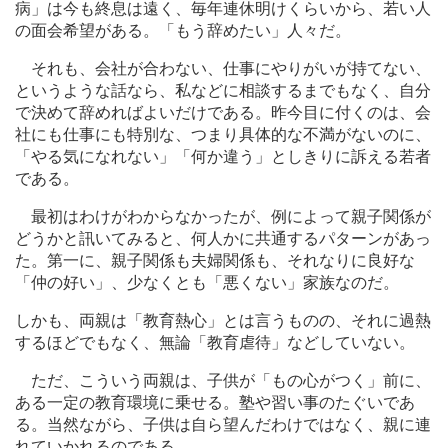
病」は今も終息は遠く、毎年連休明けくらいから、若い人
の面会希望がある。「もう辞めたい」人々だ。
それも、会社が合わない、仕事にやりがいが持てない、
というような話なら、私などに相談するまでもなく、自分
で決めて辞めればよいだけである。昨今目に付くのは、会
社にも仕事にも特別な、つまり具体的な不満がないのに、
「やる気になれない」「何か違う」としきりに訴える若者
である。
最初はわけがわからなかったが、例によって親子関係が
どうかと訊いてみると、何人かに共通するパターンがあっ
た。第一に、親子関係も夫婦関係も、それなりに良好な
「仲の好い」、少なくとも「悪くない」家族なのだ。
しかも、両親は「教育熱心」とは言うものの、それに過熱
するほどでもなく、無論「教育虐待」などしていない。
ただ、こういう両親は、子供が「もの心がつく」前に、
ある一定の教育環境に乗せる。塾や習い事のたぐいであ
る。当然ながら、子供は自ら望んだわけではなく、親に連
れていかれるのである。