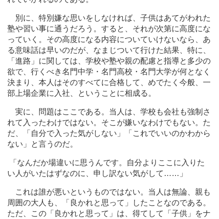
別に、特別嫌な思いをしなければ、子供はあてがわれた
塾や習い事に通うだろう。すると、それが次第に高度にな
っていく。その高度になる内容についていけないなら、あ
る意味話は早いのだが、なまじついて行けた結果、特に、
「進路」に関しては、学校や塾や親の配慮と指導と多少の
欲で、行くべき名門中学・名門高校・名門大学が何となく
決まり、本人はそのすべてに合格して、めでたく今般、一
部上場企業に入社、ということに相成る。
実に、問題はここである。当人は、学校も会社も強制さ
れて入ったわけではない。そこが嫌いなわけでもない。た
だ、「自分で入った気がしない」「これでいいのかわから
ない」と言うのだ。
「なんだか場違いに思うんです。自分よりここに入りた
い人がいたはずなのに、申し訳ない気がして
…
…」
これは誰が悪いというものではない。当人は無論、親も
周囲の大人も、「良かれと思って」したことなのである。
ただ、この「良かれと思って」は、得てして「子供」をナ