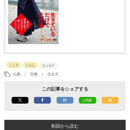
こころ
くらし
エッセイ
仏教
宗教
生き方
この記事をシェアする
B!
LINE
初回から読む