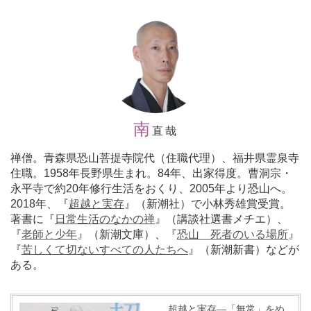
南
直哉
禅僧。青森県恐山菩提寺院代（住職代理）、福井県霊泉寺
住職。1958年長野県生まれ。84年、出家得度。曹洞宗・
永平寺で約20年修行生活をおくり、2005年より恐山へ。
2018年、『
超越と実存
』（新潮社）で小林秀雄賞受賞。
著書に『
日常生活のなかの禅
』（講談社選書メチエ）、
『
老師と少年
』（新潮文庫）、『
恐山 死者のいる場所
』
『
苦しくて切ないすべての人たちへ
』（新潮新書）などが
ある。
超越と実存―「無常」をめ