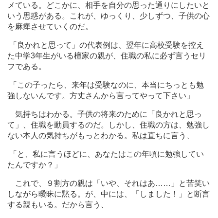
メている。どこかに、相手を自分の思った通りにしたいと
いう思惑がある。これが、ゆっくり、少しずつ、子供の心
を麻痺させていくのだ。
「良かれと思って」の代表例は、翌年に高校受験を控え
た中学3年生がいる檀家の親が、住職の私に必ず言うセリ
フである。
「この子ったら、来年は受験なのに、本当にちっとも勉
強しないんです。方丈さんから言ってやって下さい」
気持ちはわかる。子供の将来のために「良かれと思っ
て」、住職を動員するのだ。しかし、住職の方は、勉強し
ない本人の気持ちがもっとわかる。私は直ちに言う、
「と、私に言うほどに、あなたはこの年頃に勉強してい
たんですか？」
これで、９割方の親は「いや、それはあ
…
…」と苦笑い
しながら曖昧に黙る。が、中には、「しました！」と断言
する親もいる。だから言う、