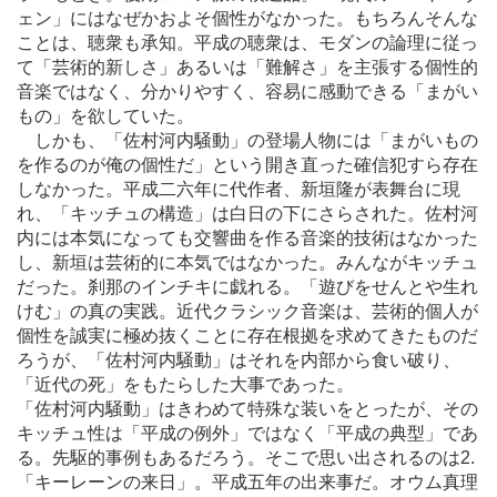
ェン」にはなぜかおよそ個性がなかった。もちろんそんな
ことは、聴衆も承知。平成の聴衆は、モダンの論理に従っ
て「芸術的新しさ」あるいは「難解さ」を主張する個性的
音楽ではなく、分かりやすく、容易に感動できる「まがい
もの」を欲していた。
しかも、「佐村河内騒動」の登場人物には「まがいもの
を作るのが俺の個性だ」という開き直った確信犯すら存在
しなかった。平成二六年に代作者、新垣隆が表舞台に現
れ、「キッチュの構造」は白日の下にさらされた。佐村河
内には本気になっても交響曲を作る音楽的技術はなかった
し、新垣は芸術的に本気ではなかった。みんながキッチュ
だった。刹那のインチキに戯れる。「遊びをせんとや生れ
けむ」の真の実践。近代クラシック音楽は、芸術的個人が
個性を誠実に極め抜くことに存在根拠を求めてきたものだ
ろうが、「佐村河内騒動」はそれを内部から食い破り、
「近代の死」をもたらした大事であった。
「佐村河内騒動」はきわめて特殊な装いをとったが、その
キッチュ性は「平成の例外」ではなく「平成の典型」であ
る。先駆的事例もあるだろう。そこで思い出されるのは2.
「キーレーンの来日」。平成五年の出来事だ。オウム真理