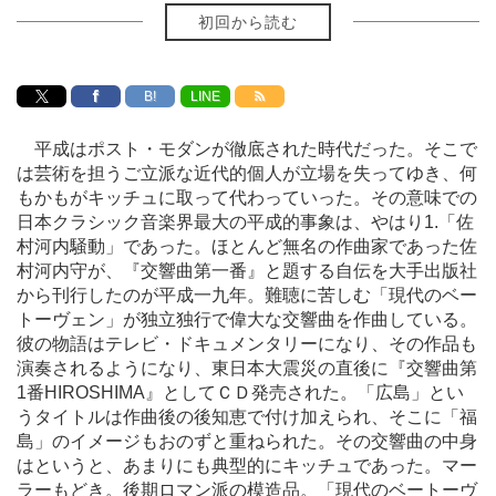
初回から読む
B!
LINE
平成はポスト・モダンが徹底された時代だった。そこで
は芸術を担うご立派な近代的個人が立場を失ってゆき、何
もかもがキッチュに取って代わっていった。その意味での
日本クラシック音楽界最大の平成的事象は、やはり1.「佐
村河内騒動」であった。ほとんど無名の作曲家であった佐
村河内守が、『交響曲第一番』と題する自伝を大手出版社
から刊行したのが平成一九年。難聴に苦しむ「現代のベー
トーヴェン」が独立独行で偉大な交響曲を作曲している。
彼の物語はテレビ・ドキュメンタリーになり、その作品も
演奏されるようになり、東日本大震災の直後に『交響曲第
1番HIROSHIMA』としてＣＤ発売された。「広島」とい
うタイトルは作曲後の後知恵で付け加えられ、そこに「福
島」のイメージもおのずと重ねられた。その交響曲の中身
はというと、あまりにも典型的にキッチュであった。マー
ラーもどき。後期ロマン派の模造品。「現代のベートーヴ