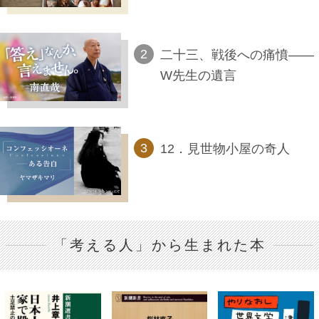
二十三、戦後への痛憤――
W先生の遺言
12．見世物小屋の奇人
「考える人」から生まれた本