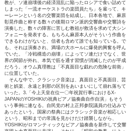
教が、ソ連崩壊後の経済混乱に陥ったロシアで食い詰めて
しまった「一流オーケストラの楽団員たち」を雇って、キ
ーレーンという名の交響楽団を結成し、日本各地で、麻原
彰晃作曲と称する数々の後期ロマン派的交響曲や交響詩を
演奏した。数々の障害に苦しむ教祖が救済を求めて大シン
フォニーを発表する。もちろん麻原本人がそういう作曲を
できるわけがないと、信者も含めて誰でも知っている。で
も、それは演奏され、満場の大ホールに爆発的興奮を呼ん
でいた。「冷戦構造の崩壊」によってソ連だけでなく、世
界の関節が外れ、本気で筋を通す習慣が消滅したのが平成
だろう。オウム真理教は「不真面目な戯れの危険な前衛」
に位置していた。
そんな中で、クラシック音楽は、真面目と不真面目、芸
術と娯楽、永遠と刹那の区別をあいまいにして崩れ落ちて
いった。3.「今上天皇在位一〇年祝賀行事におけるX-
JAPANのYOSHIKIの祝典ピアノ協奏曲自作自演」もそう
いう事例に連なる。自民党の村上正邦参院議員の仕込みで
あったという。国家の祭典にはクラシック音楽が相応しい
という、昭和までの常識を見かけだけ踏襲しながら、
YOSHIKIがロマンティックなピアノ協奏曲を新作して交響