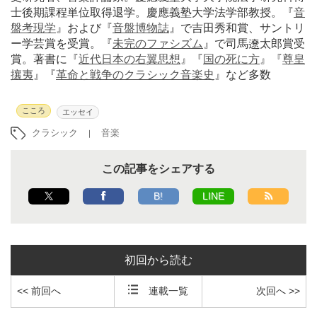
士後期課程単位取得退学。慶應義塾大学法学部教授。『
音
盤考現学
』および『
音盤博物誌
』で吉田秀和賞、サントリ
ー学芸賞を受賞。『
未完のファシズム
』で司馬遼太郎賞受
賞。著書に『
近代日本の右翼思想
』『
国の死に方
』『
尊皇
攘夷
』『
革命と戦争のクラシック音楽史
』など多数
こころ
エッセイ
クラシック
音楽
この記事をシェアする
B!
LINE
初回から読む
<< 前回へ
連載一覧
次回へ >>