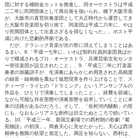
団に対する補助金カットを推進し、同オーケストラは平成
二二年に民間団体として再出発を強いられ、橋下大阪市長
が、大阪市の直営吹奏楽団として大正時代から運営してき
た大阪市音楽団を切り捨て、同楽団は平成二六年に、やは
り民間団体として出直さざるを得なくなった」。ポスト平
成に向けた悲劇的序曲である。
だが、クラシック音楽が次の世に消えてしまうことはあ
るまい。8.「平成一七年に、いわば契約社員的楽団員ばか
りで構成されるプロ・オーケストラ、兵庫芸術文化センタ
ー管弦楽団が設立されたこと」、9.「平成三〇年に打楽器
奏者の加藤訓子が、生演奏にあらかじめ用意された高精度
の録音・録画物を重ねて仮想現実を作り上げることで、ス
ティーヴ・ライヒの『ドラミング』というアンサンブルの
作品を、ひとりで演奏してしまったこと」。経費を節減し
ながら可能な存在形態や演奏形態を追求していくことに未
来の活路があるのだろう。そして、「佐村河内騒動」の世
にも、なおもシリアスな創作は目立たぬところで続いてい
る。10.「平成三一年、新国立劇場での西村朗の歌劇『紫
苑物語』の初演」。岡倉天心に見せたかった。天心は西洋
精神を無限の欲望と規定した。満足を知らない。西村は、