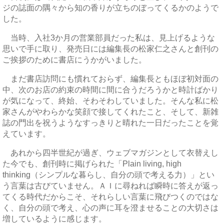
ジの誌面の隅々から知の香りが立ちのぼってくるかのようで
した。
当時、入社3か月の営業部員だった私は、見上げるような
思いで手に取り、発売日には編集長の松家仁之さんと創刊の
ご挨拶のために書店にうかがいました。
まだ書店訪問にも慣れておらず、編集長ともほぼ初対面の
中、次のお店の約束の時間に間に合うだろうかと時計ばかり
が気になって、終始、そわそわしていました。そんな私に松
家さんがやわらかな笑顔で接してくれたこと、そして、新雑
誌の門出を祝うようなすっきりと晴れた一日だったことを覚
えています。
あれから四半世紀が過ぎ、ウェブマガジンとして衣替えし
た今でも、創刊時に掲げられた「Plain living, high
thinking（シンプルな暮らし、自分の頭で考える力）」とい
う言葉は古びていません。ＡＩに尋ねれば瞬時に答えが返っ
てくる時代だからこそ、それらしい言葉に飛びつくのではな
く、自分の頭で考え、心の声に耳を澄ませることの大切さは
増しているように感じます。