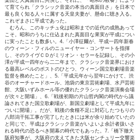
楽団と大真面目に共演し、それに、「昭和の教養」によっ
て育てられ「クラシック音楽の本当の真面目さ」を日本で
最も良く知る人々に属する天皇夫妻が、懸命に聴き入る。
これぞまさに平成であった。
むろん、このキッチュ化は昭和までの近代の成熟あって
こそ。昭和のうちに仕込まれた真面目な果実が平成につい
に実ったことも数多い。4.「小澤征爾が、平成一四年新春
のウィーン・フィルのニューイヤー・コンサートを指揮
し、そのライヴＣＤがミリオン・セラーを記録し、その小
澤が平成一四年から二二年まで、クラシック音楽界におけ
る最高レベルのポストのひとつ、ウィーン国立歌劇場音楽
監督を務めたこと」、5.「平成元年から翌年にかけて、渋
谷のオーチャードホール、池袋の東京芸術劇場、水戸芸術
館、大阪いずみホール等の優れたクラシック音楽演奏会場
が次々と開場」、6.「戦後初期の片山哲内閣の時代から議
論されてきた国立歌劇場が、新国立劇場として平成九年に
ついに開場」。だが、戦後の食糧不足に対応したつもりの
八郎潟干拓工事が完了したときには米が余り始めていたの
と同じで、平成はクラシック音楽がいよいよ余計者扱いさ
れる時代の恐るべき開幕の時代でもあった。7.「橋下徹大
阪府知事が、大阪府の支えてきた大阪センチュリー交響楽