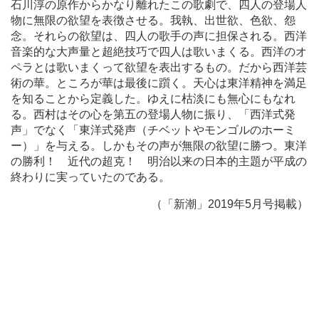
石川淳の原作からかなり離れたこの歌劇で、四人の登場人
物に無限の欲望を表徴させる。我執、出世欲、色欲、怨
念。それらの欲望は、四人の歌手の声に担保される。西洋
音楽的な大声量と超絶技巧で四人は歌いまくる。西洋のオ
ペラとは歌いまくって欲望を表出するもの。だから西洋芸
術の華。ところが華は最後に躓く。天心は東洋精神を満足
を知ることから定義した。ゆえに枯淡にも無心にもなれ
る。西村はその心を第五の登場人物に振り、「西洋式発
声」でなく「東洋式発声（チベットやモンゴルのホーミ
ー）」を与える。しかもその声が無限の欲望に勝つ。東洋
の勝利！ 近代の超克！ 明治以来の日本的主題が平成の
終わりに実っていたのである。
（「新潮」2019年5月号掲載）