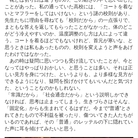
ことがあった。私の通っていた高校には、「コートを着な
いとマフラーをしてはいけない」という謎の校則があり、
先生たちに理由を尋ねても「校則だから」の一点張りで、
まともな答えを返してもらったことがなかった。体のどこ
がどう冷えやすいのか、温度調整のし方は人によって違
う。コートを着るほどでもないけれど、首元が寒いな、と
思うときは私もあったものの、校則を変えようと声をあげ
たわけではなかった。
あの時は疑問に思いつつも受け流していたことが、今と
なってはやっぱりおかしい、と思うことは多い。それは正
しい見方を身につけた、というよりも、より多様な見方が
できるようになり、疑問を投げかけてもいいんだと気づけ
た、ということなのかもしれない。
「常識だから」「社会通念だから」という説明しかでき
なければ、思考は止まってしまう。生きづらさはそんな、
「固定化」からも生まれてくるはずだ。今まで“普通”とさ
れてきたもので不利益を被ったり、傷ついてきた人たちが
いるのであれば、その「普通」のレッテルの下に隠れてい
た声に耳を傾けてみたいと思う。