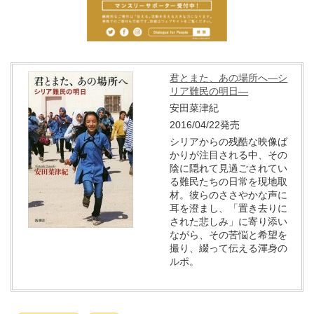
君とまた、あの場所へ―シ
リア難民の明日―
安田菜津紀
2016/04/22発売
シリアからの残酷な映像ば
かりが注目される中、その
陰に隠れて見過ごされてい
る難民たちの日常を現地取
材。彼らのささやかな声に
耳を澄まし、「置き去りに
された悲しみ」に寄り添い
ながら、その苦悩と希望を
撮り、綴って伝える渾身の
ルポ。