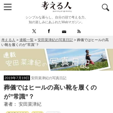
シンプルな暮らし、自分の頭で考える力。
知の楽しみにあふれたWebマガジン。
考える人
>
連載一覧
>
安田菜津紀の写真日記
>
葬儀ではヒールの高
い靴を履くのが”常識”？
2019年7月19日
安田菜津紀の写真日記
葬儀ではヒールの高い靴を履くの
が”常識”？
著者：
安田菜津紀