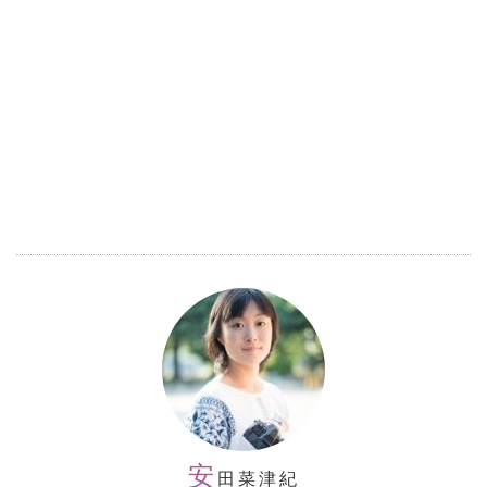
安
田菜津紀