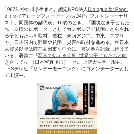
1987年神奈川県生まれ。
認定
NPO法人
Dialogue for Peopl
e（ダイアローグフォーピープル/D4P）
フォトジャーナリ
スト。同団体の副代表。16歳のとき、「国境なき子どもた
ち」友情のレポーターとしてカンボジアで貧困にさらされ
る子どもたちを取材。現在、東南アジア、中東、アフリ
カ、日本国内で難民や貧困、災害の取材を進める。東日本
大震災以降は陸前高田市を中心に、被災地を記録し続けて
いる。著書に『
写真で伝える仕事 -世界の子どもたちと向
き合って-
』（日本写真企画）、他。上智大学卒。現在、
TBSテレビ『サンデーモーニング』にコメンテーターとし
て出演中。