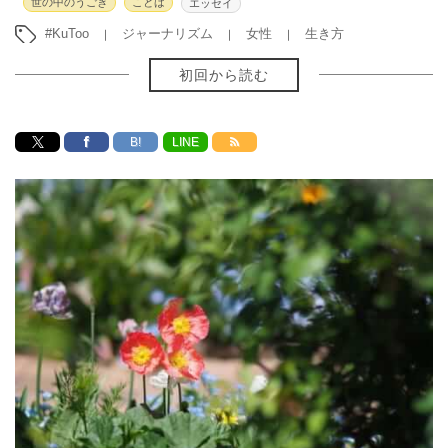
世の中のうごき
ことば
エッセイ
#KuToo
ジャーナリズム
女性
生き方
初回から読む
B!
LINE