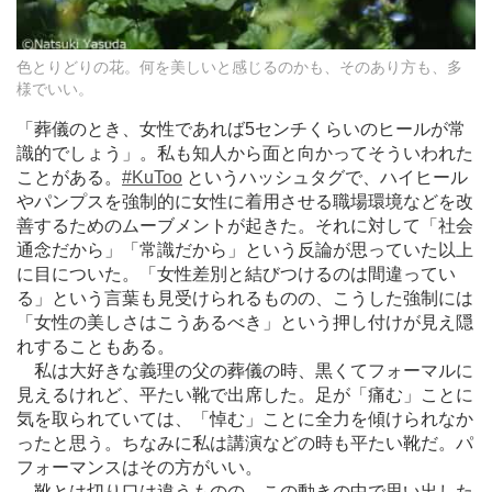
色とりどりの花。何を美しいと感じるのかも、そのあり方も、多
様でいい。
「葬儀のとき、女性であれば5センチくらいのヒールが常
識的でしょう」。私も知人から面と向かってそういわれた
ことがある。
#KuToo
というハッシュタグで、ハイヒール
やパンプスを強制的に女性に着用させる職場環境などを改
善するためのムーブメントが起きた。それに対して「社会
通念だから」「常識だから」という反論が思っていた以上
に目についた。「女性差別と結びつけるのは間違ってい
る」という言葉も見受けられるものの、こうした強制には
「女性の美しさはこうあるべき」という押し付けが見え隠
れすることもある。
私は大好きな義理の父の葬儀の時、黒くてフォーマルに
見えるけれど、平たい靴で出席した。足が「痛む」ことに
気を取られていては、「悼む」ことに全力を傾けられなか
ったと思う。ちなみに私は講演などの時も平たい靴だ。パ
フォーマンスはその方がいい。
靴とは切り口は違うものの、この動きの中で思い出した