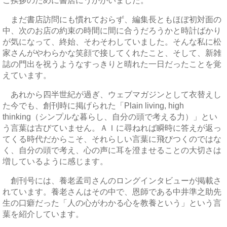
ご挨拶のために書店にうかがいました。
まだ書店訪問にも慣れておらず、編集長ともほぼ初対面の
中、次のお店の約束の時間に間に合うだろうかと時計ばかり
が気になって、終始、そわそわしていました。そんな私に松
家さんがやわらかな笑顔で接してくれたこと、そして、新雑
誌の門出を祝うようなすっきりと晴れた一日だったことを覚
えています。
あれから四半世紀が過ぎ、ウェブマガジンとして衣替えし
た今でも、創刊時に掲げられた「Plain living, high
thinking（シンプルな暮らし、自分の頭で考える力）」とい
う言葉は古びていません。ＡＩに尋ねれば瞬時に答えが返っ
てくる時代だからこそ、それらしい言葉に飛びつくのではな
く、自分の頭で考え、心の声に耳を澄ませることの大切さは
増しているように感じます。
創刊号には、養老孟司さんのロングインタビューが掲載さ
れています。養老さんはその中で、恩師である中井準之助先
生の口癖だった「人の心がわかる心を教養という」という言
葉を紹介しています。