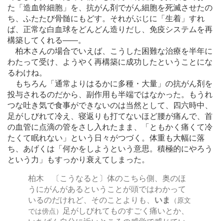
た「造血幹細胞」を、抗がん剤でがん細胞を死滅させたの
ち、ふたたび骨髄にもどす。それがぶじに「生着」すれ
ば、正常な白血球をどんどん造りだし、免疫システムを再
構築してくれる
―
―。
柏木さんの場合でいえば、こうした困難な治療を半年に
わたって受け、ようやく再構築に成功したということにな
るわけね。
もちろん「通常よりはるかに多種・大量」の抗がん剤を
投与されるのだから、副作用も半端ではなかった。もうれ
つな吐き気で食事ができないのは当然として、四六時中、
足がしびれて冷え、寝返りも打てないほど腰が痛んで、首
の血管に点滴の管をさし入れたまま、「ともかく痛くて冷
たくて眠れない」という日々がつづく。体重も大幅に落
ち、あげくは「何かをしようという意思。積極的にやろう
という力」もすっかり衰えてしまった。
柏木 〔こうなると〕体のこちら側、奥のほ
うにがんがあるということが頭ではわかって
いるのだけれど、そのことよりも、
いま
（原文
足がしびれてものすごく痛いとか、
では傍点）