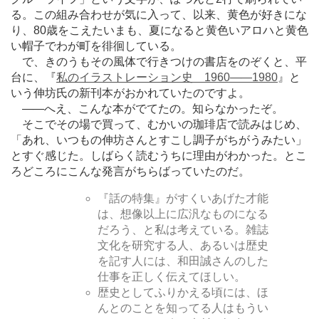
る。この組み合わせが気に入って、以来、黄色が好きにな
り、80歳をこえたいまも、夏になると黄色いアロハと黄色
い帽子でわが町を徘徊している。
で、きのうもその風体で行きつけの書店をのぞくと、平
台に、『
私のイラストレーション史 1960
―
―1980
』と
いう伸坊氏の新刊本がおかれていたのですよ。
―
―へえ、こんな本がでてたの。知らなかったぞ。
そこでその場で買って、むかいの珈琲店で読みはじめ、
「あれ、いつもの伸坊さんとすこし調子がちがうみたい」
とすぐ感じた。しばらく読むうちに理由がわかった。とこ
ろどころにこんな発言がちらばっていたのだ。
『話の特集』がすくいあげた才能
は、想像以上に広汎なものになる
だろう、と私は考えている。雑誌
文化を研究する人、あるいは歴史
を記す人には、和田誠さんのした
仕事を正しく伝えてほしい。
歴史としてふりかえる頃には、ほ
んとのことを知ってる人はもうい