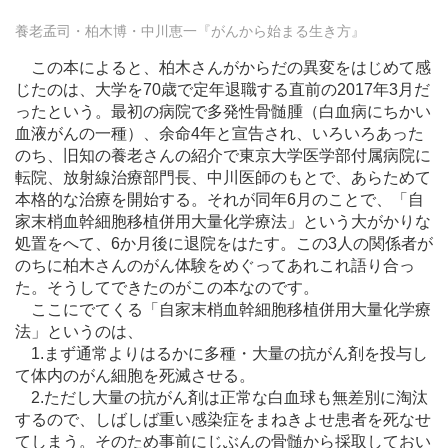
養老孟司・柏木博・中川恵一『がんから始まる生き方』
この本によると、柏木さんがからだの異変をはじめて感
じたのは、大学を70歳で定年退職する直前の2017年3月だ
ったという。最初の病院で多発性骨髄腫（白血病にちかい
血液がんの一種）、余命4年と宣告され、いろいろあった
のち、旧知の養老さんの紹介で東京大学医学部付属病院に
転院、放射線治療部門長、中川医師のもとで、あらためて
本格的な治療を開始する。それが同年6月のことで、「自
家末梢血幹細胞移植併用大量化学療法」という大がかりな
処置をへて、6か月後に退院をはたす。この3人の関係者が
のちに柏木さんのがん体験をめぐってあれこれ語り合っ
た。そうしてできたのがこの本なのです。
ここにでてくる「自家末梢血幹細胞移植併用大量化学療
法」というのは、
1.まず通常よりはるかに多種・大量の抗がん剤を投与し
て体内のがん細胞を死滅させる。
2.ただし大量の抗がん剤は正常な白血球も無差別に淘汰
するので、しばしば重い感染症をまねきよせ患者を死なせ
てしまう。そのため事前にじぶんの骨髄から採取しておい