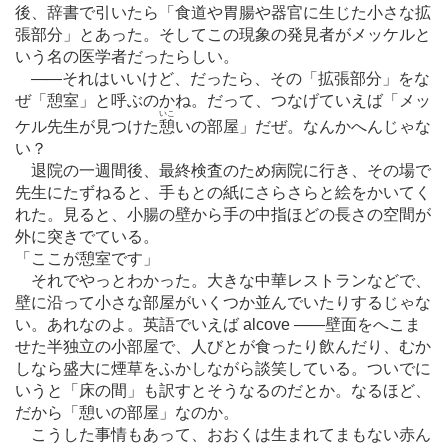
後、辞書で引いたら「食道や胃腸や器官に生じた小さな拡
張部分」とあった。そしてこの現象の発見者がメッケルと
いう名の医学者だったらしい。
―
―それはいいけど、だったら、その「拡張部分」をな
ぜ「憩室」と呼ぶのかね。だって、つなげていえば「メッ
いこ
ケル先生が見つけた
憩
いの部屋」だぜ。なんかへんじゃな
い？
退院の一週間後、最終検査のため病院に行き、その場で
先生にたずねると、手もとの紙にさらさらと絵をかいてく
れた。見ると、小腸の壁から手の中指ほどの長さの空間が
外に突きでている。
「ここが憩室です」
それでやっとわかった。大きな中華レストランなどで、
壁に沿って小さな部屋がいくつか並んでいたりするじゃな
い。あれなのよ。英語でいえば alcove
―
―壁面をへこま
せた半独立の小部屋で、人びとが食ったり飲んだり、むか
しなら盛大に煙草をふかしながら談笑している。ついでに
いうと「床の間」も訳すとそうなるのだとか。なるほど、
だから「憩いの部屋」なのか。
こうした事情もあって、おおくは生まれてまもない赤ん