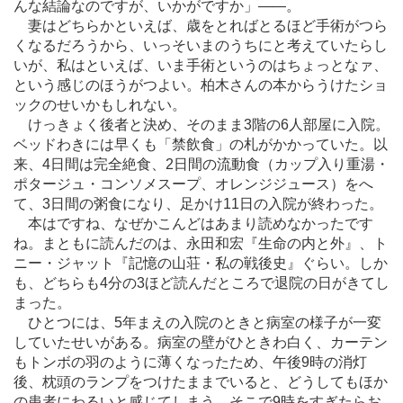
んな結論なのですが、いかがですか」
―
―。
妻はどちらかといえば、歳をとればとるほど手術がつら
くなるだろうから、いっそいまのうちにと考えていたらし
いが、私はといえば、いま手術というのはちょっとなァ、
という感じのほうがつよい。柏木さんの本からうけたショ
ックのせいかもしれない。
けっきょく後者と決め、そのまま3階の6人部屋に入院。
ベッドわきには早くも「禁飲食」の札がかかっていた。以
来、4日間は完全絶食、2日間の流動食（カップ入り重湯・
ポタージュ・コンソメスープ、オレンジジュース）をへ
て、3日間の粥食になり、足かけ11日の入院が終わった。
本はですね、なぜかこんどはあまり読めなかったです
ね。まともに読んだのは、永田和宏『生命の内と外』、ト
ニー・ジャット『記憶の山荘・私の戦後史』ぐらい。しか
も、どちらも4分の3ほど読んだところで退院の日がきてし
まった。
ひとつには、5年まえの入院のときと病室の様子が一変
していたせいがある。病室の壁がひときわ白く、カーテン
もトンボの羽のように薄くなったため、午後9時の消灯
後、枕頭のランプをつけたままでいると、どうしてもほか
の患者にわるいと感じてしまう。そこで9時をすぎたらお