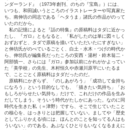
ンダーランド』（1973年創刊、のちの『宝島』）には、
いつも、和田誠いうところのイラストレーターや写真家た
ち、南伸坊の同志である「ヘタうま」諸氏の作品がのって
いたのだから。
私の記憶によると『話の特集』の原稿料はタダに近かっ
たし、『ガロ』ともなると、「私がしたのは単に図々しく
おずおずと、タダで原稿を描いていただいたにすぎない」
と伸坊氏がのべているごとく、白土・水木・つげの時代か
ら、伸坊氏が編集長だったころの安西・湯村・鈴木翁二・
阿部慎一、さらには『ガロ』参加以前にかれがかよってい
た「美学校」の先生、木村恒久や赤瀬川原平にいたるま
で、ことごとく原稿料はタダだったのだ。
原稿料にかぎらず、「のしあがろう」「成功して金持ち
になろう」という目的なしでも、「描きたい気持ち」「お
もしろがらせたい気持ち」だけで、これだけの作品を生み
だしてしまう。そういう時代がたしかにあった。なのに同
時代を生きた私（＝津野）ですら、そこで生じていたこと
の核心を、はっきりとは把握していない。ましてや「歴史
としてふりかえる頃には、ほんとのことを知ってる人はも
ういない」のである。あぶなくひとりもいなくなるまえに