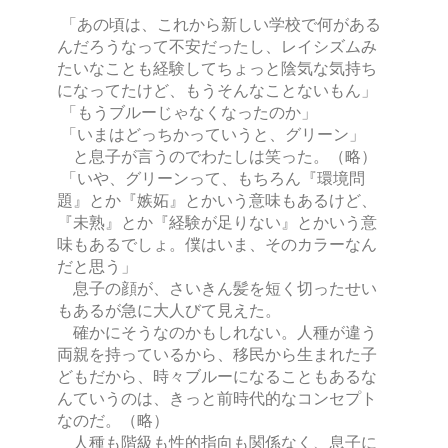
「あの頃は、これから新しい学校で何がある
んだろうなって不安だったし、レイシズムみ
たいなことも経験してちょっと陰気な気持ち
になってたけど、もうそんなことないもん」
「もうブルーじゃなくなったのか」
「いまはどっちかっていうと、グリーン」
と息子が言うのでわたしは笑った。（略）
「いや、グリーンって、もちろん『環境問
題』とか『嫉妬』とかいう意味もあるけど、
『未熟』とか『経験が足りない』とかいう意
味もあるでしょ。僕はいま、そのカラーなん
だと思う」
息子の顔が、さいきん髪を短く切ったせい
もあるが急に大人びて見えた。
確かにそうなのかもしれない。人種が違う
両親を持っているから、移民から生まれた子
どもだから、時々ブルーになることもあるな
んていうのは、きっと前時代的なコンセプト
なのだ。（略）
人種も階級も性的指向も関係なく、息子に