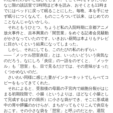
なじ階の談話室で1時間ほど本を読み、おそくとも11時ま
でにはベッドに戻って眠ることにした。毎晩、本を手にせ
ず眠りにつくなんて、ものごころついて以来、はじめての
ことなんじゃないかしら。
それともうひとつ、ちょうど私の入院時期に京都アニメ
放火事件と、吉本興業の「闇営業」をめぐる記者会見騒動
がかさなっていたのです。いきおい昼間は本よりもテレビ
に目がいくという結果になってしまった。
しかし、それにしても、このたびの私のわずらい
―
―「メッケル憩室炎症」とは、いったいどういう病気な
のだろう。なにしろ「炎症」の一語をのぞくと、「メッケ
ル」も「憩室」も、目で見るだけでは、その意味がまった
くつかめないのだ。
さいわい同様に感じた妻がインターネットでしらべてコ
ピーをもってきてくれた。
それによると、受胎後の母親の子宮内で細胞分裂がはじ
まる初期段階で、小腸（というよりは、ほどなく小腸とし
て完成するはずの箇所）に小さな袋ができ、そこに形成途
中の胃や膵臓のかけらが、まちがってもぐりこんで炎症を
おこす。その小さな袋を「憩室」と呼ぶのだとか。退院