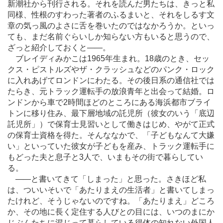
新潮社から刊行される。それを読んだ男たちは、きっと私
同様、性根のすわった著者のふるまいと、それをしるす文
章の気っ風のよさに舌を巻いたのではなかろうか。といっ
ても、まだ名前ぐらいしか知らない方もいると思うので、
ざっと紹介しておくと
―
―。
ブレイディみかこは1965年生まれ。18歳のとき、セッ
クス・ピストルズやザ・クラッシュなどのパンク・ロック
に入れあげてロンドンにわたる。その後日系の通信社では
たらき、元トラック運転手の放浪青年と出会って結婚。ロ
ンドンから車で2時間ほどのところにある海浜都市ブライ
トンに移り住み、最下層地域の託児所（彼女のいう「底辺
託児所」）で保育士見習いとして働きはじめ、やがて正式
の保育士資格を得た。そんななかで、「子どもなんて大嫌
い」といっていた彼女が子どもを産み、トラック運転手に
もどった夫と息子と3人で、いまもその街で暮らしてい
る。
―
―と書いてきて「しまった」と思った。さきほど私
は、ついいそいで「あたりまえの生活者」と書いてしまっ
たけれど、そうじゃないのですね。「あたりまえ」どころ
か、その地に長く定住する人びとの目には、いつのまにか
じぶんたちに混じって暮らしている得体の知れない外国人