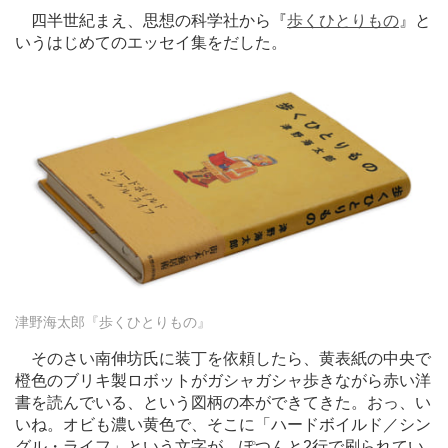
四半世紀まえ、思想の科学社から『
歩くひとりもの
』と
いうはじめてのエッセイ集をだした。
津野海太郎『歩くひとりもの』
そのさい南伸坊氏に装丁を依頼したら、黄表紙の中央で
橙色のブリキ製ロボットがガシャガシャ歩きながら赤い洋
書を読んでいる、という図柄の本ができてきた。おっ、い
いね。オビも濃い黄色で、そこに「ハードボイルド／シン
グル・ライフ」という文字が、ぽつんと2行で刷られてい