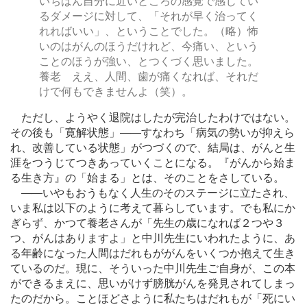
いちばん自分に近いところの感覚で感じてい
るダメージに対して、「それが早く治ってく
れればいい」、ということでした。（略）怖
いのはがんのほうだけれど、今痛い、という
ことのほうが強い、とつくづく思いました。
養老 ええ、人間、歯が痛くなれば、それだ
けで何もできませんよ（笑）。
ただし、ようやく退院はしたが完治したわけではない。
その後も「寛解状態」
―
―すなわち「病気の勢いが抑えら
れ、改善している状態」がつづくので、結局は、がんと生
涯をつうじてつきあっていくことになる。『がんから始ま
る生き方』の「始まる」とは、そのことをさしている。
―
―いやもおうもなく人生のそのステージに立たされ、
いま私は以下のように考えて暮らしています。でも私にか
ぎらず、かつて養老さんが「先生の歳になれば２つや３
つ、がんはありますよ」と中川先生にいわれたように、あ
る年齢になった人間はだれもががんをいくつか抱えて生き
ているのだ。現に、そういった中川先生ご自身が、この本
ができるまえに、思いがけず膀胱がんを発見されてしまっ
たのだから。ことほどさように私たちはだれもが「死にい