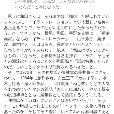
ンが勢揃いだ。こんな、こんな雑誌を待って
いたんだ！と私は思った。
思うに和田さんは、それまでは「挿絵」と呼ばれていた
ジャンルに、「イラストレーション」という新しい名称を
あたえることで、そのちがいを明白にしたかったのだろ
う。そしてそこから、横尾、和田、宇野を先頭に、「挿絵
画家」ならぬ「イラストレーター」
―
―山下勇三、粟津
潔、灘本唯人、山口はるみ、長新太といった人びとが、わ
らわらとすがたをあらわす。以来、「雑誌はヴィジュアル
なもの」になった、と伸坊氏は念を押す。「その、そもそ
もの源流のところにいたのが和田誠と『話の特集』だった
のだ。このことはクッキリ記憶されるべきだ」と。
そして1972年、その伸坊氏が青林堂の長井勝一にさそ
われて、1964年に創刊され、白土三平『カムイ伝』、水
木しげる『鬼太郎夜話』、つげ義春『ねじ式』などで人気
をあつめていたマンガ雑誌『ガロ』に加わり、やがて親友
の渡辺和博とともに編集長として活躍するようになる。
伸坊氏が『ガロ』にいたことはきいていたけど、そう
か、この時期にはじまったのが「ヘタうま」文化の流れで
あったのか。そしてその場に、いってみれば和田誠のあと