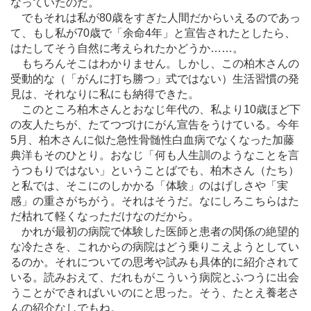
なっていたのだ。
でもそれは私が80歳をすぎた人間だからいえるのであっ
て、もし私が70歳で「余命4年」と宣告されたとしたら、
はたしてそう自然に考えられたかどうか
…
…。
もちろんそこはわかりません。しかし、この柏木さんの
受動的な（「がんに打ち勝つ」式ではない）生活習慣の発
見は、それなりに私にも納得できた。
このところ柏木さんとおなじ年代の、私より10歳ほど下
の友人たちが、たてつづけにがん宣告をうけている。今年
5月、柏木さんに似た急性骨髄性白血病でなくなった加藤
典洋もそのひとり。おなじ「何も人生訓のようなことを言
うつもりではない」ということばでも、柏木さん（たち）
と私では、そこにのしかかる「体験」のはげしさや「実
感」の重さがちがう。それはそうだ。なにしろこちらはた
だ枯れて軽くなっただけなのだから。
かれが最初の病院で体験した医師と患者の関係の絶望的
な冷たさを、これからの病院はどう乗りこえようとしてい
るのか。それについての思考や試みも具体的に紹介されて
いる。読みおえて、だれもがこういう病院とふつうに出会
うことができればいいのにと思った。そう、たとえ養老さ
んの紹介なしでもね。