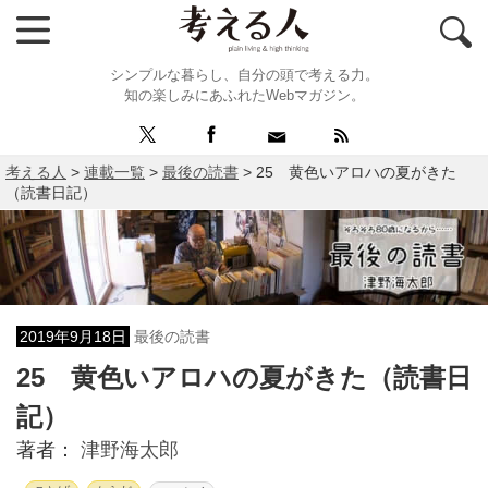
シンプルな暮らし、自分の頭で考える力。
知の楽しみにあふれたWebマガジン。
考える人
>
連載一覧
>
最後の読書
>
25 黄色いアロハの夏がきた
（読書日記）
2019年9月18日
最後の読書
25 黄色いアロハの夏がきた（読書日
記）
著者：
津野海太郎