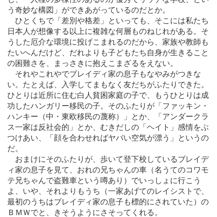
う奇妙な構図」ができあがっているのだとか。
ひとくちで「差別や格差」といっても、そこには私たち
日本人が想像する以上に複雑な何層ものねじれがある。そ
うした厄介な環境に投げこまれるのだから、家族や教師も
たいへんだけど、だれよりも子どもたち自身が生きること
の困難さを、まっさきに抱えこまざるをえない。
それやこれやでブレイディ家の息子もなやみがつきな
い。たとえば、入学してまもなく友だちがふたりできた。
ひとりは近所に住む白人貧困家庭の子で、もうひとりは成
功したハンガリー移民の子。そのふたりが「ファッキン・
ハンキー（中・東欧移民の蔑称）」とか、「アンダークラ
ス一家は反社会的」とか、むきだしの「ヘイト」感情をぶ
つけあい、「顔を合わせればヤバい空気が漂う」というの
だ。
おまけにそのふたりが、歩いて登下校しているブレイデ
ィ家の息子を見て、おれの兄ちゃんの車（名うてのコワモ
テ兄ちゃんで盗難車という噂あり）でいっしょに行こう
よ、いや、それよりもうち（一家あげてのレイシストで、
最初のうちはブレイディ家の息子も標的にされていた）の
ＢＭＷでと、きそうようにさそってくれる。