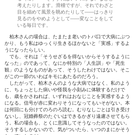
考えたりします。滑稽ですが、それでわざと
目を細めて風景を眺めたりして
―
―はっきり
見るのをやめようとして
―
―変なことをして
いる毎日です。
柏木さんの場合は、たまたま老いのトバ口で大病にぶつ
かり、もう私はゆっくり生きるほかないと「実感」するよ
うになったらしい。
でも、それは「そうせざるを得ないからそうするように
なった」のであって、なにか特別の「人生訓」や「死生
観」のようなものがあって、そうしたわけではない。そこ
がこの一節のいわばキモにあたるのだろう。
したがって、柏木さんのような大病ではなく、私のよう
に、ちょっとした病いや怪我を小刻みに体験するだけで
も、歳をかさねれば、いずれはおなじことを実感するよう
になる。信号が赤に変わりそうになってもいそがない。本
は何回にも分けてのろのろ読む。むりなしごとは引き受け
ないし、冠婚葬祭のたぐいはできるかぎり遠慮させてもら
う。私の場合も、とくに意識してそうなったのではない。
そうするしかないので、気がついたら、いつのまにかそう