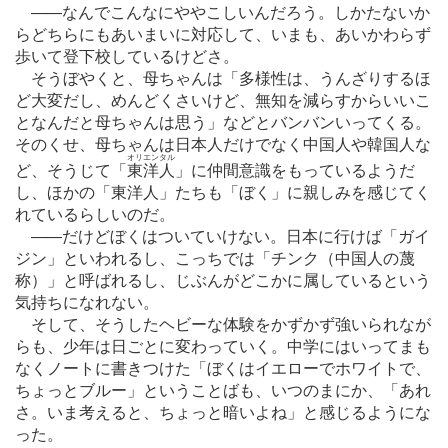
―
―なんでこんなにややこしいんだろう。しかたないか
らどちらにもあいまいに対応して、いまも、あいかわらず
歩いて登下校しているけどさ。
そうぼやくと、母ちゃんは「多様性は、うんざりするほ
ど大変だし、めんどくさいけど、無知を減らすからいいこ
となんだと母ちゃんは思う」などとバンバンいってくる。
そのくせ、母ちゃんは日本人だけでなく中国人や韓国人な
オリエンタル
ど、そうじて「
東洋人
」に仲間意識をもっているようだ
し、ほかの「東洋人」たちも「ぼく」に親しみを感じてく
れているらしいのだ。
―
―だけどぼくはついていけない。日本に行けば「ガイ
ジン」といわれるし、こっちでは「チンク（中国人の蔑
称）」と呼ばれるし、じぶんがどこかに属しているという
気持ちになれない。
そして、そうしたヘビーな体験をかずかず強いられなが
らも、少年は日ごとに変わっていく。中学にはいってまも
なくノートに書きつけた「ぼくはイエローでホワイトで、
ちょっとブルー」ということばも、いつのまにか、「あれ
さ。いま考えると、ちょっと暗いよね」と感じるようにな
った。