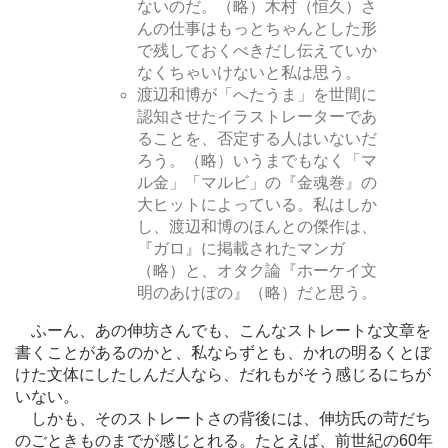
ないのだ。（略）木村（恒久）さ
んの仕事はもっとちゃんとした形
で残しておくべきだし伝えていか
なくちゃいけないと私は思う。
渡辺和博が「へたうま」を世間に
認知させたイラストレーターであ
ることを、否定する人はいないだ
ろう。（略）いうまでもなく「マ
ル金」「マルビ」の『金魂巻』の
大ヒットによっている。私はしか
し、渡辺和博のほんとの傑作は、
『ガロ』に掲載されたマンガ
（略）と、オタク論『ホーケイ文
明のあけぼの』（略）だと思う。
ふーん、あの伸坊さんでも、こんなストレートな文章を
書くことがあるのかと、私ならずとも、かれの明るくとぼ
けた文体にしたしんだ人なら、だれもがそう感じるにちが
いない。
しかも、そのストレートさの背後には、伸坊氏の苛だち
のごときものまでが感じとれる。たとえば、前世紀の60年