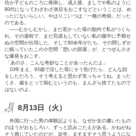
坊か子どものころに発病し、成人後、ましてや私のように
80代になってわざわざ炎症をおこすなどということは、め
ったにないらしい。やはりこいつは「一種の奇病」だった
のである。
―
―むかしむかし、まだ若かった母の胎内で私がつくら
れ、その過程で、まだ完成もしていない私の腹中に予期せ
ぬ小空間が出現した。そして80余年がたち、その間しずか
に眠っていたこの小空間「憩いの部屋」が、とつぜん小さ
な爆発をおこす。
「あのさ、こんな奇妙なことがあったんだよ」
10年まえ、93歳で没した母にそう告げたら、どんな顔
をしただろう。そう考えると思わず笑っちゃうね。まった
くさ、歳をとって病むというのも、まんざら捨てたもので
はないのよ。
8月13日（火）
外国に行った男の体験記よりも、なぜか女の書いたもの
のほうがおもしろい。ずっと読みごたえがある。かねがね
そう感じていたのだが、近年、ますますそう思うようにな