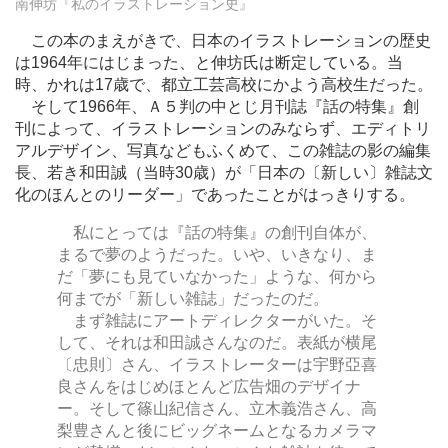
南伸坊『私のイラストレーション史』
この本のまえがきで、日本のイラストレーションの歴史
は1964年にはじまった、と伸坊氏は断定している。当
時、かれは17歳で、都立工芸高校にかよう高校生だった。
そして1966年、Ａ５判の中とじ月刊誌『話の特集』創
刊によって、イラストレーションのみならず、エディトリ
アルデザイン、写真などもふくめて、この雑誌の影の編集
長、若き和田誠（当時30歳）が「日本の〔新しい〕雑誌文
化のほんとのリーダー」であったことがはっきりする。
私にとっては『話の特集』の創刊自体が、
まるで夢のようだった。いや、いきなり、ま
だ「夢にも見ていなかった」ような、何から
何までが「新しい雑誌」だったのだ。
まず雑誌にアートディレクターがいた。そ
して、それは和田誠さんなのだ。表紙が横尾
〔忠則〕さん、イラストレーターは宇野亞喜
良さんをはじめほとんど広告畑のデザイナ
ー。そして篠山紀信さん、立木義浩さん、高
梨豊さんと後にビッグネームとなるカメラマ