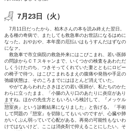
7月23日（火）
7月11日だったから、柏木さんの本を読み終えた翌日。
ある種の奇病で、またしても救急車のお世話になるはめに
なった。おやおや、本年度の厄払いはもうすんだはずなの
になァ。
救急車で市立病院の救急外来にはこびこまれ、若い医師
の問診からＣＴスキャンまで、いくつかの検査をあわただ
しくうけたのち、つきそってくれていた妻とともにロビー
の椅子で待つ。はこびこまれるまえの腹痛や発熱や手足の
弛緩状態は、そのころまでにはほとんど消えていた。
やがてあらわれたさきほどの若い医師が、私たちのかた
わらに立ったまま、「小腸の入り口のあたりに炎症があり
ますね。ほかの先生方ともいろいろ検討して、『メッケル
けいしつ
憩室
炎』という診断結果になりました」と告げる。「手術
して問題の『憩室』を切除してもいいのですが、心臓や肺
がいくぶん弱っていて心配がある。再発の可能性もないわ
けではないけど、ここは消炎剤で抑えることにしたい。そ