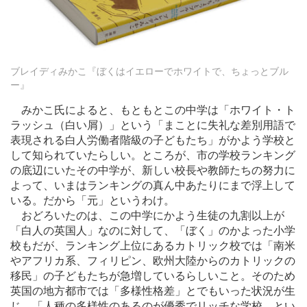
ブレイディみかこ『ぼくはイエローでホワイトで、ちょっとブル
ー』
みかこ氏によると、もともとこの中学は「ホワイト・ト
ラッシュ（白い屑）」という「まことに失礼な差別用語で
表現される白人労働者階級の子どもたち」がかよう学校と
して知られていたらしい。ところが、市の学校ランキング
の底辺にいたその中学が、新しい校長や教師たちの努力に
よって、いまはランキングの真ん中あたりにまで浮上して
いる。だから「元」というわけ。
おどろいたのは、この中学にかよう生徒の九割以上が
「白人の英国人」なのに対して、「ぼく」のかよった小学
校もだが、ランキング上位にあるカトリック校では「南米
やアフリカ系、フィリピン、欧州大陸からのカトリックの
移民」の子どもたちが急増しているらしいこと。そのため
英国の地方都市では「多様性格差」とでもいった状況が生
じ、「人種の多様性のあるのが優秀でリッチな学校、とい