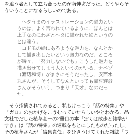
を追う者として立ち合ったのが南伸坊だった。どうやらそ
ういうことになるらしいのである。
ヘタうまのイラストレーションの魅力とい
うのは、よく言われているように、ほんとは
上手なのにわざとヘタに描かれた絵というの
とは違う。
コドモの絵にあるような魅力を、なんとか
して描き出したいという努力なのだ。ところ
が時々、「努力しないでも」こうした魅力を
描き出せてしまう人というのがいる。ナベゾ
（渡辺和博）がまさにそうだったし、安西水
丸さんが、そうしてなんといっても湯村輝彦
さんがそういう、つまり「天才」なのだっ
た。
そう指摘されてみると、私もけっこう『話の特集』や
『ガロ』のおかげをこうむっていたらしいやとわかる。晶
文社でだした植草甚一の2冊目の本『ぼくは散歩と雑学が
すき』は『話の特集』の連載をもとにしたものだったし、
その植草さんが「編集責任」をひきうけてくれた雑誌『ワ