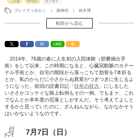
ことば
からだ
エッセイ
ブレイディみかこ
南伸坊
柏木博
初回から読む
B!
LINE
2014年、76歳の春に人生初の入院体験（胆嚢摘出手
術）をして以来、この時期になると、心臓冠動脈のカテー
テル手術とか、自宅の階段から落っこちて肋骨を7本折る
とか、私のからだに小さからぬ異変がつぎつぎに生じるよ
うになった。前回の読書日記「
往年の目力
」にしるした、
いささかコッケイな路上転倒もその一例。でもまァ、これ
でなんとか本年度の厄落としがすんだ。そう考えてよしと
するかと思っていたのに、ざんねんながら、なかなかそう
はいかないようなのです。
7月7日（日）