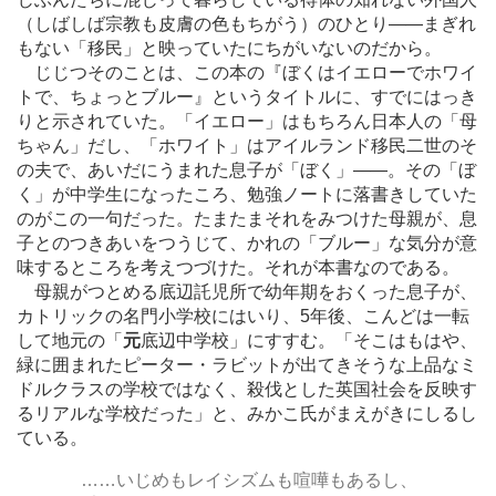
（しばしば宗教も皮膚の色もちがう）のひとり
―
―まぎれ
もない「移民」と映っていたにちがいないのだから。
じじつそのことは、この本の『ぼくはイエローでホワイ
トで、ちょっとブルー』というタイトルに、すでにはっき
りと示されていた。「イエロー」はもちろん日本人の「母
ちゃん」だし、「ホワイト」はアイルランド移民二世のそ
の夫で、あいだにうまれた息子が「ぼく」
―
―。その「ぼ
く」が中学生になったころ、勉強ノートに落書きしていた
のがこの一句だった。たまたまそれをみつけた母親が、息
子とのつきあいをつうじて、かれの「ブルー」な気分が意
味するところを考えつづけた。それが本書なのである。
母親がつとめる底辺託児所で幼年期をおくった息子が、
カトリックの名門小学校にはいり、5年後、こんどは一転
して地元の「
元
底辺中学校」にすすむ。「そこはもはや、
緑に囲まれたピーター・ラビットが出てきそうな上品なミ
ドルクラスの学校ではなく、殺伐とした英国社会を反映す
るリアルな学校だった」と、みかこ氏がまえがきにしるし
ている。
…
…いじめもレイシズムも喧嘩もあるし、