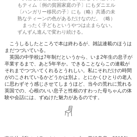
もティム〔例の貧困家庭の子〕にもダニエル
〔ハンガリー移民の子〕にも（略）共通の未
熟なティーンの色があるだけなのだ。（略）
まったく子どもというやつは止まらない。
ずんずん進んで変わり続ける。
こうしるしたところで本は終わるが、雑誌連載のほうは
まだつづいている。
英国の中学校は7年制だというから、いま2年生の息子が
卒業するまで、あと5年半か。できることならこの連載が
それまでつづいてくれるとうれしい。私にそれだけの時間
がのこされているかどうかは別よ。とにかくひとりの老人
に思わずそう感じさせてしまうほど、当今の荒れに荒れる
英国での、心根のいい息子と性根のすわった母ちゃんの体
験や会話には、ずぬけた魅力があるのです。