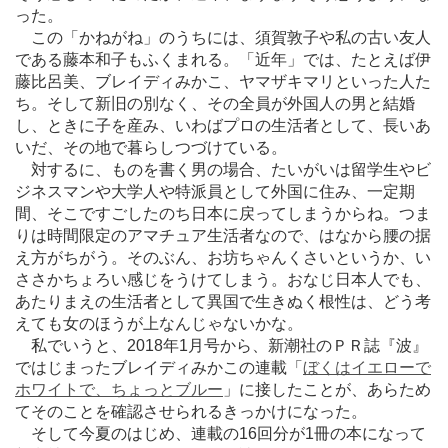
った。
この「かねがね」のうちには、須賀敦子や私の古い友人
である藤本和子もふくまれる。「近年」では、たとえば伊
藤比呂美、ブレイディみかこ、ヤマザキマリといった人た
ち。そして新旧の別なく、その全員が外国人の男と結婚
し、ときに子を産み、いわばプロの生活者として、長いあ
いだ、その地で暮らしつづけている。
対するに、ものを書く男の場合、たいがいは留学生やビ
ジネスマンや大学人や特派員として外国に住み、一定期
間、そこですごしたのち日本に戻ってしまうからね。つま
りは時間限定のアマチュア生活者なので、はなから腰の据
え方がちがう。そのぶん、お坊ちゃんくさいというか、い
ささかちょろい感じをうけてしまう。おなじ日本人でも、
あたりまえの生活者として異国で生きぬく根性は、どう考
えても女のほうが上なんじゃないかな。
私でいうと、2018年1月号から、新潮社のＰＲ誌『波』
ではじまったブレイディみかこの連載「
ぼくはイエローで
ホワイトで、ちょっとブルー
」に接したことが、あらため
てそのことを確認させられるきっかけになった。
そして今夏のはじめ、連載の16回分が1冊の本になって