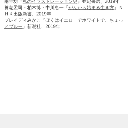
南伸坊『
私のイラストレーション史
』亜紀書房、2019年
養老孟司・柏木博・中川恵一『
がんから始まる生き方
』Ｎ
ＨＫ出版新書、2019年
ブレイディみかこ『
ぼくはイエローでホワイトで、ちょっ
とブルー
』新潮社、2019年