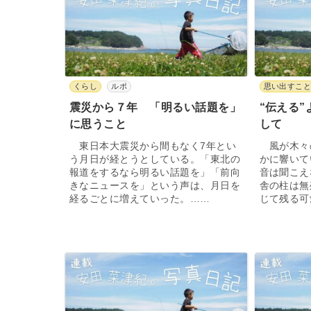
くらし
ルポ
思い出すこ
震災から７年 「明るい話題を」
“伝える”
に思うこと
して
東日本大震災から間もなく7年とい
風が木々
う月日が経とうとしている。「東北の
かに響いて
報道をするなら明るい話題を」「前向
音は聞こえ
きなニュースを」という声は、月日を
舎の柱は無
経るごとに増えていった。……
じて残る可