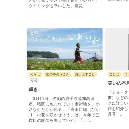
という驚く早さで事が進んでいった。
タイミングも幸いした。震災……
くらし
世の中のうごき
思い出すこと
ことば
く
ルポ
笑いの不
輝き
『ジョーク
書）などの
3月11日、夕刻の岩手県陸前高田
クに詳しい
市。暗闇に包まれていく市街地を、小
作を紹介し
さな灯たちが彩る。「高田に輝（ひか
月号）。 
り）の花を咲かせよう」は、今年で三
度目の開催を迎えていた。「……