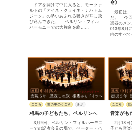
命》
ドアを開けて中に入ると、モーツァ
ルトの「アイネ・クライネ・ナハトム
最初は、
ジーク」の勢いあふれる響きが耳に飛
だ。 今回
び込んできた。 ベルリン・フィル
楽器のメン
ハーモニーでの大舞台を終……
013年8
内のすべて
こころ
世の中のうごき
ルポ
こころ
世
相馬の子どもたち、ベルリンへ
音楽がも
3月9日、ベルリン・フィルハーモニ
2月13日
ーでの記者会見の場で、ペーター・ハ
子ども音楽