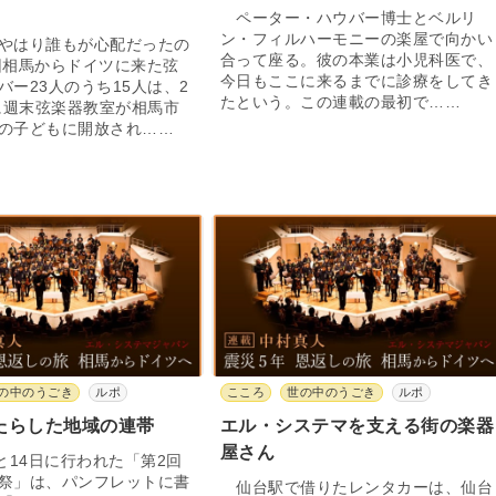
ペーター・ハウバー博士とベルリ
ン・フィルハーモニーの楽屋で向かい
やはり誰もが心配だったの
合って座る。彼の本業は小児科医で、
相馬からドイツに来た弦
今日もここに来るまでに診療をしてき
バー23人のうち15人は、2
たという。この連載の最初で……
月に週末弦楽器教室が相馬市
の子どもに開放され……
の中のうごき
ルポ
こころ
世の中のうごき
ルポ
たらした地域の連帯
エル・システマを支える街の楽器
屋さん
と14日に行われた「第2回
祭」は、パンフレットに書
仙台駅で借りたレンタカーは、仙台