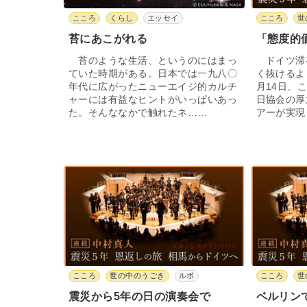
こころ
くらし
エッセイ
こころ
世
苔にあこがれる
「態度的
苔のような生活、というのにはまっ
ドイツ滞
ていた時期がある。日本では一九八〇
く抜けるよ
年代に広がったニューエイジ的カルチ
月14日、
ャーには有益なヒントがいっぱいあっ
日協会の厚
た。そんななかで触れたネ……
アーが実現
こころ
世の中のうごき
ルポ
こころ
世
震災から5年の日の演奏会で
ベルリン