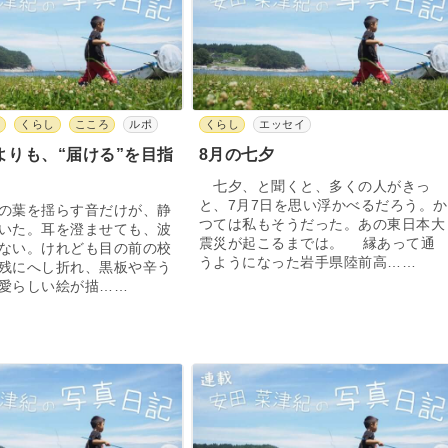
と
くらし
こころ
ルポ
くらし
エッセイ
よりも、“届ける”を目指
8月の七夕
七夕、と聞くと、多くの人がきっ
と、7月7日を思い浮かべるだろう。か
の葉を揺らす音だけが、静
つては私もそうだった。あの東日本大
いた。耳を澄ませても、波
震災が起こるまでは。 縁あって通
ない。けれども目の前の校
うようになった岩手県陸前高……
残にへし折れ、黒板や辛う
愛らしい絵が描……