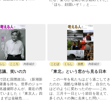
「ほら、顔固いぞ！」と……
らし
こころ
内容紹介
ことば
くらし
自然
内容紹介
思議、笑いの力
「東北」という窓から見る日本
で読む国際政治』（新潮新
この一年を私たちはどう過ごしてき
著書を持ち、世界のジョー
たのか。過酷な体験を経て、自分たち
名越健郎さんが、最近の秀
はどのように変わったのか――これ
ていました（『東京人』四
は、三月十一日という節目を迎えて、
まずは金融危……
多くの人々の胸に去来した問い……