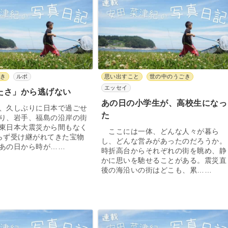
ごき
ルポ
思い出すこと
世の中のうごき
エッセイ
たさ」から逃げない
あの日の小学生が、高校生になっ
、久しぶりに日本で過ごせ
た
り、岩手、福島の沿岸の街
東日本大震災から間もなく
ここには一体、どんな人々が暮ら
らず受け継がれてきた宝物
し、どんな営みがあったのだろうか。
あの日から時が……
時折高台からそれぞれの街を眺め、静
かに思いを馳せることがある。震災直
後の海沿いの街はどこも、累……