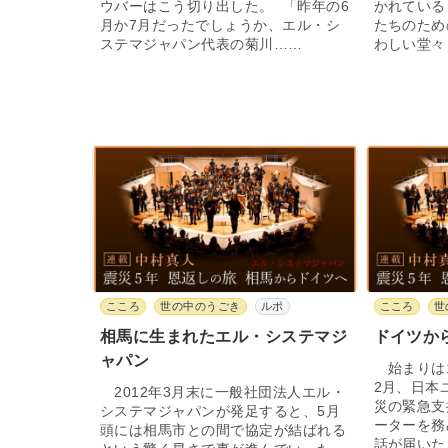
ウバーはこう切り出した。 「昨年の6
かれている
月か7月だったでしょうか、エル・シ
たちのため
ステマジャパン代表の菊川……
わしい堂々
こころ
世の中のうごき
ルポ
こころ
世
相馬に生まれたエル・システマジ
ドイツか
ャパン
始まりは1
2月、日本
2012年3月末に一般社団法人エル・
災の緊急支
システマジャパンが発足すると、5月
ーターを務
頭には相馬市との間で協定が結ばれる
話が届いた