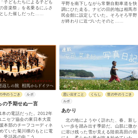
「子どもたちによる子ども
平野を南下しながら常磐自動車道を快
の音楽祭」を名乗るにふさ
調にひた走る。ナビの目的地は相馬市
とした催しだった……
民会館に設定していた。そろそろ平野
が終わりに近づいたそのと……
の中のうごき
ルポ
思い出すこと
くらし
世の中のうごき
ルポ
らの予期せぬ一言
あかり
本の電話だった。2012年
ユニセフ協会の東日本大震
北の地にようやく訪れた、春。新し
援本部のチーフコーディネ
い一歩を踏み出す季節だ。山肌に微か
めていた菊川穣のもとに電
に溶け残った雪が見える陸前高田の街
。受話器の向こう……
にも、柔らかな風が吹き始めていた。