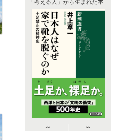
「考える人」から生まれた本
<<
>>