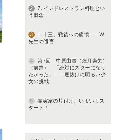
7. インドレストラン料理とい
う概念
二十三、戦後への痛憤――W
先生の遺言
第7回 中原由貴（煌月爽矢）
（前篇） 「絶対にスターになり
たかった」――底抜けに明るい少
女の挑戦
義実家の片付け、いよいよス
タート！