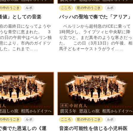
の中のうごき
ルポ
こころ
世の中のうごき
ルポ
価値」としての音楽
バッハの聖地で奏でた「アリア」
在の最終日になってようや
ベルリンから超特急のICEに乗って
うな青空に恵まれた。 3
1時間少し、ライプツィヒ中央駅に降
この日の午前中はベルリン独
り立つと、まだ真冬のような寒さだっ
意により、市内のガイドツ
た。 この日（3月13日）の午後、相
した。これまで……
馬子どもオーケストラがライ……
の中のうごき
ルポ
こころ
世の中のうごき
ルポ
で奏でた恩返しの《運
音楽の可能性を信じる小児科医