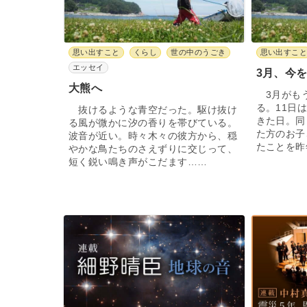
思い出すこと
くらし
世の中のうごき
思い出すこ
エッセイ
3月、今
大熊へ
3月がも
る。11日
抜けるような青空だった。駆け抜け
きた日。同
る風が微かに汐の香りを帯びている。
た方のお子
波音が近い。時々木々の彼方から、穏
たことを昨
やかな鳥たちのさえずりに交じって、
短く鋭い鳴き声がこだます……