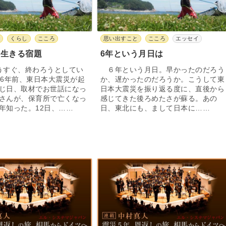
と
くらし
こころ
思い出すこと
こころ
エッセイ
を生きる宿題
6年という月日は
うすぐ、終わろうとしてい
６年という月日。早かったのだろう
は6年前、東日本大震災が起
か、遅かったのだろうか。こうして東
じ日、取材でお世話になっ
日本大震災を振り返る度に、直後から
さんが、保育所で亡くなっ
感じてきた後ろめたさが蘇る。あの
年知った。12日、……
日、東北にも、まして日本に……