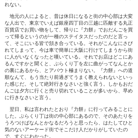
れない。
地元の人によると、昔は休日になると街の中心部は大変
な人出で、東京でいえば銀座四丁目の三越に匹敵する丸正
百貨店でお買い物をして、帰りに『力餅』でおだんごを買
って帰るというのが一種のステイタスだったのだと言っ
て、そこにいる皆で頷き合っている。それがこんなにさび
れてしまって、今は車で簡単に大阪に行けてしまうから街
に人がいなくなったと嘆いている。それでお店はどこにあ
るんですかと聞くと、ぶらくり丁を左に曲がってなんとか
の裏にあるから、とアバウト極まりない。『力餅』への道
順なんて、もう当たり前過ぎてうまく教えられないといっ
た感じだ。そして絶対行きなさいと強く言う。しかもおだ
んごは夕方に行くと売り切れていることが多いから、早め
に行きなさいと言う。
翌日、私は言われたとおり『力餅』に行ってみることに
した。ぶらくり丁は街の中心部にあるので、そのあたりを
うろつけばなんとかなるだろうと思ったら、はたしてひと
気のないアーケード街でそこだけ人だかりがしていたの
で、すぐにわかった。