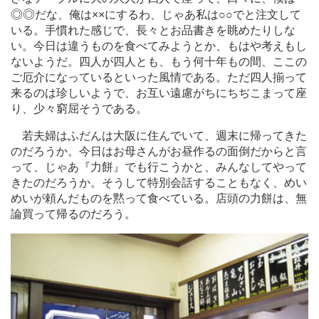
◎◎
だな、俺は××にするわ、じゃあ私は○○でと注文して
いる。手慣れた感じで、長々とお品書きを眺めたりしな
い。今日は違うものを食べてみようとか、もはや考えもし
ないようだ。四人が四人とも、もう何十年もの間、ここの
ご厄介になっているといった風情である。ただ四人揃って
来るのは珍しいようで、お互い遠慮がちにちぢこまって座
り、少々窮屈そうである。
若夫婦はふだんは大阪に住んでいて、週末に帰ってきた
のだろうか。今日はお母さんがお昼作るの面倒だからと言
って、じゃあ『力餅』でも行こうかと、みんなしてやって
きたのだろうか。そうして特別会話することもなく、めい
めいが頼んだものを黙って食べている。店頭の力餅は、無
論買って帰るのだろう。