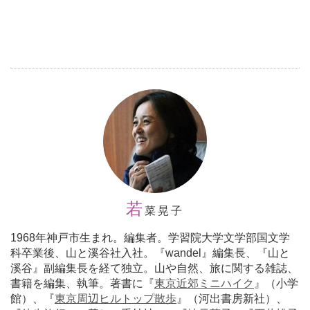
若
菜晃子
1968年神戸市生まれ。編集者。学習院大学文学部国文学
科卒業後、山と溪谷社入社。『wandel』編集長、『山と
溪谷』副編集長を経て独立。山や自然、旅に関する雑誌、
書籍を編集、執筆。著書に『
東京近郊ミニハイク
』（小学
館）、『
東京周辺ヒルトップ散歩
』（河出書房新社）、