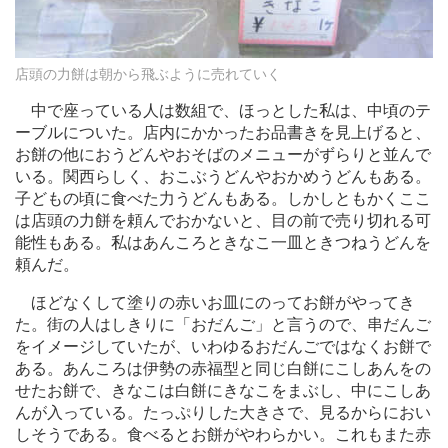
店頭の力餅は朝から飛ぶように売れていく
中で座っている人は数組で、ほっとした私は、中頃のテ
ーブルについた。店内にかかったお品書きを見上げると、
お餅の他におうどんやおそばのメニューがずらりと並んで
いる。関西らしく、おこぶうどんやおかめうどんもある。
子どもの頃に食べた力うどんもある。しかしともかくここ
は店頭の力餅を頼んでおかないと、目の前で売り切れる可
能性もある。私はあんころときなこ一皿ときつねうどんを
頼んだ。
ほどなくして塗りの赤いお皿にのってお餅がやってき
た。街の人はしきりに「おだんご」と言うので、串だんご
をイメージしていたが、いわゆるおだんごではなくお餅で
ある。あんころは伊勢の赤福型と同じ白餅にこしあんをの
せたお餅で、きなこは白餅にきなこをまぶし、中にこしあ
んが入っている。たっぷりした大きさで、見るからにおい
しそうである。食べるとお餅がやわらかい。これもまた赤