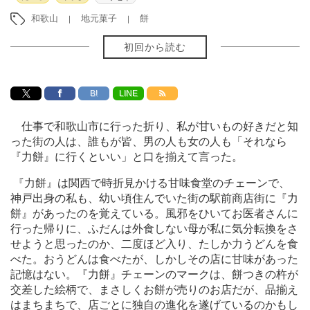
和歌山
地元菓子
餅
初回から読む
B!
LINE
仕事で和歌山市に行った折り、私が甘いもの好きだと知
った街の人は、誰もが皆、男の人も女の人も「それなら
『力餅』に行くといい」と口を揃えて言った。
『力餅』は関西で時折見かける甘味食堂のチェーンで、
神戸出身の私も、幼い頃住んでいた街の駅前商店街に『力
餅』があったのを覚えている。風邪をひいてお医者さんに
行った帰りに、ふだんは外食しない母が私に気分転換をさ
せようと思ったのか、二度ほど入り、たしか力うどんを食
べた。おうどんは食べたが、しかしその店に甘味があった
記憶はない。『力餅』チェーンのマークは、餅つきの杵が
交差した絵柄で、まさしくお餅が売りのお店だが、品揃え
はまちまちで、店ごとに独自の進化を遂げているのかもし