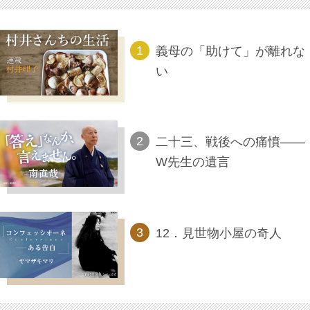
義母の「助けて」が離れな
い
二十三、戦後への痛憤――
W先生の遺言
12．見世物小屋の奇人