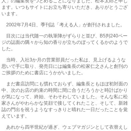
人」の編集長をつとめることになりました、松本太郎と申し
ます。いつもサイトにお立ち寄りいただき、ありがとうござ
います。
2002年7月4日、季刊誌「考える人」が創刊されました。
目次には当代随一の執筆陣がずらりと並び、B5判240ペー
ジの誌面の隅々から知の香りが立ちのぼってくるかのようで
した。
当時、入社3か月の営業部員だった私は、見上げるような
思いで手に取り、発売日には編集長の松家仁之さんと創刊の
ご挨拶のために書店にうかがいました。
まだ書店訪問にも慣れておらず、編集長ともほぼ初対面の
中、次のお店の約束の時間に間に合うだろうかと時計ばかり
が気になって、終始、そわそわしていました。そんな私に松
家さんがやわらかな笑顔で接してくれたこと、そして、新雑
誌の門出を祝うようなすっきりと晴れた一日だったことを覚
えています。
あれから四半世紀が過ぎ、ウェブマガジンとして衣替えし