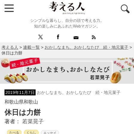
シンプルな暮らし、自分の頭で考える力。
知の楽しみにあふれたWebマガジン。
考える人
>
連載一覧
>
おかしなまち、おかしなたび 続・地元菓子
>
休日は力餅
2019年11月7日
おかしなまち、おかしなたび 続・地元菓子
和歌山県和歌山
休日は力餅
著者：
若菜晃子
たべる
くらし
エッセイ