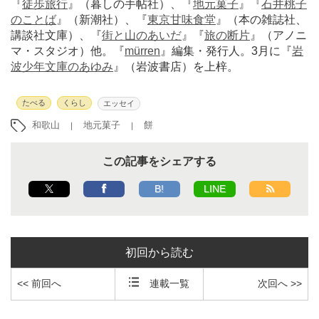
『
徒歩旅行
』（暮しの手帖社）、『
地元菓子
』『
石井桃子
のことば
』（新潮社）、『
東京甘味食堂
』（本の雑誌社、
講談社文庫）、『
街と山のあいだ
』『
旅の断片
』（アノニ
マ・スタジオ）他。『
mürren
』編集・発行人。3月に『
岩
波少年文庫のあゆみ
』（岩波書店）を上梓。
たべる
くらし
エッセイ
和歌山
地元菓子
餅
この記事をシェアする
B!
LINE
初回から読む
<< 前回へ
連載一覧
次回へ >>