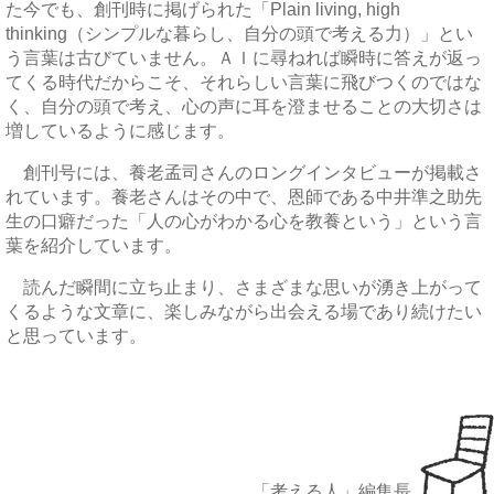
た今でも、創刊時に掲げられた「Plain living, high
thinking（シンプルな暮らし、自分の頭で考える力）」とい
う言葉は古びていません。ＡＩに尋ねれば瞬時に答えが返っ
てくる時代だからこそ、それらしい言葉に飛びつくのではな
く、自分の頭で考え、心の声に耳を澄ませることの大切さは
増しているように感じます。
創刊号には、養老孟司さんのロングインタビューが掲載さ
れています。養老さんはその中で、恩師である中井準之助先
生の口癖だった「人の心がわかる心を教養という」という言
葉を紹介しています。
読んだ瞬間に立ち止まり、さまざまな思いが湧き上がって
くるような文章に、楽しみながら出会える場であり続けたい
と思っています。
「考える人」編集長