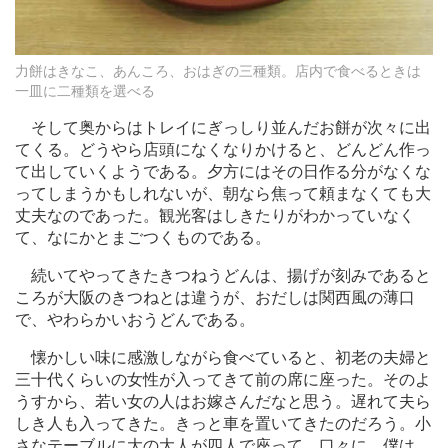
力餅はきなこ、あんころ、おはぎの三種類。店内で食べるときは
一皿に二種類を選べる
そして奥からはトレイにぎっしり並んだお餅が次々に出
てくる。どうやら店頭になくなりかけると、どんどん作っ
て出していくようである。夕方にはその日作る分がなくな
ってしまうかもしれないが、朝なら焦って頼まなくても大
丈夫なのであった。観光客はしきたりがわかっていなく
て、なにかとまごつくものである。
続いてやってきたきつねうどんは、揚げが刻みであると
ころが大阪のきつねとは違うが、おだしは関西風の薄口
で、やわらかいおうどんである。
懐かしい味に感激しながら食べていると、初老の夫婦と
三十代くらいの女性が入ってきて前の席に座った。そのよ
うすから、若い女の人はお嫁さんだなと思う。遅れて夫ら
しき人も入ってきた。きっと車を置いてきたのだろう。小
さなテーブルに大の大人が四人で座って、口々に、僕は