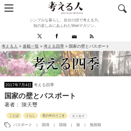
シンプルな暮らし、自分の頭で考える力。
知の楽しみにあふれたWebマガジン。
考える人
>
連載一覧
>
考える四季
>
国家の壁とパスポート
2017年7月4日
考える四季
国家の壁とパスポート
著者：
陳天璽
ことば
くらし
世の中のうごき
エッセイ
パスポート
国境
国籍
旅
無国籍