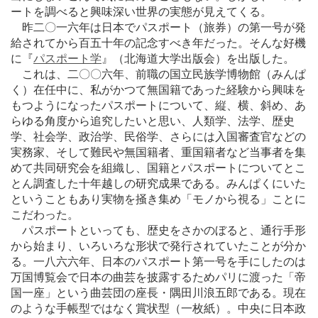
ートを調べると興味深い世界の実態が見えてくる。
昨二〇一六年は日本でパスポート（旅券）の第一号が発
給されてから百五十年の記念すべき年だった。そんな好機
に『
パスポート学
』（北海道大学出版会）を出版した。
これは、二〇〇六年、前職の国立民族学博物館（みんぱ
く）在任中に、私がかつて無国籍であった経験から興味を
もつようになったパスポートについて、縦、横、斜め、あ
らゆる角度から追究したいと思い、人類学、法学、歴史
学、社会学、政治学、民俗学、さらには入国審査官などの
実務家、そして難民や無国籍者、重国籍者など当事者を集
めて共同研究会を組織し、国籍とパスポートについてとこ
とん調査した十年越しの研究成果である。みんぱくにいた
ということもあり実物を掻き集め「モノから視る」ことに
こだわった。
パスポートといっても、歴史をさかのぼると、通行手形
から始まり、いろいろな形状で発行されていたことが分か
る。一八六六年、日本のパスポート第一号を手にしたのは
万国博覧会で日本の曲芸を披露するためパリに渡った「帝
国一座」という曲芸団の座長・隅田川浪五郎である。現在
のような手帳型ではなく賞状型（一枚紙）。中央に日本政