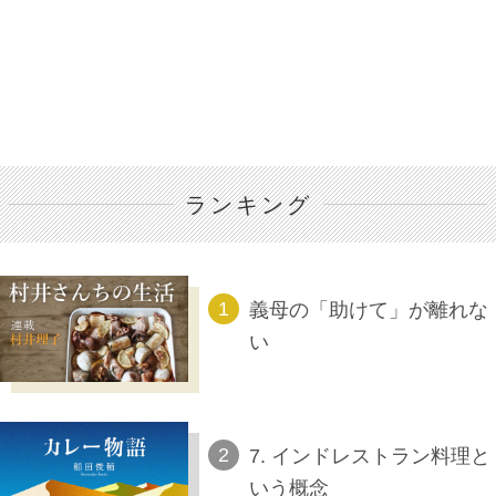
ランキング
義母の「助けて」が離れな
い
7. インドレストラン料理と
いう概念