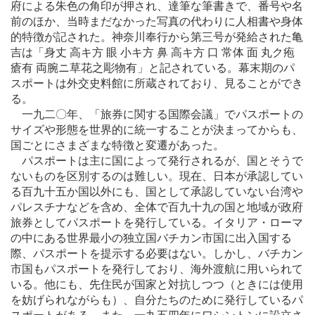
府による朱色の角印が押され、達筆な筆書きで、番号や名
前のほか、当時まだなかった写真の代わりに人相書や身体
的特徴が記された。神奈川奉行から第三号が発給された亀
吉は「身丈 高キ方 眼 小キ方 鼻 高キ方 口 常体 面 丸ク疱
瘡有 両腕ニ草花之彫物有」と記されている。幕末期のパ
スポートは外交史料館に所蔵されており、見ることができ
る。
一九二〇年、「旅券に関する国際会議」でパスポートの
サイズや形態を世界的に統一することが決まってからも、
国ごとにさまざまな特徴と変遷があった。
パスポートは主に国によって発行されるが、国とそうで
ないものを区別するのは難しい。現在、日本が承認してい
る百九十五か国以外にも、国として承認していない台湾や
パレスチナなどを含め、全体で百九十九の国と地域が政府
旅券としてパスポートを発行している。イタリア・ローマ
の中にある世界最小の独立国バチカン市国に出入国する
際、パスポートを提示する必要はない。しかし、バチカン
市国もパスポートを発行しており、海外渡航に用いられて
いる。他にも、先住民が国家と対抗しつつ（ときには使用
を妨げられながらも）、自分たちのために発行しているパ