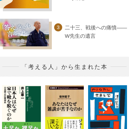
二十三、戦後への痛憤――
W先生の遺言
「考える人」から生まれた本