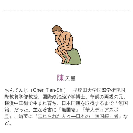
陳
天璽
ちんてんじ（Chen Tien-Shi） 早稲田大学国際学術院国
際教養学部教授。国際政治経済学博士。華僑の両親の元、
横浜中華街で生まれ育ち、日本国籍を取得するまで「無国
籍」だった。主な著書に『無国籍』『
華人ディアスポ
ラ
』、編著に『
忘れられた人々―日本の「無国籍」者
』な
ど。