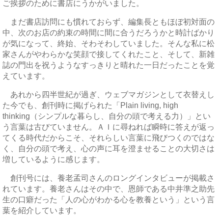
ご挨拶のために書店にうかがいました。
まだ書店訪問にも慣れておらず、編集長ともほぼ初対面の
中、次のお店の約束の時間に間に合うだろうかと時計ばかり
が気になって、終始、そわそわしていました。そんな私に松
家さんがやわらかな笑顔で接してくれたこと、そして、新雑
誌の門出を祝うようなすっきりと晴れた一日だったことを覚
えています。
あれから四半世紀が過ぎ、ウェブマガジンとして衣替えし
た今でも、創刊時に掲げられた「Plain living, high
thinking（シンプルな暮らし、自分の頭で考える力）」とい
う言葉は古びていません。ＡＩに尋ねれば瞬時に答えが返っ
てくる時代だからこそ、それらしい言葉に飛びつくのではな
く、自分の頭で考え、心の声に耳を澄ませることの大切さは
増しているように感じます。
創刊号には、養老孟司さんのロングインタビューが掲載さ
れています。養老さんはその中で、恩師である中井準之助先
生の口癖だった「人の心がわかる心を教養という」という言
葉を紹介しています。