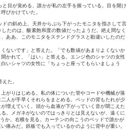
っと目が覚める。誰かが私の左手を握っている。目を開け
に呼びかけていた。
ッドの斜め上、天井からぶら下がったモニタを指さして言
さしたのは、酸素飽和度の数値だったようだ。絶え間なく
ら、ああ、このモニタをステンドグラスと勘違いしたのだ
くないです」と答えた。「でも数値があまりよくないか
と聞かれて、「はい」と答える。エンジ色のシャツの女性
た白いシャツの女性に「ちょっと座ってもらいましょう
答えた。
上がりはじめる。私の体についた管やコードや機械が落
性二人が手早くそれらをまとめる。ベッドの背もたれが少
量が増えていく。頭から血液が下がっていく音が聞こえた
見る。メガネがないのではっきりとは見えないが、遠くに
ろうか。右横を見る。カーテンの向こうのベッドで誰かが
重い痛みだ。鉄板でも入っているかのように背中が重い。