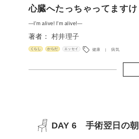
心臓へたっちゃってますけ
―I’m alive! I’m alive!―
著者：
村井理子
くらし
からだ
エッセイ
健康
病気
DAY 6 手術翌日の朝