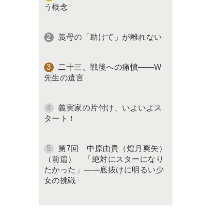
う概念
義母の「助けて」が離れない
二十三、戦後への痛憤――W
先生の遺言
義実家の片付け、いよいよス
タート！
第7回 中原由貴（煌月爽矢）
（前篇） 「絶対にスターになり
たかった」――底抜けに明るい少
女の挑戦