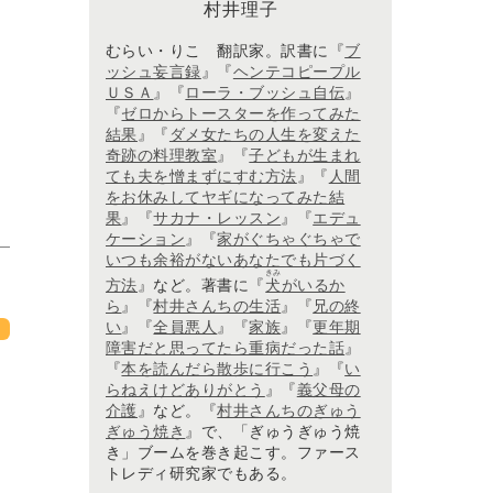
村井理子
むらい・りこ 翻訳家。訳書に『
ブ
ッシュ妄言録
』『
ヘンテコピープル
ＵＳＡ
』『
ローラ・ブッシュ自伝
』
『
ゼロからトースターを作ってみた
結果
』『
ダメ女たちの人生を変えた
奇跡の料理教室
』『
子どもが生まれ
ても夫を憎まずにすむ方法
』『
人間
をお休みしてヤギになってみた結
果
』『
サカナ・レッスン
』『
エデュ
ケーション
』『
家がぐちゃぐちゃで
いつも余裕がないあなたでも片づく
きみ
方法
』など。著書に『
犬
がいるか
ら
』『
村井さんちの生活
』『
兄の終
い
』『
全員悪人
』『
家族
』『
更年期
障害だと思ってたら重病だった話
』
『
本を読んだら散歩に行こう
』『
い
らねえけどありがとう
』『
義父母の
介護
』など。『
村井さんちのぎゅう
ぎゅう焼き
』で、「ぎゅうぎゅう焼
き」ブームを巻き起こす。ファース
トレディ研究家でもある。