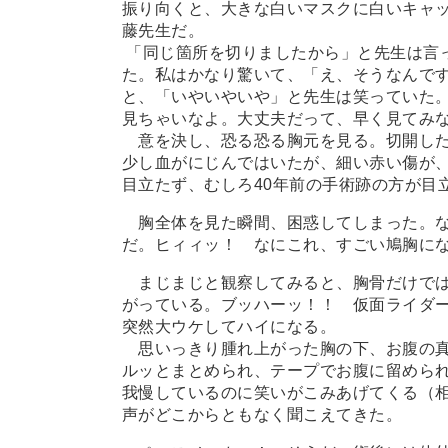
振り向くと、大きな白いマスクに白いキャ
藤先生だ。
「同じ箇所を切りましたから」と先生は言っ
た。私はかなり驚いて、「え、そうなんで
と、「いやいやいや」と先生は笑っていた
見ちゃいなよ。大丈夫だって、早く見てみ
意を決し、恐る恐る胸元を見る。切開した
少し血がにじんではいたが、細い赤い傷が
目立たず、むしろ40年前の手術跡の方が目
胸全体を見た瞬間、困惑してしまった。
だ。ヒィィッ！ なにこれ、すごい鳩胸に
まじまじと観察してみると、胸骨だけでは
がっている。ブッハーッ！！ 仮面ライダ
突然大ウケしてハイになる。
思いっきり腫れ上がった胸の下、お腹の真
ルッとまとめられ、テープでお腹に留めら
我慢しているのに笑いがこみあげてくる（
声がどこからともなく聞こえてきた。