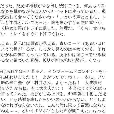
うだった。絶えず機械が音を出し続けている。何人もの看
んな姿を眺めながらぼんやりとベッドに座っていると、私
元気出して食べてくださいね～！」という声とともに、ト
プルと牛乳とパンであった。腕を動かすと猛烈に重いが、
らく眺めて再びトレイに戻した。無理だ。「あら、食べら
言い、トレイをすぐに下げてくれた。
える。足元には尿管が見える。青いコード（あるいはヒ
るような気がするが、しっかり見るのはやめておく。それ
何かが私の体にくっついている、あるいは刺さっている様
るなと気づいた直後、ICUがざわざわと騒がしくなっ
かけられてはっと見ると、インフォームドコンセントをし
事に終わりましたよ！ よかったですね！」。次に、いつ
刀医の浅井先生が「村井さん、よかったね！ 大成功だ
復できたからね。もう大丈夫だよ！ 本当によくがんばっ
言ってくれた。喜びがこみ上げる。40年前に手術した場
しい。どう感謝を表したらいいのかわからない。どうしよ
べなければならないのに、こんな時に限って言葉にならな
すねえ
…
…」というボソボソとした声が聞こえた。はっと