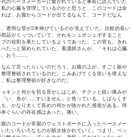
式のペースメーカーに繋がれていると事前に読んでいた
に私の心臓を管理しているのかと思うと、このコードは命
ければ、お腹からコードが出てるなんて、コードだなん
、透明な管が2本伸びているのが見えていた。比較的長い
の部品がくっついていて、それをシュポシュポすること
ンプの役割を果たしているようであった。この管も、きれ
にぺたっと留められていた。看護師さんが、「それは心臓
お、おう
…
…。
なんて言ったらいいのだろう、お腹の上が、すごく賑や
と整理整頓されているのだ。こみあげてくる笑いを堪えな
う。私は整理整頓が好きなのだ。
ョキンと何かを切る音がしはじめ、チクッと鋭い痛みが
、「い、糸が
…
…すいません」と焦っている。しばらくす
れも、かなり太くて長めの何かが抜かれた感覚がある。何
の串ぐらいの存在感はあった。痛い。
腹のコードが革製のウェストポーチに入ったペースメー
ていたいろいろなものが順次抜かれていく。つまり、ベッ