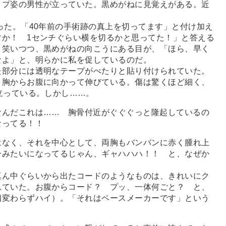
ップ姿の男性が立っていた。黒めがねに見覚えがある。近
た。「40年前の手術跡の真上を切ってます」と付け加え
すか！ 1センチぐらい横を切るかと思ってた！」と答える
。笑いつつ、黒めがねの向こうにある目が、「ほら、早く
なよ」と、明らかに私を促しているのだ。
部分には透明なテープがべたりと貼り付けられていた。
、胸からお腹に向かって伸びている。傷は驚くほど細く、
立っている。しかし
…
…。
なんだこれは
…
… 胸骨付近がぐぐぐっと隆起しているの
なってる！！
なく、それを中心として、両胸もバンバンに赤く腫れ上
ーみたいになってるじゃん、ギャハハハ！！ と、なぜか
ん中ぐらいから出たコードのようなものは、きれいにク
れていた。お腹からコード？ プッ、一体何ごと？ と、
相変わらずハイ）。「それはペースメーカーです」という