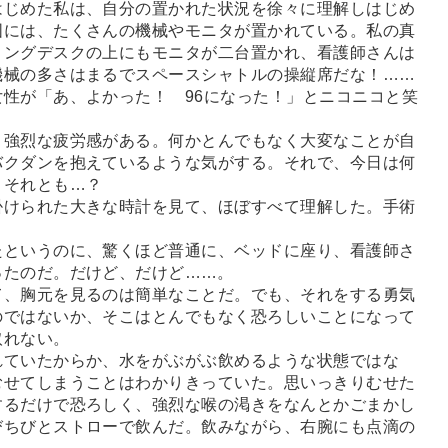
じめた私は、自分の置かれた状況を徐々に理解しはじめ
囲には、たくさんの機械やモニタが置かれている。私の真
ィングデスクの上にもモニタが二台置かれ、看護師さんは
機械の多さはまるでスペースシャトルの操縦席だな！
…
…
性が「あ、よかった！ 96になった！」とニコニコと笑
強烈な疲労感がある。何かとんでもなく大変なことが自
バクダンを抱えているような気がする。それで、今日は何
？ それとも…？
けられた大きな時計を見て、ほぼすべて理解した。手術
というのに、驚くほど普通に、ベッドに座り、看護師さ
ったのだ。だけど、だけど
…
…。
、胸元を見るのは簡単なことだ。でも、それをする勇気
のではないか、そこはとんでもなく恐ろしいことになって
取れない。
ていたからか、水をがぶがぶ飲めるような状態ではな
むせてしまうことはわかりきっていた。思いっきりむせた
するだけで恐ろしく、強烈な喉の渇きをなんとかごまかし
びちびとストローで飲んだ。飲みながら、右腕にも点滴の