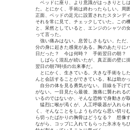
ベッドに座り、より意識がはっきりとしは
た。とにかく、手術は終わったらしい。周
正面、ベッドの足元に設置されたスタンデ
それを常に見て、チェックしていた。この
と、呆然としていると、エンジのシャツの女
って言った。
強い痛みはない。息苦しさもない。ただ、
分の身に起きた感覚がある。胸のあたりに
日だった？ 今は何時？ 手術翌日の朝
しばらく混乱が続いたが、真正面の壁に掛
翌日の朝7時頃の出来事だ。
とにかく、生きている。大きな手術をした
んと会話することができている。私は助か
自分の体を見る勇気がない。目線を下げて
がない。一目見たら最後、激痛に襲われる
いるのではないか、そんな恐怖で身動きが
猛烈に喉が渇くが、人工呼吸器が入れられ
く、そんなことをしようものなら思い切り
ら切ったばかりの胸骨はどうなる？ 想像
ながら、コップに入れてもらった氷水をち