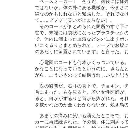
ペースメーカー！ そうだ、術後には体外
ではないか。体の外にある機械が、今まさ
綱なのかもしれないと緊張した。それでな
て
…
…プププ（笑いが止まらない）。
そのコードがまとめられた箇所のすぐ下に
管で、末端には袋状になったプラスチック
で、体内に溜まった血液などを外に出すポ
いにくるりとまとめられて、テープでお腹
のあたりに留置されています」と言った。
心電図のコードも何本かくっついている。
かなことになっているというのに、きちん
がら、こういうのって結構うれしいなと思
次の瞬間だ。右耳の真下で、チョキン、チ
首に走った。右を見ると、若い女性医師が
ると、何かがずるりと首から抜かれた。そ
を抜かれたのか全くわからないが、焼き鳥
あまりの痛みに笑いも消えたところで、お
カーに再接続された。その他、体に刺さっ