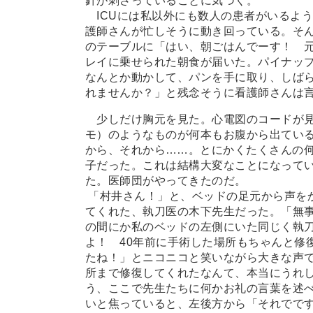
針が刺さっていることに気づく。
ICUには私以外にも数人の患者がいるよ
護師さんが忙しそうに動き回っている。そ
のテーブルに「はい、朝ごはんでーす！ 
レイに乗せられた朝食が届いた。パイナッ
なんとか動かして、パンを手に取り、しば
れませんか？」と残念そうに看護師さんは
少しだけ胸元を見た。心電図のコードが見
モ）のようなものが何本もお腹から出てい
から、それから
…
…。とにかくたくさんの
子だった。これは結構大変なことになってい
た。医師団がやってきたのだ。
「村井さん！」と、ベッドの足元から声を
てくれた、執刀医の木下先生だった。「無
の間にか私のベッドの左側にいた同じく執
よ！ 40年前に手術した場所もちゃんと修
たね！」とニコニコと笑いながら大きな声で
所まで修復してくれたなんて、本当にうれ
う、ここで先生たちに何かお礼の言葉を述
いと焦っていると、左後方から「それでで