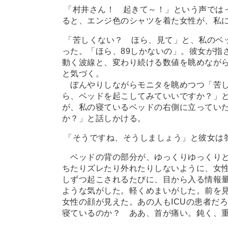
「村井さん！ 起きて～！」という声では
ると、エンジ色のシャツを着た女性が、私
「苦しくない？ ほら、見て」と、私のベ
った。「ほら、89しかないの」。彼女が指
動く波線と、変わり続ける数値を眺めなが
と気づく。
ぼんやりしながらモニタを眺めつつ「苦し
ら、ベッドを起こしてみていいですか？」
が、私の寝ているベッドの右側に立ってい
か？」と話しかける。
「そうですね、そうしましょう」と彼女は
ベッドの背の部分が、ゆっくりゆっくりと
ちたりズレたり外れたりしないように、女
しずつ起こされるたびに、目から入る情報
ような気がした。軽くめまいがした。前を
女性の顔が見えた。あの人もICUの患者だ
寝ているのか？ ああ、首が痛い。鈍く、