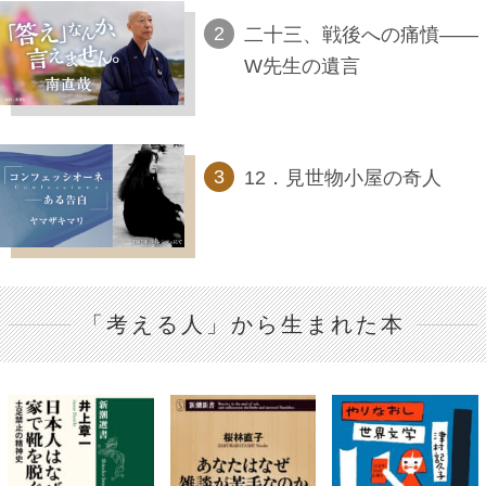
二十三、戦後への痛憤――
W先生の遺言
12．見世物小屋の奇人
「考える人」から生まれた本