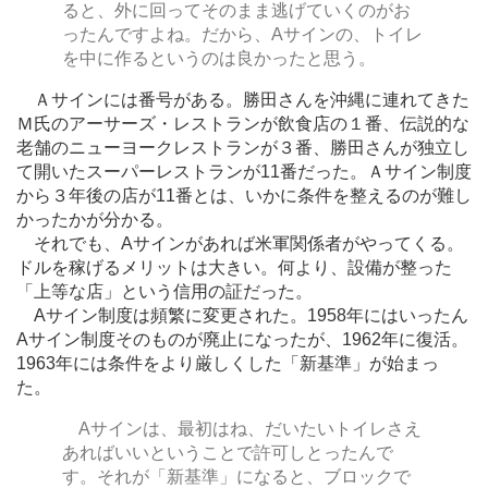
ると、外に回ってそのまま逃げていくのがお
ったんですよね。だから、Aサインの、トイレ
を中に作るというのは良かったと思う。
Ａサインには番号がある。勝田さんを沖縄に連れてきた
Ｍ氏のアーサーズ・レストランが飲食店の１番、伝説的な
老舗のニューヨークレストランが３番、勝田さんが独立し
て開いたスーパーレストランが11番だった。Ａサイン制度
から３年後の店が11番とは、いかに条件を整えるのが難し
かったかが分かる。
それでも、Aサインがあれば米軍関係者がやってくる。
ドルを稼げるメリットは大きい。何より、設備が整った
「上等な店」という信用の証だった。
Aサイン制度は頻繁に変更された。1958年にはいったん
Aサイン制度そのものが廃止になったが、1962年に復活。
1963年には条件をより厳しくした「新基準」が始まっ
た。
Aサインは、最初はね、だいたいトイレさえ
あればいいということで許可しとったんで
す。それが「新基準」になると、ブロックで