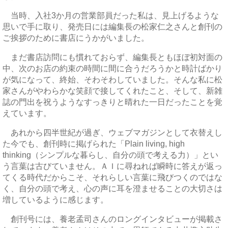
当時、入社3か月の営業部員だった私は、見上げるような
思いで手に取り、発売日には編集長の松家仁之さんと創刊の
ご挨拶のために書店にうかがいました。
まだ書店訪問にも慣れておらず、編集長ともほぼ初対面の
中、次のお店の約束の時間に間に合うだろうかと時計ばかり
が気になって、終始、そわそわしていました。そんな私に松
家さんがやわらかな笑顔で接してくれたこと、そして、新雑
誌の門出を祝うようなすっきりと晴れた一日だったことを覚
えています。
あれから四半世紀が過ぎ、ウェブマガジンとして衣替えし
た今でも、創刊時に掲げられた「Plain living, high
thinking（シンプルな暮らし、自分の頭で考える力）」とい
う言葉は古びていません。ＡＩに尋ねれば瞬時に答えが返っ
てくる時代だからこそ、それらしい言葉に飛びつくのではな
く、自分の頭で考え、心の声に耳を澄ませることの大切さは
増しているように感じます。
創刊号には、養老孟司さんのロングインタビューが掲載さ