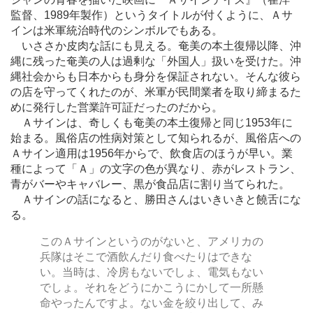
監督、1989年製作）というタイトルが付くように、Ａサ
インは米軍統治時代のシンボルでもある。
いささか皮肉な話にも見える。奄美の本土復帰以降、沖
縄に残った奄美の人は過剰な「外国人」扱いを受けた。沖
縄社会からも日本からも身分を保証されない。そんな彼ら
の店を守ってくれたのが、米軍が民間業者を取り締まるた
めに発行した営業許可証だったのだから。
Ａサインは、奇しくも奄美の本土復帰と同じ1953年に
始まる。風俗店の性病対策として知られるが、風俗店への
Ａサイン適用は1956年からで、飲食店のほうが早い。業
種によって「Ａ」の文字の色が異なり、赤がレストラン、
青がバーやキャバレー、黒が食品店に割り当てられた。
Ａサインの話になると、勝田さんはいきいきと饒舌にな
る。
このＡサインというのがないと、アメリカの
兵隊はそこで酒飲んだり食べたりはできな
い。当時は、冷房もないでしょ、電気もない
でしょ。それをどうにかこうにかして一所懸
命やったんですよ。ない金を絞り出して、み