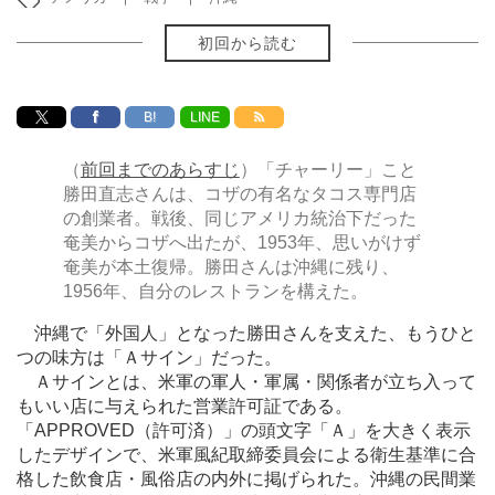
初回から読む
B!
LINE
（
前回までのあらすじ
）「チャーリー」こと
勝田直志さんは、コザの有名なタコス専門店
の創業者。戦後、同じアメリカ統治下だった
奄美からコザへ出たが、1953年、思いがけず
奄美が本土復帰。勝田さんは沖縄に残り、
1956年、自分のレストランを構えた。
沖縄で「外国人」となった勝田さんを支えた、もうひと
つの味方は「Ａサイン」だった。
Ａサインとは、米軍の軍人・軍属・関係者が立ち入って
もいい店に与えられた営業許可証である。
「APPROVED（許可済）」の頭文字「Ａ」を大きく表示
したデザインで、米軍風紀取締委員会による衛生基準に合
格した飲食店・風俗店の内外に掲げられた。沖縄の民間業