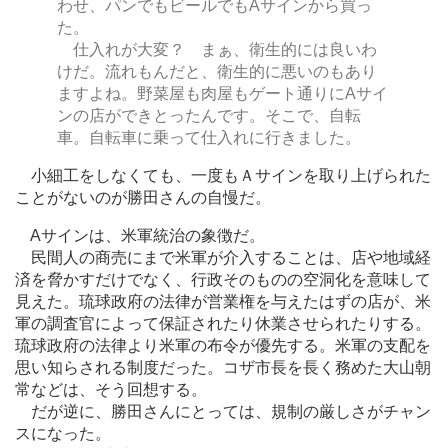
わせ、パンでもビールでもAサインから買っ
た。
仕入れが大変？ まぁ、衛生的には良いわ
けだ。流れもんだと、衛生的に悪いのもあり
ますよね。野菜屋も肉屋もゲート通りにAサイ
ンの店ができとったんです。そこで、自転
車。自転車に乗って仕入れに行きました。
小細工をしなくても、一度もＡサインを取り上げられた
ことがないのが勝田さんの自慢だ。
Aサインは、米軍統治の象徴だ。
民間人の商売にまで米軍が介入することは、店や地域経
済を脅かすだけでなく、行政そのものの空洞化を意味して
見えた。琉球政府の法律が営業権を与えたはずの店が、米
軍の調査官によって保証されたり休業させられたりする。
琉球政府の法律より米軍の布令が優先する。米軍の支配を
思い知らされる制度だった。コザ市長を長く務めた大山朝
常などは、そう回想する。
だが逆に、勝田さんにとっては、規制の厳しさがチャン
スになった。