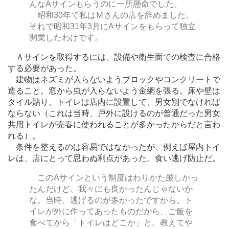
んなAサインもらうのに一所懸命でした。
昭和30年で私はＭさんの店を辞めました。
それで昭和31年3月にAサインをもらって独立
開業したわけです。
Ａサインを取得するには、設備や衛生面での検査に合格
する必要があった。
建物はネズミが入らないようブロックやコンクリートで
造ること。窓から虫が入らないよう金網を張る。床や壁は
タイル貼り。トイレは店内に設置して、男女別でなければ
ならない（これは当時、戸外に設けるのが普通だった男女
共用トイレが売春に使われることが多かったからだと言わ
れる）。
条件を整えるのは容易ではなかったが、例えば屋内トイ
レは、店にとって思わぬ利点があった。食い逃げ防止だ。
このAサインという制度はわりかた厳しかっ
たんだけど、我々にも良かったんじゃないか
な。当時、逃げるのが多かったですから。ト
イレが外に作ってあったものだから、ご飯を
食べてから「トイレはどこか」と。教えてや