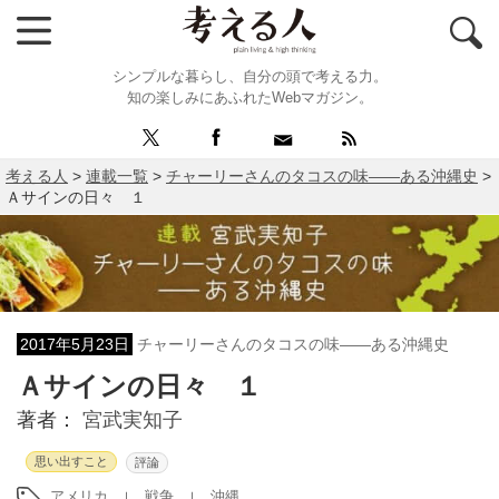
シンプルな暮らし、自分の頭で考える力。
知の楽しみにあふれたWebマガジン。
考える人
>
連載一覧
>
チャーリーさんのタコスの味――ある沖縄史
>
Ａサインの日々 １
2017年5月23日
チャーリーさんのタコスの味――ある沖縄史
Ａサインの日々 １
著者：
宮武実知子
思い出すこと
評論
アメリカ
戦争
沖縄