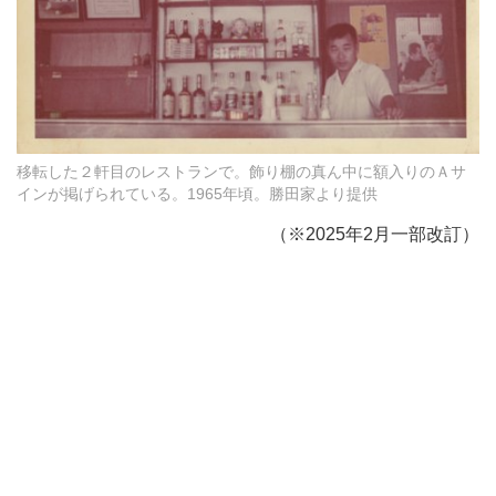
移転した２軒目のレストランで。飾り棚の真ん中に額入りのＡサ
インが掲げられている。1965年頃。勝田家より提供
（※2025年2月一部改訂）