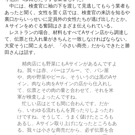
中には、検査官に袖の下を渡して見逃してもらう業者も
あったと聞く。女性を置く店では、検査官の来訪を知るや
裏口からいっせいに定員外の女性たちが逃げ出したとか。
Ａサインをめぐる奮闘はさまざま伝えられている。
レストランの場合、材料もすべてAサイン店から調達し
て、伝票と仕入れ量がきちんと一致しなければならない。
大変そうに聞こえるが、「小さい商売」だからできたと勝
田さんは話す。
精肉店にも野菜にもAサインがあるんですよ
ね。我々は赤、バーはブルー。で、パン屋
や、肉や野菜やビール、そういうのは黒のAサ
イン。肉なら肉をAサインの店から仕入れし
て、伝票とその肉の量と合わせて、それを米
軍が検査しよったんですね。
忙しい店はとても間に合わんです。だか
ら、いわゆる流れもんを買ったりしよったわ
けですね。そうして、うまく儲けたところも
あるし、Aサイン取り上げになったところもあ
る。我々は小さな商売だから、必ず伝票を合