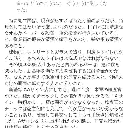
造ってどうのこうのと、そうとうに厳しくな
った。
特に衛生面は、現在からすれば当たり前のようだが、当
時としてはたいそう厳しいものだった。トイレには清潔な
タオルかペーパーを設置。店の掃除が行き届いているこ
と。従業員の服装が清潔で帽子をかぶり、髪や爪も清潔で
あること。
建物はコンクリートとガラスで造り、厨房やトイレはタ
イル貼り。もちろんトイレは水洗式でなければならない。
その頃1000軒以上あったと言われるバーは、急に数を
減らした。新基準を満たす店を改装するには資金がかか
る。なんとか整えて米軍相手の商売を続ける人と、沖縄人
向けの商売に転向する人とに分かれた。
新基準のAサイン店にしても、週に１度、米軍の検査官
がきた。細かくチェックして不備が５つ見つかると「Ａサ
イン一時預かり」。店は商売ができなくなった。検査官の
チェックは恣意的にも見えて、何が悪かったのか分からな
いこともあり、改善して再交付してもらう手続きは煩瑣だ
った。Aサインを取り上げられたのを機に、商売を諦めた
り他所へ移転したりする業者もいた。