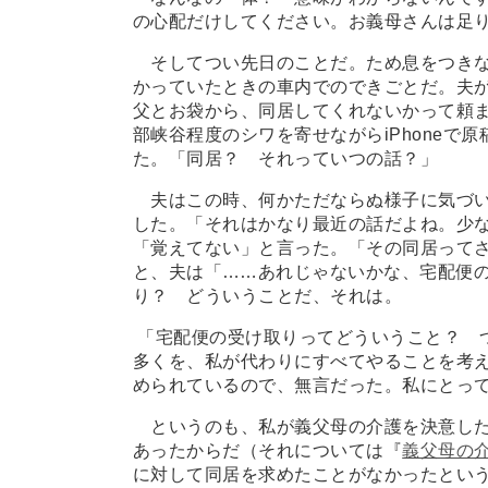
の心配だけしてください。お義母さんは足
そしてつい先日のことだ。ため息をつきな
かっていたときの車内でのできごとだ。夫
父とお袋から、同居してくれないかって頼
部峡谷程度のシワを寄せながらiPhoneで
た。「同居？ それっていつの話？」
夫はこの時、何かただならぬ様子に気づい
した。「それはかなり最近の話だよね。少
「覚えてない」と言った。「その同居って
と、夫は「
…
…あれじゃないかな、宅配便
り？ どういうことだ、それは。
「宅配便の受け取りってどういうこと？ 
多くを、私が代わりにすべてやることを考
められているので、無言だった。私にとっ
というのも、私が義父母の介護を決意した
あったからだ（それについては『
義父母の
に対して同居を求めたことがなかったとい