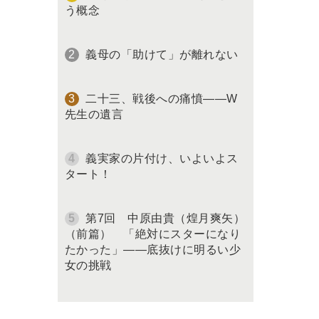
う概念
義母の「助けて」が離れない
二十三、戦後への痛憤――W
先生の遺言
義実家の片付け、いよいよス
タート！
第7回 中原由貴（煌月爽矢）
（前篇） 「絶対にスターになり
たかった」――底抜けに明るい少
女の挑戦