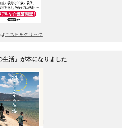
くは
こちらをクリック
の生活』が本になりました