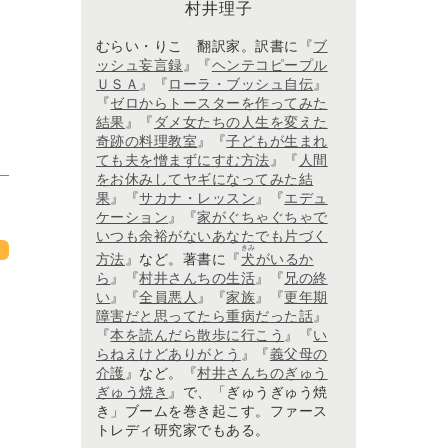
村井理子
むらい・りこ 翻訳家。訳書に『
ブ
ッシュ妄言録
』『
ヘンテコピープル
ＵＳＡ
』『
ローラ・ブッシュ自伝
』
『
ゼロからトースターを作ってみた
結果
』『
ダメ女たちの人生を変えた
奇跡の料理教室
』『
子どもが生まれ
ても夫を憎まずにすむ方法
』『
人間
をお休みしてヤギになってみた結
果
』『
サカナ・レッスン
』『
エデュ
ケーション
』『
家がぐちゃぐちゃで
いつも余裕がないあなたでも片づく
きみ
方法
』など。著書に『
犬
がいるか
ら
』『
村井さんちの生活
』『
兄の終
い
』『
全員悪人
』『
家族
』『
更年期
障害だと思ってたら重病だった話
』
『
本を読んだら散歩に行こう
』『
い
らねえけどありがとう
』『
義父母の
介護
』など。『
村井さんちのぎゅう
ぎゅう焼き
』で、「ぎゅうぎゅう焼
き」ブームを巻き起こす。ファース
トレディ研究家でもある。