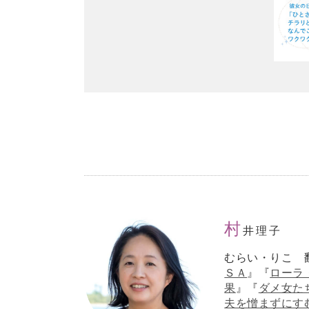
村
井理子
むらい・りこ 
ＳＡ
』『
ローラ
果
』『
ダメ女た
夫を憎まずにす