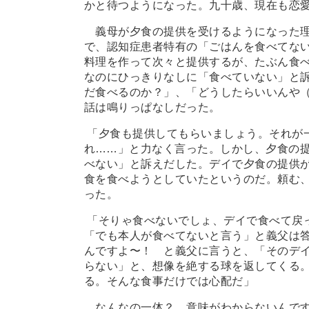
かと待つようになった。九十歳、現在も恋
義母が夕食の提供を受けるようになった理
で、認知症患者特有の「ごはんを食べてな
料理を作って次々と提供するが、たぶん食
なのにひっきりなしに「食べていない」と
だ食べるのか？」、「どうしたらいいんや
話は鳴りっぱなしだった。
「夕食も提供してもらいましょう。それが
れ
…
…」と力なく言った。しかし、夕食の
べない」と訴えだした。デイで夕食の提供
食を食べようとしていたというのだ。頼む
った。
「そりゃ食べないでしょ、デイで食べて戻
「でも本人が食べてないと言う」と義父は
んですよ〜！ と義父に言うと、「そのデ
らない」と、想像を絶する球を返してくる
る。そんな食事だけでは心配だ」
なんなの一体？ 意味がわからないんです