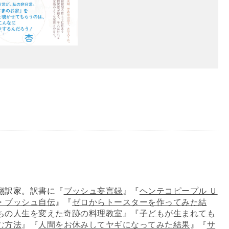
翻訳家。訳書に『
ブッシュ妄言録
』『
ヘンテコピープル Ｕ
・ブッシュ自伝
』『
ゼロからトースターを作ってみた結
ちの人生を変えた奇跡の料理教室
』『
子どもが生まれても
む方法
』『
人間をお休みしてヤギになってみた結果
』『
サ