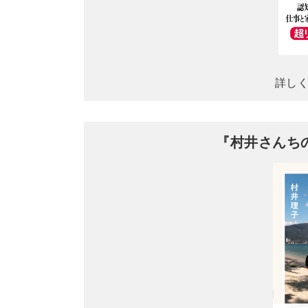
詳し
『村井さんち