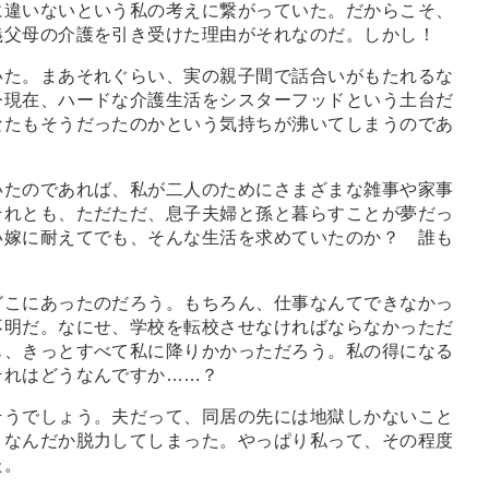
に違いないという私の考えに繋がっていた。だからこそ、
義父母の介護を引き受けた理由がそれなのだ。しかし！
た。まあそれぐらい、実の親子間で話合いがもたれるな
今現在、ハードな介護生活をシスターフッドという土台だ
なたもそうだったのかという気持ちが沸いてしまうのであ
たのであれば、私が二人のためにさまざまな雑事や家事
それとも、ただただ、息子夫婦と孫と暮らすことが夢だっ
い嫁に耐えてでも、そんな生活を求めていたのか？ 誰も
こにあったのだろう。もちろん、仕事なんてできなかっ
不明だ。なにせ、学校を転校させなければならなかっただ
も、きっとすべて私に降りかかっただろう。私の得になる
それはどうなんですか
…
…？
うでしょう。夫だって、同居の先には地獄しかないこと
、なんだか脱力してしまった。やっぱり私って、その程度
た。