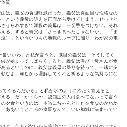
愛体質。
由は、義父の負担軽減だった。義父は真面目な性格なの
い」という義母の訴えを正面から受けてしまう。せっせと
べさせられすぎて満腹の義母は、一切手をつけない。それ
訴える。すると義父は「さっき食べたじゃないか」、「ま
（泣）」といういつもの地獄のループに陥り、わが家の電
一番いいわ」と私が言うと、涙目の義父は「そうしてく
提供が始まってしばらくすると、義父は再び「母さんが食
があるというのに、義父は義母の帰りを待って、一緒に夕
、頼むよ。頼むから理解してくれと祈るような気持ちにな
ってくるんだから」と私が氷のように冷たく答えると、
答える。だ・か・ら〜、認知症の人は食べてないって言う
イの夕食というのは、本当にちゃんとした夕食なのかわか
。「ああいうところの食事なんて、いい加減に決まってい
けど。仕方がないから義父には「とにかく自分のごはん