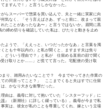
りてますんで！」と言うしかなかった。
がらスーパーで惣菜を買い込んで、夫と一緒に実家に向
が何気なく、「そう言えばさあ、ずっと前に、改まって親
まれたことがあったなあ〜」と言うではないか。眉間に黒
原稿の締め切りを確認していた私は、ぴたりと動きを止め
たようで、「ええっと、いつだったかなあ」と言葉を濁
なくとも十年以内の」と私が聞くと、ますます夫は焦り
さ、どういう理由で？」と私が 仕留める直前の顔で聞く
の受け取りとか
…
…」と慌てて言った。宅配便の受け取
つまり、雑用みたいなことで？ 今までやってきた作業の
えての同居ってこと？」 ここまでくると夫はすでに仕留
ては、かなり大きな衝撃だった。
理由は、義母に対して抱いていた「シスターフッド」に
介護
』（新潮社）に詳しく綴っている）。義母が今まで私
う事実は、彼女が私のことを尊重してくれ、嫁という立場